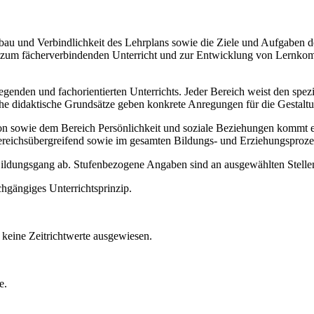
Aufbau und Verbindlichkeit des Lehrplans sowie die Ziele und Aufgaben
ise zum fächerverbindenden Unterricht und zur Entwicklung von Lernko
legenden und fachorientierten Unterrichts. Jeder Bereich weist den spe
sche didaktische Grundsätze geben konkrete Anregungen für die Gestalt
ie dem Bereich Persönlichkeit und soziale Beziehungen kommt ein b
ereichsübergreifend sowie im gesamten Bildungs- und Erziehungsproze
 Bildungsgang ab. Stufenbezogene Angaben sind an ausgewählten Stellen
chgängiges Unterrichtsprinzip.
keine Zeitrichtwerte ausgewiesen.
e.