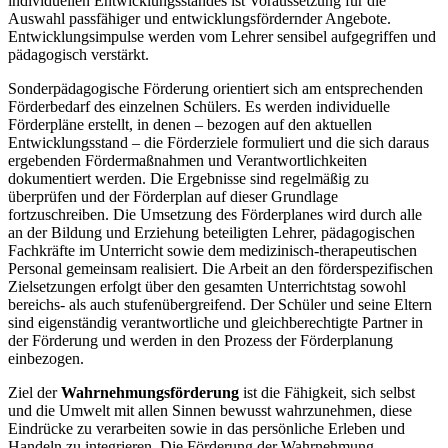
individuellen Entwicklungsstandes ist Voraussetzung für die
Auswahl passfähiger und entwicklungsfördernder Angebote.
Entwicklungsimpulse werden vom Lehrer sensibel aufgegriffen und
pädagogisch verstärkt.
Sonderpädagogische Förderung orientiert sich am entsprechenden
Förderbedarf des einzelnen Schülers. Es werden individuelle
Förderpläne erstellt, in denen – bezogen auf den aktuellen
Entwicklungsstand – die Förderziele formuliert und die sich daraus
ergebenden Fördermaßnahmen und Verantwortlichkeiten
dokumentiert werden. Die Ergebnisse sind regelmäßig zu
überprüfen und der Förderplan auf dieser Grundlage
fortzuschreiben. Die Umsetzung des Förderplanes wird durch alle
an der Bildung und Erziehung beteiligten Lehrer, pädagogischen
Fachkräfte im Unterricht sowie dem medizinisch-therapeutischen
Personal gemeinsam realisiert. Die Arbeit an den förderspezifischen
Zielsetzungen erfolgt über den gesamten Unterrichtstag sowohl
bereichs- als auch stufenübergreifend. Der Schüler und seine Eltern
sind eigenständig verantwortliche und gleichberechtigte Partner in
der Förderung und werden in den Prozess der Förderplanung
einbezogen.
Ziel der
Wahrnehmungsförderung
ist die Fähigkeit, sich selbst
und die Umwelt mit allen Sinnen bewusst wahrzunehmen, diese
Eindrücke zu verarbeiten sowie in das persönliche Erleben und
Handeln zu integrieren. Die Förderung der Wahrnehmung