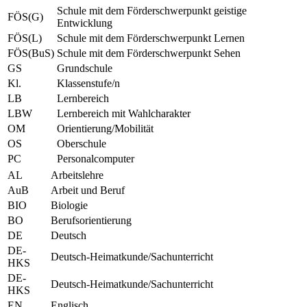
Schule mit dem Förderschwerpunkt geistige
FÖS(G)
Entwicklung
FÖS(L)
Schule mit dem Förderschwerpunkt Lernen
FÖS(BuS)
Schule mit dem Förderschwerpunkt Sehen
GS
Grundschule
Kl.
Klassenstufe/n
LB
Lernbereich
LBW
Lernbereich mit Wahlcharakter
OM
Orientierung/Mobilität
OS
Oberschule
PC
Personalcomputer
AL
Arbeitslehre
AuB
Arbeit und Beruf
BIO
Biologie
BO
Berufsorientierung
DE
Deutsch
DE-
Deutsch-Heimatkunde/Sachunterricht
HKS
DE-
Deutsch-Heimatkunde/Sachunterricht
HKS
EN
Englisch