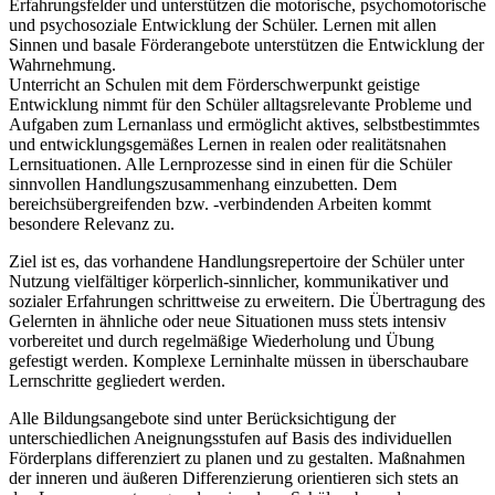
Erfahrungsfelder und unterstützen die motorische, psychomotorische
und psychosoziale Entwicklung der Schüler. Lernen mit allen
Sinnen und basale Förderangebote unterstützen die Entwicklung der
Wahrnehmung.
Unterricht an Schulen mit dem Förderschwerpunkt geistige
Entwicklung nimmt für den Schüler alltagsrelevante Probleme und
Aufgaben zum Lernanlass und ermöglicht aktives, selbstbestimmtes
und entwicklungsgemäßes Lernen in realen oder realitätsnahen
Lernsituationen. Alle Lernprozesse sind in einen für die Schüler
sinnvollen Handlungszusammenhang einzubetten. Dem
bereichsübergreifenden bzw. -verbindenden Arbeiten kommt
besondere Relevanz zu.
Ziel ist es, das vorhandene Handlungsrepertoire der Schüler unter
Nutzung vielfältiger körperlich-sinnlicher, kommunikativer und
sozialer Erfahrungen schrittweise zu erweitern. Die Übertragung des
Gelernten in ähnliche oder neue Situationen muss stets intensiv
vorbereitet und durch regelmäßige Wiederholung und Übung
gefestigt werden. Komplexe Lerninhalte müssen in überschaubare
Lernschritte gegliedert werden.
Alle Bildungsangebote sind unter Berücksichtigung der
unterschiedlichen Aneignungsstufen auf Basis des individuellen
Förderplans differenziert zu planen und zu gestalten. Maßnahmen
der inneren und äußeren Differenzierung orientieren sich stets an