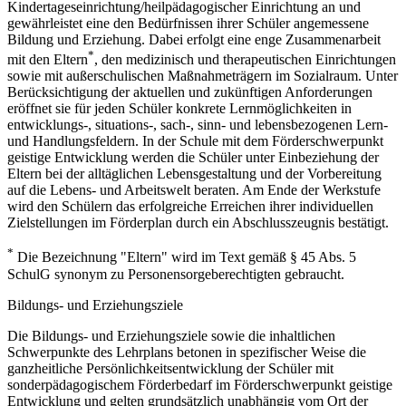
Kindertageseinrichtung/heilpädagogischer Einrichtung an und
gewährleistet eine den Bedürfnissen ihrer Schüler angemessene
Bildung und Erziehung. Dabei erfolgt eine enge Zusammenarbeit
*
mit den Eltern
, den medizinisch und therapeutischen Einrichtungen
sowie mit außerschulischen Maßnahmeträgern im Sozialraum. Unter
Berücksichtigung der aktuellen und zukünftigen Anforderungen
eröffnet sie für jeden Schüler konkrete Lernmöglichkeiten in
entwicklungs-, situations-, sach-, sinn- und lebensbezogenen Lern-
und Handlungsfeldern. In der Schule mit dem Förderschwerpunkt
geistige Entwicklung werden die Schüler unter Einbeziehung der
Eltern bei der alltäglichen Lebensgestaltung und der Vorbereitung
auf die Lebens- und Arbeitswelt beraten. Am Ende der Werkstufe
wird den Schülern das erfolgreiche Erreichen ihrer individuellen
Zielstellungen im Förderplan durch ein Abschlusszeugnis bestätigt.
*
Die Bezeichnung "Eltern" wird im Text gemäß § 45 Abs. 5
SchulG synonym zu Personensorgeberechtigten gebraucht.
Bildungs- und Erziehungsziele
Die Bildungs- und Erziehungsziele sowie die inhaltlichen
Schwerpunkte des Lehrplans betonen in spezifischer Weise die
ganzheitliche Persönlichkeitsentwicklung der Schüler mit
sonderpädagogischem Förderbedarf im Förderschwerpunkt geistige
Entwicklung und gelten grundsätzlich unabhängig vom Ort der