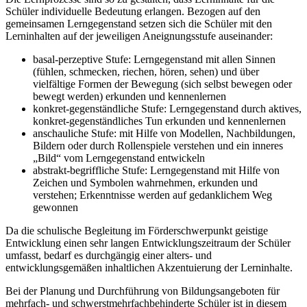
Schüler individuelle Bedeutung erlangen. Bezogen auf den
gemeinsamen Lerngegenstand setzen sich die Schüler mit den
Lerninhalten auf der jeweiligen Aneignungsstufe auseinander:
basal-perzeptive Stufe: Lerngegenstand mit allen Sinnen
(fühlen, schmecken, riechen, hören, sehen) und über
vielfältige Formen der Bewegung (sich selbst bewegen oder
bewegt werden) erkunden und kennenlernen
konkret-gegenständliche Stufe: Lerngegenstand durch aktives,
konkret-gegenständliches Tun erkunden und kennenlernen
anschauliche Stufe: mit Hilfe von Modellen, Nachbildungen,
Bildern oder durch Rollenspiele verstehen und ein inneres
„Bild“ vom Lerngegenstand entwickeln
abstrakt-begriffliche Stufe: Lerngegenstand mit Hilfe von
Zeichen und Symbolen wahrnehmen, erkunden und
verstehen; Erkenntnisse werden auf gedanklichem Weg
gewonnen
Da die schulische Begleitung im Förderschwerpunkt geistige
Entwicklung einen sehr langen Entwicklungszeitraum der Schüler
umfasst, bedarf es durchgängig einer alters- und
entwicklungsgemäßen inhaltlichen Akzentuierung der Lerninhalte.
Bei der Planung und Durchführung von Bildungsangeboten für
mehrfach- und schwerstmehrfachbehinderte Schüler ist in diesem