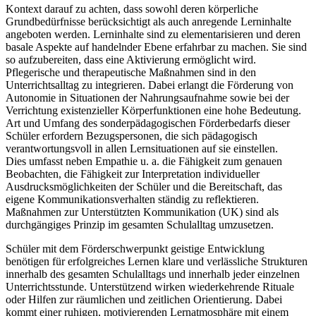
Kontext darauf zu achten, dass sowohl deren körperliche
Grundbedürfnisse berücksichtigt als auch anregende Lerninhalte
angeboten werden. Lerninhalte sind zu elementarisieren und deren
basale Aspekte auf handelnder Ebene erfahrbar zu machen. Sie sind
so aufzubereiten, dass eine Aktivierung ermöglicht wird.
Pflegerische und therapeutische Maßnahmen sind in den
Unterrichtsalltag zu integrieren. Dabei erlangt die Förderung von
Autonomie in Situationen der Nahrungsaufnahme sowie bei der
Verrichtung existenzieller Körperfunktionen eine hohe Bedeutung.
Art und Umfang des sonderpädagogischen Förderbedarfs dieser
Schüler erfordern Bezugspersonen, die sich pädagogisch
verantwortungsvoll in allen Lernsituationen auf sie einstellen.
Dies umfasst neben Empathie u. a. die Fähigkeit zum genauen
Beobachten, die Fähigkeit zur Interpretation individueller
Ausdrucksmöglichkeiten der Schüler und die Bereitschaft, das
eigene Kommunikationsverhalten ständig zu reflektieren.
Maßnahmen zur Unterstützten Kommunikation (UK) sind als
durchgängiges Prinzip im gesamten Schulalltag umzusetzen.
Schüler mit dem Förderschwerpunkt geistige Entwicklung
benötigen für erfolgreiches Lernen klare und verlässliche Strukturen
innerhalb des gesamten Schulalltags und innerhalb jeder einzelnen
Unterrichtsstunde. Unterstützend wirken wiederkehrende Rituale
oder Hilfen zur räumlichen und zeitlichen Orientierung. Dabei
kommt einer ruhigen, motivierenden Lernatmosphäre mit einem