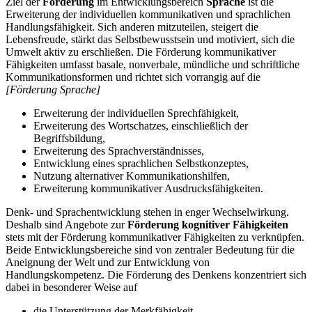
Ziel der
Förderung
im Entwicklungsbereich
Sprache
ist die
Erweiterung der individuellen kommunikativen und sprachlichen
Handlungsfähigkeit. Sich anderen mitzuteilen, steigert die
Lebensfreude, stärkt das Selbstbewusstsein und motiviert, sich die
Umwelt aktiv zu erschließen. Die Förderung kommunikativer
Fähigkeiten umfasst basale, nonverbale, mündliche und schriftliche
Kommunikationsformen und richtet sich vorrangig auf die
[Förderung Sprache]
Erweiterung der individuellen Sprechfähigkeit,
Erweiterung des Wortschatzes, einschließlich der
Begriffsbildung,
Erweiterung des Sprachverständnisses,
Entwicklung eines sprachlichen Selbstkonzeptes,
Nutzung alternativer Kommunikationshilfen,
Erweiterung kommunikativer Ausdrucksfähigkeiten.
Denk- und Sprachentwicklung stehen in enger Wechselwirkung.
Deshalb sind Angebote zur
Förderung kognitiver Fähigkeiten
stets mit der Förderung kommunikativer Fähigkeiten zu verknüpfen.
Beide Entwicklungsbereiche sind von zentraler Bedeutung für die
Aneignung der Welt und zur Entwicklung von
Handlungskompetenz. Die Förderung des Denkens konzentriert sich
dabei in besonderer Weise auf
die Unterstützung der Merkfähigkeit,