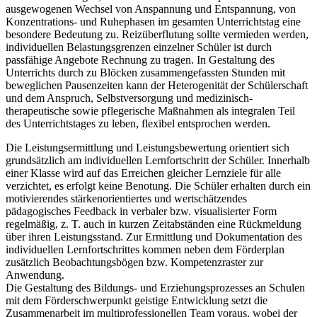
ausgewogenen Wechsel von Anspannung und Entspannung, von
Konzentrations- und Ruhephasen im gesamten Unterrichtstag eine
besondere Bedeutung zu. Reizüberflutung sollte vermieden werden,
individuellen Belastungsgrenzen einzelner Schüler ist durch
passfähige Angebote Rechnung zu tragen. In Gestaltung des
Unterrichts durch zu Blöcken zusammengefassten Stunden mit
beweglichen Pausenzeiten kann der Heterogenität der Schülerschaft
und dem Anspruch, Selbstversorgung und medizinisch-
therapeutische sowie pflegerische Maßnahmen als integralen Teil
des Unterrichtstages zu leben, flexibel entsprochen werden.
Die Leistungsermittlung und Leistungsbewertung orientiert sich
grundsätzlich am individuellen Lernfortschritt der Schüler. Innerhalb
einer Klasse wird auf das Erreichen gleicher Lernziele für alle
verzichtet, es erfolgt keine Benotung. Die Schüler erhalten durch ein
motivierendes stärkenorientiertes und wertschätzendes
pädagogisches Feedback in verbaler bzw. visualisierter Form
regelmäßig, z. T. auch in kurzen Zeitabständen eine Rückmeldung
über ihren Leistungsstand. Zur Ermittlung und Dokumentation des
individuellen Lernfortschrittes kommen neben dem Förderplan
zusätzlich Beobachtungsbögen bzw. Kompetenzraster zur
Anwendung.
Die Gestaltung des Bildungs- und Erziehungsprozesses an Schulen
mit dem Förderschwerpunkt geistige Entwicklung setzt die
Zusammenarbeit im multiprofessionellen Team voraus, wobei der