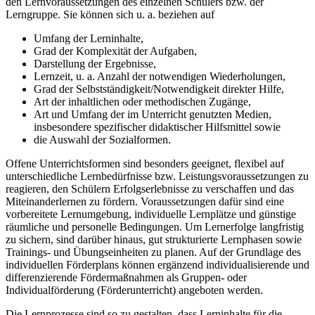
den Lernvoraussetzungen des einzelnen Schülers bzw. der
Lerngruppe. Sie können sich u. a. beziehen auf
Umfang der Lerninhalte,
Grad der Komplexität der Aufgaben,
Darstellung der Ergebnisse,
Lernzeit, u. a. Anzahl der notwendigen Wiederholungen,
Grad der Selbstständigkeit/Notwendigkeit direkter Hilfe,
Art der inhaltlichen oder methodischen Zugänge,
Art und Umfang der im Unterricht genutzten Medien,
insbesondere spezifischer didaktischer Hilfsmittel sowie
die Auswahl der Sozialformen.
Offene Unterrichtsformen sind besonders geeignet, flexibel auf
unterschiedliche Lernbedürfnisse bzw. Leistungsvoraussetzungen zu
reagieren, den Schülern Erfolgserlebnisse zu verschaffen und das
Miteinanderlernen zu fördern. Voraussetzungen dafür sind eine
vorbereitete Lernumgebung, individuelle Lernplätze und günstige
räumliche und personelle Bedingungen. Um Lernerfolge langfristig
zu sichern, sind darüber hinaus, gut strukturierte Lernphasen sowie
Trainings- und Übungseinheiten zu planen. Auf der Grundlage des
individuellen Förderplans können ergänzend individualisierende und
differenzierende Fördermaßnahmen als Gruppen- oder
Individualförderung (Förderunterricht) angeboten werden.
Die Lernprozesse sind so zu gestalten, dass Lerninhalte für die