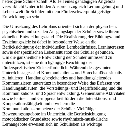
heterogene Schülerschaft. Als Teil eines ganztägigen Angebots
verwirklicht Unterricht den Anspruch zugleich Lernumgebung und
Lebenswelt für Schüler mit dem Förderschwerpunkt geistige
Entwicklung zu sein.
Die Umsetzung des Lehrplans orientiert sich an der physischen,
psychischen und sozialen Ausgangslage der Schüler sowie ihrem
aktuellen Entwicklungsstand. Die Realisierung der Bildungs- und
Erziehungsziele ist dabei in besonderer Weise an die
Berücksichtigung der individuellen Lernbedürfnisse, Lerninteressen
sowie der spezifischen Lebenssituation der Schüler gebunden.
Um die ganzheitliche Entwicklung der Schüler umfassend zu
unterstützen, ist eine durchgängige Beachtung der
förderspezifischen Ziele erforderlich. Während des gesamten
Unterrichtstages sind Kommunikations- und Sprechanlässe situativ
zu initiieren. Handlungsbegleitendes und handlungsleitendes
Kommunizieren unterstützt in besonderer Weise das Erfassen von
Handlungsabläufen, die Vorstellungs- und Begriffsbildung und die
Kommunikations- und Sprachentwicklung. Gemeinsame Aktivitäten
sowie Partner- und Gruppenarbeit fördern die Interaktions- und
Kooperationsfähigkeit und erweitern die
Kommunikationskompetenz der Schüler. Vielfältige
Bewegungsangebote im Unterricht, die Berücksichtigung
motopädischer Grundsätze sowie rhythmisch-musikalische
Lernangebote erweisen sich im Schulleben als wichtige