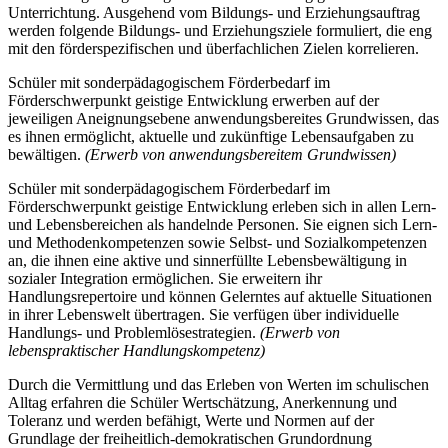
Unterrichtung. Ausgehend vom Bildungs- und Erziehungsauftrag
werden folgende Bildungs- und Erziehungsziele formuliert, die eng
mit den förderspezifischen und überfachlichen Zielen korrelieren.
Schüler mit sonderpädagogischem Förderbedarf im
Förderschwerpunkt geistige Entwicklung erwerben auf der
jeweiligen Aneignungsebene anwendungsbereites Grundwissen, das
es ihnen ermöglicht, aktuelle und zukünftige Lebensaufgaben zu
bewältigen.
(Erwerb von anwendungsbereitem Grundwissen)
Schüler mit sonderpädagogischem Förderbedarf im
Förderschwerpunkt geistige Entwicklung erleben sich in allen Lern-
und Lebensbereichen als handelnde Personen. Sie eignen sich Lern-
und Methodenkompetenzen sowie Selbst- und Sozialkompetenzen
an, die ihnen eine aktive und sinnerfüllte Lebensbewältigung in
sozialer Integration ermöglichen. Sie erweitern ihr
Handlungsrepertoire und können Gelerntes auf aktuelle Situationen
in ihrer Lebenswelt übertragen. Sie verfügen über individuelle
Handlungs- und Problemlösestrategien.
(Erwerb von
lebenspraktischer Handlungskompetenz)
Durch die Vermittlung und das Erleben von Werten im schulischen
Alltag erfahren die Schüler Wertschätzung, Anerkennung und
Toleranz und werden befähigt, Werte und Normen auf der
Grundlage der freiheitlich-demokratischen Grundordnung