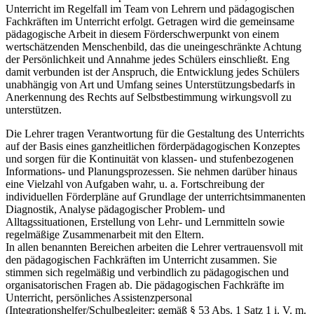
Unterricht im Regelfall im Team von Lehrern und pädagogischen
Fachkräften im Unterricht erfolgt. Getragen wird die gemeinsame
pädagogische Arbeit in diesem Förderschwerpunkt von einem
wertschätzenden Menschenbild, das die uneingeschränkte Achtung
der Persönlichkeit und Annahme jedes Schülers einschließt. Eng
damit verbunden ist der Anspruch, die Entwicklung jedes Schülers
unabhängig von Art und Umfang seines Unterstützungsbedarfs in
Anerkennung des Rechts auf Selbstbestimmung wirkungsvoll zu
unterstützen.
Die Lehrer tragen Verantwortung für die Gestaltung des Unterrichts
auf der Basis eines ganzheitlichen förderpädagogischen Konzeptes
und sorgen für die Kontinuität von klassen- und stufenbezogenen
Informations- und Planungsprozessen. Sie nehmen darüber hinaus
eine Vielzahl von Aufgaben wahr, u. a. Fortschreibung der
individuellen Förderpläne auf Grundlage der unterrichtsimmanenten
Diagnostik, Analyse pädagogischer Problem- und
Alltagssituationen, Erstellung von Lehr- und Lernmitteln sowie
regelmäßige Zusammenarbeit mit den Eltern.
In allen benannten Bereichen arbeiten die Lehrer vertrauensvoll mit
den pädagogischen Fachkräften im Unterricht zusammen. Sie
stimmen sich regelmäßig und verbindlich zu pädagogischen und
organisatorischen Fragen ab. Die pädagogischen Fachkräfte im
Unterricht, persönliches Assistenzpersonal
(Integrationshelfer/Schulbegleiter; gemäß § 53 Abs. 1 Satz 1 i. V. m.