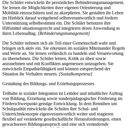
Die Schüler entwickeln ihr persönliches Behinderungsmanagement.
Sie lernen die Möglichkeiten ihrer eigenen Orientierung und
Mobilität einzuschätzen und zu akzeptieren. Sie gestalten ihr Leben
im Hinblick darauf weitgehend selbstverantwortlich und fordern
Unterstützung selbstbestimmt ein. Die Schüler benutzen ihre
Hilfsmittel situationsgerecht und integrieren deren Anwendung in
ihren Lebensalltag.
[Behinderungsmanagement]
Die Schüler nehmen sich als Teil einer Gemeinschaft wahr und
bringen sich aktiv ein. Sie erkennen im sozialen Miteinander Regeln
und Werte an. Sie lernen verlässlich zu handeln und Verantwortung
zu übernehmen. Die Schüler lernen, Kritik zu üben sowie
anzunehmen und mit Konflikten angemessen umzugehen. Sie
entwickeln Empathiefähigkeit und können entsprechend der
Situation ihr Verhalten steuern.
[Sozialkompetenz]
Gestaltung des Bildungs- und Erziehungsprozesses
Teilhabe in sozialer Integration ist Leitidee und inhaltlicher Auftrag
von Bildung, Erziehung sowie sonderpädagogischer Förderung im
Förderschwerpunkt geistige Entwicklung. In dem Bemühen um
Schulqualität entwickeln die Schulen ihre Schul- und
Unterrichtskonzepte eigenverantwortlich weiter und reagieren
flexibel auf veränderte gesellschaftliche Herausforderungen, einen
gewachsenen Bildungsanspruch und eine sich verändernde