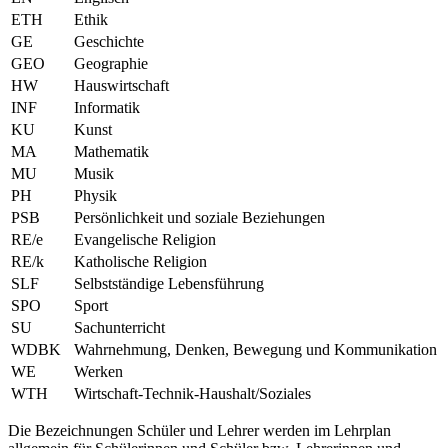
ETH
Ethik
GE
Geschichte
GEO
Geographie
HW
Hauswirtschaft
INF
Informatik
KU
Kunst
MA
Mathematik
MU
Musik
PH
Physik
PSB
Persönlichkeit und soziale Beziehungen
RE/e
Evangelische Religion
RE/k
Katholische Religion
SLF
Selbstständige Lebensführung
SPO
Sport
SU
Sachunterricht
WDBK
Wahrnehmung, Denken, Bewegung und Kommunikation
WE
Werken
WTH
Wirtschaft-Technik-Haushalt/Soziales
Die Bezeichnungen Schüler und Lehrer werden im Lehrplan