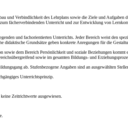
Aufbau und Verbindlichkeit des Lehrplans sowie die Ziele und Aufgaben
ise zum fächerverbindenden Unterricht und zur Entwicklung von Lernko
legenden und fachorientierten Unterrichts. Jeder Bereich weist den spe
sche didaktische Grundsätze geben konkrete Anregungen für die Gestalt
ie dem Bereich Persönlichkeit und soziale Beziehungen kommt ein b
ereichsübergreifend sowie im gesamten Bildungs- und Erziehungsproze
 Bildungsgang ab. Stufenbezogene Angaben sind an ausgewählten Stellen
chgängiges Unterrichtsprinzip.
keine Zeitrichtwerte ausgewiesen.
e.