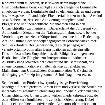
Kontext darauf zu achten, dass sowohl deren körperliche
Grundbedürfnisse berücksichtigt als auch anregende Lerninhalte
angeboten werden. Lerninhalte sind zu elementarisieren und deren
basale Aspekte auf handelnder Ebene erfahrbar zu machen. Sie sind
so aufzubereiten, dass eine Aktivierung ermöglicht wird.
Pflegerische und therapeutische Maßnahmen sind in den
Unterrichtsalltag zu integrieren. Dabei erlangt die Förderung von
Autonomie in Situationen der Nahrungsaufnahme sowie bei der
Verrichtung existenzieller Körperfunktionen eine hohe Bedeutung.
Art und Umfang des sonderpädagogischen Förderbedarfs dieser
Schüler erfordern Bezugspersonen, die sich pädagogisch
verantwortungsvoll in allen Lernsituationen auf sie einstellen.
Dies umfasst neben Empathie u. a. die Fähigkeit zum genauen
Beobachten, die Fähigkeit zur Interpretation individueller
Ausdrucksmöglichkeiten der Schüler und die Bereitschaft, das
eigene Kommunikationsverhalten ständig zu reflektieren.
Maßnahmen zur Unterstützten Kommunikation (UK) sind als
durchgängiges Prinzip im gesamten Schulalltag umzusetzen.
Schüler mit dem Förderschwerpunkt geistige Entwicklung
benötigen für erfolgreiches Lernen klare und verlässliche Strukturen
innerhalb des gesamten Schulalltags und innerhalb jeder einzelnen
Unterrichtsstunde. Unterstützend wirken wiederkehrende Rituale
oder Hilfen zur räumlichen und zeitlichen Orientierung. Dabei
kommt einer ruhigen, motivierenden Lernatmosphäre mit einem