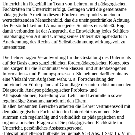
Unterricht im Regelfall im Team von Lehrern und pädagogischen
Fachkräften im Unterricht erfolgt. Getragen wird die gemeinsame
pädagogische Arbeit in diesem Förderschwerpunkt von einem
wertschätzenden Menschenbild, das die uneingeschränkte Achtung
der Persönlichkeit und Annahme jedes Schülers einschließt. Eng
damit verbunden ist der Anspruch, die Entwicklung jedes Schülers
unabhängig von Art und Umfang seines Unterstützungsbedarfs in
Anerkennung des Rechts auf Selbstbestimmung wirkungsvoll zu
unterstützen.
Die Lehrer tragen Verantwortung für die Gestaltung des Unterrichts
auf der Basis eines ganzheitlichen förderpädagogischen Konzeptes
und sorgen für die Kontinuität von klassen- und stufenbezogenen
Informations- und Planungsprozessen. Sie nehmen darüber hinaus
eine Vielzahl von Aufgaben wahr, u. a. Fortschreibung der
individuellen Förderpläne auf Grundlage der unterrichtsimmanenten
Diagnostik, Analyse pädagogischer Problem- und
Alltagssituationen, Erstellung von Lehr- und Lernmitteln sowie
regelmäßige Zusammenarbeit mit den Eltern.
In allen benannten Bereichen arbeiten die Lehrer vertrauensvoll mit
den pädagogischen Fachkräften im Unterricht zusammen. Sie
stimmen sich regelmäßig und verbindlich zu pädagogischen und
organisatorischen Fragen ab. Die pädagogischen Fachkräfte im
Unterricht, persönliches Assistenzpersonal
(Integrationshelfer/Schulbegleiter; gemäß § 53 Abs. 1 Satz 1 i. V. m.