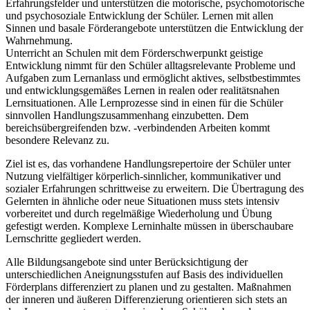
Erfahrungsfelder und unterstützen die motorische, psychomotorische
und psychosoziale Entwicklung der Schüler. Lernen mit allen
Sinnen und basale Förderangebote unterstützen die Entwicklung der
Wahrnehmung.
Unterricht an Schulen mit dem Förderschwerpunkt geistige
Entwicklung nimmt für den Schüler alltagsrelevante Probleme und
Aufgaben zum Lernanlass und ermöglicht aktives, selbstbestimmtes
und entwicklungsgemäßes Lernen in realen oder realitätsnahen
Lernsituationen. Alle Lernprozesse sind in einen für die Schüler
sinnvollen Handlungszusammenhang einzubetten. Dem
bereichsübergreifenden bzw. -verbindenden Arbeiten kommt
besondere Relevanz zu.
Ziel ist es, das vorhandene Handlungsrepertoire der Schüler unter
Nutzung vielfältiger körperlich-sinnlicher, kommunikativer und
sozialer Erfahrungen schrittweise zu erweitern. Die Übertragung des
Gelernten in ähnliche oder neue Situationen muss stets intensiv
vorbereitet und durch regelmäßige Wiederholung und Übung
gefestigt werden. Komplexe Lerninhalte müssen in überschaubare
Lernschritte gegliedert werden.
Alle Bildungsangebote sind unter Berücksichtigung der
unterschiedlichen Aneignungsstufen auf Basis des individuellen
Förderplans differenziert zu planen und zu gestalten. Maßnahmen
der inneren und äußeren Differenzierung orientieren sich stets an