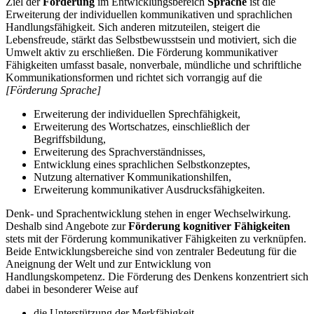
Ziel der
Förderung
im Entwicklungsbereich
Sprache
ist die
Erweiterung der individuellen kommunikativen und sprachlichen
Handlungsfähigkeit. Sich anderen mitzuteilen, steigert die
Lebensfreude, stärkt das Selbstbewusstsein und motiviert, sich die
Umwelt aktiv zu erschließen. Die Förderung kommunikativer
Fähigkeiten umfasst basale, nonverbale, mündliche und schriftliche
Kommunikationsformen und richtet sich vorrangig auf die
[Förderung Sprache]
Erweiterung der individuellen Sprechfähigkeit,
Erweiterung des Wortschatzes, einschließlich der
Begriffsbildung,
Erweiterung des Sprachverständnisses,
Entwicklung eines sprachlichen Selbstkonzeptes,
Nutzung alternativer Kommunikationshilfen,
Erweiterung kommunikativer Ausdrucksfähigkeiten.
Denk- und Sprachentwicklung stehen in enger Wechselwirkung.
Deshalb sind Angebote zur
Förderung kognitiver Fähigkeiten
stets mit der Förderung kommunikativer Fähigkeiten zu verknüpfen.
Beide Entwicklungsbereiche sind von zentraler Bedeutung für die
Aneignung der Welt und zur Entwicklung von
Handlungskompetenz. Die Förderung des Denkens konzentriert sich
dabei in besonderer Weise auf
die Unterstützung der Merkfähigkeit,