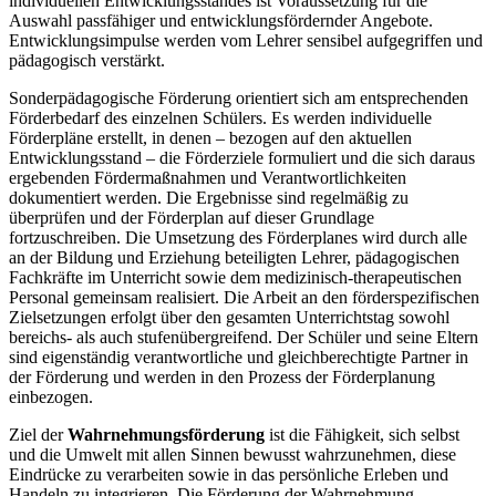
individuellen Entwicklungsstandes ist Voraussetzung für die
Auswahl passfähiger und entwicklungsfördernder Angebote.
Entwicklungsimpulse werden vom Lehrer sensibel aufgegriffen und
pädagogisch verstärkt.
Sonderpädagogische Förderung orientiert sich am entsprechenden
Förderbedarf des einzelnen Schülers. Es werden individuelle
Förderpläne erstellt, in denen – bezogen auf den aktuellen
Entwicklungsstand – die Förderziele formuliert und die sich daraus
ergebenden Fördermaßnahmen und Verantwortlichkeiten
dokumentiert werden. Die Ergebnisse sind regelmäßig zu
überprüfen und der Förderplan auf dieser Grundlage
fortzuschreiben. Die Umsetzung des Förderplanes wird durch alle
an der Bildung und Erziehung beteiligten Lehrer, pädagogischen
Fachkräfte im Unterricht sowie dem medizinisch-therapeutischen
Personal gemeinsam realisiert. Die Arbeit an den förderspezifischen
Zielsetzungen erfolgt über den gesamten Unterrichtstag sowohl
bereichs- als auch stufenübergreifend. Der Schüler und seine Eltern
sind eigenständig verantwortliche und gleichberechtigte Partner in
der Förderung und werden in den Prozess der Förderplanung
einbezogen.
Ziel der
Wahrnehmungsförderung
ist die Fähigkeit, sich selbst
und die Umwelt mit allen Sinnen bewusst wahrzunehmen, diese
Eindrücke zu verarbeiten sowie in das persönliche Erleben und
Handeln zu integrieren. Die Förderung der Wahrnehmung