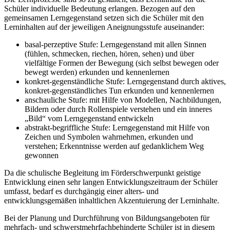
Schüler individuelle Bedeutung erlangen. Bezogen auf den
gemeinsamen Lerngegenstand setzen sich die Schüler mit den
Lerninhalten auf der jeweiligen Aneignungsstufe auseinander:
basal-perzeptive Stufe: Lerngegenstand mit allen Sinnen
(fühlen, schmecken, riechen, hören, sehen) und über
vielfältige Formen der Bewegung (sich selbst bewegen oder
bewegt werden) erkunden und kennenlernen
konkret-gegenständliche Stufe: Lerngegenstand durch aktives,
konkret-gegenständliches Tun erkunden und kennenlernen
anschauliche Stufe: mit Hilfe von Modellen, Nachbildungen,
Bildern oder durch Rollenspiele verstehen und ein inneres
„Bild“ vom Lerngegenstand entwickeln
abstrakt-begriffliche Stufe: Lerngegenstand mit Hilfe von
Zeichen und Symbolen wahrnehmen, erkunden und
verstehen; Erkenntnisse werden auf gedanklichem Weg
gewonnen
Da die schulische Begleitung im Förderschwerpunkt geistige
Entwicklung einen sehr langen Entwicklungszeitraum der Schüler
umfasst, bedarf es durchgängig einer alters- und
entwicklungsgemäßen inhaltlichen Akzentuierung der Lerninhalte.
Bei der Planung und Durchführung von Bildungsangeboten für
mehrfach- und schwerstmehrfachbehinderte Schüler ist in diesem