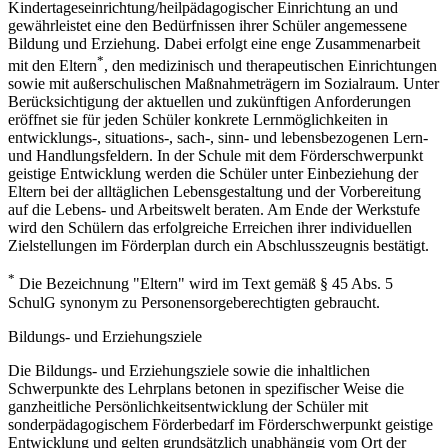
Kindertageseinrichtung/heilpädagogischer Einrichtung an und
gewährleistet eine den Bedürfnissen ihrer Schüler angemessene
Bildung und Erziehung. Dabei erfolgt eine enge Zusammenarbeit
*
mit den Eltern
, den medizinisch und therapeutischen Einrichtungen
sowie mit außerschulischen Maßnahmeträgern im Sozialraum. Unter
Berücksichtigung der aktuellen und zukünftigen Anforderungen
eröffnet sie für jeden Schüler konkrete Lernmöglichkeiten in
entwicklungs-, situations-, sach-, sinn- und lebensbezogenen Lern-
und Handlungsfeldern. In der Schule mit dem Förderschwerpunkt
geistige Entwicklung werden die Schüler unter Einbeziehung der
Eltern bei der alltäglichen Lebensgestaltung und der Vorbereitung
auf die Lebens- und Arbeitswelt beraten. Am Ende der Werkstufe
wird den Schülern das erfolgreiche Erreichen ihrer individuellen
Zielstellungen im Förderplan durch ein Abschlusszeugnis bestätigt.
*
Die Bezeichnung "Eltern" wird im Text gemäß § 45 Abs. 5
SchulG synonym zu Personensorgeberechtigten gebraucht.
Bildungs- und Erziehungsziele
Die Bildungs- und Erziehungsziele sowie die inhaltlichen
Schwerpunkte des Lehrplans betonen in spezifischer Weise die
ganzheitliche Persönlichkeitsentwicklung der Schüler mit
sonderpädagogischem Förderbedarf im Förderschwerpunkt geistige
Entwicklung und gelten grundsätzlich unabhängig vom Ort der