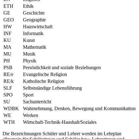
ETH
Ethik
GE
Geschichte
GEO
Geographie
HW
Hauswirtschaft
INF
Informatik
KU
Kunst
MA
Mathematik
MU
Musik
PH
Physik
PSB
Persönlichkeit und soziale Beziehungen
RE/e
Evangelische Religion
RE/k
Katholische Religion
SLF
Selbstständige Lebensführung
SPO
Sport
SU
Sachunterricht
WDBK
Wahrnehmung, Denken, Bewegung und Kommunikation
WE
Werken
WTH
Wirtschaft-Technik-Haushalt/Soziales
Die Bezeichnungen Schüler und Lehrer werden im Lehrplan