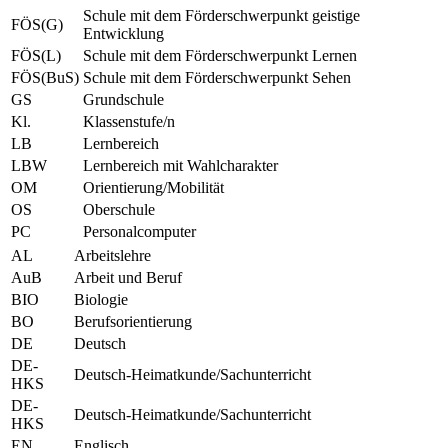
Schule mit dem Förderschwerpunkt geistige
FÖS(G)
Entwicklung
FÖS(L)
Schule mit dem Förderschwerpunkt Lernen
FÖS(BuS)
Schule mit dem Förderschwerpunkt Sehen
GS
Grundschule
Kl.
Klassenstufe/n
LB
Lernbereich
LBW
Lernbereich mit Wahlcharakter
OM
Orientierung/Mobilität
OS
Oberschule
PC
Personalcomputer
AL
Arbeitslehre
AuB
Arbeit und Beruf
BIO
Biologie
BO
Berufsorientierung
DE
Deutsch
DE-
Deutsch-Heimatkunde/Sachunterricht
HKS
DE-
Deutsch-Heimatkunde/Sachunterricht
HKS
EN
Englisch