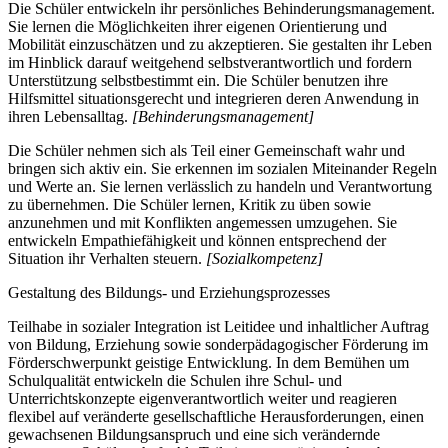
Die Schüler entwickeln ihr persönliches Behinderungsmanagement.
Sie lernen die Möglichkeiten ihrer eigenen Orientierung und
Mobilität einzuschätzen und zu akzeptieren. Sie gestalten ihr Leben
im Hinblick darauf weitgehend selbstverantwortlich und fordern
Unterstützung selbstbestimmt ein. Die Schüler benutzen ihre
Hilfsmittel situationsgerecht und integrieren deren Anwendung in
ihren Lebensalltag.
[Behinderungsmanagement]
Die Schüler nehmen sich als Teil einer Gemeinschaft wahr und
bringen sich aktiv ein. Sie erkennen im sozialen Miteinander Regeln
und Werte an. Sie lernen verlässlich zu handeln und Verantwortung
zu übernehmen. Die Schüler lernen, Kritik zu üben sowie
anzunehmen und mit Konflikten angemessen umzugehen. Sie
entwickeln Empathiefähigkeit und können entsprechend der
Situation ihr Verhalten steuern.
[Sozialkompetenz]
Gestaltung des Bildungs- und Erziehungsprozesses
Teilhabe in sozialer Integration ist Leitidee und inhaltlicher Auftrag
von Bildung, Erziehung sowie sonderpädagogischer Förderung im
Förderschwerpunkt geistige Entwicklung. In dem Bemühen um
Schulqualität entwickeln die Schulen ihre Schul- und
Unterrichtskonzepte eigenverantwortlich weiter und reagieren
flexibel auf veränderte gesellschaftliche Herausforderungen, einen
gewachsenen Bildungsanspruch und eine sich verändernde