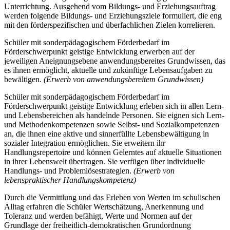
Unterrichtung. Ausgehend vom Bildungs- und Erziehungsauftrag
werden folgende Bildungs- und Erziehungsziele formuliert, die eng
mit den förderspezifischen und überfachlichen Zielen korrelieren.
Schüler mit sonderpädagogischem Förderbedarf im
Förderschwerpunkt geistige Entwicklung erwerben auf der
jeweiligen Aneignungsebene anwendungsbereites Grundwissen, das
es ihnen ermöglicht, aktuelle und zukünftige Lebensaufgaben zu
bewältigen.
(Erwerb von anwendungsbereitem Grundwissen)
Schüler mit sonderpädagogischem Förderbedarf im
Förderschwerpunkt geistige Entwicklung erleben sich in allen Lern-
und Lebensbereichen als handelnde Personen. Sie eignen sich Lern-
und Methodenkompetenzen sowie Selbst- und Sozialkompetenzen
an, die ihnen eine aktive und sinnerfüllte Lebensbewältigung in
sozialer Integration ermöglichen. Sie erweitern ihr
Handlungsrepertoire und können Gelerntes auf aktuelle Situationen
in ihrer Lebenswelt übertragen. Sie verfügen über individuelle
Handlungs- und Problemlösestrategien.
(Erwerb von
lebenspraktischer Handlungskompetenz)
Durch die Vermittlung und das Erleben von Werten im schulischen
Alltag erfahren die Schüler Wertschätzung, Anerkennung und
Toleranz und werden befähigt, Werte und Normen auf der
Grundlage der freiheitlich-demokratischen Grundordnung