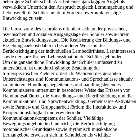
heterogene Schülerschaft. Als Teil eines ganztägigen Angebots
verwirklicht Unterricht den Anspruch zugleich Lernumgebung und
Lebenswelt für Schüler mit dem Förderschwerpunkt geistige
Entwicklung zu sein.
Die Umsetzung des Lehrplans orientiert sich an der physischen,
psychischen und sozialen Ausgangslage der Schüler sowie ihrem
aktuellen Entwicklungsstand. Die Realisierung der Bildungs- und
Erziehungsziele ist dabei in besonderer Weise an die
Berücksichtigung der individuellen Lernbedürfnisse, Lerninteressen
sowie der spezifischen Lebenssituation der Schüler gebunden.
Um die ganzheitliche Entwicklung der Schüler umfassend zu
unterstützen, ist eine durchgängige Beachtung der
förderspezifischen Ziele erforderlich. Während des gesamten
Unterrichtstages sind Kommunikations- und Sprechanlässe situativ
zu initiieren. Handlungsbegleitendes und handlungsleitendes
Kommunizieren unterstützt in besonderer Weise das Erfassen von
Handlungsabläufen, die Vorstellungs- und Begriffsbildung und die
Kommunikations- und Sprachentwicklung. Gemeinsame Aktivitäten
sowie Partner- und Gruppenarbeit fördern die Interaktions- und
Kooperationsfähigkeit und erweitern die
Kommunikationskompetenz der Schüler. Vielfältige
Bewegungsangebote im Unterricht, die Berücksichtigung
motopädischer Grundsätze sowie rhythmisch-musikalische
Lernangebote erweisen sich im Schulleben als wichtige