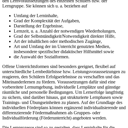
den Lernvoraussetzungen des einzelnen Schülers bzw. der
Lerngruppe. Sie können sich u. a. beziehen auf
Umfang der Lerninhalte,
Grad der Komplexität der Aufgaben,
Darstellung der Ergebnisse,
Lernzeit, u. a. Anzahl der notwendigen Wiederholungen,
Grad der Selbstständigkeit/Notwendigkeit direkter Hilfe,
Art der inhaltlichen oder methodischen Zugänge,
Art und Umfang der im Unterricht genutzten Medien,
insbesondere spezifischer didaktischer Hilfsmittel sowie
die Auswahl der Sozialformen.
Offene Unterrichtsformen sind besonders geeignet, flexibel auf
unterschiedliche Lernbedürfnisse bzw. Leistungsvoraussetzungen zu
reagieren, den Schülern Erfolgserlebnisse zu verschaffen und das
Miteinanderlernen zu fördern. Voraussetzungen dafür sind eine
vorbereitete Lernumgebung, individuelle Lernplätze und günstige
räumliche und personelle Bedingungen. Um Lernerfolge langfristig
zu sichern, sind darüber hinaus, gut strukturierte Lernphasen sowie
Trainings- und Übungseinheiten zu planen. Auf der Grundlage des
individuellen Förderplans können ergänzend individualisierende und
differenzierende Fördermaßnahmen als Gruppen- oder
Individualförderung (Förderunterricht) angeboten werden.
Die Lernprozesse sind so zu gestalten, dass Lerninhalte für die