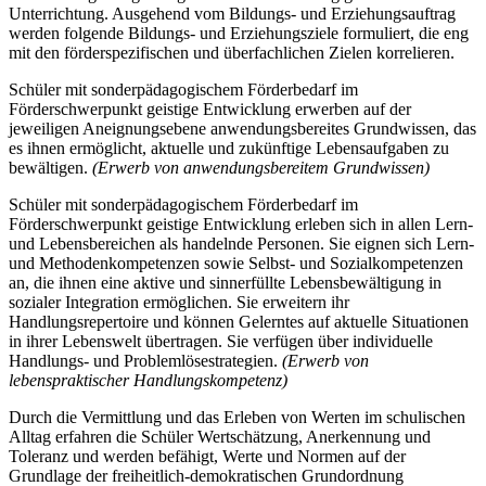
Unterrichtung. Ausgehend vom Bildungs- und Erziehungsauftrag
werden folgende Bildungs- und Erziehungsziele formuliert, die eng
mit den förderspezifischen und überfachlichen Zielen korrelieren.
Schüler mit sonderpädagogischem Förderbedarf im
Förderschwerpunkt geistige Entwicklung erwerben auf der
jeweiligen Aneignungsebene anwendungsbereites Grundwissen, das
es ihnen ermöglicht, aktuelle und zukünftige Lebensaufgaben zu
bewältigen.
(Erwerb von anwendungsbereitem Grundwissen)
Schüler mit sonderpädagogischem Förderbedarf im
Förderschwerpunkt geistige Entwicklung erleben sich in allen Lern-
und Lebensbereichen als handelnde Personen. Sie eignen sich Lern-
und Methodenkompetenzen sowie Selbst- und Sozialkompetenzen
an, die ihnen eine aktive und sinnerfüllte Lebensbewältigung in
sozialer Integration ermöglichen. Sie erweitern ihr
Handlungsrepertoire und können Gelerntes auf aktuelle Situationen
in ihrer Lebenswelt übertragen. Sie verfügen über individuelle
Handlungs- und Problemlösestrategien.
(Erwerb von
lebenspraktischer Handlungskompetenz)
Durch die Vermittlung und das Erleben von Werten im schulischen
Alltag erfahren die Schüler Wertschätzung, Anerkennung und
Toleranz und werden befähigt, Werte und Normen auf der
Grundlage der freiheitlich-demokratischen Grundordnung