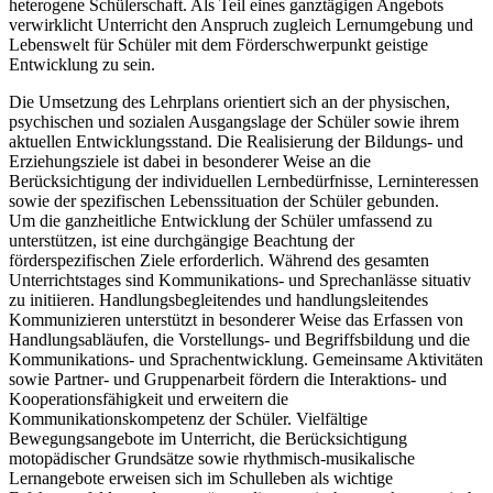
heterogene Schülerschaft. Als Teil eines ganztägigen Angebots
verwirklicht Unterricht den Anspruch zugleich Lernumgebung und
Lebenswelt für Schüler mit dem Förderschwerpunkt geistige
Entwicklung zu sein.
Die Umsetzung des Lehrplans orientiert sich an der physischen,
psychischen und sozialen Ausgangslage der Schüler sowie ihrem
aktuellen Entwicklungsstand. Die Realisierung der Bildungs- und
Erziehungsziele ist dabei in besonderer Weise an die
Berücksichtigung der individuellen Lernbedürfnisse, Lerninteressen
sowie der spezifischen Lebenssituation der Schüler gebunden.
Um die ganzheitliche Entwicklung der Schüler umfassend zu
unterstützen, ist eine durchgängige Beachtung der
förderspezifischen Ziele erforderlich. Während des gesamten
Unterrichtstages sind Kommunikations- und Sprechanlässe situativ
zu initiieren. Handlungsbegleitendes und handlungsleitendes
Kommunizieren unterstützt in besonderer Weise das Erfassen von
Handlungsabläufen, die Vorstellungs- und Begriffsbildung und die
Kommunikations- und Sprachentwicklung. Gemeinsame Aktivitäten
sowie Partner- und Gruppenarbeit fördern die Interaktions- und
Kooperationsfähigkeit und erweitern die
Kommunikationskompetenz der Schüler. Vielfältige
Bewegungsangebote im Unterricht, die Berücksichtigung
motopädischer Grundsätze sowie rhythmisch-musikalische
Lernangebote erweisen sich im Schulleben als wichtige