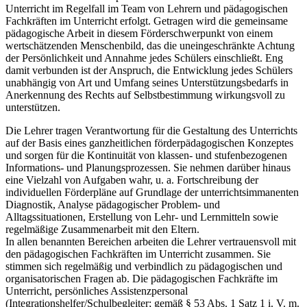
Unterricht im Regelfall im Team von Lehrern und pädagogischen
Fachkräften im Unterricht erfolgt. Getragen wird die gemeinsame
pädagogische Arbeit in diesem Förderschwerpunkt von einem
wertschätzenden Menschenbild, das die uneingeschränkte Achtung
der Persönlichkeit und Annahme jedes Schülers einschließt. Eng
damit verbunden ist der Anspruch, die Entwicklung jedes Schülers
unabhängig von Art und Umfang seines Unterstützungsbedarfs in
Anerkennung des Rechts auf Selbstbestimmung wirkungsvoll zu
unterstützen.
Die Lehrer tragen Verantwortung für die Gestaltung des Unterrichts
auf der Basis eines ganzheitlichen förderpädagogischen Konzeptes
und sorgen für die Kontinuität von klassen- und stufenbezogenen
Informations- und Planungsprozessen. Sie nehmen darüber hinaus
eine Vielzahl von Aufgaben wahr, u. a. Fortschreibung der
individuellen Förderpläne auf Grundlage der unterrichtsimmanenten
Diagnostik, Analyse pädagogischer Problem- und
Alltagssituationen, Erstellung von Lehr- und Lernmitteln sowie
regelmäßige Zusammenarbeit mit den Eltern.
In allen benannten Bereichen arbeiten die Lehrer vertrauensvoll mit
den pädagogischen Fachkräften im Unterricht zusammen. Sie
stimmen sich regelmäßig und verbindlich zu pädagogischen und
organisatorischen Fragen ab. Die pädagogischen Fachkräfte im
Unterricht, persönliches Assistenzpersonal
(Integrationshelfer/Schulbegleiter; gemäß § 53 Abs. 1 Satz 1 i. V. m.