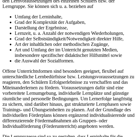
den Lernvoraussetzungen des einzelnen Schülers bzw. der
Lerngruppe. Sie können sich u. a. beziehen auf
Umfang der Lerninhalte,
Grad der Komplexität der Aufgaben,
Darstellung der Ergebnisse,
Lernzeit, u. a. Anzahl der notwendigen Wiederholungen,
Grad der Selbstständigkeit/Notwendigkeit direkter Hilfe,
Art der inhaltlichen oder methodischen Zugänge,
Art und Umfang der im Unterricht genutzten Medien,
insbesondere spezifischer didaktischer Hilfsmittel sowie
die Auswahl der Sozialformen.
Offene Unterrichtsformen sind besonders geeignet, flexibel auf
unterschiedliche Lernbedürfnisse bzw. Leistungsvoraussetzungen zu
reagieren, den Schülern Erfolgserlebnisse zu verschaffen und das
Miteinanderlernen zu fördern. Voraussetzungen dafür sind eine
vorbereitete Lernumgebung, individuelle Lernplätze und günstige
räumliche und personelle Bedingungen. Um Lernerfolge langfristig
zu sichern, sind darüber hinaus, gut strukturierte Lernphasen sowie
Trainings- und Übungseinheiten zu planen. Auf der Grundlage des
individuellen Förderplans können ergänzend individualisierende und
differenzierende Fördermaßnahmen als Gruppen- oder
Individualförderung (Förderunterricht) angeboten werden.
Die Lernprozesse sind so zu gestalten, dass Lerninhalte für die