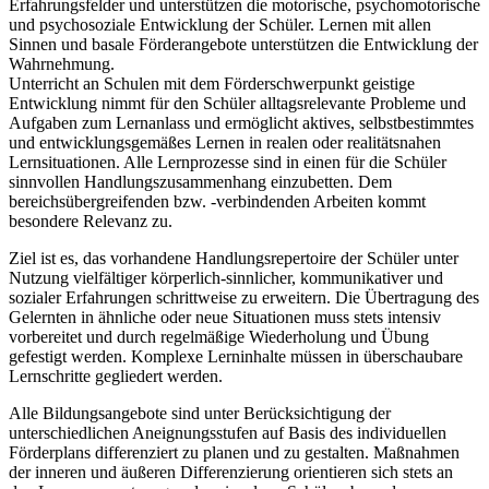
Erfahrungsfelder und unterstützen die motorische, psychomotorische
und psychosoziale Entwicklung der Schüler. Lernen mit allen
Sinnen und basale Förderangebote unterstützen die Entwicklung der
Wahrnehmung.
Unterricht an Schulen mit dem Förderschwerpunkt geistige
Entwicklung nimmt für den Schüler alltagsrelevante Probleme und
Aufgaben zum Lernanlass und ermöglicht aktives, selbstbestimmtes
und entwicklungsgemäßes Lernen in realen oder realitätsnahen
Lernsituationen. Alle Lernprozesse sind in einen für die Schüler
sinnvollen Handlungszusammenhang einzubetten. Dem
bereichsübergreifenden bzw. -verbindenden Arbeiten kommt
besondere Relevanz zu.
Ziel ist es, das vorhandene Handlungsrepertoire der Schüler unter
Nutzung vielfältiger körperlich-sinnlicher, kommunikativer und
sozialer Erfahrungen schrittweise zu erweitern. Die Übertragung des
Gelernten in ähnliche oder neue Situationen muss stets intensiv
vorbereitet und durch regelmäßige Wiederholung und Übung
gefestigt werden. Komplexe Lerninhalte müssen in überschaubare
Lernschritte gegliedert werden.
Alle Bildungsangebote sind unter Berücksichtigung der
unterschiedlichen Aneignungsstufen auf Basis des individuellen
Förderplans differenziert zu planen und zu gestalten. Maßnahmen
der inneren und äußeren Differenzierung orientieren sich stets an