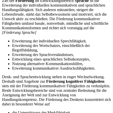
Ziel der
Förderung
im Entwicklungsbereich
Sprache
ist die
Erweiterung der individuellen kommunikativen und sprachlichen
Handlungsfähigkeit. Sich anderen mitzuteilen, steigert die
Lebensfreude, stärkt das Selbstbewusstsein und motiviert, sich die
Umwelt aktiv zu erschließen. Die Förderung kommunikativer
Fähigkeiten umfasst basale, nonverbale, mündliche und schriftliche
Kommunikationsformen und richtet sich vorrangig auf die
[Förderung Sprache]
Erweiterung der individuellen Sprechfähigkeit,
Erweiterung des Wortschatzes, einschließlich der
Begriffsbildung,
Erweiterung des Sprachverständnisses,
Entwicklung eines sprachlichen Selbstkonzeptes,
Nutzung alternativer Kommunikationshilfen,
Erweiterung kommunikativer Ausdrucksfähigkeiten.
Denk- und Sprachentwicklung stehen in enger Wechselwirkung.
Deshalb sind Angebote zur
Förderung kognitiver Fähigkeiten
stets mit der Förderung kommunikativer Fähigkeiten zu verknüpfen.
Beide Entwicklungsbereiche sind von zentraler Bedeutung für die
Aneignung der Welt und zur Entwicklung von
Handlungskompetenz. Die Förderung des Denkens konzentriert sich
dabei in besonderer Weise auf
die Unterstützung der Merkfähigkeit,