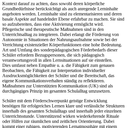
Kontext darauf zu achten, dass sowohl deren körperliche
Grundbedürfnisse berücksichtigt als auch anregende Lerninhalte
angeboten werden. Lerninhalte sind zu elementarisieren und deren
basale Aspekte auf handelnder Ebene erfahrbar zu machen. Sie sind
so aufzubereiten, dass eine Aktivierung ermöglicht wird.
Pflegerische und therapeutische Maßnahmen sind in den
Unterrichtsalltag zu integrieren. Dabei erlangt die Förderung von
Autonomie in Situationen der Nahrungsaufnahme sowie bei der
Verrichtung existenzieller Körperfunktionen eine hohe Bedeutung.
Art und Umfang des sonderpädagogischen Förderbedarfs dieser
Schüler erfordern Bezugspersonen, die sich pädagogisch
verantwortungsvoll in allen Lernsituationen auf sie einstellen.
Dies umfasst neben Empathie u. a. die Fähigkeit zum genauen
Beobachten, die Fähigkeit zur Interpretation individueller
Ausdrucksmöglichkeiten der Schüler und die Bereitschaft, das
eigene Kommunikationsverhalten ständig zu reflektieren.
Maßnahmen zur Unterstützten Kommunikation (UK) sind als
durchgängiges Prinzip im gesamten Schulalltag umzusetzen.
Schüler mit dem Förderschwerpunkt geistige Entwicklung
benötigen für erfolgreiches Lernen klare und verlässliche Strukturen
innerhalb des gesamten Schulalltags und innerhalb jeder einzelnen
Unterrichtsstunde. Unterstützend wirken wiederkehrende Rituale
oder Hilfen zur räumlichen und zeitlichen Orientierung. Dabei
kommt einer ruhigen, motivierenden Lernatmosphäre mit einem