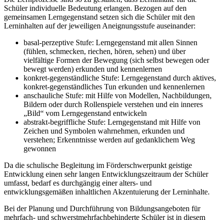
Schüler individuelle Bedeutung erlangen. Bezogen auf den
gemeinsamen Lerngegenstand setzen sich die Schüler mit den
Lerninhalten auf der jeweiligen Aneignungsstufe auseinander:
basal-perzeptive Stufe: Lerngegenstand mit allen Sinnen
(fühlen, schmecken, riechen, hören, sehen) und über
vielfältige Formen der Bewegung (sich selbst bewegen oder
bewegt werden) erkunden und kennenlernen
konkret-gegenständliche Stufe: Lerngegenstand durch aktives,
konkret-gegenständliches Tun erkunden und kennenlernen
anschauliche Stufe: mit Hilfe von Modellen, Nachbildungen,
Bildern oder durch Rollenspiele verstehen und ein inneres
„Bild“ vom Lerngegenstand entwickeln
abstrakt-begriffliche Stufe: Lerngegenstand mit Hilfe von
Zeichen und Symbolen wahrnehmen, erkunden und
verstehen; Erkenntnisse werden auf gedanklichem Weg
gewonnen
Da die schulische Begleitung im Förderschwerpunkt geistige
Entwicklung einen sehr langen Entwicklungszeitraum der Schüler
umfasst, bedarf es durchgängig einer alters- und
entwicklungsgemäßen inhaltlichen Akzentuierung der Lerninhalte.
Bei der Planung und Durchführung von Bildungsangeboten für
mehrfach- und schwerstmehrfachbehinderte Schüler ist in diesem