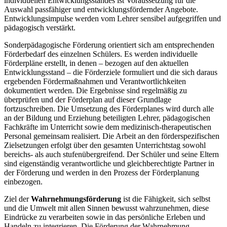
individuellen Entwicklungsstandes ist Voraussetzung für die
Auswahl passfähiger und entwicklungsfördernder Angebote.
Entwicklungsimpulse werden vom Lehrer sensibel aufgegriffen und
pädagogisch verstärkt.
Sonderpädagogische Förderung orientiert sich am entsprechenden
Förderbedarf des einzelnen Schülers. Es werden individuelle
Förderpläne erstellt, in denen – bezogen auf den aktuellen
Entwicklungsstand – die Förderziele formuliert und die sich daraus
ergebenden Fördermaßnahmen und Verantwortlichkeiten
dokumentiert werden. Die Ergebnisse sind regelmäßig zu
überprüfen und der Förderplan auf dieser Grundlage
fortzuschreiben. Die Umsetzung des Förderplanes wird durch alle
an der Bildung und Erziehung beteiligten Lehrer, pädagogischen
Fachkräfte im Unterricht sowie dem medizinisch-therapeutischen
Personal gemeinsam realisiert. Die Arbeit an den förderspezifischen
Zielsetzungen erfolgt über den gesamten Unterrichtstag sowohl
bereichs- als auch stufenübergreifend. Der Schüler und seine Eltern
sind eigenständig verantwortliche und gleichberechtigte Partner in
der Förderung und werden in den Prozess der Förderplanung
einbezogen.
Ziel der
Wahrnehmungsförderung
ist die Fähigkeit, sich selbst
und die Umwelt mit allen Sinnen bewusst wahrzunehmen, diese
Eindrücke zu verarbeiten sowie in das persönliche Erleben und
Handeln zu integrieren. Die Förderung der Wahrnehmung