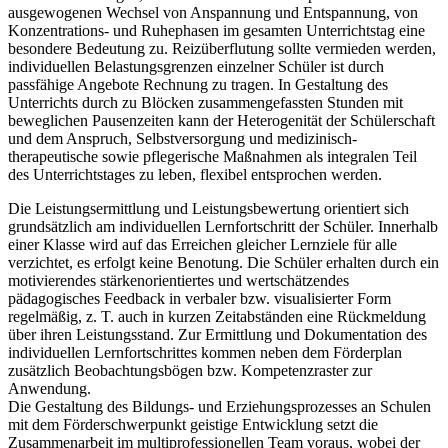
ausgewogenen Wechsel von Anspannung und Entspannung, von
Konzentrations- und Ruhephasen im gesamten Unterrichtstag eine
besondere Bedeutung zu. Reizüberflutung sollte vermieden werden,
individuellen Belastungsgrenzen einzelner Schüler ist durch
passfähige Angebote Rechnung zu tragen. In Gestaltung des
Unterrichts durch zu Blöcken zusammengefassten Stunden mit
beweglichen Pausenzeiten kann der Heterogenität der Schülerschaft
und dem Anspruch, Selbstversorgung und medizinisch-
therapeutische sowie pflegerische Maßnahmen als integralen Teil
des Unterrichtstages zu leben, flexibel entsprochen werden.
Die Leistungsermittlung und Leistungsbewertung orientiert sich
grundsätzlich am individuellen Lernfortschritt der Schüler. Innerhalb
einer Klasse wird auf das Erreichen gleicher Lernziele für alle
verzichtet, es erfolgt keine Benotung. Die Schüler erhalten durch ein
motivierendes stärkenorientiertes und wertschätzendes
pädagogisches Feedback in verbaler bzw. visualisierter Form
regelmäßig, z. T. auch in kurzen Zeitabständen eine Rückmeldung
über ihren Leistungsstand. Zur Ermittlung und Dokumentation des
individuellen Lernfortschrittes kommen neben dem Förderplan
zusätzlich Beobachtungsbögen bzw. Kompetenzraster zur
Anwendung.
Die Gestaltung des Bildungs- und Erziehungsprozesses an Schulen
mit dem Förderschwerpunkt geistige Entwicklung setzt die
Zusammenarbeit im multiprofessionellen Team voraus, wobei der