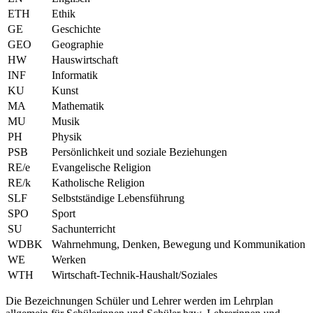
ETH
Ethik
GE
Geschichte
GEO
Geographie
HW
Hauswirtschaft
INF
Informatik
KU
Kunst
MA
Mathematik
MU
Musik
PH
Physik
PSB
Persönlichkeit und soziale Beziehungen
RE/e
Evangelische Religion
RE/k
Katholische Religion
SLF
Selbstständige Lebensführung
SPO
Sport
SU
Sachunterricht
WDBK
Wahrnehmung, Denken, Bewegung und Kommunikation
WE
Werken
WTH
Wirtschaft-Technik-Haushalt/Soziales
Die Bezeichnungen Schüler und Lehrer werden im Lehrplan