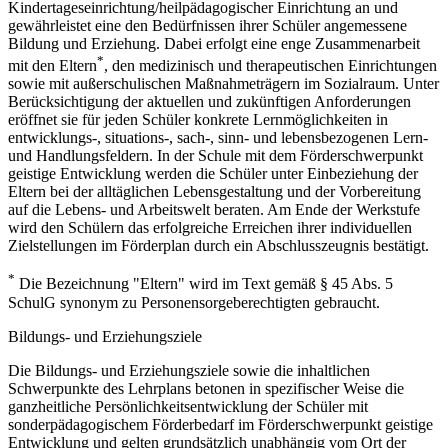
Kindertageseinrichtung/heilpädagogischer Einrichtung an und
gewährleistet eine den Bedürfnissen ihrer Schüler angemessene
Bildung und Erziehung. Dabei erfolgt eine enge Zusammenarbeit
*
mit den Eltern
, den medizinisch und therapeutischen Einrichtungen
sowie mit außerschulischen Maßnahmeträgern im Sozialraum. Unter
Berücksichtigung der aktuellen und zukünftigen Anforderungen
eröffnet sie für jeden Schüler konkrete Lernmöglichkeiten in
entwicklungs-, situations-, sach-, sinn- und lebensbezogenen Lern-
und Handlungsfeldern. In der Schule mit dem Förderschwerpunkt
geistige Entwicklung werden die Schüler unter Einbeziehung der
Eltern bei der alltäglichen Lebensgestaltung und der Vorbereitung
auf die Lebens- und Arbeitswelt beraten. Am Ende der Werkstufe
wird den Schülern das erfolgreiche Erreichen ihrer individuellen
Zielstellungen im Förderplan durch ein Abschlusszeugnis bestätigt.
*
Die Bezeichnung "Eltern" wird im Text gemäß § 45 Abs. 5
SchulG synonym zu Personensorgeberechtigten gebraucht.
Bildungs- und Erziehungsziele
Die Bildungs- und Erziehungsziele sowie die inhaltlichen
Schwerpunkte des Lehrplans betonen in spezifischer Weise die
ganzheitliche Persönlichkeitsentwicklung der Schüler mit
sonderpädagogischem Förderbedarf im Förderschwerpunkt geistige
Entwicklung und gelten grundsätzlich unabhängig vom Ort der