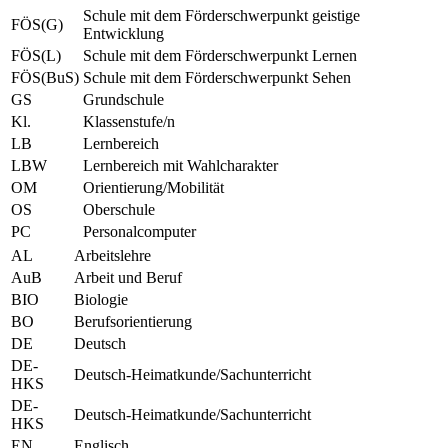
Schule mit dem Förderschwerpunkt geistige
FÖS(G)
Entwicklung
FÖS(L)
Schule mit dem Förderschwerpunkt Lernen
FÖS(BuS)
Schule mit dem Förderschwerpunkt Sehen
GS
Grundschule
Kl.
Klassenstufe/n
LB
Lernbereich
LBW
Lernbereich mit Wahlcharakter
OM
Orientierung/Mobilität
OS
Oberschule
PC
Personalcomputer
AL
Arbeitslehre
AuB
Arbeit und Beruf
BIO
Biologie
BO
Berufsorientierung
DE
Deutsch
DE-
Deutsch-Heimatkunde/Sachunterricht
HKS
DE-
Deutsch-Heimatkunde/Sachunterricht
HKS
EN
Englisch