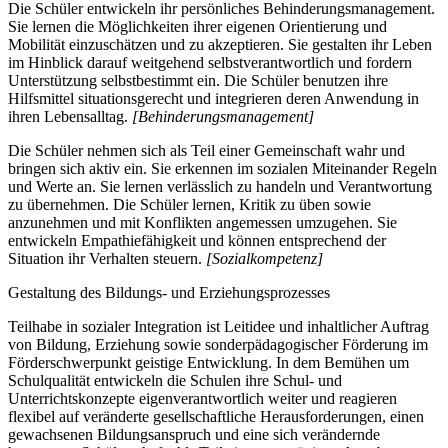
Die Schüler entwickeln ihr persönliches Behinderungsmanagement.
Sie lernen die Möglichkeiten ihrer eigenen Orientierung und
Mobilität einzuschätzen und zu akzeptieren. Sie gestalten ihr Leben
im Hinblick darauf weitgehend selbstverantwortlich und fordern
Unterstützung selbstbestimmt ein. Die Schüler benutzen ihre
Hilfsmittel situationsgerecht und integrieren deren Anwendung in
ihren Lebensalltag.
[Behinderungsmanagement]
Die Schüler nehmen sich als Teil einer Gemeinschaft wahr und
bringen sich aktiv ein. Sie erkennen im sozialen Miteinander Regeln
und Werte an. Sie lernen verlässlich zu handeln und Verantwortung
zu übernehmen. Die Schüler lernen, Kritik zu üben sowie
anzunehmen und mit Konflikten angemessen umzugehen. Sie
entwickeln Empathiefähigkeit und können entsprechend der
Situation ihr Verhalten steuern.
[Sozialkompetenz]
Gestaltung des Bildungs- und Erziehungsprozesses
Teilhabe in sozialer Integration ist Leitidee und inhaltlicher Auftrag
von Bildung, Erziehung sowie sonderpädagogischer Förderung im
Förderschwerpunkt geistige Entwicklung. In dem Bemühen um
Schulqualität entwickeln die Schulen ihre Schul- und
Unterrichtskonzepte eigenverantwortlich weiter und reagieren
flexibel auf veränderte gesellschaftliche Herausforderungen, einen
gewachsenen Bildungsanspruch und eine sich verändernde