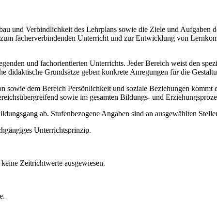
Aufbau und Verbindlichkeit des Lehrplans sowie die Ziele und Aufgaben
ise zum fächerverbindenden Unterricht und zur Entwicklung von Lernko
legenden und fachorientierten Unterrichts. Jeder Bereich weist den spe
sche didaktische Grundsätze geben konkrete Anregungen für die Gestalt
ie dem Bereich Persönlichkeit und soziale Beziehungen kommt ein b
ereichsübergreifend sowie im gesamten Bildungs- und Erziehungsproze
 Bildungsgang ab. Stufenbezogene Angaben sind an ausgewählten Stellen
chgängiges Unterrichtsprinzip.
keine Zeitrichtwerte ausgewiesen.
e.