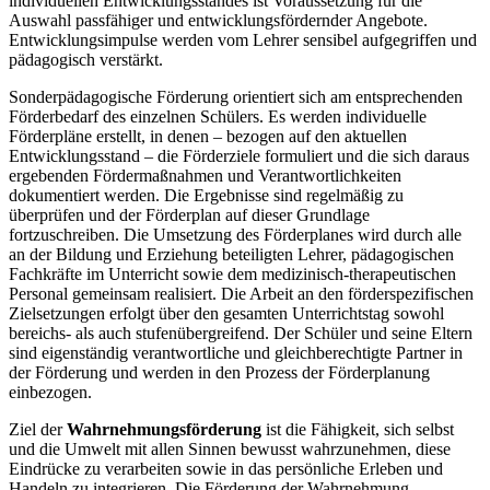
individuellen Entwicklungsstandes ist Voraussetzung für die
Auswahl passfähiger und entwicklungsfördernder Angebote.
Entwicklungsimpulse werden vom Lehrer sensibel aufgegriffen und
pädagogisch verstärkt.
Sonderpädagogische Förderung orientiert sich am entsprechenden
Förderbedarf des einzelnen Schülers. Es werden individuelle
Förderpläne erstellt, in denen – bezogen auf den aktuellen
Entwicklungsstand – die Förderziele formuliert und die sich daraus
ergebenden Fördermaßnahmen und Verantwortlichkeiten
dokumentiert werden. Die Ergebnisse sind regelmäßig zu
überprüfen und der Förderplan auf dieser Grundlage
fortzuschreiben. Die Umsetzung des Förderplanes wird durch alle
an der Bildung und Erziehung beteiligten Lehrer, pädagogischen
Fachkräfte im Unterricht sowie dem medizinisch-therapeutischen
Personal gemeinsam realisiert. Die Arbeit an den förderspezifischen
Zielsetzungen erfolgt über den gesamten Unterrichtstag sowohl
bereichs- als auch stufenübergreifend. Der Schüler und seine Eltern
sind eigenständig verantwortliche und gleichberechtigte Partner in
der Förderung und werden in den Prozess der Förderplanung
einbezogen.
Ziel der
Wahrnehmungsförderung
ist die Fähigkeit, sich selbst
und die Umwelt mit allen Sinnen bewusst wahrzunehmen, diese
Eindrücke zu verarbeiten sowie in das persönliche Erleben und
Handeln zu integrieren. Die Förderung der Wahrnehmung