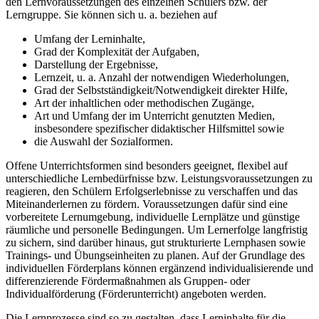
den Lernvoraussetzungen des einzelnen Schülers bzw. der
Lerngruppe. Sie können sich u. a. beziehen auf
Umfang der Lerninhalte,
Grad der Komplexität der Aufgaben,
Darstellung der Ergebnisse,
Lernzeit, u. a. Anzahl der notwendigen Wiederholungen,
Grad der Selbstständigkeit/Notwendigkeit direkter Hilfe,
Art der inhaltlichen oder methodischen Zugänge,
Art und Umfang der im Unterricht genutzten Medien,
insbesondere spezifischer didaktischer Hilfsmittel sowie
die Auswahl der Sozialformen.
Offene Unterrichtsformen sind besonders geeignet, flexibel auf
unterschiedliche Lernbedürfnisse bzw. Leistungsvoraussetzungen zu
reagieren, den Schülern Erfolgserlebnisse zu verschaffen und das
Miteinanderlernen zu fördern. Voraussetzungen dafür sind eine
vorbereitete Lernumgebung, individuelle Lernplätze und günstige
räumliche und personelle Bedingungen. Um Lernerfolge langfristig
zu sichern, sind darüber hinaus, gut strukturierte Lernphasen sowie
Trainings- und Übungseinheiten zu planen. Auf der Grundlage des
individuellen Förderplans können ergänzend individualisierende und
differenzierende Fördermaßnahmen als Gruppen- oder
Individualförderung (Förderunterricht) angeboten werden.
Die Lernprozesse sind so zu gestalten, dass Lerninhalte für die