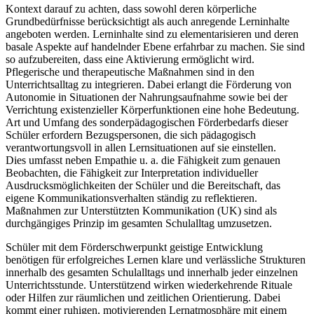
Kontext darauf zu achten, dass sowohl deren körperliche
Grundbedürfnisse berücksichtigt als auch anregende Lerninhalte
angeboten werden. Lerninhalte sind zu elementarisieren und deren
basale Aspekte auf handelnder Ebene erfahrbar zu machen. Sie sind
so aufzubereiten, dass eine Aktivierung ermöglicht wird.
Pflegerische und therapeutische Maßnahmen sind in den
Unterrichtsalltag zu integrieren. Dabei erlangt die Förderung von
Autonomie in Situationen der Nahrungsaufnahme sowie bei der
Verrichtung existenzieller Körperfunktionen eine hohe Bedeutung.
Art und Umfang des sonderpädagogischen Förderbedarfs dieser
Schüler erfordern Bezugspersonen, die sich pädagogisch
verantwortungsvoll in allen Lernsituationen auf sie einstellen.
Dies umfasst neben Empathie u. a. die Fähigkeit zum genauen
Beobachten, die Fähigkeit zur Interpretation individueller
Ausdrucksmöglichkeiten der Schüler und die Bereitschaft, das
eigene Kommunikationsverhalten ständig zu reflektieren.
Maßnahmen zur Unterstützten Kommunikation (UK) sind als
durchgängiges Prinzip im gesamten Schulalltag umzusetzen.
Schüler mit dem Förderschwerpunkt geistige Entwicklung
benötigen für erfolgreiches Lernen klare und verlässliche Strukturen
innerhalb des gesamten Schulalltags und innerhalb jeder einzelnen
Unterrichtsstunde. Unterstützend wirken wiederkehrende Rituale
oder Hilfen zur räumlichen und zeitlichen Orientierung. Dabei
kommt einer ruhigen, motivierenden Lernatmosphäre mit einem