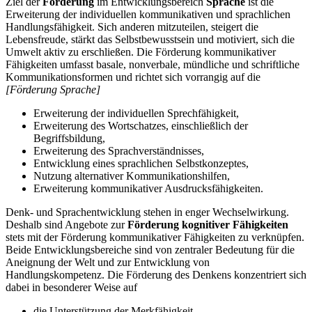
Ziel der
Förderung
im Entwicklungsbereich
Sprache
ist die
Erweiterung der individuellen kommunikativen und sprachlichen
Handlungsfähigkeit. Sich anderen mitzuteilen, steigert die
Lebensfreude, stärkt das Selbstbewusstsein und motiviert, sich die
Umwelt aktiv zu erschließen. Die Förderung kommunikativer
Fähigkeiten umfasst basale, nonverbale, mündliche und schriftliche
Kommunikationsformen und richtet sich vorrangig auf die
[Förderung Sprache]
Erweiterung der individuellen Sprechfähigkeit,
Erweiterung des Wortschatzes, einschließlich der
Begriffsbildung,
Erweiterung des Sprachverständnisses,
Entwicklung eines sprachlichen Selbstkonzeptes,
Nutzung alternativer Kommunikationshilfen,
Erweiterung kommunikativer Ausdrucksfähigkeiten.
Denk- und Sprachentwicklung stehen in enger Wechselwirkung.
Deshalb sind Angebote zur
Förderung kognitiver Fähigkeiten
stets mit der Förderung kommunikativer Fähigkeiten zu verknüpfen.
Beide Entwicklungsbereiche sind von zentraler Bedeutung für die
Aneignung der Welt und zur Entwicklung von
Handlungskompetenz. Die Förderung des Denkens konzentriert sich
dabei in besonderer Weise auf
die Unterstützung der Merkfähigkeit,