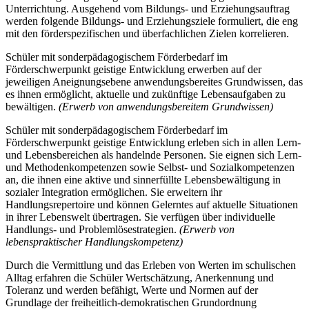
Unterrichtung. Ausgehend vom Bildungs- und Erziehungsauftrag
werden folgende Bildungs- und Erziehungsziele formuliert, die eng
mit den förderspezifischen und überfachlichen Zielen korrelieren.
Schüler mit sonderpädagogischem Förderbedarf im
Förderschwerpunkt geistige Entwicklung erwerben auf der
jeweiligen Aneignungsebene anwendungsbereites Grundwissen, das
es ihnen ermöglicht, aktuelle und zukünftige Lebensaufgaben zu
bewältigen.
(Erwerb von anwendungsbereitem Grundwissen)
Schüler mit sonderpädagogischem Förderbedarf im
Förderschwerpunkt geistige Entwicklung erleben sich in allen Lern-
und Lebensbereichen als handelnde Personen. Sie eignen sich Lern-
und Methodenkompetenzen sowie Selbst- und Sozialkompetenzen
an, die ihnen eine aktive und sinnerfüllte Lebensbewältigung in
sozialer Integration ermöglichen. Sie erweitern ihr
Handlungsrepertoire und können Gelerntes auf aktuelle Situationen
in ihrer Lebenswelt übertragen. Sie verfügen über individuelle
Handlungs- und Problemlösestrategien.
(Erwerb von
lebenspraktischer Handlungskompetenz)
Durch die Vermittlung und das Erleben von Werten im schulischen
Alltag erfahren die Schüler Wertschätzung, Anerkennung und
Toleranz und werden befähigt, Werte und Normen auf der
Grundlage der freiheitlich-demokratischen Grundordnung