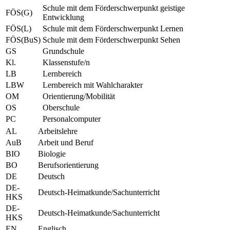
Schule mit dem Förderschwerpunkt geistige
FÖS(G)
Entwicklung
FÖS(L)
Schule mit dem Förderschwerpunkt Lernen
FÖS(BuS)
Schule mit dem Förderschwerpunkt Sehen
GS
Grundschule
Kl.
Klassenstufe/n
LB
Lernbereich
LBW
Lernbereich mit Wahlcharakter
OM
Orientierung/Mobilität
OS
Oberschule
PC
Personalcomputer
AL
Arbeitslehre
AuB
Arbeit und Beruf
BIO
Biologie
BO
Berufsorientierung
DE
Deutsch
DE-
Deutsch-Heimatkunde/Sachunterricht
HKS
DE-
Deutsch-Heimatkunde/Sachunterricht
HKS
EN
Englisch