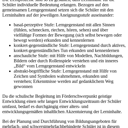
Schüler individuelle Bedeutung erlangen. Bezogen auf den
gemeinsamen Lerngegenstand setzen sich die Schüler mit den
Lerninhalten auf der jeweiligen Aneignungsstufe auseinander:
basal-perzeptive Stufe: Lerngegenstand mit allen Sinnen
(fühlen, schmecken, riechen, hören, sehen) und über
vielfältige Formen der Bewegung (sich selbst bewegen oder
bewegt werden) erkunden und kennenlernen
konkret-gegenständliche Stufe: Lerngegenstand durch aktives,
konkret-gegenständliches Tun erkunden und kennenlernen
anschauliche Stufe: mit Hilfe von Modellen, Nachbildungen,
Bildern oder durch Rollenspiele verstehen und ein inneres
„Bild“ vom Lerngegenstand entwickeln
abstrakt-begriffliche Stufe: Lerngegenstand mit Hilfe von
Zeichen und Symbolen wahrnehmen, erkunden und
verstehen; Erkenntnisse werden auf gedanklichem Weg
gewonnen
Da die schulische Begleitung im Förderschwerpunkt geistige
Entwicklung einen sehr langen Entwicklungszeitraum der Schüler
umfasst, bedarf es durchgängig einer alters- und
entwicklungsgemäßen inhaltlichen Akzentuierung der Lerninhalte.
Bei der Planung und Durchführung von Bildungsangeboten für
mehrfach- und schwerstmehrfachbehinderte Schüler ist in diesem