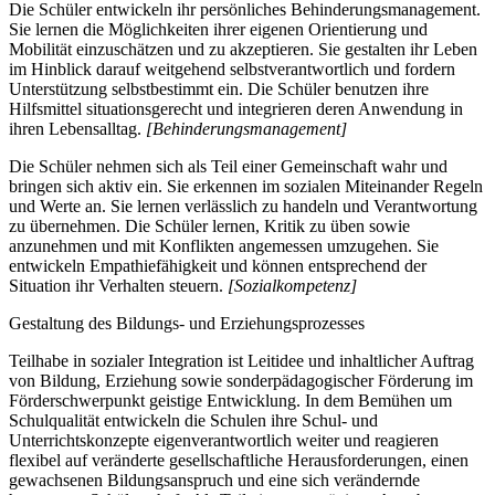
Die Schüler entwickeln ihr persönliches Behinderungsmanagement.
Sie lernen die Möglichkeiten ihrer eigenen Orientierung und
Mobilität einzuschätzen und zu akzeptieren. Sie gestalten ihr Leben
im Hinblick darauf weitgehend selbstverantwortlich und fordern
Unterstützung selbstbestimmt ein. Die Schüler benutzen ihre
Hilfsmittel situationsgerecht und integrieren deren Anwendung in
ihren Lebensalltag.
[Behinderungsmanagement]
Die Schüler nehmen sich als Teil einer Gemeinschaft wahr und
bringen sich aktiv ein. Sie erkennen im sozialen Miteinander Regeln
und Werte an. Sie lernen verlässlich zu handeln und Verantwortung
zu übernehmen. Die Schüler lernen, Kritik zu üben sowie
anzunehmen und mit Konflikten angemessen umzugehen. Sie
entwickeln Empathiefähigkeit und können entsprechend der
Situation ihr Verhalten steuern.
[Sozialkompetenz]
Gestaltung des Bildungs- und Erziehungsprozesses
Teilhabe in sozialer Integration ist Leitidee und inhaltlicher Auftrag
von Bildung, Erziehung sowie sonderpädagogischer Förderung im
Förderschwerpunkt geistige Entwicklung. In dem Bemühen um
Schulqualität entwickeln die Schulen ihre Schul- und
Unterrichtskonzepte eigenverantwortlich weiter und reagieren
flexibel auf veränderte gesellschaftliche Herausforderungen, einen
gewachsenen Bildungsanspruch und eine sich verändernde