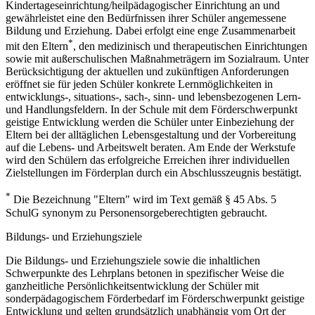
Kindertageseinrichtung/heilpädagogischer Einrichtung an und
gewährleistet eine den Bedürfnissen ihrer Schüler angemessene
Bildung und Erziehung. Dabei erfolgt eine enge Zusammenarbeit
*
mit den Eltern
, den medizinisch und therapeutischen Einrichtungen
sowie mit außerschulischen Maßnahmeträgern im Sozialraum. Unter
Berücksichtigung der aktuellen und zukünftigen Anforderungen
eröffnet sie für jeden Schüler konkrete Lernmöglichkeiten in
entwicklungs-, situations-, sach-, sinn- und lebensbezogenen Lern-
und Handlungsfeldern. In der Schule mit dem Förderschwerpunkt
geistige Entwicklung werden die Schüler unter Einbeziehung der
Eltern bei der alltäglichen Lebensgestaltung und der Vorbereitung
auf die Lebens- und Arbeitswelt beraten. Am Ende der Werkstufe
wird den Schülern das erfolgreiche Erreichen ihrer individuellen
Zielstellungen im Förderplan durch ein Abschlusszeugnis bestätigt.
*
Die Bezeichnung "Eltern" wird im Text gemäß § 45 Abs. 5
SchulG synonym zu Personensorgeberechtigten gebraucht.
Bildungs- und Erziehungsziele
Die Bildungs- und Erziehungsziele sowie die inhaltlichen
Schwerpunkte des Lehrplans betonen in spezifischer Weise die
ganzheitliche Persönlichkeitsentwicklung der Schüler mit
sonderpädagogischem Förderbedarf im Förderschwerpunkt geistige
Entwicklung und gelten grundsätzlich unabhängig vom Ort der