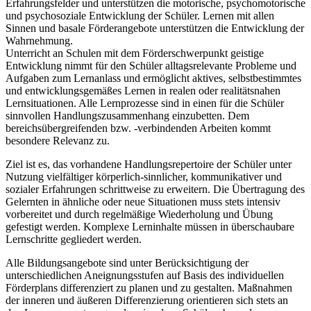
Erfahrungsfelder und unterstützen die motorische, psychomotorische
und psychosoziale Entwicklung der Schüler. Lernen mit allen
Sinnen und basale Förderangebote unterstützen die Entwicklung der
Wahrnehmung.
Unterricht an Schulen mit dem Förderschwerpunkt geistige
Entwicklung nimmt für den Schüler alltagsrelevante Probleme und
Aufgaben zum Lernanlass und ermöglicht aktives, selbstbestimmtes
und entwicklungsgemäßes Lernen in realen oder realitätsnahen
Lernsituationen. Alle Lernprozesse sind in einen für die Schüler
sinnvollen Handlungszusammenhang einzubetten. Dem
bereichsübergreifenden bzw. -verbindenden Arbeiten kommt
besondere Relevanz zu.
Ziel ist es, das vorhandene Handlungsrepertoire der Schüler unter
Nutzung vielfältiger körperlich-sinnlicher, kommunikativer und
sozialer Erfahrungen schrittweise zu erweitern. Die Übertragung des
Gelernten in ähnliche oder neue Situationen muss stets intensiv
vorbereitet und durch regelmäßige Wiederholung und Übung
gefestigt werden. Komplexe Lerninhalte müssen in überschaubare
Lernschritte gegliedert werden.
Alle Bildungsangebote sind unter Berücksichtigung der
unterschiedlichen Aneignungsstufen auf Basis des individuellen
Förderplans differenziert zu planen und zu gestalten. Maßnahmen
der inneren und äußeren Differenzierung orientieren sich stets an