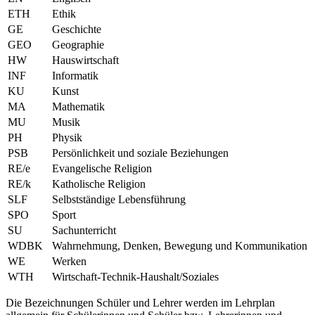
ETH
Ethik
GE
Geschichte
GEO
Geographie
HW
Hauswirtschaft
INF
Informatik
KU
Kunst
MA
Mathematik
MU
Musik
PH
Physik
PSB
Persönlichkeit und soziale Beziehungen
RE/e
Evangelische Religion
RE/k
Katholische Religion
SLF
Selbstständige Lebensführung
SPO
Sport
SU
Sachunterricht
WDBK
Wahrnehmung, Denken, Bewegung und Kommunikation
WE
Werken
WTH
Wirtschaft-Technik-Haushalt/Soziales
Die Bezeichnungen Schüler und Lehrer werden im Lehrplan