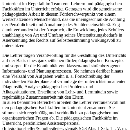
Unterricht im Regelfall im Team von Lehrern und pädagogischen
Fachkräften im Unterricht erfolgt. Getragen wird die gemeinsame
pädagogische Arbeit in diesem Förderschwerpunkt von einem
wertschätzenden Menschenbild, das die uneingeschränkte Achtung
der Persönlichkeit und Annahme jedes Schülers einschließt. Eng
damit verbunden ist der Anspruch, die Entwicklung jedes Schülers
unabhängig von Art und Umfang seines Unterstützungsbedarfs in
Anerkennung des Rechts auf Selbstbestimmung wirkungsvoll zu
unterstützen.
Die Lehrer tragen Verantwortung für die Gestaltung des Unterrichts
auf der Basis eines ganzheitlichen förderpädagogischen Konzeptes
und sorgen für die Kontinuität von klassen- und stufenbezogenen
Informations- und Planungsprozessen. Sie nehmen darüber hinaus
eine Vielzahl von Aufgaben wahr, u. a. Fortschreibung der
individuellen Förderpläne auf Grundlage der unterrichtsimmanenten
Diagnostik, Analyse pädagogischer Problem- und
Alltagssituationen, Erstellung von Lehr- und Lernmitteln sowie
regelmäßige Zusammenarbeit mit den Eltern.
In allen benannten Bereichen arbeiten die Lehrer vertrauensvoll mit
den pädagogischen Fachkräften im Unterricht zusammen. Sie
stimmen sich regelmäßig und verbindlich zu pädagogischen und
organisatorischen Fragen ab. Die pädagogischen Fachkräfte im
Unterricht, persönliches Assistenzpersonal
(Integrationshelfer/Schulbegleiter; gemäß § 53 Abs. 1 Satz 1 i. V. m.