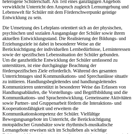
heterogene Schülerschaft. Als Teil eines ganztägigen Angebots
verwirklicht Unterricht den Anspruch zugleich Lernumgebung und
Lebenswelt für Schüler mit dem Förderschwerpunkt geistige
Entwicklung zu sein.
Die Umsetzung des Lehrplans orientiert sich an der physischen,
psychischen und sozialen Ausgangslage der Schüler sowie ihrem
aktuellen Entwicklungsstand. Die Realisierung der Bildungs- und
Erziehungsziele ist dabei in besonderer Weise an die
Berücksichtigung der individuellen Lernbedürfnisse, Lerninteressen
sowie der spezifischen Lebenssituation der Schüler gebunden.
Um die ganzheitliche Entwicklung der Schüler umfassend zu
unterstützen, ist eine durchgängige Beachtung der
förderspezifischen Ziele erforderlich. Während des gesamten
Unterrichtstages sind Kommunikations- und Sprechanlässe situativ
zu initiieren. Handlungsbegleitendes und handlungsleitendes
Kommunizieren unterstützt in besonderer Weise das Erfassen von
Handlungsabläufen, die Vorstellungs- und Begriffsbildung und die
Kommunikations- und Sprachentwicklung. Gemeinsame Aktivitäten
sowie Partner- und Gruppenarbeit fördern die Interaktions- und
Kooperationsfähigkeit und erweitern die
Kommunikationskompetenz der Schüler. Vielfältige
Bewegungsangebote im Unterricht, die Berücksichtigung
motopädischer Grundsätze sowie rhythmisch-musikalische
Lernangebote erweisen sich im Schulleben als wichtige