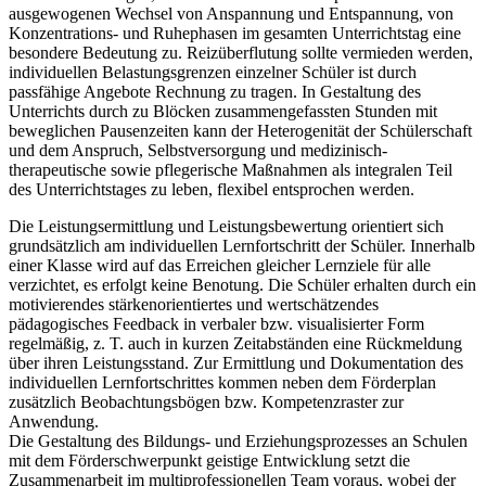
ausgewogenen Wechsel von Anspannung und Entspannung, von
Konzentrations- und Ruhephasen im gesamten Unterrichtstag eine
besondere Bedeutung zu. Reizüberflutung sollte vermieden werden,
individuellen Belastungsgrenzen einzelner Schüler ist durch
passfähige Angebote Rechnung zu tragen. In Gestaltung des
Unterrichts durch zu Blöcken zusammengefassten Stunden mit
beweglichen Pausenzeiten kann der Heterogenität der Schülerschaft
und dem Anspruch, Selbstversorgung und medizinisch-
therapeutische sowie pflegerische Maßnahmen als integralen Teil
des Unterrichtstages zu leben, flexibel entsprochen werden.
Die Leistungsermittlung und Leistungsbewertung orientiert sich
grundsätzlich am individuellen Lernfortschritt der Schüler. Innerhalb
einer Klasse wird auf das Erreichen gleicher Lernziele für alle
verzichtet, es erfolgt keine Benotung. Die Schüler erhalten durch ein
motivierendes stärkenorientiertes und wertschätzendes
pädagogisches Feedback in verbaler bzw. visualisierter Form
regelmäßig, z. T. auch in kurzen Zeitabständen eine Rückmeldung
über ihren Leistungsstand. Zur Ermittlung und Dokumentation des
individuellen Lernfortschrittes kommen neben dem Förderplan
zusätzlich Beobachtungsbögen bzw. Kompetenzraster zur
Anwendung.
Die Gestaltung des Bildungs- und Erziehungsprozesses an Schulen
mit dem Förderschwerpunkt geistige Entwicklung setzt die
Zusammenarbeit im multiprofessionellen Team voraus, wobei der