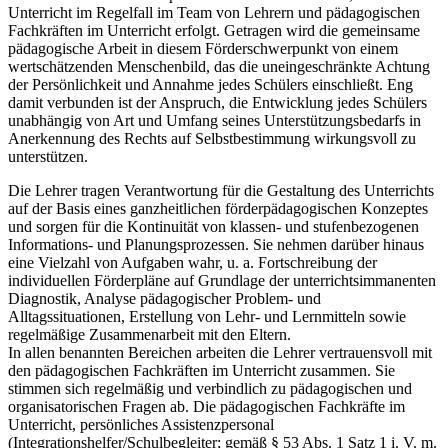
Unterricht im Regelfall im Team von Lehrern und pädagogischen
Fachkräften im Unterricht erfolgt. Getragen wird die gemeinsame
pädagogische Arbeit in diesem Förderschwerpunkt von einem
wertschätzenden Menschenbild, das die uneingeschränkte Achtung
der Persönlichkeit und Annahme jedes Schülers einschließt. Eng
damit verbunden ist der Anspruch, die Entwicklung jedes Schülers
unabhängig von Art und Umfang seines Unterstützungsbedarfs in
Anerkennung des Rechts auf Selbstbestimmung wirkungsvoll zu
unterstützen.
Die Lehrer tragen Verantwortung für die Gestaltung des Unterrichts
auf der Basis eines ganzheitlichen förderpädagogischen Konzeptes
und sorgen für die Kontinuität von klassen- und stufenbezogenen
Informations- und Planungsprozessen. Sie nehmen darüber hinaus
eine Vielzahl von Aufgaben wahr, u. a. Fortschreibung der
individuellen Förderpläne auf Grundlage der unterrichtsimmanenten
Diagnostik, Analyse pädagogischer Problem- und
Alltagssituationen, Erstellung von Lehr- und Lernmitteln sowie
regelmäßige Zusammenarbeit mit den Eltern.
In allen benannten Bereichen arbeiten die Lehrer vertrauensvoll mit
den pädagogischen Fachkräften im Unterricht zusammen. Sie
stimmen sich regelmäßig und verbindlich zu pädagogischen und
organisatorischen Fragen ab. Die pädagogischen Fachkräfte im
Unterricht, persönliches Assistenzpersonal
(Integrationshelfer/Schulbegleiter; gemäß § 53 Abs. 1 Satz 1 i. V. m.