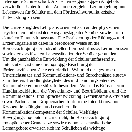
heterogene Schülerschaft. Als Teil eines ganztägigen Angebots
verwirklicht Unterricht den Anspruch zugleich Lernumgebung und
Lebenswelt für Schüler mit dem Förderschwerpunkt geistige
Entwicklung zu sein.
Die Umsetzung des Lehrplans orientiert sich an der physischen,
psychischen und sozialen Ausgangslage der Schüler sowie ihrem
aktuellen Entwicklungsstand. Die Realisierung der Bildungs- und
Erziehungsziele ist dabei in besonderer Weise an die
Berücksichtigung der individuellen Lernbedürfnisse, Lerninteressen
sowie der spezifischen Lebenssituation der Schüler gebunden.
Um die ganzheitliche Entwicklung der Schüler umfassend zu
unterstützen, ist eine durchgängige Beachtung der
förderspezifischen Ziele erforderlich. Während des gesamten
Unterrichtstages sind Kommunikations- und Sprechanlässe situativ
zu initiieren. Handlungsbegleitendes und handlungsleitendes
Kommunizieren unterstützt in besonderer Weise das Erfassen von
Handlungsabläufen, die Vorstellungs- und Begriffsbildung und die
Kommunikations- und Sprachentwicklung. Gemeinsame Aktivitäten
sowie Partner- und Gruppenarbeit fördern die Interaktions- und
Kooperationsfähigkeit und erweitern die
Kommunikationskompetenz der Schüler. Vielfältige
Bewegungsangebote im Unterricht, die Berücksichtigung
motopädischer Grundsätze sowie rhythmisch-musikalische
Lernangebote erweisen sich im Schulleben als wichtige