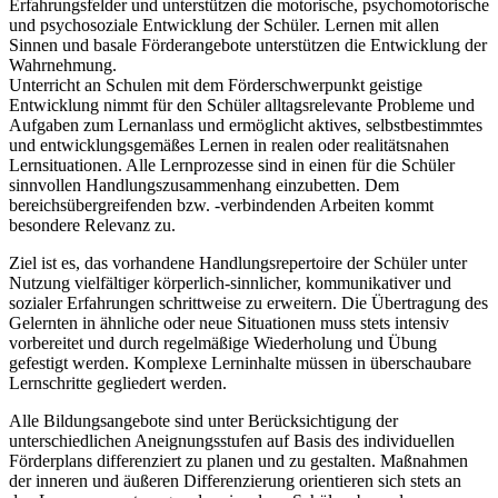
Erfahrungsfelder und unterstützen die motorische, psychomotorische
und psychosoziale Entwicklung der Schüler. Lernen mit allen
Sinnen und basale Förderangebote unterstützen die Entwicklung der
Wahrnehmung.
Unterricht an Schulen mit dem Förderschwerpunkt geistige
Entwicklung nimmt für den Schüler alltagsrelevante Probleme und
Aufgaben zum Lernanlass und ermöglicht aktives, selbstbestimmtes
und entwicklungsgemäßes Lernen in realen oder realitätsnahen
Lernsituationen. Alle Lernprozesse sind in einen für die Schüler
sinnvollen Handlungszusammenhang einzubetten. Dem
bereichsübergreifenden bzw. -verbindenden Arbeiten kommt
besondere Relevanz zu.
Ziel ist es, das vorhandene Handlungsrepertoire der Schüler unter
Nutzung vielfältiger körperlich-sinnlicher, kommunikativer und
sozialer Erfahrungen schrittweise zu erweitern. Die Übertragung des
Gelernten in ähnliche oder neue Situationen muss stets intensiv
vorbereitet und durch regelmäßige Wiederholung und Übung
gefestigt werden. Komplexe Lerninhalte müssen in überschaubare
Lernschritte gegliedert werden.
Alle Bildungsangebote sind unter Berücksichtigung der
unterschiedlichen Aneignungsstufen auf Basis des individuellen
Förderplans differenziert zu planen und zu gestalten. Maßnahmen
der inneren und äußeren Differenzierung orientieren sich stets an