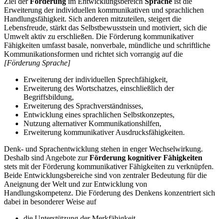
Ziel der
Förderung
im Entwicklungsbereich
Sprache
ist die
Erweiterung der individuellen kommunikativen und sprachlichen
Handlungsfähigkeit. Sich anderen mitzuteilen, steigert die
Lebensfreude, stärkt das Selbstbewusstsein und motiviert, sich die
Umwelt aktiv zu erschließen. Die Förderung kommunikativer
Fähigkeiten umfasst basale, nonverbale, mündliche und schriftliche
Kommunikationsformen und richtet sich vorrangig auf die
[Förderung Sprache]
Erweiterung der individuellen Sprechfähigkeit,
Erweiterung des Wortschatzes, einschließlich der
Begriffsbildung,
Erweiterung des Sprachverständnisses,
Entwicklung eines sprachlichen Selbstkonzeptes,
Nutzung alternativer Kommunikationshilfen,
Erweiterung kommunikativer Ausdrucksfähigkeiten.
Denk- und Sprachentwicklung stehen in enger Wechselwirkung.
Deshalb sind Angebote zur
Förderung kognitiver Fähigkeiten
stets mit der Förderung kommunikativer Fähigkeiten zu verknüpfen.
Beide Entwicklungsbereiche sind von zentraler Bedeutung für die
Aneignung der Welt und zur Entwicklung von
Handlungskompetenz. Die Förderung des Denkens konzentriert sich
dabei in besonderer Weise auf
die Unterstützung der Merkfähigkeit,