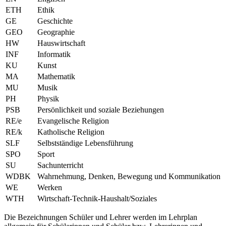
ETH
Ethik
GE
Geschichte
GEO
Geographie
HW
Hauswirtschaft
INF
Informatik
KU
Kunst
MA
Mathematik
MU
Musik
PH
Physik
PSB
Persönlichkeit und soziale Beziehungen
RE/e
Evangelische Religion
RE/k
Katholische Religion
SLF
Selbstständige Lebensführung
SPO
Sport
SU
Sachunterricht
WDBK
Wahrnehmung, Denken, Bewegung und Kommunikation
WE
Werken
WTH
Wirtschaft-Technik-Haushalt/Soziales
Die Bezeichnungen Schüler und Lehrer werden im Lehrplan