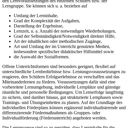
den Lernvoraussetzungen des einzelnen Schülers bzw. der
Lerngruppe. Sie können sich u. a. beziehen auf
Umfang der Lerninhalte,
Grad der Komplexität der Aufgaben,
Darstellung der Ergebnisse,
Lernzeit, u. a. Anzahl der notwendigen Wiederholungen,
Grad der Selbstständigkeit/Notwendigkeit direkter Hilfe,
Art der inhaltlichen oder methodischen Zugänge,
Art und Umfang der im Unterricht genutzten Medien,
insbesondere spezifischer didaktischer Hilfsmittel sowie
die Auswahl der Sozialformen.
Offene Unterrichtsformen sind besonders geeignet, flexibel auf
unterschiedliche Lernbedürfnisse bzw. Leistungsvoraussetzungen zu
reagieren, den Schülern Erfolgserlebnisse zu verschaffen und das
Miteinanderlernen zu fördern. Voraussetzungen dafür sind eine
vorbereitete Lernumgebung, individuelle Lernplätze und günstige
räumliche und personelle Bedingungen. Um Lernerfolge langfristig
zu sichern, sind darüber hinaus, gut strukturierte Lernphasen sowie
Trainings- und Übungseinheiten zu planen. Auf der Grundlage des
individuellen Förderplans können ergänzend individualisierende und
differenzierende Fördermaßnahmen als Gruppen- oder
Individualförderung (Förderunterricht) angeboten werden.
Die Lernprozesse sind so zu gestalten, dass Lerninhalte für die