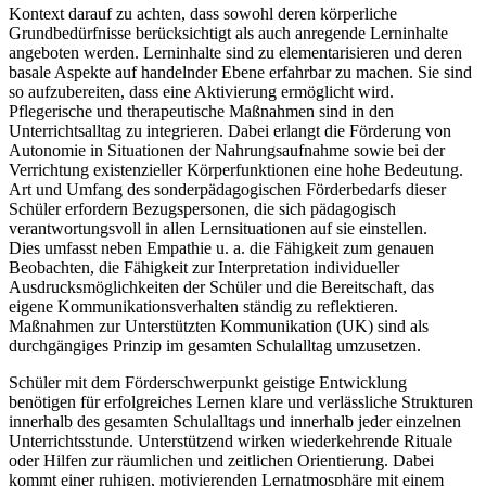
Kontext darauf zu achten, dass sowohl deren körperliche
Grundbedürfnisse berücksichtigt als auch anregende Lerninhalte
angeboten werden. Lerninhalte sind zu elementarisieren und deren
basale Aspekte auf handelnder Ebene erfahrbar zu machen. Sie sind
so aufzubereiten, dass eine Aktivierung ermöglicht wird.
Pflegerische und therapeutische Maßnahmen sind in den
Unterrichtsalltag zu integrieren. Dabei erlangt die Förderung von
Autonomie in Situationen der Nahrungsaufnahme sowie bei der
Verrichtung existenzieller Körperfunktionen eine hohe Bedeutung.
Art und Umfang des sonderpädagogischen Förderbedarfs dieser
Schüler erfordern Bezugspersonen, die sich pädagogisch
verantwortungsvoll in allen Lernsituationen auf sie einstellen.
Dies umfasst neben Empathie u. a. die Fähigkeit zum genauen
Beobachten, die Fähigkeit zur Interpretation individueller
Ausdrucksmöglichkeiten der Schüler und die Bereitschaft, das
eigene Kommunikationsverhalten ständig zu reflektieren.
Maßnahmen zur Unterstützten Kommunikation (UK) sind als
durchgängiges Prinzip im gesamten Schulalltag umzusetzen.
Schüler mit dem Förderschwerpunkt geistige Entwicklung
benötigen für erfolgreiches Lernen klare und verlässliche Strukturen
innerhalb des gesamten Schulalltags und innerhalb jeder einzelnen
Unterrichtsstunde. Unterstützend wirken wiederkehrende Rituale
oder Hilfen zur räumlichen und zeitlichen Orientierung. Dabei
kommt einer ruhigen, motivierenden Lernatmosphäre mit einem