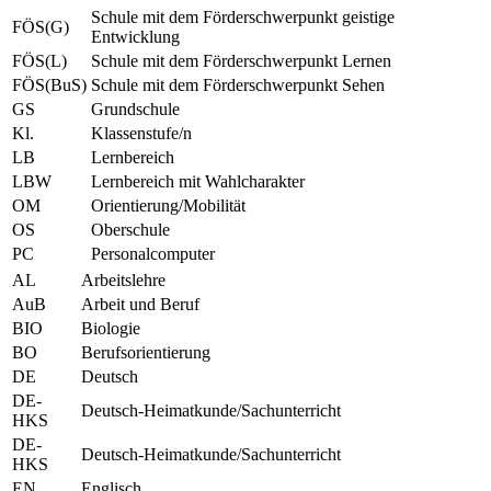
Schule mit dem Förderschwerpunkt geistige
FÖS(G)
Entwicklung
FÖS(L)
Schule mit dem Förderschwerpunkt Lernen
FÖS(BuS)
Schule mit dem Förderschwerpunkt Sehen
GS
Grundschule
Kl.
Klassenstufe/n
LB
Lernbereich
LBW
Lernbereich mit Wahlcharakter
OM
Orientierung/Mobilität
OS
Oberschule
PC
Personalcomputer
AL
Arbeitslehre
AuB
Arbeit und Beruf
BIO
Biologie
BO
Berufsorientierung
DE
Deutsch
DE-
Deutsch-Heimatkunde/Sachunterricht
HKS
DE-
Deutsch-Heimatkunde/Sachunterricht
HKS
EN
Englisch