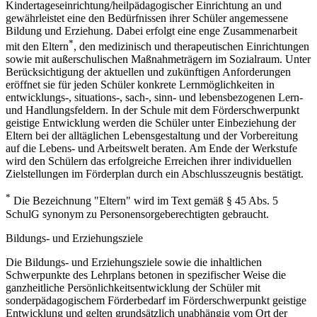
Kindertageseinrichtung/heilpädagogischer Einrichtung an und
gewährleistet eine den Bedürfnissen ihrer Schüler angemessene
Bildung und Erziehung. Dabei erfolgt eine enge Zusammenarbeit
*
mit den Eltern
, den medizinisch und therapeutischen Einrichtungen
sowie mit außerschulischen Maßnahmeträgern im Sozialraum. Unter
Berücksichtigung der aktuellen und zukünftigen Anforderungen
eröffnet sie für jeden Schüler konkrete Lernmöglichkeiten in
entwicklungs-, situations-, sach-, sinn- und lebensbezogenen Lern-
und Handlungsfeldern. In der Schule mit dem Förderschwerpunkt
geistige Entwicklung werden die Schüler unter Einbeziehung der
Eltern bei der alltäglichen Lebensgestaltung und der Vorbereitung
auf die Lebens- und Arbeitswelt beraten. Am Ende der Werkstufe
wird den Schülern das erfolgreiche Erreichen ihrer individuellen
Zielstellungen im Förderplan durch ein Abschlusszeugnis bestätigt.
*
Die Bezeichnung "Eltern" wird im Text gemäß § 45 Abs. 5
SchulG synonym zu Personensorgeberechtigten gebraucht.
Bildungs- und Erziehungsziele
Die Bildungs- und Erziehungsziele sowie die inhaltlichen
Schwerpunkte des Lehrplans betonen in spezifischer Weise die
ganzheitliche Persönlichkeitsentwicklung der Schüler mit
sonderpädagogischem Förderbedarf im Förderschwerpunkt geistige
Entwicklung und gelten grundsätzlich unabhängig vom Ort der