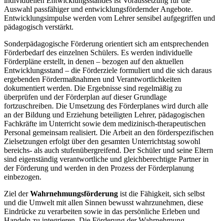
individuellen Entwicklungsstandes ist Voraussetzung für die
Auswahl passfähiger und entwicklungsfördernder Angebote.
Entwicklungsimpulse werden vom Lehrer sensibel aufgegriffen und
pädagogisch verstärkt.
Sonderpädagogische Förderung orientiert sich am entsprechenden
Förderbedarf des einzelnen Schülers. Es werden individuelle
Förderpläne erstellt, in denen – bezogen auf den aktuellen
Entwicklungsstand – die Förderziele formuliert und die sich daraus
ergebenden Fördermaßnahmen und Verantwortlichkeiten
dokumentiert werden. Die Ergebnisse sind regelmäßig zu
überprüfen und der Förderplan auf dieser Grundlage
fortzuschreiben. Die Umsetzung des Förderplanes wird durch alle
an der Bildung und Erziehung beteiligten Lehrer, pädagogischen
Fachkräfte im Unterricht sowie dem medizinisch-therapeutischen
Personal gemeinsam realisiert. Die Arbeit an den förderspezifischen
Zielsetzungen erfolgt über den gesamten Unterrichtstag sowohl
bereichs- als auch stufenübergreifend. Der Schüler und seine Eltern
sind eigenständig verantwortliche und gleichberechtigte Partner in
der Förderung und werden in den Prozess der Förderplanung
einbezogen.
Ziel der
Wahrnehmungsförderung
ist die Fähigkeit, sich selbst
und die Umwelt mit allen Sinnen bewusst wahrzunehmen, diese
Eindrücke zu verarbeiten sowie in das persönliche Erleben und
Handeln zu integrieren. Die Förderung der Wahrnehmung