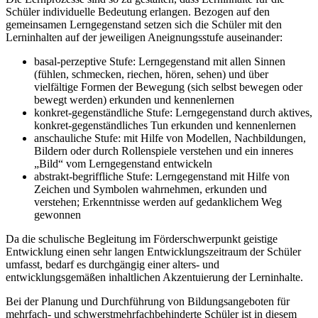
Schüler individuelle Bedeutung erlangen. Bezogen auf den
gemeinsamen Lerngegenstand setzen sich die Schüler mit den
Lerninhalten auf der jeweiligen Aneignungsstufe auseinander:
basal-perzeptive Stufe: Lerngegenstand mit allen Sinnen
(fühlen, schmecken, riechen, hören, sehen) und über
vielfältige Formen der Bewegung (sich selbst bewegen oder
bewegt werden) erkunden und kennenlernen
konkret-gegenständliche Stufe: Lerngegenstand durch aktives,
konkret-gegenständliches Tun erkunden und kennenlernen
anschauliche Stufe: mit Hilfe von Modellen, Nachbildungen,
Bildern oder durch Rollenspiele verstehen und ein inneres
„Bild“ vom Lerngegenstand entwickeln
abstrakt-begriffliche Stufe: Lerngegenstand mit Hilfe von
Zeichen und Symbolen wahrnehmen, erkunden und
verstehen; Erkenntnisse werden auf gedanklichem Weg
gewonnen
Da die schulische Begleitung im Förderschwerpunkt geistige
Entwicklung einen sehr langen Entwicklungszeitraum der Schüler
umfasst, bedarf es durchgängig einer alters- und
entwicklungsgemäßen inhaltlichen Akzentuierung der Lerninhalte.
Bei der Planung und Durchführung von Bildungsangeboten für
mehrfach- und schwerstmehrfachbehinderte Schüler ist in diesem