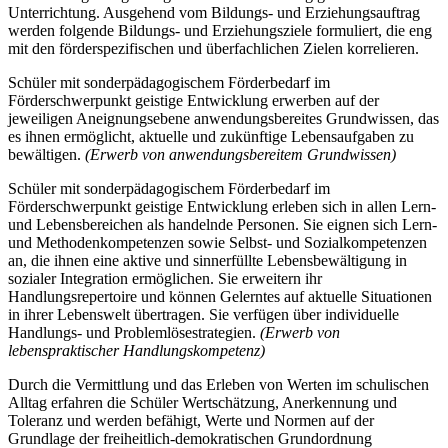
Unterrichtung. Ausgehend vom Bildungs- und Erziehungsauftrag
werden folgende Bildungs- und Erziehungsziele formuliert, die eng
mit den förderspezifischen und überfachlichen Zielen korrelieren.
Schüler mit sonderpädagogischem Förderbedarf im
Förderschwerpunkt geistige Entwicklung erwerben auf der
jeweiligen Aneignungsebene anwendungsbereites Grundwissen, das
es ihnen ermöglicht, aktuelle und zukünftige Lebensaufgaben zu
bewältigen.
(Erwerb von anwendungsbereitem Grundwissen)
Schüler mit sonderpädagogischem Förderbedarf im
Förderschwerpunkt geistige Entwicklung erleben sich in allen Lern-
und Lebensbereichen als handelnde Personen. Sie eignen sich Lern-
und Methodenkompetenzen sowie Selbst- und Sozialkompetenzen
an, die ihnen eine aktive und sinnerfüllte Lebensbewältigung in
sozialer Integration ermöglichen. Sie erweitern ihr
Handlungsrepertoire und können Gelerntes auf aktuelle Situationen
in ihrer Lebenswelt übertragen. Sie verfügen über individuelle
Handlungs- und Problemlösestrategien.
(Erwerb von
lebenspraktischer Handlungskompetenz)
Durch die Vermittlung und das Erleben von Werten im schulischen
Alltag erfahren die Schüler Wertschätzung, Anerkennung und
Toleranz und werden befähigt, Werte und Normen auf der
Grundlage der freiheitlich-demokratischen Grundordnung