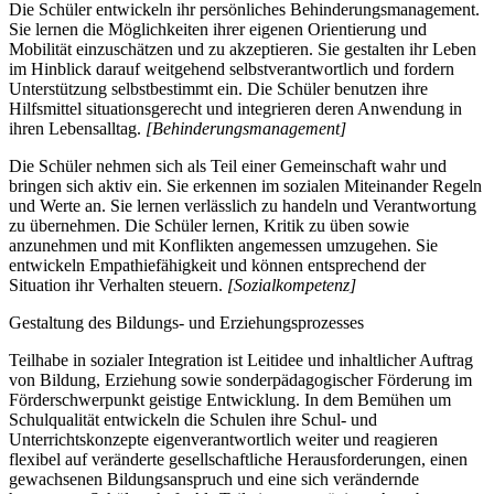
Die Schüler entwickeln ihr persönliches Behinderungsmanagement.
Sie lernen die Möglichkeiten ihrer eigenen Orientierung und
Mobilität einzuschätzen und zu akzeptieren. Sie gestalten ihr Leben
im Hinblick darauf weitgehend selbstverantwortlich und fordern
Unterstützung selbstbestimmt ein. Die Schüler benutzen ihre
Hilfsmittel situationsgerecht und integrieren deren Anwendung in
ihren Lebensalltag.
[Behinderungsmanagement]
Die Schüler nehmen sich als Teil einer Gemeinschaft wahr und
bringen sich aktiv ein. Sie erkennen im sozialen Miteinander Regeln
und Werte an. Sie lernen verlässlich zu handeln und Verantwortung
zu übernehmen. Die Schüler lernen, Kritik zu üben sowie
anzunehmen und mit Konflikten angemessen umzugehen. Sie
entwickeln Empathiefähigkeit und können entsprechend der
Situation ihr Verhalten steuern.
[Sozialkompetenz]
Gestaltung des Bildungs- und Erziehungsprozesses
Teilhabe in sozialer Integration ist Leitidee und inhaltlicher Auftrag
von Bildung, Erziehung sowie sonderpädagogischer Förderung im
Förderschwerpunkt geistige Entwicklung. In dem Bemühen um
Schulqualität entwickeln die Schulen ihre Schul- und
Unterrichtskonzepte eigenverantwortlich weiter und reagieren
flexibel auf veränderte gesellschaftliche Herausforderungen, einen
gewachsenen Bildungsanspruch und eine sich verändernde