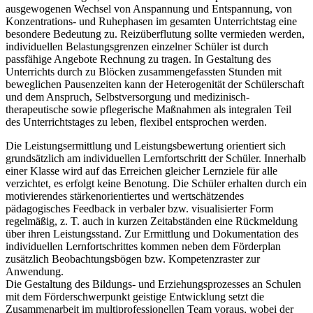
ausgewogenen Wechsel von Anspannung und Entspannung, von
Konzentrations- und Ruhephasen im gesamten Unterrichtstag eine
besondere Bedeutung zu. Reizüberflutung sollte vermieden werden,
individuellen Belastungsgrenzen einzelner Schüler ist durch
passfähige Angebote Rechnung zu tragen. In Gestaltung des
Unterrichts durch zu Blöcken zusammengefassten Stunden mit
beweglichen Pausenzeiten kann der Heterogenität der Schülerschaft
und dem Anspruch, Selbstversorgung und medizinisch-
therapeutische sowie pflegerische Maßnahmen als integralen Teil
des Unterrichtstages zu leben, flexibel entsprochen werden.
Die Leistungsermittlung und Leistungsbewertung orientiert sich
grundsätzlich am individuellen Lernfortschritt der Schüler. Innerhalb
einer Klasse wird auf das Erreichen gleicher Lernziele für alle
verzichtet, es erfolgt keine Benotung. Die Schüler erhalten durch ein
motivierendes stärkenorientiertes und wertschätzendes
pädagogisches Feedback in verbaler bzw. visualisierter Form
regelmäßig, z. T. auch in kurzen Zeitabständen eine Rückmeldung
über ihren Leistungsstand. Zur Ermittlung und Dokumentation des
individuellen Lernfortschrittes kommen neben dem Förderplan
zusätzlich Beobachtungsbögen bzw. Kompetenzraster zur
Anwendung.
Die Gestaltung des Bildungs- und Erziehungsprozesses an Schulen
mit dem Förderschwerpunkt geistige Entwicklung setzt die
Zusammenarbeit im multiprofessionellen Team voraus, wobei der