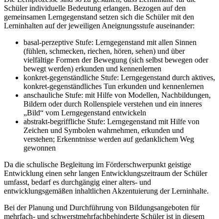
Schüler individuelle Bedeutung erlangen. Bezogen auf den
gemeinsamen Lerngegenstand setzen sich die Schüler mit den
Lerninhalten auf der jeweiligen Aneignungsstufe auseinander:
basal-perzeptive Stufe: Lerngegenstand mit allen Sinnen
(fühlen, schmecken, riechen, hören, sehen) und über
vielfältige Formen der Bewegung (sich selbst bewegen oder
bewegt werden) erkunden und kennenlernen
konkret-gegenständliche Stufe: Lerngegenstand durch aktives,
konkret-gegenständliches Tun erkunden und kennenlernen
anschauliche Stufe: mit Hilfe von Modellen, Nachbildungen,
Bildern oder durch Rollenspiele verstehen und ein inneres
„Bild“ vom Lerngegenstand entwickeln
abstrakt-begriffliche Stufe: Lerngegenstand mit Hilfe von
Zeichen und Symbolen wahrnehmen, erkunden und
verstehen; Erkenntnisse werden auf gedanklichem Weg
gewonnen
Da die schulische Begleitung im Förderschwerpunkt geistige
Entwicklung einen sehr langen Entwicklungszeitraum der Schüler
umfasst, bedarf es durchgängig einer alters- und
entwicklungsgemäßen inhaltlichen Akzentuierung der Lerninhalte.
Bei der Planung und Durchführung von Bildungsangeboten für
mehrfach- und schwerstmehrfachbehinderte Schüler ist in diesem