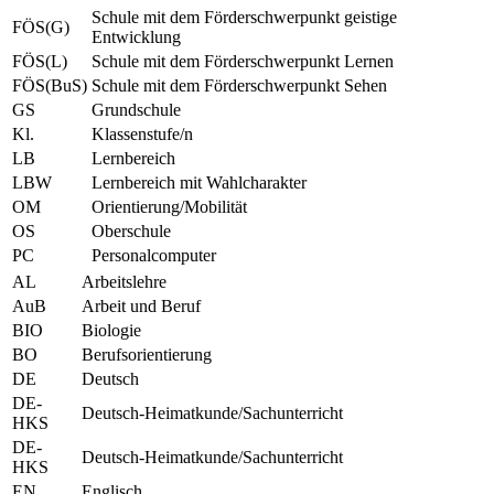
Schule mit dem Förderschwerpunkt geistige
FÖS(G)
Entwicklung
FÖS(L)
Schule mit dem Förderschwerpunkt Lernen
FÖS(BuS)
Schule mit dem Förderschwerpunkt Sehen
GS
Grundschule
Kl.
Klassenstufe/n
LB
Lernbereich
LBW
Lernbereich mit Wahlcharakter
OM
Orientierung/Mobilität
OS
Oberschule
PC
Personalcomputer
AL
Arbeitslehre
AuB
Arbeit und Beruf
BIO
Biologie
BO
Berufsorientierung
DE
Deutsch
DE-
Deutsch-Heimatkunde/Sachunterricht
HKS
DE-
Deutsch-Heimatkunde/Sachunterricht
HKS
EN
Englisch