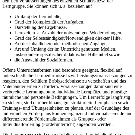
den Lernvoraussetzungen des einzelnen Schülers bzw. der
Lerngruppe. Sie können sich u. a. beziehen auf
Umfang der Lerninhalte,
Grad der Komplexität der Aufgaben,
Darstellung der Ergebnisse,
Lernzeit, u. a. Anzahl der notwendigen Wiederholungen,
Grad der Selbstständigkeit/Notwendigkeit direkter Hilfe,
Art der inhaltlichen oder methodischen Zugänge,
Art und Umfang der im Unterricht genutzten Medien,
insbesondere spezifischer didaktischer Hilfsmittel sowie
die Auswahl der Sozialformen.
Offene Unterrichtsformen sind besonders geeignet, flexibel auf
unterschiedliche Lernbedürfnisse bzw. Leistungsvoraussetzungen zu
reagieren, den Schülern Erfolgserlebnisse zu verschaffen und das
Miteinanderlernen zu fördern. Voraussetzungen dafür sind eine
vorbereitete Lernumgebung, individuelle Lernplätze und günstige
räumliche und personelle Bedingungen. Um Lernerfolge langfristig
zu sichern, sind darüber hinaus, gut strukturierte Lernphasen sowie
Trainings- und Übungseinheiten zu planen. Auf der Grundlage des
individuellen Förderplans können ergänzend individualisierende und
differenzierende Fördermaßnahmen als Gruppen- oder
Individualförderung (Förderunterricht) angeboten werden.
Die Lernprozesse sind so zu gestalten, dass Lerninhalte für die