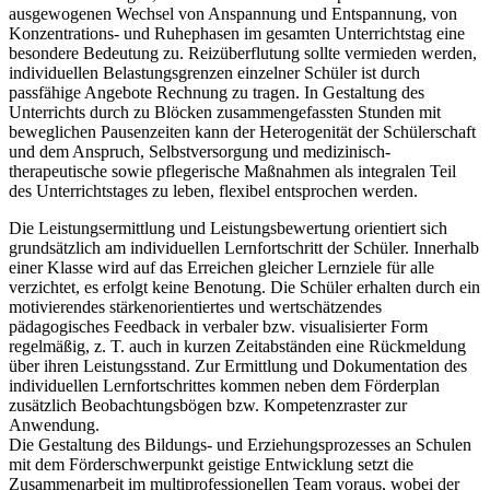
ausgewogenen Wechsel von Anspannung und Entspannung, von
Konzentrations- und Ruhephasen im gesamten Unterrichtstag eine
besondere Bedeutung zu. Reizüberflutung sollte vermieden werden,
individuellen Belastungsgrenzen einzelner Schüler ist durch
passfähige Angebote Rechnung zu tragen. In Gestaltung des
Unterrichts durch zu Blöcken zusammengefassten Stunden mit
beweglichen Pausenzeiten kann der Heterogenität der Schülerschaft
und dem Anspruch, Selbstversorgung und medizinisch-
therapeutische sowie pflegerische Maßnahmen als integralen Teil
des Unterrichtstages zu leben, flexibel entsprochen werden.
Die Leistungsermittlung und Leistungsbewertung orientiert sich
grundsätzlich am individuellen Lernfortschritt der Schüler. Innerhalb
einer Klasse wird auf das Erreichen gleicher Lernziele für alle
verzichtet, es erfolgt keine Benotung. Die Schüler erhalten durch ein
motivierendes stärkenorientiertes und wertschätzendes
pädagogisches Feedback in verbaler bzw. visualisierter Form
regelmäßig, z. T. auch in kurzen Zeitabständen eine Rückmeldung
über ihren Leistungsstand. Zur Ermittlung und Dokumentation des
individuellen Lernfortschrittes kommen neben dem Förderplan
zusätzlich Beobachtungsbögen bzw. Kompetenzraster zur
Anwendung.
Die Gestaltung des Bildungs- und Erziehungsprozesses an Schulen
mit dem Förderschwerpunkt geistige Entwicklung setzt die
Zusammenarbeit im multiprofessionellen Team voraus, wobei der