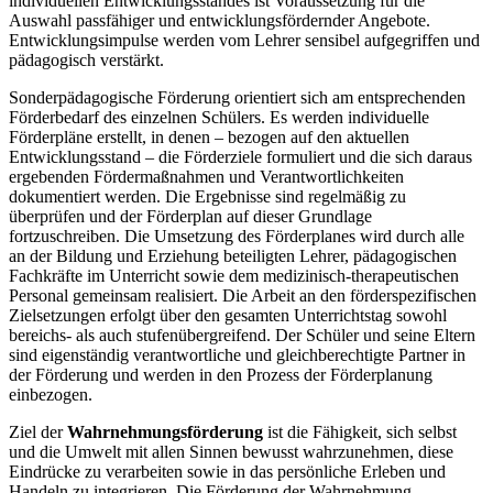
individuellen Entwicklungsstandes ist Voraussetzung für die
Auswahl passfähiger und entwicklungsfördernder Angebote.
Entwicklungsimpulse werden vom Lehrer sensibel aufgegriffen und
pädagogisch verstärkt.
Sonderpädagogische Förderung orientiert sich am entsprechenden
Förderbedarf des einzelnen Schülers. Es werden individuelle
Förderpläne erstellt, in denen – bezogen auf den aktuellen
Entwicklungsstand – die Förderziele formuliert und die sich daraus
ergebenden Fördermaßnahmen und Verantwortlichkeiten
dokumentiert werden. Die Ergebnisse sind regelmäßig zu
überprüfen und der Förderplan auf dieser Grundlage
fortzuschreiben. Die Umsetzung des Förderplanes wird durch alle
an der Bildung und Erziehung beteiligten Lehrer, pädagogischen
Fachkräfte im Unterricht sowie dem medizinisch-therapeutischen
Personal gemeinsam realisiert. Die Arbeit an den förderspezifischen
Zielsetzungen erfolgt über den gesamten Unterrichtstag sowohl
bereichs- als auch stufenübergreifend. Der Schüler und seine Eltern
sind eigenständig verantwortliche und gleichberechtigte Partner in
der Förderung und werden in den Prozess der Förderplanung
einbezogen.
Ziel der
Wahrnehmungsförderung
ist die Fähigkeit, sich selbst
und die Umwelt mit allen Sinnen bewusst wahrzunehmen, diese
Eindrücke zu verarbeiten sowie in das persönliche Erleben und
Handeln zu integrieren. Die Förderung der Wahrnehmung