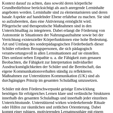
Kontext darauf zu achten, dass sowohl deren körperliche
Grundbedürfnisse berücksichtigt als auch anregende Lerninhalte
angeboten werden. Lerninhalte sind zu elementarisieren und deren
basale Aspekte auf handelnder Ebene erfahrbar zu machen. Sie sind
so aufzubereiten, dass eine Aktivierung ermöglicht wird.
Pflegerische und therapeutische Maßnahmen sind in den
Unterrichtsalltag zu integrieren. Dabei erlangt die Förderung von
Autonomie in Situationen der Nahrungsaufnahme sowie bei der
Verrichtung existenzieller Körperfunktionen eine hohe Bedeutung.
Art und Umfang des sonderpädagogischen Förderbedarfs dieser
Schüler erfordern Bezugspersonen, die sich pädagogisch
verantwortungsvoll in allen Lernsituationen auf sie einstellen.
Dies umfasst neben Empathie u. a. die Fähigkeit zum genauen
Beobachten, die Fähigkeit zur Interpretation individueller
Ausdrucksmöglichkeiten der Schüler und die Bereitschaft, das
eigene Kommunikationsverhalten ständig zu reflektieren.
Maßnahmen zur Unterstützten Kommunikation (UK) sind als
durchgängiges Prinzip im gesamten Schulalltag umzusetzen.
Schüler mit dem Förderschwerpunkt geistige Entwicklung
benötigen für erfolgreiches Lernen klare und verlässliche Strukturen
innerhalb des gesamten Schulalltags und innerhalb jeder einzelnen
Unterrichtsstunde. Unterstützend wirken wiederkehrende Rituale
oder Hilfen zur räumlichen und zeitlichen Orientierung. Dabei
kommt einer ruhigen, motivierenden Lernatmosphäre mit einem