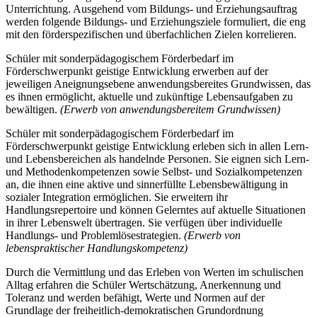
Unterrichtung. Ausgehend vom Bildungs- und Erziehungsauftrag
werden folgende Bildungs- und Erziehungsziele formuliert, die eng
mit den förderspezifischen und überfachlichen Zielen korrelieren.
Schüler mit sonderpädagogischem Förderbedarf im
Förderschwerpunkt geistige Entwicklung erwerben auf der
jeweiligen Aneignungsebene anwendungsbereites Grundwissen, das
es ihnen ermöglicht, aktuelle und zukünftige Lebensaufgaben zu
bewältigen.
(Erwerb von anwendungsbereitem Grundwissen)
Schüler mit sonderpädagogischem Förderbedarf im
Förderschwerpunkt geistige Entwicklung erleben sich in allen Lern-
und Lebensbereichen als handelnde Personen. Sie eignen sich Lern-
und Methodenkompetenzen sowie Selbst- und Sozialkompetenzen
an, die ihnen eine aktive und sinnerfüllte Lebensbewältigung in
sozialer Integration ermöglichen. Sie erweitern ihr
Handlungsrepertoire und können Gelerntes auf aktuelle Situationen
in ihrer Lebenswelt übertragen. Sie verfügen über individuelle
Handlungs- und Problemlösestrategien.
(Erwerb von
lebenspraktischer Handlungskompetenz)
Durch die Vermittlung und das Erleben von Werten im schulischen
Alltag erfahren die Schüler Wertschätzung, Anerkennung und
Toleranz und werden befähigt, Werte und Normen auf der
Grundlage der freiheitlich-demokratischen Grundordnung