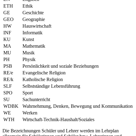
ETH
Ethik
GE
Geschichte
GEO
Geographie
HW
Hauswirtschaft
INF
Informatik
KU
Kunst
MA
Mathematik
MU
Musik
PH
Physik
PSB
Persönlichkeit und soziale Beziehungen
RE/e
Evangelische Religion
RE/k
Katholische Religion
SLF
Selbstständige Lebensführung
SPO
Sport
SU
Sachunterricht
WDBK
Wahrnehmung, Denken, Bewegung und Kommunikation
WE
Werken
WTH
Wirtschaft-Technik-Haushalt/Soziales
Die Bezeichnungen Schüler und Lehrer werden im Lehrplan