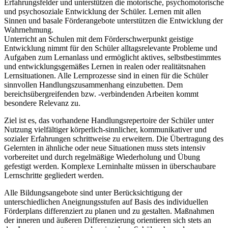
Erfahrungsfelder und unterstützen die motorische, psychomotorische
und psychosoziale Entwicklung der Schüler. Lernen mit allen
Sinnen und basale Förderangebote unterstützen die Entwicklung der
Wahrnehmung.
Unterricht an Schulen mit dem Förderschwerpunkt geistige
Entwicklung nimmt für den Schüler alltagsrelevante Probleme und
Aufgaben zum Lernanlass und ermöglicht aktives, selbstbestimmtes
und entwicklungsgemäßes Lernen in realen oder realitätsnahen
Lernsituationen. Alle Lernprozesse sind in einen für die Schüler
sinnvollen Handlungszusammenhang einzubetten. Dem
bereichsübergreifenden bzw. -verbindenden Arbeiten kommt
besondere Relevanz zu.
Ziel ist es, das vorhandene Handlungsrepertoire der Schüler unter
Nutzung vielfältiger körperlich-sinnlicher, kommunikativer und
sozialer Erfahrungen schrittweise zu erweitern. Die Übertragung des
Gelernten in ähnliche oder neue Situationen muss stets intensiv
vorbereitet und durch regelmäßige Wiederholung und Übung
gefestigt werden. Komplexe Lerninhalte müssen in überschaubare
Lernschritte gegliedert werden.
Alle Bildungsangebote sind unter Berücksichtigung der
unterschiedlichen Aneignungsstufen auf Basis des individuellen
Förderplans differenziert zu planen und zu gestalten. Maßnahmen
der inneren und äußeren Differenzierung orientieren sich stets an