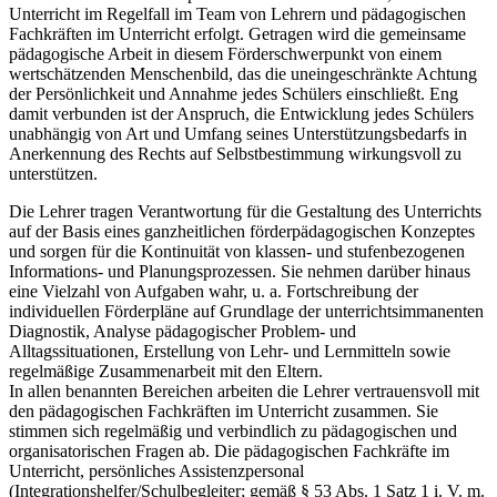
Unterricht im Regelfall im Team von Lehrern und pädagogischen
Fachkräften im Unterricht erfolgt. Getragen wird die gemeinsame
pädagogische Arbeit in diesem Förderschwerpunkt von einem
wertschätzenden Menschenbild, das die uneingeschränkte Achtung
der Persönlichkeit und Annahme jedes Schülers einschließt. Eng
damit verbunden ist der Anspruch, die Entwicklung jedes Schülers
unabhängig von Art und Umfang seines Unterstützungsbedarfs in
Anerkennung des Rechts auf Selbstbestimmung wirkungsvoll zu
unterstützen.
Die Lehrer tragen Verantwortung für die Gestaltung des Unterrichts
auf der Basis eines ganzheitlichen förderpädagogischen Konzeptes
und sorgen für die Kontinuität von klassen- und stufenbezogenen
Informations- und Planungsprozessen. Sie nehmen darüber hinaus
eine Vielzahl von Aufgaben wahr, u. a. Fortschreibung der
individuellen Förderpläne auf Grundlage der unterrichtsimmanenten
Diagnostik, Analyse pädagogischer Problem- und
Alltagssituationen, Erstellung von Lehr- und Lernmitteln sowie
regelmäßige Zusammenarbeit mit den Eltern.
In allen benannten Bereichen arbeiten die Lehrer vertrauensvoll mit
den pädagogischen Fachkräften im Unterricht zusammen. Sie
stimmen sich regelmäßig und verbindlich zu pädagogischen und
organisatorischen Fragen ab. Die pädagogischen Fachkräfte im
Unterricht, persönliches Assistenzpersonal
(Integrationshelfer/Schulbegleiter; gemäß § 53 Abs. 1 Satz 1 i. V. m.