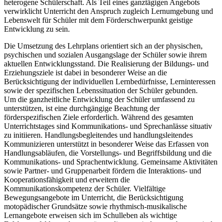
heterogene Schülerschaft. Als Teil eines ganztägigen Angebots
verwirklicht Unterricht den Anspruch zugleich Lernumgebung und
Lebenswelt für Schüler mit dem Förderschwerpunkt geistige
Entwicklung zu sein.
Die Umsetzung des Lehrplans orientiert sich an der physischen,
psychischen und sozialen Ausgangslage der Schüler sowie ihrem
aktuellen Entwicklungsstand. Die Realisierung der Bildungs- und
Erziehungsziele ist dabei in besonderer Weise an die
Berücksichtigung der individuellen Lernbedürfnisse, Lerninteressen
sowie der spezifischen Lebenssituation der Schüler gebunden.
Um die ganzheitliche Entwicklung der Schüler umfassend zu
unterstützen, ist eine durchgängige Beachtung der
förderspezifischen Ziele erforderlich. Während des gesamten
Unterrichtstages sind Kommunikations- und Sprechanlässe situativ
zu initiieren. Handlungsbegleitendes und handlungsleitendes
Kommunizieren unterstützt in besonderer Weise das Erfassen von
Handlungsabläufen, die Vorstellungs- und Begriffsbildung und die
Kommunikations- und Sprachentwicklung. Gemeinsame Aktivitäten
sowie Partner- und Gruppenarbeit fördern die Interaktions- und
Kooperationsfähigkeit und erweitern die
Kommunikationskompetenz der Schüler. Vielfältige
Bewegungsangebote im Unterricht, die Berücksichtigung
motopädischer Grundsätze sowie rhythmisch-musikalische
Lernangebote erweisen sich im Schulleben als wichtige