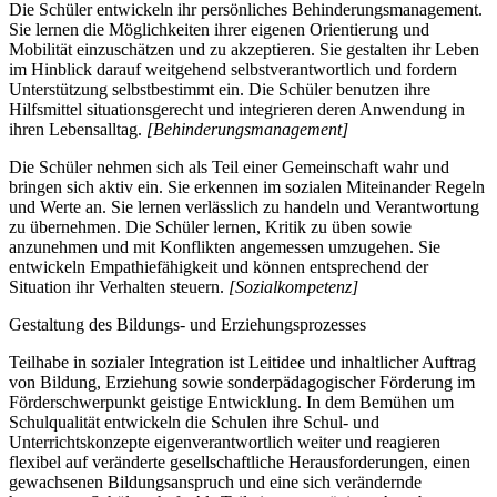
Die Schüler entwickeln ihr persönliches Behinderungsmanagement.
Sie lernen die Möglichkeiten ihrer eigenen Orientierung und
Mobilität einzuschätzen und zu akzeptieren. Sie gestalten ihr Leben
im Hinblick darauf weitgehend selbstverantwortlich und fordern
Unterstützung selbstbestimmt ein. Die Schüler benutzen ihre
Hilfsmittel situationsgerecht und integrieren deren Anwendung in
ihren Lebensalltag.
[Behinderungsmanagement]
Die Schüler nehmen sich als Teil einer Gemeinschaft wahr und
bringen sich aktiv ein. Sie erkennen im sozialen Miteinander Regeln
und Werte an. Sie lernen verlässlich zu handeln und Verantwortung
zu übernehmen. Die Schüler lernen, Kritik zu üben sowie
anzunehmen und mit Konflikten angemessen umzugehen. Sie
entwickeln Empathiefähigkeit und können entsprechend der
Situation ihr Verhalten steuern.
[Sozialkompetenz]
Gestaltung des Bildungs- und Erziehungsprozesses
Teilhabe in sozialer Integration ist Leitidee und inhaltlicher Auftrag
von Bildung, Erziehung sowie sonderpädagogischer Förderung im
Förderschwerpunkt geistige Entwicklung. In dem Bemühen um
Schulqualität entwickeln die Schulen ihre Schul- und
Unterrichtskonzepte eigenverantwortlich weiter und reagieren
flexibel auf veränderte gesellschaftliche Herausforderungen, einen
gewachsenen Bildungsanspruch und eine sich verändernde