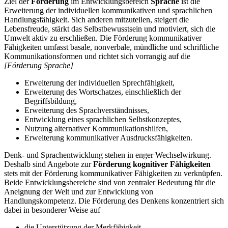
Ziel der
Förderung
im Entwicklungsbereich
Sprache
ist die
Erweiterung der individuellen kommunikativen und sprachlichen
Handlungsfähigkeit. Sich anderen mitzuteilen, steigert die
Lebensfreude, stärkt das Selbstbewusstsein und motiviert, sich die
Umwelt aktiv zu erschließen. Die Förderung kommunikativer
Fähigkeiten umfasst basale, nonverbale, mündliche und schriftliche
Kommunikationsformen und richtet sich vorrangig auf die
[Förderung Sprache]
Erweiterung der individuellen Sprechfähigkeit,
Erweiterung des Wortschatzes, einschließlich der
Begriffsbildung,
Erweiterung des Sprachverständnisses,
Entwicklung eines sprachlichen Selbstkonzeptes,
Nutzung alternativer Kommunikationshilfen,
Erweiterung kommunikativer Ausdrucksfähigkeiten.
Denk- und Sprachentwicklung stehen in enger Wechselwirkung.
Deshalb sind Angebote zur
Förderung kognitiver Fähigkeiten
stets mit der Förderung kommunikativer Fähigkeiten zu verknüpfen.
Beide Entwicklungsbereiche sind von zentraler Bedeutung für die
Aneignung der Welt und zur Entwicklung von
Handlungskompetenz. Die Förderung des Denkens konzentriert sich
dabei in besonderer Weise auf
die Unterstützung der Merkfähigkeit,