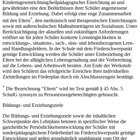
Kindertageseinrichtung/heilpädagogischer Einrichtung an und
gewährleistet eine den Bedürfnissen ihrer Schüler angemessene
Bildung und Erziehung. Dabei erfolgt eine enge Zusammenarbeit
*
mit den Eltern
, den medizinisch und therapeutischen Einrichtungen
sowie mit außerschulischen Maßnahmeträgern im Sozialraum. Unter
Berücksichtigung der aktuellen und zukünftigen Anforderungen
eröffnet sie für jeden Schüler konkrete Lernmöglichkeiten in
entwicklungs-, situations-, sach-, sinn- und lebensbezogenen Lern-
und Handlungsfeldern. In der Schule mit dem Förderschwerpunkt
geistige Entwicklung werden die Schüler unter Einbeziehung der
Eltern bei der alltäglichen Lebensgestaltung und der Vorbereitung
auf die Lebens- und Arbeitswelt beraten. Am Ende der Werkstufe
wird den Schülern das erfolgreiche Erreichen ihrer individuellen
Zielstellungen im Förderplan durch ein Abschlusszeugnis bestätigt.
*
Die Bezeichnung "Eltern" wird im Text gemäß § 45 Abs. 5
SchulG synonym zu Personensorgeberechtigten gebraucht.
Bildungs- und Erziehungsziele
Die Bildungs- und Erziehungsziele sowie die inhaltlichen
Schwerpunkte des Lehrplans betonen in spezifischer Weise die
ganzheitliche Persönlichkeitsentwicklung der Schüler mit
sonderpädagogischem Förderbedarf im Förderschwerpunkt geistige
Entwicklung und gelten grundsätzlich unabhängig vom Ort der