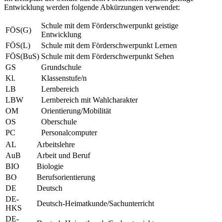
Entwicklung werden folgende Abkürzungen verwendet:
Schule mit dem Förderschwerpunkt geistige
FÖS(G)
Entwicklung
FÖS(L)
Schule mit dem Förderschwerpunkt Lernen
FÖS(BuS)
Schule mit dem Förderschwerpunkt Sehen
GS
Grundschule
Kl.
Klassenstufe/n
LB
Lernbereich
LBW
Lernbereich mit Wahlcharakter
OM
Orientierung/Mobilität
OS
Oberschule
PC
Personalcomputer
AL
Arbeitslehre
AuB
Arbeit und Beruf
BIO
Biologie
BO
Berufsorientierung
DE
Deutsch
DE-
Deutsch-Heimatkunde/Sachunterricht
HKS
DE-