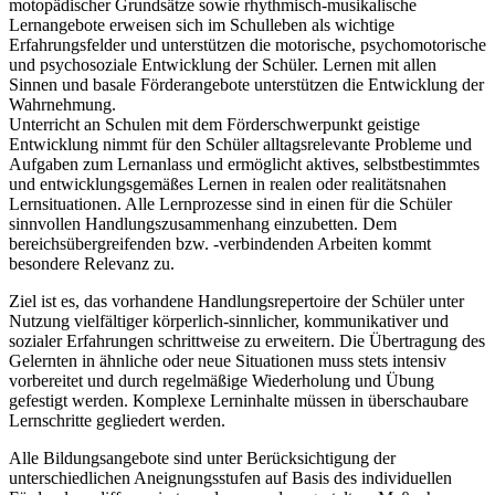
motopädischer Grundsätze sowie rhythmisch-musikalische
Lernangebote erweisen sich im Schulleben als wichtige
Erfahrungsfelder und unterstützen die motorische, psychomotorische
und psychosoziale Entwicklung der Schüler. Lernen mit allen
Sinnen und basale Förderangebote unterstützen die Entwicklung der
Wahrnehmung.
Unterricht an Schulen mit dem Förderschwerpunkt geistige
Entwicklung nimmt für den Schüler alltagsrelevante Probleme und
Aufgaben zum Lernanlass und ermöglicht aktives, selbstbestimmtes
und entwicklungsgemäßes Lernen in realen oder realitätsnahen
Lernsituationen. Alle Lernprozesse sind in einen für die Schüler
sinnvollen Handlungszusammenhang einzubetten. Dem
bereichsübergreifenden bzw. -verbindenden Arbeiten kommt
besondere Relevanz zu.
Ziel ist es, das vorhandene Handlungsrepertoire der Schüler unter
Nutzung vielfältiger körperlich-sinnlicher, kommunikativer und
sozialer Erfahrungen schrittweise zu erweitern. Die Übertragung des
Gelernten in ähnliche oder neue Situationen muss stets intensiv
vorbereitet und durch regelmäßige Wiederholung und Übung
gefestigt werden. Komplexe Lerninhalte müssen in überschaubare
Lernschritte gegliedert werden.
Alle Bildungsangebote sind unter Berücksichtigung der
unterschiedlichen Aneignungsstufen auf Basis des individuellen