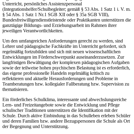
Unterricht, persönliches Assistenzpersonal
(Integrationshelfer/Schulbegleiter; gemäß § 53 Abs. 1 Satz 1 i. V. m.
§ 54 Abs. 1 Satz 1 Nr.1 SGB XII oder § 35a SGB VIII),
Bundesfreiwilligendienstleistende oder Praktikanten unterstützen die
ganztägige Bildungs- und Erziehungsarbeit im Rahmen ihrer
jeweiligen Verantwortlichkeiten.
Um den umfangreichen Anforderungen gerecht zu werden, sind
Lehrer und pädagogische Fachkräfte im Unterricht gefordert, sich
regelmäßig fortzubilden und sich mit neuen wissenschaftlichen
Entwicklungen im Förderschwerpunkt auseinanderzusetzen. Zur
langfristigen Bewältigung der komplexen pädagogischen Aufgaben
sowie der teilweise hohen psychischen Belastung ist es erforderlich,
das eigene professionelle Handeln regelmäßig kritisch zu
reflektieren und aktuelle Herausforderungen und Probleme in
Teamberatungen bzw. kollegialer Fallberatung bzw. Supervision zu
thematisieren.
Ein förderliches Schulklima, interessante und abwechslungsreiche
Lern- und Freizeitangebote sowie die Entwicklung und Pflege
schulischer Traditionen unterstützen die Identifikation mit der
Schule. Durch aktive Einbindung in das Schulleben erleben Schüler
und deren Familien bzw. andere Bezugspersonen die Schule als Ort
der Begegnung und Unterstützung.