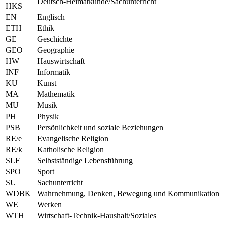
Deutsch-Heimatkunde/Sachunterricht
HKS
EN
Englisch
ETH
Ethik
GE
Geschichte
GEO
Geographie
HW
Hauswirtschaft
INF
Informatik
KU
Kunst
MA
Mathematik
MU
Musik
PH
Physik
PSB
Persönlichkeit und soziale Beziehungen
RE/e
Evangelische Religion
RE/k
Katholische Religion
SLF
Selbstständige Lebensführung
SPO
Sport
SU
Sachunterricht
WDBK
Wahrnehmung, Denken, Bewegung und Kommunikation
WE
Werken
WTH
Wirtschaft-Technik-Haushalt/Soziales