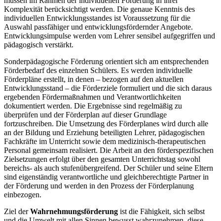
müssen im Rahmen der individuellen Förderung in ihrer
Komplexität berücksichtigt werden. Die genaue Kenntnis des
individuellen Entwicklungsstandes ist Voraussetzung für die
Auswahl passfähiger und entwicklungsfördernder Angebote.
Entwicklungsimpulse werden vom Lehrer sensibel aufgegriffen und
pädagogisch verstärkt.
Sonderpädagogische Förderung orientiert sich am entsprechenden
Förderbedarf des einzelnen Schülers. Es werden individuelle
Förderpläne erstellt, in denen – bezogen auf den aktuellen
Entwicklungsstand – die Förderziele formuliert und die sich daraus
ergebenden Fördermaßnahmen und Verantwortlichkeiten
dokumentiert werden. Die Ergebnisse sind regelmäßig zu
überprüfen und der Förderplan auf dieser Grundlage
fortzuschreiben. Die Umsetzung des Förderplanes wird durch alle
an der Bildung und Erziehung beteiligten Lehrer, pädagogischen
Fachkräfte im Unterricht sowie dem medizinisch-therapeutischen
Personal gemeinsam realisiert. Die Arbeit an den förderspezifischen
Zielsetzungen erfolgt über den gesamten Unterrichtstag sowohl
bereichs- als auch stufenübergreifend. Der Schüler und seine Eltern
sind eigenständig verantwortliche und gleichberechtigte Partner in
der Förderung und werden in den Prozess der Förderplanung
einbezogen.
Ziel der
Wahrnehmungsförderung
ist die Fähigkeit, sich selbst
und die Umwelt mit allen Sinnen bewusst wahrzunehmen, diese