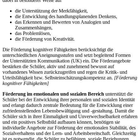
dabei in besonderer Weise auf
die Unterstützung der Merkfähigkeit,
die Entwicklung des handlungsplanenden Denkens,
das Erkennen und Bewerten von Analogien und
Zusammenhängen,
das Problemlösen,
die Förderung von Kreativität.
Die Förderung kognitiver Fähigkeiten berücksichtigt die
unterschiedlichen Aneignungsstufen und setzt begleitend Formen
der Unterstützten Kommunikation (UK) ein. Die Förderangebote
bestärken die Schüler, aktiv und zunehmend bewusst auf
vorhandenes Wissen zurückzugreifen und regen die Kritik- und
Urteilsfähigkeit bzw. Selbsteinschätzungskompetenz an.
[Förderung
kognitiver Fähigkeiten]
Förderung im emotionalen und sozialen Bereich
unterstützt die
Schüler bei der Entwicklung ihrer personalen und sozialen Identität
und erlangt dadurch zentrale Bedeutung für die Entwicklung einer
zufriedenstellenden Lebensbewältigung und -gestaltung. Damit die
Schüler sich in ihrer Einmaligkeit und Unverwechselbarkeit erfahren
und ein positives Selbstbild aufbauen können, benötigen sie
individuelle Angebote zur Förderung der emotionalen Stabilität, des
Sozialverhaltens und der Lern- und Arbeitsbereitschaft. Gleichzeitig
ist es notwendig, die Schüler zu befähigen, soziale Beziehungen