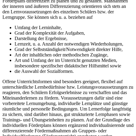
Förderplans differenziert zu planen und zu gestalten. Maßnahmen
der inneren und äußeren Differenzierung orientieren sich stets an
den Lernvoraussetzungen des einzelnen Schülers bzw. der
Lerngruppe. Sie können sich u. a. beziehen auf
Umfang der Lerninhalte,
Grad der Komplexität der Aufgaben,
Darstellung der Ergebnisse,
Lernzeit, u. a. Anzahl der notwendigen Wiederholungen,
Grad der Selbstständigkeit/Notwendigkeit direkter Hilfe,
Art der inhaltlichen oder methodischen Zugänge,
Art und Umfang der im Unterricht genutzten Medien,
insbesondere spezifischer didaktischer Hilfsmittel sowie
die Auswahl der Sozialformen.
Offene Unterrichtsformen sind besonders geeignet, flexibel auf
unterschiedliche Lernbedürfnisse bzw. Leistungsvoraussetzungen zu
reagieren, den Schülern Erfolgserlebnisse zu verschaffen und das
Miteinanderlernen zu fördern. Voraussetzungen dafür sind eine
vorbereitete Lernumgebung, individuelle Lernplätze und günstige
räumliche und personelle Bedingungen. Um Lernerfolge langfristig
zu sichern, sind darüber hinaus, gut strukturierte Lernphasen sowie
Trainings- und Übungseinheiten zu planen. Auf der Grundlage des
individuellen Förderplans können ergänzend individualisierende und
differenzierende Fördermaßnahmen als Gruppen- oder