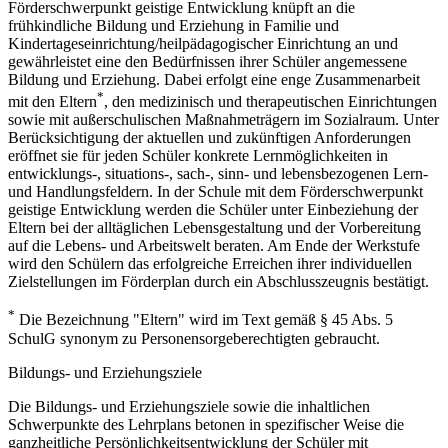
Förderschwerpunkt geistige Entwicklung knüpft an die
frühkindliche Bildung und Erziehung in Familie und
Kindertageseinrichtung/heilpädagogischer Einrichtung an und
gewährleistet eine den Bedürfnissen ihrer Schüler angemessene
Bildung und Erziehung. Dabei erfolgt eine enge Zusammenarbeit
*
mit den Eltern
, den medizinisch und therapeutischen Einrichtungen
sowie mit außerschulischen Maßnahmeträgern im Sozialraum. Unter
Berücksichtigung der aktuellen und zukünftigen Anforderungen
eröffnet sie für jeden Schüler konkrete Lernmöglichkeiten in
entwicklungs-, situations-, sach-, sinn- und lebensbezogenen Lern-
und Handlungsfeldern. In der Schule mit dem Förderschwerpunkt
geistige Entwicklung werden die Schüler unter Einbeziehung der
Eltern bei der alltäglichen Lebensgestaltung und der Vorbereitung
auf die Lebens- und Arbeitswelt beraten. Am Ende der Werkstufe
wird den Schülern das erfolgreiche Erreichen ihrer individuellen
Zielstellungen im Förderplan durch ein Abschlusszeugnis bestätigt.
*
Die Bezeichnung "Eltern" wird im Text gemäß § 45 Abs. 5
SchulG synonym zu Personensorgeberechtigten gebraucht.
Bildungs- und Erziehungsziele
Die Bildungs- und Erziehungsziele sowie die inhaltlichen
Schwerpunkte des Lehrplans betonen in spezifischer Weise die
ganzheitliche Persönlichkeitsentwicklung der Schüler mit