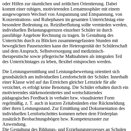
oder Hilfen zur räumlichen und zeitlichen Orientierung. Dabei
kommt einer ruhigen, motivierenden Lernatmosphäre mit einem
ausgewogenen Wechsel von Anspannung und Entspannung, von
Konzentrations- und Ruhephasen im gesamten Unterrichtstag eine
besondere Bedeutung zu. Reizüberflutung sollte vermieden werden,
individuellen Belastungsgrenzen einzelner Schüler ist durch
passfähige Angebote Rechnung zu tragen. In Gestaltung des
Unterrichts durch zu Blöcken zusammengefassten Stunden mit
beweglichen Pausenzeiten kann der Heterogenität der Schülerschaft
und dem Anspruch, Selbstversorgung und medizinisch-
therapeutische sowie pflegerische Maßnahmen als integralen Teil
des Unterrichtstages zu leben, flexibel entsprochen werden.
Die Leistungsermittlung und Leistungsbewertung orientiert sich
grundsätzlich am individuellen Lernfortschritt der Schüler. Innerhalb
einer Klasse wird auf das Erreichen gleicher Lernziele für alle
verzichtet, es erfolgt keine Benotung. Die Schüler erhalten durch ein
motivierendes stärkenorientiertes und wertschätzendes
pädagogisches Feedback in verbaler bzw. visualisierter Form
regelmäßig, z. T. auch in kurzen Zeitabständen eine Rückmeldung
über ihren Leistungsstand. Zur Ermittlung und Dokumentation des
individuellen Lernfortschrittes kommen neben dem Förderplan
zusätzlich Beobachtungsbögen bzw. Kompetenzraster zur
Anwendung.
Die Gestaltung des Bildungs- und Erziehungsprozesses an Schulen