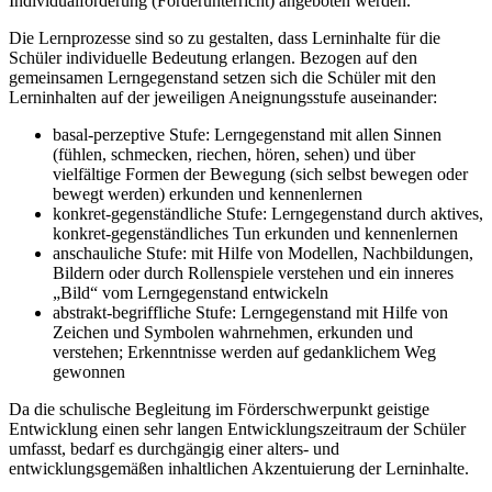
Individualförderung (Förderunterricht) angeboten werden.
Die Lernprozesse sind so zu gestalten, dass Lerninhalte für die
Schüler individuelle Bedeutung erlangen. Bezogen auf den
gemeinsamen Lerngegenstand setzen sich die Schüler mit den
Lerninhalten auf der jeweiligen Aneignungsstufe auseinander:
basal-perzeptive Stufe: Lerngegenstand mit allen Sinnen
(fühlen, schmecken, riechen, hören, sehen) und über
vielfältige Formen der Bewegung (sich selbst bewegen oder
bewegt werden) erkunden und kennenlernen
konkret-gegenständliche Stufe: Lerngegenstand durch aktives,
konkret-gegenständliches Tun erkunden und kennenlernen
anschauliche Stufe: mit Hilfe von Modellen, Nachbildungen,
Bildern oder durch Rollenspiele verstehen und ein inneres
„Bild“ vom Lerngegenstand entwickeln
abstrakt-begriffliche Stufe: Lerngegenstand mit Hilfe von
Zeichen und Symbolen wahrnehmen, erkunden und
verstehen; Erkenntnisse werden auf gedanklichem Weg
gewonnen
Da die schulische Begleitung im Förderschwerpunkt geistige
Entwicklung einen sehr langen Entwicklungszeitraum der Schüler
umfasst, bedarf es durchgängig einer alters- und
entwicklungsgemäßen inhaltlichen Akzentuierung der Lerninhalte.