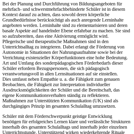
Bei der Planung und Durchführung von Bildungsangeboten für
mehrfach- und schwerstmehrfachbehinderte Schüler ist in diesem
Kontext darauf zu achten, dass sowohl deren körperliche
Grundbedürfnisse berücksichtigt als auch anregende Lerninhalte
angeboten werden. Lerninhalte sind zu elementarisieren und deren
basale Aspekte auf handelnder Ebene erfahrbar zu machen. Sie sind
so aufzubereiten, dass eine Aktivierung ermöglicht wird.
Pflegerische und therapeutische Maßnahmen sind in den
Unterrichtsalltag zu integrieren. Dabei erlangt die Förderung von
Autonomie in Situationen der Nahrungsaufnahme sowie bei der
Verrichtung existenzieller Körperfunktionen eine hohe Bedeutung.
Art und Umfang des sonderpädagogischen Förderbedarfs dieser
Schüler erfordern Bezugspersonen, die sich pädagogisch
verantwortungsvoll in allen Lernsituationen auf sie einstellen.
Dies umfasst neben Empathie u. a. die Fähigkeit zum genauen
Beobachten, die Fähigkeit zur Interpretation individueller
Ausdrucksmöglichkeiten der Schüler und die Bereitschaft, das
eigene Kommunikationsverhalten ständig zu reflektieren.
Maßnahmen zur Unterstützten Kommunikation (UK) sind als
durchgängiges Prinzip im gesamten Schulalltag umzusetzen.
Schüler mit dem Förderschwerpunkt geistige Entwicklung
benötigen für erfolgreiches Lernen klare und verlässliche Strukturen
innerhalb des gesamten Schulalltags und innerhalb jeder einzelnen
Unterrichtsstunde. Unterstützend wirken wiederkehrende Rituale