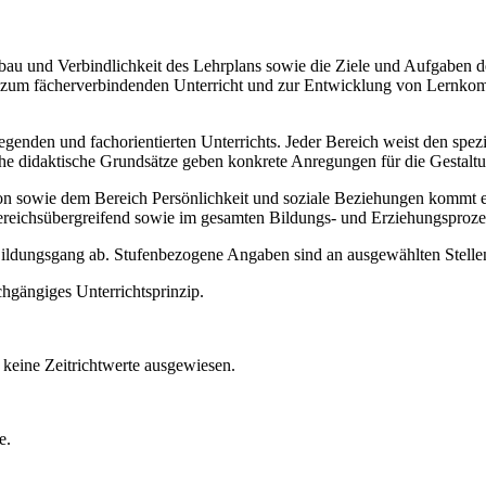
Aufbau und Verbindlichkeit des Lehrplans sowie die Ziele und Aufgaben
ise zum fächerverbindenden Unterricht und zur Entwicklung von Lernko
legenden und fachorientierten Unterrichts. Jeder Bereich weist den spe
sche didaktische Grundsätze geben konkrete Anregungen für die Gestalt
ie dem Bereich Persönlichkeit und soziale Beziehungen kommt ein b
ereichsübergreifend sowie im gesamten Bildungs- und Erziehungsproze
 Bildungsgang ab. Stufenbezogene Angaben sind an ausgewählten Stellen
chgängiges Unterrichtsprinzip.
keine Zeitrichtwerte ausgewiesen.
e.