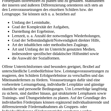
Förderplans differenziert zu planen und zu gestalten. Maßnahmen
der inneren und äußeren Differenzierung orientieren sich stets an
den Lernvoraussetzungen des einzelnen Schülers bzw. der
Lerngruppe. Sie können sich u. a. beziehen auf
Umfang der Lerninhalte,
Grad der Komplexität der Aufgaben,
Darstellung der Ergebnisse,
Lernzeit, u. a. Anzahl der notwendigen Wiederholungen,
Grad der Selbstständigkeit/Notwendigkeit direkter Hilfe,
Art der inhaltlichen oder methodischen Zugänge,
Art und Umfang der im Unterricht genutzten Medien,
insbesondere spezifischer didaktischer Hilfsmittel sowie
die Auswahl der Sozialformen.
Offene Unterrichtsformen sind besonders geeignet, flexibel auf
unterschiedliche Lernbedürfnisse bzw. Leistungsvoraussetzungen zu
reagieren, den Schülern Erfolgserlebnisse zu verschaffen und das
Miteinanderlernen zu fördern. Voraussetzungen dafür sind eine
vorbereitete Lernumgebung, individuelle Lernplätze und günstige
räumliche und personelle Bedingungen. Um Lernerfolge langfristig
zu sichern, sind darüber hinaus, gut strukturierte Lernphasen sowie
Trainings- und Übungseinheiten zu planen. Auf der Grundlage des
individuellen Förderplans können ergänzend individualisierende und
differenzierende Fördermaßnahmen als Gruppen- oder