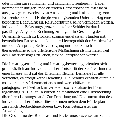
oder Hilfen zur räumlichen und zeitlichen Orientierung. Dabei
kommt einer ruhigen, motivierenden Lernatmosphäre mit einem
ausgewogenen Wechsel von Anspannung und Entspannung, von
Konzentrations- und Ruhephasen im gesamten Unterrichtstag eine
besondere Bedeutung zu. Reizüberflutung sollte vermieden werden,
individuellen Belastungsgrenzen einzelner Schüler ist durch
passfähige Angebote Rechnung zu tragen. In Gestaltung des
Unterrichts durch zu Blöcken zusammengefassten Stunden mit
beweglichen Pausenzeiten kann der Heterogenität der Schülerschaft
und dem Anspruch, Selbstversorgung und medizinisch-
therapeutische sowie pflegerische Maßnahmen als integralen Teil
des Unterrichtstages zu leben, flexibel entsprochen werden.
Die Leistungsermittlung und Leistungsbewertung orientiert sich
grundsätzlich am individuellen Lernfortschritt der Schüler. Innerhalb
einer Klasse wird auf das Erreichen gleicher Lernziele für alle
verzichtet, es erfolgt keine Benotung. Die Schüler erhalten durch ein
motivierendes stärkenorientiertes und wertschätzendes
pädagogisches Feedback in verbaler bzw. visualisierter Form
regelmäßig, z. T. auch in kurzen Zeitabständen eine Rückmeldung
über ihren Leistungsstand. Zur Ermittlung und Dokumentation des
individuellen Lernfortschrittes kommen neben dem Förderplan
zusätzlich Beobachtungsbögen bzw. Kompetenzraster zur
Anwendung.
Die Gestaltung des Bildungs- und Erziehungsprozesses an Schulen