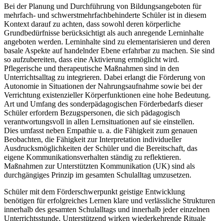
Bei der Planung und Durchführung von Bildungsangeboten für
mehrfach- und schwerstmehrfachbehinderte Schüler ist in diesem
Kontext darauf zu achten, dass sowohl deren körperliche
Grundbedürfnisse berücksichtigt als auch anregende Lerninhalte
angeboten werden. Lerninhalte sind zu elementarisieren und deren
basale Aspekte auf handelnder Ebene erfahrbar zu machen. Sie sind
so aufzubereiten, dass eine Aktivierung ermöglicht wird.
Pflegerische und therapeutische Maßnahmen sind in den
Unterrichtsalltag zu integrieren. Dabei erlangt die Förderung von
Autonomie in Situationen der Nahrungsaufnahme sowie bei der
Verrichtung existenzieller Körperfunktionen eine hohe Bedeutung.
Art und Umfang des sonderpädagogischen Förderbedarfs dieser
Schüler erfordern Bezugspersonen, die sich pädagogisch
verantwortungsvoll in allen Lernsituationen auf sie einstellen.
Dies umfasst neben Empathie u. a. die Fähigkeit zum genauen
Beobachten, die Fähigkeit zur Interpretation individueller
Ausdrucksmöglichkeiten der Schüler und die Bereitschaft, das
eigene Kommunikationsverhalten ständig zu reflektieren.
Maßnahmen zur Unterstützten Kommunikation (UK) sind als
durchgängiges Prinzip im gesamten Schulalltag umzusetzen.
Schüler mit dem Förderschwerpunkt geistige Entwicklung
benötigen für erfolgreiches Lernen klare und verlässliche Strukturen
innerhalb des gesamten Schulalltags und innerhalb jeder einzelnen
Unterrichtsstunde. Unterstützend wirken wiederkehrende Rituale