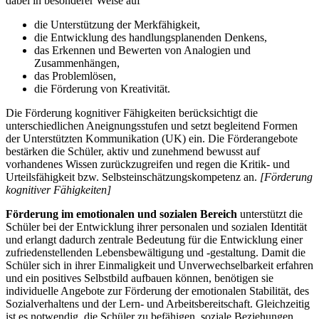
dabei in besonderer Weise auf
die Unterstützung der Merkfähigkeit,
die Entwicklung des handlungsplanenden Denkens,
das Erkennen und Bewerten von Analogien und
Zusammenhängen,
das Problemlösen,
die Förderung von Kreativität.
Die Förderung kognitiver Fähigkeiten berücksichtigt die
unterschiedlichen Aneignungsstufen und setzt begleitend Formen
der Unterstützten Kommunikation (UK) ein. Die Förderangebote
bestärken die Schüler, aktiv und zunehmend bewusst auf
vorhandenes Wissen zurückzugreifen und regen die Kritik- und
Urteilsfähigkeit bzw. Selbsteinschätzungskompetenz an.
[Förderung
kognitiver Fähigkeiten]
Förderung im emotionalen und sozialen Bereich
unterstützt die
Schüler bei der Entwicklung ihrer personalen und sozialen Identität
und erlangt dadurch zentrale Bedeutung für die Entwicklung einer
zufriedenstellenden Lebensbewältigung und -gestaltung. Damit die
Schüler sich in ihrer Einmaligkeit und Unverwechselbarkeit erfahren
und ein positives Selbstbild aufbauen können, benötigen sie
individuelle Angebote zur Förderung der emotionalen Stabilität, des
Sozialverhaltens und der Lern- und Arbeitsbereitschaft. Gleichzeitig
ist es notwendig, die Schüler zu befähigen, soziale Beziehungen