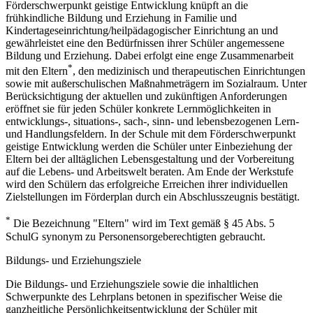
Förderschwerpunkt geistige Entwicklung knüpft an die
frühkindliche Bildung und Erziehung in Familie und
Kindertageseinrichtung/heilpädagogischer Einrichtung an und
gewährleistet eine den Bedürfnissen ihrer Schüler angemessene
Bildung und Erziehung. Dabei erfolgt eine enge Zusammenarbeit
*
mit den Eltern
, den medizinisch und therapeutischen Einrichtungen
sowie mit außerschulischen Maßnahmeträgern im Sozialraum. Unter
Berücksichtigung der aktuellen und zukünftigen Anforderungen
eröffnet sie für jeden Schüler konkrete Lernmöglichkeiten in
entwicklungs-, situations-, sach-, sinn- und lebensbezogenen Lern-
und Handlungsfeldern. In der Schule mit dem Förderschwerpunkt
geistige Entwicklung werden die Schüler unter Einbeziehung der
Eltern bei der alltäglichen Lebensgestaltung und der Vorbereitung
auf die Lebens- und Arbeitswelt beraten. Am Ende der Werkstufe
wird den Schülern das erfolgreiche Erreichen ihrer individuellen
Zielstellungen im Förderplan durch ein Abschlusszeugnis bestätigt.
*
Die Bezeichnung "Eltern" wird im Text gemäß § 45 Abs. 5
SchulG synonym zu Personensorgeberechtigten gebraucht.
Bildungs- und Erziehungsziele
Die Bildungs- und Erziehungsziele sowie die inhaltlichen
Schwerpunkte des Lehrplans betonen in spezifischer Weise die
ganzheitliche Persönlichkeitsentwicklung der Schüler mit