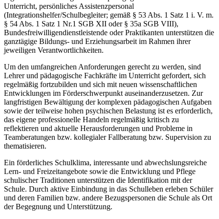
Unterricht, persönliches Assistenzpersonal
(Integrationshelfer/Schulbegleiter; gemäß § 53 Abs. 1 Satz 1 i. V. m.
§ 54 Abs. 1 Satz 1 Nr.1 SGB XII oder § 35a SGB VIII),
Bundesfreiwilligendienstleistende oder Praktikanten unterstützen die
ganztägige Bildungs- und Erziehungsarbeit im Rahmen ihrer
jeweiligen Verantwortlichkeiten.
Um den umfangreichen Anforderungen gerecht zu werden, sind
Lehrer und pädagogische Fachkräfte im Unterricht gefordert, sich
regelmäßig fortzubilden und sich mit neuen wissenschaftlichen
Entwicklungen im Förderschwerpunkt auseinanderzusetzen. Zur
langfristigen Bewältigung der komplexen pädagogischen Aufgaben
sowie der teilweise hohen psychischen Belastung ist es erforderlich,
das eigene professionelle Handeln regelmäßig kritisch zu
reflektieren und aktuelle Herausforderungen und Probleme in
Teamberatungen bzw. kollegialer Fallberatung bzw. Supervision zu
thematisieren.
Ein förderliches Schulklima, interessante und abwechslungsreiche
Lern- und Freizeitangebote sowie die Entwicklung und Pflege
schulischer Traditionen unterstützen die Identifikation mit der
Schule. Durch aktive Einbindung in das Schulleben erleben Schüler
und deren Familien bzw. andere Bezugspersonen die Schule als Ort
der Begegnung und Unterstützung.