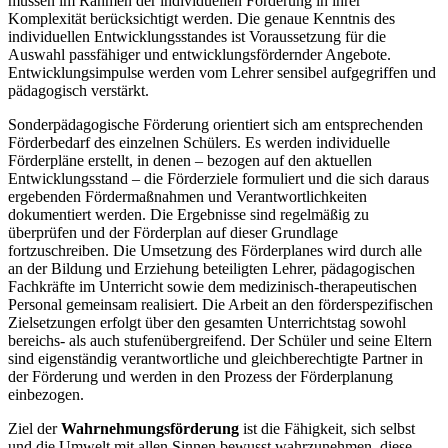
müssen im Rahmen der individuellen Förderung in ihrer
Komplexität berücksichtigt werden. Die genaue Kenntnis des
individuellen Entwicklungsstandes ist Voraussetzung für die
Auswahl passfähiger und entwicklungsfördernder Angebote.
Entwicklungsimpulse werden vom Lehrer sensibel aufgegriffen und
pädagogisch verstärkt.
Sonderpädagogische Förderung orientiert sich am entsprechenden
Förderbedarf des einzelnen Schülers. Es werden individuelle
Förderpläne erstellt, in denen – bezogen auf den aktuellen
Entwicklungsstand – die Förderziele formuliert und die sich daraus
ergebenden Fördermaßnahmen und Verantwortlichkeiten
dokumentiert werden. Die Ergebnisse sind regelmäßig zu
überprüfen und der Förderplan auf dieser Grundlage
fortzuschreiben. Die Umsetzung des Förderplanes wird durch alle
an der Bildung und Erziehung beteiligten Lehrer, pädagogischen
Fachkräfte im Unterricht sowie dem medizinisch-therapeutischen
Personal gemeinsam realisiert. Die Arbeit an den förderspezifischen
Zielsetzungen erfolgt über den gesamten Unterrichtstag sowohl
bereichs- als auch stufenübergreifend. Der Schüler und seine Eltern
sind eigenständig verantwortliche und gleichberechtigte Partner in
der Förderung und werden in den Prozess der Förderplanung
einbezogen.
Ziel der
Wahrnehmungsförderung
ist die Fähigkeit, sich selbst
und die Umwelt mit allen Sinnen bewusst wahrzunehmen, diese