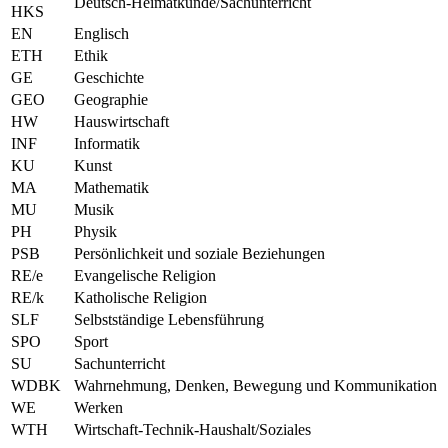
Deutsch-Heimatkunde/Sachunterricht
HKS
EN
Englisch
ETH
Ethik
GE
Geschichte
GEO
Geographie
HW
Hauswirtschaft
INF
Informatik
KU
Kunst
MA
Mathematik
MU
Musik
PH
Physik
PSB
Persönlichkeit und soziale Beziehungen
RE/e
Evangelische Religion
RE/k
Katholische Religion
SLF
Selbstständige Lebensführung
SPO
Sport
SU
Sachunterricht
WDBK
Wahrnehmung, Denken, Bewegung und Kommunikation
WE
Werken
WTH
Wirtschaft-Technik-Haushalt/Soziales