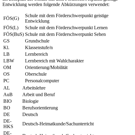
Entwicklung werden folgende Abkürzungen verwendet:
Schule mit dem Förderschwerpunkt geistige
FÖS(G)
Entwicklung
FÖS(L)
Schule mit dem Förderschwerpunkt Lernen
FÖS(BuS)
Schule mit dem Förderschwerpunkt Sehen
GS
Grundschule
Kl.
Klassenstufe/n
LB
Lernbereich
LBW
Lernbereich mit Wahlcharakter
OM
Orientierung/Mobilität
OS
Oberschule
PC
Personalcomputer
AL
Arbeitslehre
AuB
Arbeit und Beruf
BIO
Biologie
BO
Berufsorientierung
DE
Deutsch
DE-
Deutsch-Heimatkunde/Sachunterricht
HKS
DE-