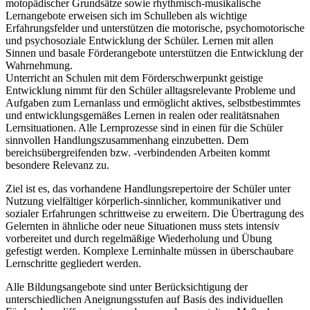
motopädischer Grundsätze sowie rhythmisch-musikalische
Lernangebote erweisen sich im Schulleben als wichtige
Erfahrungsfelder und unterstützen die motorische, psychomotorische
und psychosoziale Entwicklung der Schüler. Lernen mit allen
Sinnen und basale Förderangebote unterstützen die Entwicklung der
Wahrnehmung.
Unterricht an Schulen mit dem Förderschwerpunkt geistige
Entwicklung nimmt für den Schüler alltagsrelevante Probleme und
Aufgaben zum Lernanlass und ermöglicht aktives, selbstbestimmtes
und entwicklungsgemäßes Lernen in realen oder realitätsnahen
Lernsituationen. Alle Lernprozesse sind in einen für die Schüler
sinnvollen Handlungszusammenhang einzubetten. Dem
bereichsübergreifenden bzw. -verbindenden Arbeiten kommt
besondere Relevanz zu.
Ziel ist es, das vorhandene Handlungsrepertoire der Schüler unter
Nutzung vielfältiger körperlich-sinnlicher, kommunikativer und
sozialer Erfahrungen schrittweise zu erweitern. Die Übertragung des
Gelernten in ähnliche oder neue Situationen muss stets intensiv
vorbereitet und durch regelmäßige Wiederholung und Übung
gefestigt werden. Komplexe Lerninhalte müssen in überschaubare
Lernschritte gegliedert werden.
Alle Bildungsangebote sind unter Berücksichtigung der
unterschiedlichen Aneignungsstufen auf Basis des individuellen