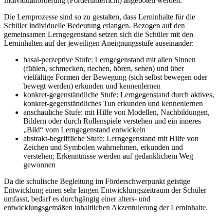
Individualförderung (Förderunterricht) angeboten werden.
Die Lernprozesse sind so zu gestalten, dass Lerninhalte für die
Schüler individuelle Bedeutung erlangen. Bezogen auf den
gemeinsamen Lerngegenstand setzen sich die Schüler mit den
Lerninhalten auf der jeweiligen Aneignungsstufe auseinander:
basal-perzeptive Stufe: Lerngegenstand mit allen Sinnen
(fühlen, schmecken, riechen, hören, sehen) und über
vielfältige Formen der Bewegung (sich selbst bewegen oder
bewegt werden) erkunden und kennenlernen
konkret-gegenständliche Stufe: Lerngegenstand durch aktives,
konkret-gegenständliches Tun erkunden und kennenlernen
anschauliche Stufe: mit Hilfe von Modellen, Nachbildungen,
Bildern oder durch Rollenspiele verstehen und ein inneres
„Bild“ vom Lerngegenstand entwickeln
abstrakt-begriffliche Stufe: Lerngegenstand mit Hilfe von
Zeichen und Symbolen wahrnehmen, erkunden und
verstehen; Erkenntnisse werden auf gedanklichem Weg
gewonnen
Da die schulische Begleitung im Förderschwerpunkt geistige
Entwicklung einen sehr langen Entwicklungszeitraum der Schüler
umfasst, bedarf es durchgängig einer alters- und
entwicklungsgemäßen inhaltlichen Akzentuierung der Lerninhalte.