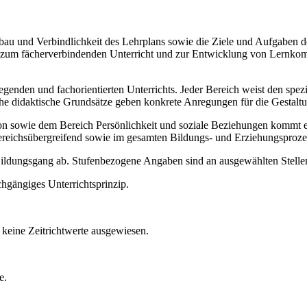
Aufbau und Verbindlichkeit des Lehrplans sowie die Ziele und Aufgaben
ise zum fächerverbindenden Unterricht und zur Entwicklung von Lernko
legenden und fachorientierten Unterrichts. Jeder Bereich weist den spe
sche didaktische Grundsätze geben konkrete Anregungen für die Gestalt
ie dem Bereich Persönlichkeit und soziale Beziehungen kommt ein b
ereichsübergreifend sowie im gesamten Bildungs- und Erziehungsproze
 Bildungsgang ab. Stufenbezogene Angaben sind an ausgewählten Stellen
chgängiges Unterrichtsprinzip.
keine Zeitrichtwerte ausgewiesen.
e.