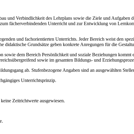
Aufbau und Verbindlichkeit des Lehrplans sowie die Ziele und Aufgaben
ise zum fächerverbindenden Unterricht und zur Entwicklung von Lernko
legenden und fachorientierten Unterrichts. Jeder Bereich weist den spe
sche didaktische Grundsätze geben konkrete Anregungen für die Gestalt
ie dem Bereich Persönlichkeit und soziale Beziehungen kommt ein b
ereichsübergreifend sowie im gesamten Bildungs- und Erziehungsproze
 Bildungsgang ab. Stufenbezogene Angaben sind an ausgewählten Stellen
chgängiges Unterrichtsprinzip.
keine Zeitrichtwerte ausgewiesen.
e.