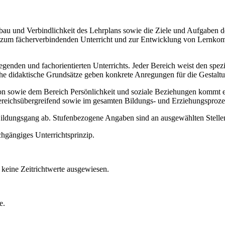
Aufbau und Verbindlichkeit des Lehrplans sowie die Ziele und Aufgaben
ise zum fächerverbindenden Unterricht und zur Entwicklung von Lernko
legenden und fachorientierten Unterrichts. Jeder Bereich weist den spe
sche didaktische Grundsätze geben konkrete Anregungen für die Gestalt
ie dem Bereich Persönlichkeit und soziale Beziehungen kommt ein b
ereichsübergreifend sowie im gesamten Bildungs- und Erziehungsproze
 Bildungsgang ab. Stufenbezogene Angaben sind an ausgewählten Stellen
chgängiges Unterrichtsprinzip.
keine Zeitrichtwerte ausgewiesen.
e.