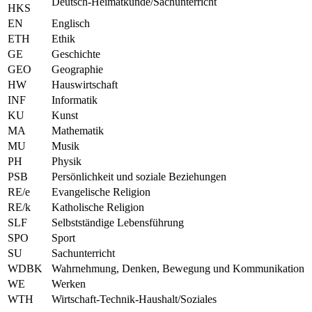
Deutsch-Heimatkunde/Sachunterricht
HKS
EN
Englisch
ETH
Ethik
GE
Geschichte
GEO
Geographie
HW
Hauswirtschaft
INF
Informatik
KU
Kunst
MA
Mathematik
MU
Musik
PH
Physik
PSB
Persönlichkeit und soziale Beziehungen
RE/e
Evangelische Religion
RE/k
Katholische Religion
SLF
Selbstständige Lebensführung
SPO
Sport
SU
Sachunterricht
WDBK
Wahrnehmung, Denken, Bewegung und Kommunikation
WE
Werken
WTH
Wirtschaft-Technik-Haushalt/Soziales