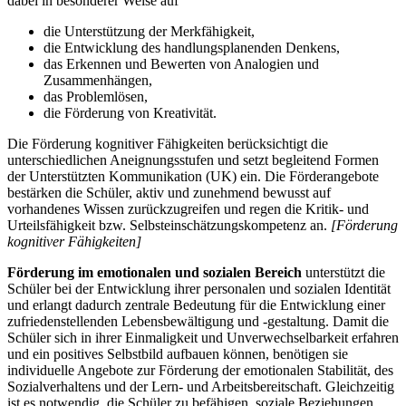
dabei in besonderer Weise auf
die Unterstützung der Merkfähigkeit,
die Entwicklung des handlungsplanenden Denkens,
das Erkennen und Bewerten von Analogien und
Zusammenhängen,
das Problemlösen,
die Förderung von Kreativität.
Die Förderung kognitiver Fähigkeiten berücksichtigt die
unterschiedlichen Aneignungsstufen und setzt begleitend Formen
der Unterstützten Kommunikation (UK) ein. Die Förderangebote
bestärken die Schüler, aktiv und zunehmend bewusst auf
vorhandenes Wissen zurückzugreifen und regen die Kritik- und
Urteilsfähigkeit bzw. Selbsteinschätzungskompetenz an.
[Förderung
kognitiver Fähigkeiten]
Förderung im emotionalen und sozialen Bereich
unterstützt die
Schüler bei der Entwicklung ihrer personalen und sozialen Identität
und erlangt dadurch zentrale Bedeutung für die Entwicklung einer
zufriedenstellenden Lebensbewältigung und -gestaltung. Damit die
Schüler sich in ihrer Einmaligkeit und Unverwechselbarkeit erfahren
und ein positives Selbstbild aufbauen können, benötigen sie
individuelle Angebote zur Förderung der emotionalen Stabilität, des
Sozialverhaltens und der Lern- und Arbeitsbereitschaft. Gleichzeitig
ist es notwendig, die Schüler zu befähigen, soziale Beziehungen