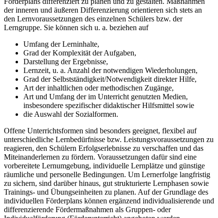
Förderplans differenziert zu planen und zu gestalten. Maßnahmen
der inneren und äußeren Differenzierung orientieren sich stets an
den Lernvoraussetzungen des einzelnen Schülers bzw. der
Lerngruppe. Sie können sich u. a. beziehen auf
Umfang der Lerninhalte,
Grad der Komplexität der Aufgaben,
Darstellung der Ergebnisse,
Lernzeit, u. a. Anzahl der notwendigen Wiederholungen,
Grad der Selbstständigkeit/Notwendigkeit direkter Hilfe,
Art der inhaltlichen oder methodischen Zugänge,
Art und Umfang der im Unterricht genutzten Medien,
insbesondere spezifischer didaktischer Hilfsmittel sowie
die Auswahl der Sozialformen.
Offene Unterrichtsformen sind besonders geeignet, flexibel auf
unterschiedliche Lernbedürfnisse bzw. Leistungsvoraussetzungen zu
reagieren, den Schülern Erfolgserlebnisse zu verschaffen und das
Miteinanderlernen zu fördern. Voraussetzungen dafür sind eine
vorbereitete Lernumgebung, individuelle Lernplätze und günstige
räumliche und personelle Bedingungen. Um Lernerfolge langfristig
zu sichern, sind darüber hinaus, gut strukturierte Lernphasen sowie
Trainings- und Übungseinheiten zu planen. Auf der Grundlage des
individuellen Förderplans können ergänzend individualisierende und
differenzierende Fördermaßnahmen als Gruppen- oder