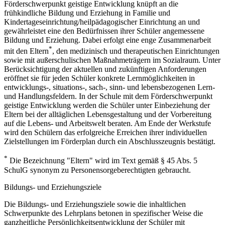
Förderschwerpunkt geistige Entwicklung knüpft an die
frühkindliche Bildung und Erziehung in Familie und
Kindertageseinrichtung/heilpädagogischer Einrichtung an und
gewährleistet eine den Bedürfnissen ihrer Schüler angemessene
Bildung und Erziehung. Dabei erfolgt eine enge Zusammenarbeit
*
mit den Eltern
, den medizinisch und therapeutischen Einrichtungen
sowie mit außerschulischen Maßnahmeträgern im Sozialraum. Unter
Berücksichtigung der aktuellen und zukünftigen Anforderungen
eröffnet sie für jeden Schüler konkrete Lernmöglichkeiten in
entwicklungs-, situations-, sach-, sinn- und lebensbezogenen Lern-
und Handlungsfeldern. In der Schule mit dem Förderschwerpunkt
geistige Entwicklung werden die Schüler unter Einbeziehung der
Eltern bei der alltäglichen Lebensgestaltung und der Vorbereitung
auf die Lebens- und Arbeitswelt beraten. Am Ende der Werkstufe
wird den Schülern das erfolgreiche Erreichen ihrer individuellen
Zielstellungen im Förderplan durch ein Abschlusszeugnis bestätigt.
*
Die Bezeichnung "Eltern" wird im Text gemäß § 45 Abs. 5
SchulG synonym zu Personensorgeberechtigten gebraucht.
Bildungs- und Erziehungsziele
Die Bildungs- und Erziehungsziele sowie die inhaltlichen
Schwerpunkte des Lehrplans betonen in spezifischer Weise die
ganzheitliche Persönlichkeitsentwicklung der Schüler mit