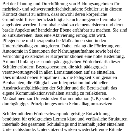
Bei der Planung und Durchführung von Bildungsangeboten für
mehrfach- und schwerstmehrfachbehinderte Schüler ist in diesem
Kontext darauf zu achten, dass sowohl deren körperliche
Grundbedürfnisse berücksichtigt als auch anregende Lerninhalte
angeboten werden. Lerninhalte sind zu elementarisieren und deren
basale Aspekte auf handelnder Ebene erfahrbar zu machen. Sie sind
so aufzubereiten, dass eine Aktivierung ermöglicht wird.
Pflegerische und therapeutische Maßnahmen sind in den
Unterrichtsalltag zu integrieren. Dabei erlangt die Förderung von
Autonomie in Situationen der Nahrungsaufnahme sowie bei der
Verrichtung existenzieller Körperfunktionen eine hohe Bedeutung.
Art und Umfang des sonderpädagogischen Förderbedarfs dieser
Schüler erfordern Bezugspersonen, die sich pädagogisch
verantwortungsvoll in allen Lernsituationen auf sie einstellen.
Dies umfasst neben Empathie u. a. die Fähigkeit zum genauen
Beobachten, die Fähigkeit zur Interpretation individueller
Ausdrucksmöglichkeiten der Schüler und die Bereitschaft, das
eigene Kommunikationsverhalten ständig zu reflektieren.
Maßnahmen zur Unterstützten Kommunikation (UK) sind als
durchgängiges Prinzip im gesamten Schulalltag umzusetzen.
Schüler mit dem Förderschwerpunkt geistige Entwicklung
benötigen für erfolgreiches Lernen klare und verlässliche Strukturen
innerhalb des gesamten Schulalltags und innerhalb jeder einzelnen
Unterrichtsstunde. Unterstützend wirken wiederkehrende Rituale