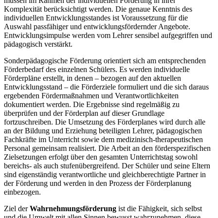
müssen im Rahmen der individuellen Förderung in ihrer
Komplexität berücksichtigt werden. Die genaue Kenntnis des
individuellen Entwicklungsstandes ist Voraussetzung für die
Auswahl passfähiger und entwicklungsfördernder Angebote.
Entwicklungsimpulse werden vom Lehrer sensibel aufgegriffen und
pädagogisch verstärkt.
Sonderpädagogische Förderung orientiert sich am entsprechenden
Förderbedarf des einzelnen Schülers. Es werden individuelle
Förderpläne erstellt, in denen – bezogen auf den aktuellen
Entwicklungsstand – die Förderziele formuliert und die sich daraus
ergebenden Fördermaßnahmen und Verantwortlichkeiten
dokumentiert werden. Die Ergebnisse sind regelmäßig zu
überprüfen und der Förderplan auf dieser Grundlage
fortzuschreiben. Die Umsetzung des Förderplanes wird durch alle
an der Bildung und Erziehung beteiligten Lehrer, pädagogischen
Fachkräfte im Unterricht sowie dem medizinisch-therapeutischen
Personal gemeinsam realisiert. Die Arbeit an den förderspezifischen
Zielsetzungen erfolgt über den gesamten Unterrichtstag sowohl
bereichs- als auch stufenübergreifend. Der Schüler und seine Eltern
sind eigenständig verantwortliche und gleichberechtigte Partner in
der Förderung und werden in den Prozess der Förderplanung
einbezogen.
Ziel der
Wahrnehmungsförderung
ist die Fähigkeit, sich selbst
und die Umwelt mit allen Sinnen bewusst wahrzunehmen, diese