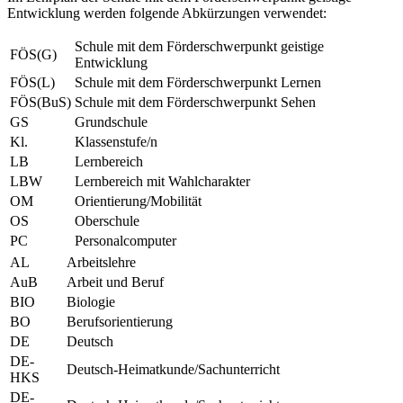
Entwicklung werden folgende Abkürzungen verwendet:
Schule mit dem Förderschwerpunkt geistige
FÖS(G)
Entwicklung
FÖS(L)
Schule mit dem Förderschwerpunkt Lernen
FÖS(BuS)
Schule mit dem Förderschwerpunkt Sehen
GS
Grundschule
Kl.
Klassenstufe/n
LB
Lernbereich
LBW
Lernbereich mit Wahlcharakter
OM
Orientierung/Mobilität
OS
Oberschule
PC
Personalcomputer
AL
Arbeitslehre
AuB
Arbeit und Beruf
BIO
Biologie
BO
Berufsorientierung
DE
Deutsch
DE-
Deutsch-Heimatkunde/Sachunterricht
HKS
DE-