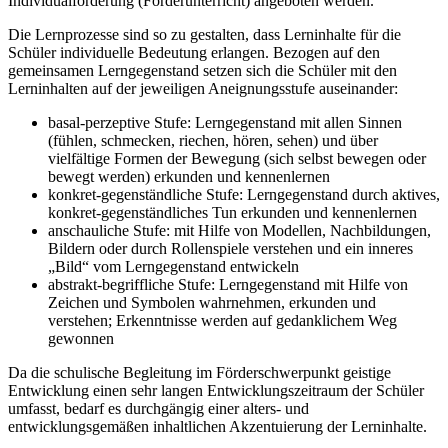
Individualförderung (Förderunterricht) angeboten werden.
Die Lernprozesse sind so zu gestalten, dass Lerninhalte für die
Schüler individuelle Bedeutung erlangen. Bezogen auf den
gemeinsamen Lerngegenstand setzen sich die Schüler mit den
Lerninhalten auf der jeweiligen Aneignungsstufe auseinander:
basal-perzeptive Stufe: Lerngegenstand mit allen Sinnen
(fühlen, schmecken, riechen, hören, sehen) und über
vielfältige Formen der Bewegung (sich selbst bewegen oder
bewegt werden) erkunden und kennenlernen
konkret-gegenständliche Stufe: Lerngegenstand durch aktives,
konkret-gegenständliches Tun erkunden und kennenlernen
anschauliche Stufe: mit Hilfe von Modellen, Nachbildungen,
Bildern oder durch Rollenspiele verstehen und ein inneres
„Bild“ vom Lerngegenstand entwickeln
abstrakt-begriffliche Stufe: Lerngegenstand mit Hilfe von
Zeichen und Symbolen wahrnehmen, erkunden und
verstehen; Erkenntnisse werden auf gedanklichem Weg
gewonnen
Da die schulische Begleitung im Förderschwerpunkt geistige
Entwicklung einen sehr langen Entwicklungszeitraum der Schüler
umfasst, bedarf es durchgängig einer alters- und
entwicklungsgemäßen inhaltlichen Akzentuierung der Lerninhalte.