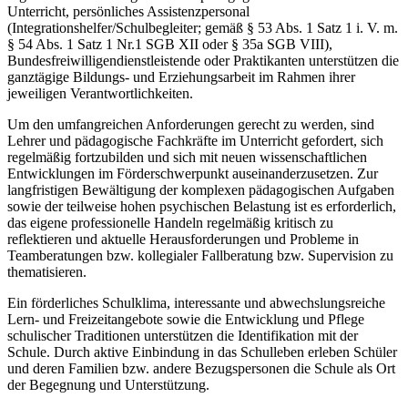
Unterricht, persönliches Assistenzpersonal
(Integrationshelfer/Schulbegleiter; gemäß § 53 Abs. 1 Satz 1 i. V. m.
§ 54 Abs. 1 Satz 1 Nr.1 SGB XII oder § 35a SGB VIII),
Bundesfreiwilligendienstleistende oder Praktikanten unterstützen die
ganztägige Bildungs- und Erziehungsarbeit im Rahmen ihrer
jeweiligen Verantwortlichkeiten.
Um den umfangreichen Anforderungen gerecht zu werden, sind
Lehrer und pädagogische Fachkräfte im Unterricht gefordert, sich
regelmäßig fortzubilden und sich mit neuen wissenschaftlichen
Entwicklungen im Förderschwerpunkt auseinanderzusetzen. Zur
langfristigen Bewältigung der komplexen pädagogischen Aufgaben
sowie der teilweise hohen psychischen Belastung ist es erforderlich,
das eigene professionelle Handeln regelmäßig kritisch zu
reflektieren und aktuelle Herausforderungen und Probleme in
Teamberatungen bzw. kollegialer Fallberatung bzw. Supervision zu
thematisieren.
Ein förderliches Schulklima, interessante und abwechslungsreiche
Lern- und Freizeitangebote sowie die Entwicklung und Pflege
schulischer Traditionen unterstützen die Identifikation mit der
Schule. Durch aktive Einbindung in das Schulleben erleben Schüler
und deren Familien bzw. andere Bezugspersonen die Schule als Ort
der Begegnung und Unterstützung.