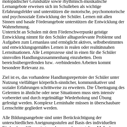
motopädischer Grundsätze sowie rhythmisch-musikalische
Lernangebote erweisen sich im Schulleben als wichtige
Erfahrungsfelder und unterstützen die motorische, psychomotorische
und psychosoziale Entwicklung der Schüler. Lernen mit allen
Sinnen und basale Förderangebote unterstützen die Entwicklung der
Wahrnehmung.
Unterricht an Schulen mit dem Förderschwerpunkt geistige
Entwicklung nimmt für den Schüler alltagsrelevante Probleme und
Aufgaben zum Lernanlass und ermöglicht aktives, selbstbestimmtes
und entwicklungsgemäßes Lernen in realen oder realitätsnahen
Lernsituationen. Alle Lernprozesse sind in einen für die Schüler
sinnvollen Handlungszusammenhang einzubetten. Dem
bereichsübergreifenden bzw. -verbindenden Arbeiten kommt
besondere Relevanz zu.
Ziel ist es, das vorhandene Handlungsrepertoire der Schüler unter
Nutzung vielfältiger körperlich-sinnlicher, kommunikativer und
sozialer Erfahrungen schrittweise zu erweitern. Die Übertragung des
Gelernten in ähnliche oder neue Situationen muss stets intensiv
vorbereitet und durch regelmäßige Wiederholung und Übung
gefestigt werden. Komplexe Lerninhalte müssen in überschaubare
Lernschritte gegliedert werden.
Alle Bildungsangebote sind unter Berücksichtigung der
unterschiedlichen Aneignungsstufen auf Basis des individuellen