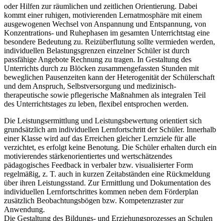
oder Hilfen zur räumlichen und zeitlichen Orientierung. Dabei
kommt einer ruhigen, motivierenden Lernatmosphäre mit einem
ausgewogenen Wechsel von Anspannung und Entspannung, von
Konzentrations- und Ruhephasen im gesamten Unterrichtstag eine
besondere Bedeutung zu. Reizüberflutung sollte vermieden werden,
individuellen Belastungsgrenzen einzelner Schüler ist durch
passfähige Angebote Rechnung zu tragen. In Gestaltung des
Unterrichts durch zu Blöcken zusammengefassten Stunden mit
beweglichen Pausenzeiten kann der Heterogenität der Schülerschaft
und dem Anspruch, Selbstversorgung und medizinisch-
therapeutische sowie pflegerische Maßnahmen als integralen Teil
des Unterrichtstages zu leben, flexibel entsprochen werden.
Die Leistungsermittlung und Leistungsbewertung orientiert sich
grundsätzlich am individuellen Lernfortschritt der Schüler. Innerhalb
einer Klasse wird auf das Erreichen gleicher Lernziele für alle
verzichtet, es erfolgt keine Benotung. Die Schüler erhalten durch ein
motivierendes stärkenorientiertes und wertschätzendes
pädagogisches Feedback in verbaler bzw. visualisierter Form
regelmäßig, z. T. auch in kurzen Zeitabständen eine Rückmeldung
über ihren Leistungsstand. Zur Ermittlung und Dokumentation des
individuellen Lernfortschrittes kommen neben dem Förderplan
zusätzlich Beobachtungsbögen bzw. Kompetenzraster zur
Anwendung.
Die Gestaltung des Bildungs- und Erziehungsprozesses an Schulen