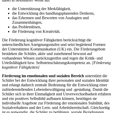
dabei in besonderer Weise auf
die Unterstützung der Merkfähigkeit,
die Entwicklung des handlungsplanenden Denkens,
das Erkennen und Bewerten von Analogien und
Zusammenhängen,
das Problemlösen,
die Förderung von Kreativität.
Die Förderung kognitiver Fähigkeiten berücksichtigt die
unterschiedlichen Aneignungsstufen und setzt begleitend Formen
der Unterstützten Kommunikation (UK) ein. Die Förderangebote
bestärken die Schüler, aktiv und zunehmend bewusst auf
vorhandenes Wissen zurückzugreifen und regen die Kritik- und
Urteilsfähigkeit bzw. Selbsteinschätzungskompetenz an.
[Förderung
kognitiver Fähigkeiten]
Förderung im emotionalen und sozialen Bereich
unterstützt die
Schüler bei der Entwicklung ihrer personalen und sozialen Identität
und erlangt dadurch zentrale Bedeutung für die Entwicklung einer
zufriedenstellenden Lebensbewältigung und -gestaltung. Damit die
Schüler sich in ihrer Einmaligkeit und Unverwechselbarkeit erfahren
und ein positives Selbstbild aufbauen können, benötigen sie
individuelle Angebote zur Förderung der emotionalen Stabilität, des
Sozialverhaltens und der Lern- und Arbeitsbereitschaft. Gleichzeitig
ist es notwendig, die Schüler zu befähigen, soziale Beziehungen