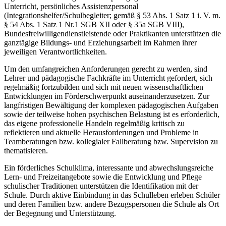
Unterricht, persönliches Assistenzpersonal
(Integrationshelfer/Schulbegleiter; gemäß § 53 Abs. 1 Satz 1 i. V. m.
§ 54 Abs. 1 Satz 1 Nr.1 SGB XII oder § 35a SGB VIII),
Bundesfreiwilligendienstleistende oder Praktikanten unterstützen die
ganztägige Bildungs- und Erziehungsarbeit im Rahmen ihrer
jeweiligen Verantwortlichkeiten.
Um den umfangreichen Anforderungen gerecht zu werden, sind
Lehrer und pädagogische Fachkräfte im Unterricht gefordert, sich
regelmäßig fortzubilden und sich mit neuen wissenschaftlichen
Entwicklungen im Förderschwerpunkt auseinanderzusetzen. Zur
langfristigen Bewältigung der komplexen pädagogischen Aufgaben
sowie der teilweise hohen psychischen Belastung ist es erforderlich,
das eigene professionelle Handeln regelmäßig kritisch zu
reflektieren und aktuelle Herausforderungen und Probleme in
Teamberatungen bzw. kollegialer Fallberatung bzw. Supervision zu
thematisieren.
Ein förderliches Schulklima, interessante und abwechslungsreiche
Lern- und Freizeitangebote sowie die Entwicklung und Pflege
schulischer Traditionen unterstützen die Identifikation mit der
Schule. Durch aktive Einbindung in das Schulleben erleben Schüler
und deren Familien bzw. andere Bezugspersonen die Schule als Ort
der Begegnung und Unterstützung.