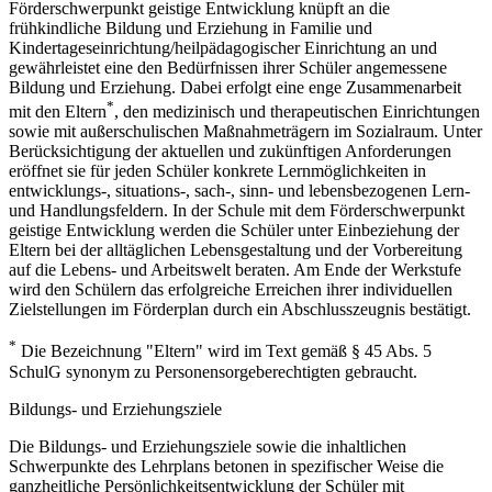
Förderschwerpunkt geistige Entwicklung knüpft an die
frühkindliche Bildung und Erziehung in Familie und
Kindertageseinrichtung/heilpädagogischer Einrichtung an und
gewährleistet eine den Bedürfnissen ihrer Schüler angemessene
Bildung und Erziehung. Dabei erfolgt eine enge Zusammenarbeit
*
mit den Eltern
, den medizinisch und therapeutischen Einrichtungen
sowie mit außerschulischen Maßnahmeträgern im Sozialraum. Unter
Berücksichtigung der aktuellen und zukünftigen Anforderungen
eröffnet sie für jeden Schüler konkrete Lernmöglichkeiten in
entwicklungs-, situations-, sach-, sinn- und lebensbezogenen Lern-
und Handlungsfeldern. In der Schule mit dem Förderschwerpunkt
geistige Entwicklung werden die Schüler unter Einbeziehung der
Eltern bei der alltäglichen Lebensgestaltung und der Vorbereitung
auf die Lebens- und Arbeitswelt beraten. Am Ende der Werkstufe
wird den Schülern das erfolgreiche Erreichen ihrer individuellen
Zielstellungen im Förderplan durch ein Abschlusszeugnis bestätigt.
*
Die Bezeichnung "Eltern" wird im Text gemäß § 45 Abs. 5
SchulG synonym zu Personensorgeberechtigten gebraucht.
Bildungs- und Erziehungsziele
Die Bildungs- und Erziehungsziele sowie die inhaltlichen
Schwerpunkte des Lehrplans betonen in spezifischer Weise die
ganzheitliche Persönlichkeitsentwicklung der Schüler mit