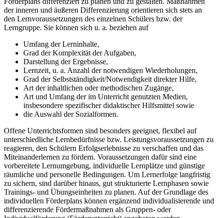
Förderplans differenziert zu planen und zu gestalten. Maßnahmen
der inneren und äußeren Differenzierung orientieren sich stets an
den Lernvoraussetzungen des einzelnen Schülers bzw. der
Lerngruppe. Sie können sich u. a. beziehen auf
Umfang der Lerninhalte,
Grad der Komplexität der Aufgaben,
Darstellung der Ergebnisse,
Lernzeit, u. a. Anzahl der notwendigen Wiederholungen,
Grad der Selbstständigkeit/Notwendigkeit direkter Hilfe,
Art der inhaltlichen oder methodischen Zugänge,
Art und Umfang der im Unterricht genutzten Medien,
insbesondere spezifischer didaktischer Hilfsmittel sowie
die Auswahl der Sozialformen.
Offene Unterrichtsformen sind besonders geeignet, flexibel auf
unterschiedliche Lernbedürfnisse bzw. Leistungsvoraussetzungen zu
reagieren, den Schülern Erfolgserlebnisse zu verschaffen und das
Miteinanderlernen zu fördern. Voraussetzungen dafür sind eine
vorbereitete Lernumgebung, individuelle Lernplätze und günstige
räumliche und personelle Bedingungen. Um Lernerfolge langfristig
zu sichern, sind darüber hinaus, gut strukturierte Lernphasen sowie
Trainings- und Übungseinheiten zu planen. Auf der Grundlage des
individuellen Förderplans können ergänzend individualisierende und
differenzierende Fördermaßnahmen als Gruppen- oder