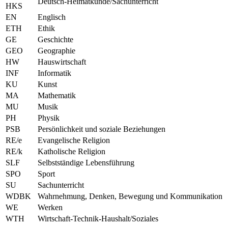
Deutsch-Heimatkunde/Sachunterricht
HKS
EN
Englisch
ETH
Ethik
GE
Geschichte
GEO
Geographie
HW
Hauswirtschaft
INF
Informatik
KU
Kunst
MA
Mathematik
MU
Musik
PH
Physik
PSB
Persönlichkeit und soziale Beziehungen
RE/e
Evangelische Religion
RE/k
Katholische Religion
SLF
Selbstständige Lebensführung
SPO
Sport
SU
Sachunterricht
WDBK
Wahrnehmung, Denken, Bewegung und Kommunikation
WE
Werken
WTH
Wirtschaft-Technik-Haushalt/Soziales