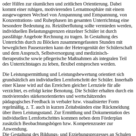
oder Hilfen zur räumlichen und zeitlichen Orientierung. Dabei
kommt einer ruhigen, motivierenden Lernatmosphäre mit einem
ausgewogenen Wechsel von Anspannung und Entspannung, von
Konzentrations- und Ruhephasen im gesamten Unterrichtstag eine
besondere Bedeutung zu. Reizüberflutung sollte vermieden werden,
individuellen Belastungsgrenzen einzelner Schüler ist durch
passfähige Angebote Rechnung zu tragen. In Gestaltung des
Unterrichts durch zu Blöcken zusammengefassten Stunden mit
beweglichen Pausenzeiten kann der Heterogenität der Schülerschaft
und dem Anspruch, Selbstversorgung und medizinisch-
therapeutische sowie pflegerische Maßnahmen als integralen Teil
des Unterrichtstages zu leben, flexibel entsprochen werden.
Die Leistungsermittlung und Leistungsbewertung orientiert sich
grundsätzlich am individuellen Lernfortschritt der Schüler. Innerhalb
einer Klasse wird auf das Erreichen gleicher Lernziele für alle
verzichtet, es erfolgt keine Benotung. Die Schüler erhalten durch ein
motivierendes stärkenorientiertes und wertschätzendes
pädagogisches Feedback in verbaler bzw. visualisierter Form
regelmäßig, z. T. auch in kurzen Zeitabständen eine Rückmeldung
über ihren Leistungsstand. Zur Ermittlung und Dokumentation des
individuellen Lernfortschrittes kommen neben dem Förderplan
zusätzlich Beobachtungsbögen bzw. Kompetenzraster zur
Anwendung.
Die Gestaltung des Bildungs- und Erziehungsprozesses an Schulen