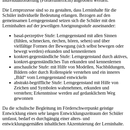
Individualförderung (Förderunterricht) angeboten werden.
Die Lernprozesse sind so zu gestalten, dass Lerninhalte für die
Schüler individuelle Bedeutung erlangen. Bezogen auf den
gemeinsamen Lerngegenstand setzen sich die Schüler mit den
Lerninhalten auf der jeweiligen Aneignungsstufe auseinander:
basal-perzeptive Stufe: Lerngegenstand mit allen Sinnen
(fühlen, schmecken, riechen, hören, sehen) und über
vielfältige Formen der Bewegung (sich selbst bewegen oder
bewegt werden) erkunden und kennenlernen
konkret-gegenständliche Stufe: Lerngegenstand durch aktives,
konkret-gegenständliches Tun erkunden und kennenlernen
anschauliche Stufe: mit Hilfe von Modellen, Nachbildungen,
Bildern oder durch Rollenspiele verstehen und ein inneres
„Bild“ vom Lerngegenstand entwickeln
abstrakt-begriffliche Stufe: Lerngegenstand mit Hilfe von
Zeichen und Symbolen wahrnehmen, erkunden und
verstehen; Erkenntnisse werden auf gedanklichem Weg
gewonnen
Da die schulische Begleitung im Förderschwerpunkt geistige
Entwicklung einen sehr langen Entwicklungszeitraum der Schüler
umfasst, bedarf es durchgängig einer alters- und
entwicklungsgemäßen inhaltlichen Akzentuierung der Lerninhalte.