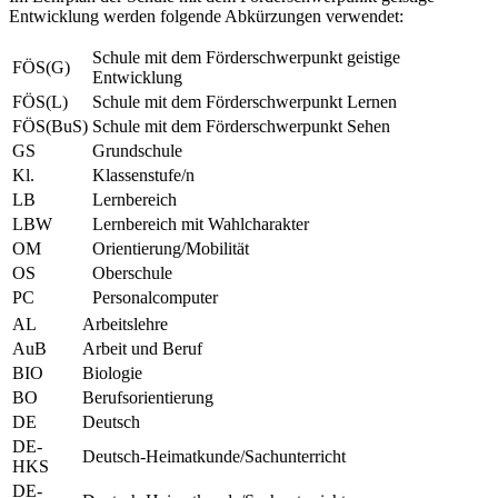
Entwicklung werden folgende Abkürzungen verwendet:
Schule mit dem Förderschwerpunkt geistige
FÖS(G)
Entwicklung
FÖS(L)
Schule mit dem Förderschwerpunkt Lernen
FÖS(BuS)
Schule mit dem Förderschwerpunkt Sehen
GS
Grundschule
Kl.
Klassenstufe/n
LB
Lernbereich
LBW
Lernbereich mit Wahlcharakter
OM
Orientierung/Mobilität
OS
Oberschule
PC
Personalcomputer
AL
Arbeitslehre
AuB
Arbeit und Beruf
BIO
Biologie
BO
Berufsorientierung
DE
Deutsch
DE-
Deutsch-Heimatkunde/Sachunterricht
HKS
DE-