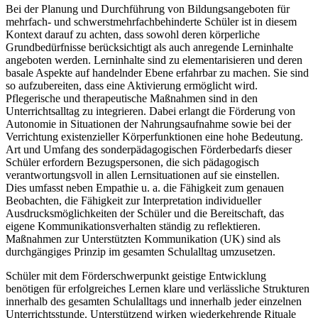
Bei der Planung und Durchführung von Bildungsangeboten für
mehrfach- und schwerstmehrfachbehinderte Schüler ist in diesem
Kontext darauf zu achten, dass sowohl deren körperliche
Grundbedürfnisse berücksichtigt als auch anregende Lerninhalte
angeboten werden. Lerninhalte sind zu elementarisieren und deren
basale Aspekte auf handelnder Ebene erfahrbar zu machen. Sie sind
so aufzubereiten, dass eine Aktivierung ermöglicht wird.
Pflegerische und therapeutische Maßnahmen sind in den
Unterrichtsalltag zu integrieren. Dabei erlangt die Förderung von
Autonomie in Situationen der Nahrungsaufnahme sowie bei der
Verrichtung existenzieller Körperfunktionen eine hohe Bedeutung.
Art und Umfang des sonderpädagogischen Förderbedarfs dieser
Schüler erfordern Bezugspersonen, die sich pädagogisch
verantwortungsvoll in allen Lernsituationen auf sie einstellen.
Dies umfasst neben Empathie u. a. die Fähigkeit zum genauen
Beobachten, die Fähigkeit zur Interpretation individueller
Ausdrucksmöglichkeiten der Schüler und die Bereitschaft, das
eigene Kommunikationsverhalten ständig zu reflektieren.
Maßnahmen zur Unterstützten Kommunikation (UK) sind als
durchgängiges Prinzip im gesamten Schulalltag umzusetzen.
Schüler mit dem Förderschwerpunkt geistige Entwicklung
benötigen für erfolgreiches Lernen klare und verlässliche Strukturen
innerhalb des gesamten Schulalltags und innerhalb jeder einzelnen
Unterrichtsstunde. Unterstützend wirken wiederkehrende Rituale