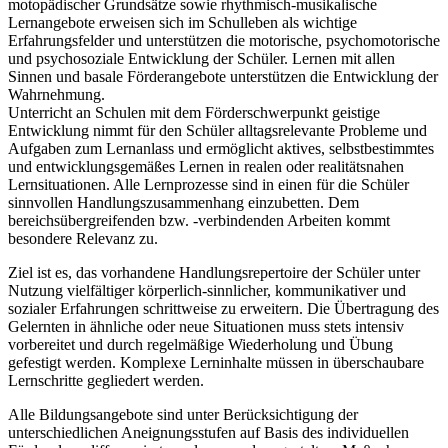
motopädischer Grundsätze sowie rhythmisch-musikalische
Lernangebote erweisen sich im Schulleben als wichtige
Erfahrungsfelder und unterstützen die motorische, psychomotorische
und psychosoziale Entwicklung der Schüler. Lernen mit allen
Sinnen und basale Förderangebote unterstützen die Entwicklung der
Wahrnehmung.
Unterricht an Schulen mit dem Förderschwerpunkt geistige
Entwicklung nimmt für den Schüler alltagsrelevante Probleme und
Aufgaben zum Lernanlass und ermöglicht aktives, selbstbestimmtes
und entwicklungsgemäßes Lernen in realen oder realitätsnahen
Lernsituationen. Alle Lernprozesse sind in einen für die Schüler
sinnvollen Handlungszusammenhang einzubetten. Dem
bereichsübergreifenden bzw. -verbindenden Arbeiten kommt
besondere Relevanz zu.
Ziel ist es, das vorhandene Handlungsrepertoire der Schüler unter
Nutzung vielfältiger körperlich-sinnlicher, kommunikativer und
sozialer Erfahrungen schrittweise zu erweitern. Die Übertragung des
Gelernten in ähnliche oder neue Situationen muss stets intensiv
vorbereitet und durch regelmäßige Wiederholung und Übung
gefestigt werden. Komplexe Lerninhalte müssen in überschaubare
Lernschritte gegliedert werden.
Alle Bildungsangebote sind unter Berücksichtigung der
unterschiedlichen Aneignungsstufen auf Basis des individuellen