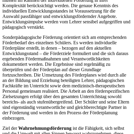
müssen im Rahmen der individuellen Förderung in ihrer
Komplexität berücksichtigt werden. Die genaue Kenntnis des
individuellen Entwicklungsstandes ist Voraussetzung für die
Auswahl passfähiger und entwicklungsfördernder Angebote.
Entwicklungsimpulse werden vom Lehrer sensibel aufgegriffen und
pädagogisch verstärkt.
Sonderpädagogische Förderung orientiert sich am entsprechenden
Förderbedarf des einzelnen Schülers. Es werden individuelle
Förderpläne erstellt, in denen – bezogen auf den aktuellen
Entwicklungsstand – die Förderziele formuliert und die sich daraus
ergebenden Fördermaßnahmen und Verantwortlichkeiten
dokumentiert werden. Die Ergebnisse sind regelmäßig zu
überprüfen und der Förderplan auf dieser Grundlage
fortzuschreiben. Die Umsetzung des Förderplanes wird durch alle
an der Bildung und Erziehung beteiligten Lehrer, pädagogischen
Fachkräfte im Unterricht sowie dem medizinisch-therapeutischen
Personal gemeinsam realisiert. Die Arbeit an den förderspezifischen
Zielsetzungen erfolgt über den gesamten Unterrichtstag sowohl
bereichs- als auch stufenübergreifend. Der Schüler und seine Eltern
sind eigenständig verantwortliche und gleichberechtigte Partner in
der Förderung und werden in den Prozess der Förderplanung
einbezogen.
Ziel der
Wahrnehmungsförderung
ist die Fähigkeit, sich selbst
und die Umwelt mit allen Sinnen bewusst wahrzunehmen, diese