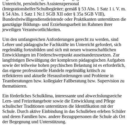
Unterricht, persönliches Assistenzpersonal
(Integrationshelfer/Schulbegleiter; gemäß § 53 Abs. 1 Satz 1 i. V. m.
§ 54 Abs. 1 Satz 1 Nr.1 SGB XII oder § 35a SGB VIII),
Bundesfreiwilligendienstleistende oder Praktikanten unterstützen die
ganztägige Bildungs- und Erziehungsarbeit im Rahmen ihrer
jeweiligen Verantwortlichkeiten.
Um den umfangreichen Anforderungen gerecht zu werden, sind
Lehrer und pädagogische Fachkräfte im Unterricht gefordert, sich
regelmäßig fortzubilden und sich mit neuen wissenschaftlichen
Entwicklungen im Förderschwerpunkt auseinanderzusetzen. Zur
langfristigen Bewältigung der komplexen pädagogischen Aufgaben
sowie der teilweise hohen psychischen Belastung ist es erforderlich,
das eigene professionelle Handeln regelmäßig kritisch zu
reflektieren und aktuelle Herausforderungen und Probleme in
Teamberatungen bzw. kollegialer Fallberatung bzw. Supervision zu
thematisieren.
Ein förderliches Schulklima, interessante und abwechslungsreiche
Lern- und Freizeitangebote sowie die Entwicklung und Pflege
schulischer Traditionen unterstützen die Identifikation mit der
Schule. Durch aktive Einbindung in das Schulleben erleben Schüler
und deren Familien bzw. andere Bezugspersonen die Schule als Ort
der Begegnung und Unterstützung.