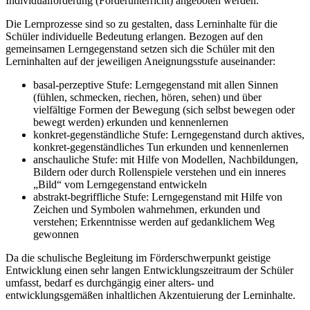
Individualförderung (Förderunterricht) angeboten werden.
Die Lernprozesse sind so zu gestalten, dass Lerninhalte für die
Schüler individuelle Bedeutung erlangen. Bezogen auf den
gemeinsamen Lerngegenstand setzen sich die Schüler mit den
Lerninhalten auf der jeweiligen Aneignungsstufe auseinander:
basal-perzeptive Stufe: Lerngegenstand mit allen Sinnen
(fühlen, schmecken, riechen, hören, sehen) und über
vielfältige Formen der Bewegung (sich selbst bewegen oder
bewegt werden) erkunden und kennenlernen
konkret-gegenständliche Stufe: Lerngegenstand durch aktives,
konkret-gegenständliches Tun erkunden und kennenlernen
anschauliche Stufe: mit Hilfe von Modellen, Nachbildungen,
Bildern oder durch Rollenspiele verstehen und ein inneres
„Bild“ vom Lerngegenstand entwickeln
abstrakt-begriffliche Stufe: Lerngegenstand mit Hilfe von
Zeichen und Symbolen wahrnehmen, erkunden und
verstehen; Erkenntnisse werden auf gedanklichem Weg
gewonnen
Da die schulische Begleitung im Förderschwerpunkt geistige
Entwicklung einen sehr langen Entwicklungszeitraum der Schüler
umfasst, bedarf es durchgängig einer alters- und
entwicklungsgemäßen inhaltlichen Akzentuierung der Lerninhalte.