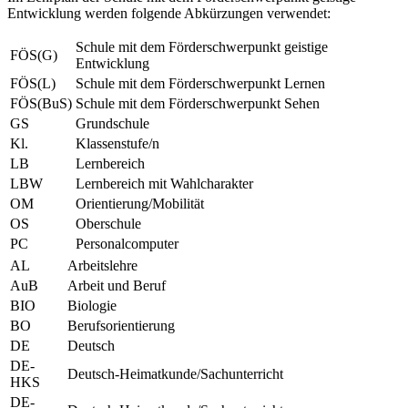
Entwicklung werden folgende Abkürzungen verwendet:
Schule mit dem Förderschwerpunkt geistige
FÖS(G)
Entwicklung
FÖS(L)
Schule mit dem Förderschwerpunkt Lernen
FÖS(BuS)
Schule mit dem Förderschwerpunkt Sehen
GS
Grundschule
Kl.
Klassenstufe/n
LB
Lernbereich
LBW
Lernbereich mit Wahlcharakter
OM
Orientierung/Mobilität
OS
Oberschule
PC
Personalcomputer
AL
Arbeitslehre
AuB
Arbeit und Beruf
BIO
Biologie
BO
Berufsorientierung
DE
Deutsch
DE-
Deutsch-Heimatkunde/Sachunterricht
HKS
DE-