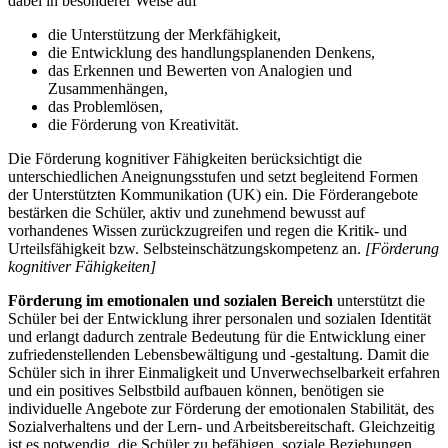
dabei in besonderer Weise auf
die Unterstützung der Merkfähigkeit,
die Entwicklung des handlungsplanenden Denkens,
das Erkennen und Bewerten von Analogien und
Zusammenhängen,
das Problemlösen,
die Förderung von Kreativität.
Die Förderung kognitiver Fähigkeiten berücksichtigt die
unterschiedlichen Aneignungsstufen und setzt begleitend Formen
der Unterstützten Kommunikation (UK) ein. Die Förderangebote
bestärken die Schüler, aktiv und zunehmend bewusst auf
vorhandenes Wissen zurückzugreifen und regen die Kritik- und
Urteilsfähigkeit bzw. Selbsteinschätzungskompetenz an.
[Förderung
kognitiver Fähigkeiten]
Förderung im emotionalen und sozialen Bereich
unterstützt die
Schüler bei der Entwicklung ihrer personalen und sozialen Identität
und erlangt dadurch zentrale Bedeutung für die Entwicklung einer
zufriedenstellenden Lebensbewältigung und -gestaltung. Damit die
Schüler sich in ihrer Einmaligkeit und Unverwechselbarkeit erfahren
und ein positives Selbstbild aufbauen können, benötigen sie
individuelle Angebote zur Förderung der emotionalen Stabilität, des
Sozialverhaltens und der Lern- und Arbeitsbereitschaft. Gleichzeitig
ist es notwendig, die Schüler zu befähigen, soziale Beziehungen