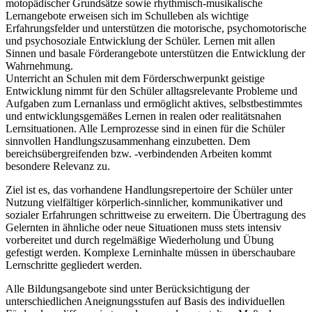
motopädischer Grundsätze sowie rhythmisch-musikalische
Lernangebote erweisen sich im Schulleben als wichtige
Erfahrungsfelder und unterstützen die motorische, psychomotorische
und psychosoziale Entwicklung der Schüler. Lernen mit allen
Sinnen und basale Förderangebote unterstützen die Entwicklung der
Wahrnehmung.
Unterricht an Schulen mit dem Förderschwerpunkt geistige
Entwicklung nimmt für den Schüler alltagsrelevante Probleme und
Aufgaben zum Lernanlass und ermöglicht aktives, selbstbestimmtes
und entwicklungsgemäßes Lernen in realen oder realitätsnahen
Lernsituationen. Alle Lernprozesse sind in einen für die Schüler
sinnvollen Handlungszusammenhang einzubetten. Dem
bereichsübergreifenden bzw. -verbindenden Arbeiten kommt
besondere Relevanz zu.
Ziel ist es, das vorhandene Handlungsrepertoire der Schüler unter
Nutzung vielfältiger körperlich-sinnlicher, kommunikativer und
sozialer Erfahrungen schrittweise zu erweitern. Die Übertragung des
Gelernten in ähnliche oder neue Situationen muss stets intensiv
vorbereitet und durch regelmäßige Wiederholung und Übung
gefestigt werden. Komplexe Lerninhalte müssen in überschaubare
Lernschritte gegliedert werden.
Alle Bildungsangebote sind unter Berücksichtigung der
unterschiedlichen Aneignungsstufen auf Basis des individuellen