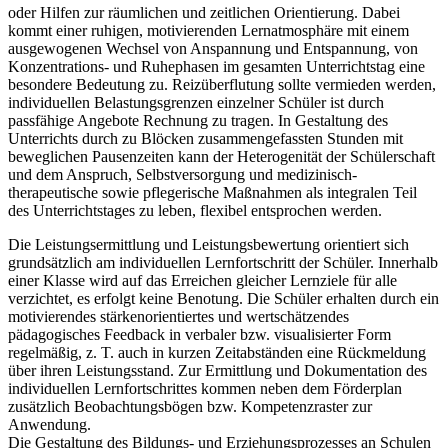
oder Hilfen zur räumlichen und zeitlichen Orientierung. Dabei
kommt einer ruhigen, motivierenden Lernatmosphäre mit einem
ausgewogenen Wechsel von Anspannung und Entspannung, von
Konzentrations- und Ruhephasen im gesamten Unterrichtstag eine
besondere Bedeutung zu. Reizüberflutung sollte vermieden werden,
individuellen Belastungsgrenzen einzelner Schüler ist durch
passfähige Angebote Rechnung zu tragen. In Gestaltung des
Unterrichts durch zu Blöcken zusammengefassten Stunden mit
beweglichen Pausenzeiten kann der Heterogenität der Schülerschaft
und dem Anspruch, Selbstversorgung und medizinisch-
therapeutische sowie pflegerische Maßnahmen als integralen Teil
des Unterrichtstages zu leben, flexibel entsprochen werden.
Die Leistungsermittlung und Leistungsbewertung orientiert sich
grundsätzlich am individuellen Lernfortschritt der Schüler. Innerhalb
einer Klasse wird auf das Erreichen gleicher Lernziele für alle
verzichtet, es erfolgt keine Benotung. Die Schüler erhalten durch ein
motivierendes stärkenorientiertes und wertschätzendes
pädagogisches Feedback in verbaler bzw. visualisierter Form
regelmäßig, z. T. auch in kurzen Zeitabständen eine Rückmeldung
über ihren Leistungsstand. Zur Ermittlung und Dokumentation des
individuellen Lernfortschrittes kommen neben dem Förderplan
zusätzlich Beobachtungsbögen bzw. Kompetenzraster zur
Anwendung.
Die Gestaltung des Bildungs- und Erziehungsprozesses an Schulen