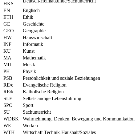
Deutsch-Heimatkunde/Sachunterricht
HKS
EN
Englisch
ETH
Ethik
GE
Geschichte
GEO
Geographie
HW
Hauswirtschaft
INF
Informatik
KU
Kunst
MA
Mathematik
MU
Musik
PH
Physik
PSB
Persönlichkeit und soziale Beziehungen
RE/e
Evangelische Religion
RE/k
Katholische Religion
SLF
Selbstständige Lebensführung
SPO
Sport
SU
Sachunterricht
WDBK
Wahrnehmung, Denken, Bewegung und Kommunikation
WE
Werken
WTH
Wirtschaft-Technik-Haushalt/Soziales