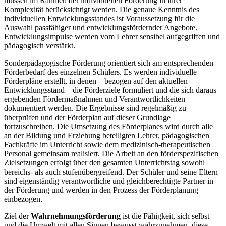
müssen im Rahmen der individuellen Förderung in ihrer
Komplexität berücksichtigt werden. Die genaue Kenntnis des
individuellen Entwicklungsstandes ist Voraussetzung für die
Auswahl passfähiger und entwicklungsfördernder Angebote.
Entwicklungsimpulse werden vom Lehrer sensibel aufgegriffen und
pädagogisch verstärkt.
Sonderpädagogische Förderung orientiert sich am entsprechenden
Förderbedarf des einzelnen Schülers. Es werden individuelle
Förderpläne erstellt, in denen – bezogen auf den aktuellen
Entwicklungsstand – die Förderziele formuliert und die sich daraus
ergebenden Fördermaßnahmen und Verantwortlichkeiten
dokumentiert werden. Die Ergebnisse sind regelmäßig zu
überprüfen und der Förderplan auf dieser Grundlage
fortzuschreiben. Die Umsetzung des Förderplanes wird durch alle
an der Bildung und Erziehung beteiligten Lehrer, pädagogischen
Fachkräfte im Unterricht sowie dem medizinisch-therapeutischen
Personal gemeinsam realisiert. Die Arbeit an den förderspezifischen
Zielsetzungen erfolgt über den gesamten Unterrichtstag sowohl
bereichs- als auch stufenübergreifend. Der Schüler und seine Eltern
sind eigenständig verantwortliche und gleichberechtigte Partner in
der Förderung und werden in den Prozess der Förderplanung
einbezogen.
Ziel der
Wahrnehmungsförderung
ist die Fähigkeit, sich selbst
und die Umwelt mit allen Sinnen bewusst wahrzunehmen, diese