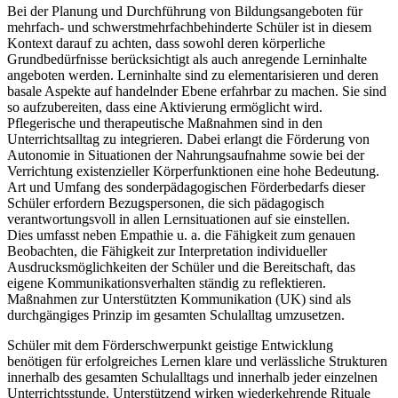
Bei der Planung und Durchführung von Bildungsangeboten für
mehrfach- und schwerstmehrfachbehinderte Schüler ist in diesem
Kontext darauf zu achten, dass sowohl deren körperliche
Grundbedürfnisse berücksichtigt als auch anregende Lerninhalte
angeboten werden. Lerninhalte sind zu elementarisieren und deren
basale Aspekte auf handelnder Ebene erfahrbar zu machen. Sie sind
so aufzubereiten, dass eine Aktivierung ermöglicht wird.
Pflegerische und therapeutische Maßnahmen sind in den
Unterrichtsalltag zu integrieren. Dabei erlangt die Förderung von
Autonomie in Situationen der Nahrungsaufnahme sowie bei der
Verrichtung existenzieller Körperfunktionen eine hohe Bedeutung.
Art und Umfang des sonderpädagogischen Förderbedarfs dieser
Schüler erfordern Bezugspersonen, die sich pädagogisch
verantwortungsvoll in allen Lernsituationen auf sie einstellen.
Dies umfasst neben Empathie u. a. die Fähigkeit zum genauen
Beobachten, die Fähigkeit zur Interpretation individueller
Ausdrucksmöglichkeiten der Schüler und die Bereitschaft, das
eigene Kommunikationsverhalten ständig zu reflektieren.
Maßnahmen zur Unterstützten Kommunikation (UK) sind als
durchgängiges Prinzip im gesamten Schulalltag umzusetzen.
Schüler mit dem Förderschwerpunkt geistige Entwicklung
benötigen für erfolgreiches Lernen klare und verlässliche Strukturen
innerhalb des gesamten Schulalltags und innerhalb jeder einzelnen
Unterrichtsstunde. Unterstützend wirken wiederkehrende Rituale