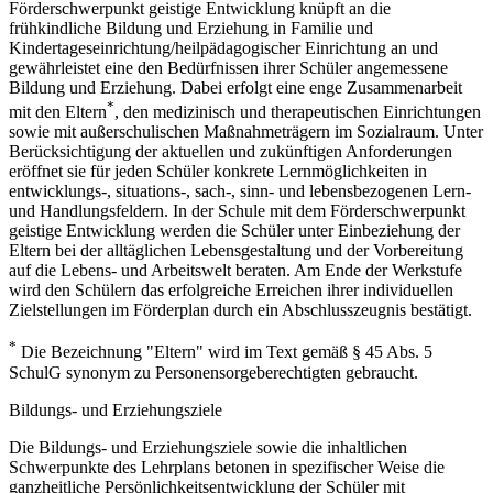
Förderschwerpunkt geistige Entwicklung knüpft an die
frühkindliche Bildung und Erziehung in Familie und
Kindertageseinrichtung/heilpädagogischer Einrichtung an und
gewährleistet eine den Bedürfnissen ihrer Schüler angemessene
Bildung und Erziehung. Dabei erfolgt eine enge Zusammenarbeit
*
mit den Eltern
, den medizinisch und therapeutischen Einrichtungen
sowie mit außerschulischen Maßnahmeträgern im Sozialraum. Unter
Berücksichtigung der aktuellen und zukünftigen Anforderungen
eröffnet sie für jeden Schüler konkrete Lernmöglichkeiten in
entwicklungs-, situations-, sach-, sinn- und lebensbezogenen Lern-
und Handlungsfeldern. In der Schule mit dem Förderschwerpunkt
geistige Entwicklung werden die Schüler unter Einbeziehung der
Eltern bei der alltäglichen Lebensgestaltung und der Vorbereitung
auf die Lebens- und Arbeitswelt beraten. Am Ende der Werkstufe
wird den Schülern das erfolgreiche Erreichen ihrer individuellen
Zielstellungen im Förderplan durch ein Abschlusszeugnis bestätigt.
*
Die Bezeichnung "Eltern" wird im Text gemäß § 45 Abs. 5
SchulG synonym zu Personensorgeberechtigten gebraucht.
Bildungs- und Erziehungsziele
Die Bildungs- und Erziehungsziele sowie die inhaltlichen
Schwerpunkte des Lehrplans betonen in spezifischer Weise die
ganzheitliche Persönlichkeitsentwicklung der Schüler mit