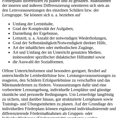
Förderplans differenziert zu planen und zu gestalten. Maßnahmen
der inneren und äußeren Differenzierung orientieren sich stets an
den Lernvoraussetzungen des einzelnen Schülers bzw. der
Lerngruppe. Sie können sich u. a. beziehen auf
Umfang der Lerninhalte,
Grad der Komplexität der Aufgaben,
Darstellung der Ergebnisse,
Lernzeit, u. a. Anzahl der notwendigen Wiederholungen,
Grad der Selbstständigkeit/Notwendigkeit direkter Hilfe,
Art der inhaltlichen oder methodischen Zugänge,
Art und Umfang der im Unterricht genutzten Medien,
insbesondere spezifischer didaktischer Hilfsmittel sowie
die Auswahl der Sozialformen.
Offene Unterrichtsformen sind besonders geeignet, flexibel auf
unterschiedliche Lernbedürfnisse bzw. Leistungsvoraussetzungen zu
reagieren, den Schülern Erfolgserlebnisse zu verschaffen und das
Miteinanderlernen zu fördern. Voraussetzungen dafür sind eine
vorbereitete Lernumgebung, individuelle Lernplätze und günstige
räumliche und personelle Bedingungen. Um Lernerfolge langfristig
zu sichern, sind darüber hinaus, gut strukturierte Lernphasen sowie
Trainings- und Übungseinheiten zu planen. Auf der Grundlage des
individuellen Förderplans können ergänzend individualisierende und
differenzierende Fördermaßnahmen als Gruppen- oder