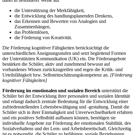
dabei in besonderer Weise auf
die Unterstützung der Merkfähigkeit,
die Entwicklung des handlungsplanenden Denkens,
das Erkennen und Bewerten von Analogien und
Zusammenhängen,
das Problemlösen,
die Förderung von Kreativität.
Die Förderung kognitiver Fähigkeiten berücksichtigt die
unterschiedlichen Aneignungsstufen und setzt begleitend Formen
der Unterstützten Kommunikation (UK) ein. Die Förderangebote
bestärken die Schüler, aktiv und zunehmend bewusst auf
vorhandenes Wissen zurückzugreifen und regen die Kritik- und
Urteilsfähigkeit bzw. Selbsteinschätzungskompetenz an.
[Förderung
kognitiver Fähigkeiten]
Förderung im emotionalen und sozialen Bereich
unterstützt die
Schüler bei der Entwicklung ihrer personalen und sozialen Identität
und erlangt dadurch zentrale Bedeutung für die Entwicklung einer
zufriedenstellenden Lebensbewältigung und -gestaltung. Damit die
Schüler sich in ihrer Einmaligkeit und Unverwechselbarkeit erfahren
und ein positives Selbstbild aufbauen können, benötigen sie
individuelle Angebote zur Förderung der emotionalen Stabilität, des
Sozialverhaltens und der Lern- und Arbeitsbereitschaft. Gleichzeitig
ist es notwendig, die Schüler zu befähigen, soziale Beziehungen