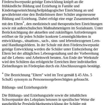
Förderschwerpunkt geistige Entwicklung knüpft an die
frühkindliche Bildung und Erziehung in Familie und
Kindertageseinrichtung/heilpädagogischer Einrichtung an und
gewährleistet eine den Bedürfnissen ihrer Schüler angemessene
Bildung und Erziehung. Dabei erfolgt eine enge Zusammenarbeit
*
mit den Eltern
, den medizinisch und therapeutischen Einrichtungen
sowie mit außerschulischen Maßnahmeträgern im Sozialraum. Unter
Berücksichtigung der aktuellen und zukünftigen Anforderungen
eröffnet sie für jeden Schüler konkrete Lernmöglichkeiten in
entwicklungs-, situations-, sach-, sinn- und lebensbezogenen Lern-
und Handlungsfeldern. In der Schule mit dem Förderschwerpunkt
geistige Entwicklung werden die Schüler unter Einbeziehung der
Eltern bei der alltäglichen Lebensgestaltung und der Vorbereitung
auf die Lebens- und Arbeitswelt beraten. Am Ende der Werkstufe
wird den Schülern das erfolgreiche Erreichen ihrer individuellen
Zielstellungen im Förderplan durch ein Abschlusszeugnis bestätigt.
*
Die Bezeichnung "Eltern" wird im Text gemäß § 45 Abs. 5
SchulG synonym zu Personensorgeberechtigten gebraucht.
Bildungs- und Erziehungsziele
Die Bildungs- und Erziehungsziele sowie die inhaltlichen
Schwerpunkte des Lehrplans betonen in spezifischer Weise die
ganzheitliche Persönlichkeitsentwicklung der Schüler mit