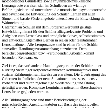
motopädischer Grundsätze sowie rhythmisch-musikalische
Lernangebote erweisen sich im Schulleben als wichtige
Erfahrungsfelder und unterstützen die motorische, psychomotorische
und psychosoziale Entwicklung der Schüler. Lernen mit allen
Sinnen und basale Förderangebote unterstützen die Entwicklung der
Wahrnehmung.
Unterricht an Schulen mit dem Förderschwerpunkt geistige
Entwicklung nimmt für den Schüler alltagsrelevante Probleme und
Aufgaben zum Lernanlass und ermöglicht aktives, selbstbestimmtes
und entwicklungsgemäßes Lernen in realen oder realitätsnahen
Lernsituationen. Alle Lernprozesse sind in einen für die Schüler
sinnvollen Handlungszusammenhang einzubetten. Dem
bereichsübergreifenden bzw. -verbindenden Arbeiten kommt
besondere Relevanz zu.
Ziel ist es, das vorhandene Handlungsrepertoire der Schüler unter
Nutzung vielfältiger körperlich-sinnlicher, kommunikativer und
sozialer Erfahrungen schrittweise zu erweitern. Die Übertragung des
Gelernten in ähnliche oder neue Situationen muss stets intensiv
vorbereitet und durch regelmäßige Wiederholung und Übung
gefestigt werden. Komplexe Lerninhalte müssen in überschaubare
Lernschritte gegliedert werden.
Alle Bildungsangebote sind unter Berücksichtigung der
unterschiedlichen Aneignungsstufen auf Basis des individuellen