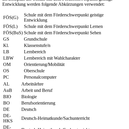
Entwicklung werden folgende Abkürzungen verwendet:
Schule mit dem Förderschwerpunkt geistige
FÖS(G)
Entwicklung
FÖS(L)
Schule mit dem Förderschwerpunkt Lernen
FÖS(BuS)
Schule mit dem Förderschwerpunkt Sehen
GS
Grundschule
Kl.
Klassenstufe/n
LB
Lernbereich
LBW
Lernbereich mit Wahlcharakter
OM
Orientierung/Mobilität
OS
Oberschule
PC
Personalcomputer
AL
Arbeitslehre
AuB
Arbeit und Beruf
BIO
Biologie
BO
Berufsorientierung
DE
Deutsch
DE-
Deutsch-Heimatkunde/Sachunterricht
HKS
DE-