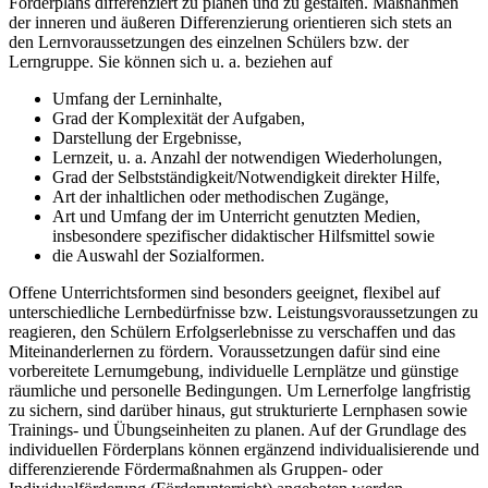
Förderplans differenziert zu planen und zu gestalten. Maßnahmen
der inneren und äußeren Differenzierung orientieren sich stets an
den Lernvoraussetzungen des einzelnen Schülers bzw. der
Lerngruppe. Sie können sich u. a. beziehen auf
Umfang der Lerninhalte,
Grad der Komplexität der Aufgaben,
Darstellung der Ergebnisse,
Lernzeit, u. a. Anzahl der notwendigen Wiederholungen,
Grad der Selbstständigkeit/Notwendigkeit direkter Hilfe,
Art der inhaltlichen oder methodischen Zugänge,
Art und Umfang der im Unterricht genutzten Medien,
insbesondere spezifischer didaktischer Hilfsmittel sowie
die Auswahl der Sozialformen.
Offene Unterrichtsformen sind besonders geeignet, flexibel auf
unterschiedliche Lernbedürfnisse bzw. Leistungsvoraussetzungen zu
reagieren, den Schülern Erfolgserlebnisse zu verschaffen und das
Miteinanderlernen zu fördern. Voraussetzungen dafür sind eine
vorbereitete Lernumgebung, individuelle Lernplätze und günstige
räumliche und personelle Bedingungen. Um Lernerfolge langfristig
zu sichern, sind darüber hinaus, gut strukturierte Lernphasen sowie
Trainings- und Übungseinheiten zu planen. Auf der Grundlage des
individuellen Förderplans können ergänzend individualisierende und
differenzierende Fördermaßnahmen als Gruppen- oder