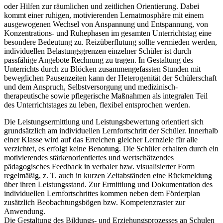
oder Hilfen zur räumlichen und zeitlichen Orientierung. Dabei
kommt einer ruhigen, motivierenden Lernatmosphäre mit einem
ausgewogenen Wechsel von Anspannung und Entspannung, von
Konzentrations- und Ruhephasen im gesamten Unterrichtstag eine
besondere Bedeutung zu. Reizüberflutung sollte vermieden werden,
individuellen Belastungsgrenzen einzelner Schüler ist durch
passfähige Angebote Rechnung zu tragen. In Gestaltung des
Unterrichts durch zu Blöcken zusammengefassten Stunden mit
beweglichen Pausenzeiten kann der Heterogenität der Schülerschaft
und dem Anspruch, Selbstversorgung und medizinisch-
therapeutische sowie pflegerische Maßnahmen als integralen Teil
des Unterrichtstages zu leben, flexibel entsprochen werden.
Die Leistungsermittlung und Leistungsbewertung orientiert sich
grundsätzlich am individuellen Lernfortschritt der Schüler. Innerhalb
einer Klasse wird auf das Erreichen gleicher Lernziele für alle
verzichtet, es erfolgt keine Benotung. Die Schüler erhalten durch ein
motivierendes stärkenorientiertes und wertschätzendes
pädagogisches Feedback in verbaler bzw. visualisierter Form
regelmäßig, z. T. auch in kurzen Zeitabständen eine Rückmeldung
über ihren Leistungsstand. Zur Ermittlung und Dokumentation des
individuellen Lernfortschrittes kommen neben dem Förderplan
zusätzlich Beobachtungsbögen bzw. Kompetenzraster zur
Anwendung.
Die Gestaltung des Bildungs- und Erziehungsprozesses an Schulen