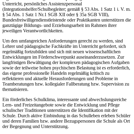
Unterricht, persönliches Assistenzpersonal
(Integrationshelfer/Schulbegleiter; gemäß § 53 Abs. 1 Satz 1 i. V. m.
§ 54 Abs. 1 Satz 1 Nr.1 SGB XII oder § 35a SGB VIII),
Bundesfreiwilligendienstleistende oder Praktikanten unterstützen die
ganztägige Bildungs- und Erziehungsarbeit im Rahmen ihrer
jeweiligen Verantwortlichkeiten.
Um den umfangreichen Anforderungen gerecht zu werden, sind
Lehrer und pädagogische Fachkräfte im Unterricht gefordert, sich
regelmäßig fortzubilden und sich mit neuen wissenschaftlichen
Entwicklungen im Förderschwerpunkt auseinanderzusetzen. Zur
langfristigen Bewältigung der komplexen pädagogischen Aufgaben
sowie der teilweise hohen psychischen Belastung ist es erforderlich,
das eigene professionelle Handeln regelmäßig kritisch zu
reflektieren und aktuelle Herausforderungen und Probleme in
Teamberatungen bzw. kollegialer Fallberatung bzw. Supervision zu
thematisieren.
Ein förderliches Schulklima, interessante und abwechslungsreiche
Lern- und Freizeitangebote sowie die Entwicklung und Pflege
schulischer Traditionen unterstützen die Identifikation mit der
Schule. Durch aktive Einbindung in das Schulleben erleben Schüler
und deren Familien bzw. andere Bezugspersonen die Schule als Ort
der Begegnung und Unterstützung.