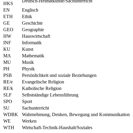
Deutsch-Heimatkunde/Sachunterricht
HKS
EN
Englisch
ETH
Ethik
GE
Geschichte
GEO
Geographie
HW
Hauswirtschaft
INF
Informatik
KU
Kunst
MA
Mathematik
MU
Musik
PH
Physik
PSB
Persönlichkeit und soziale Beziehungen
RE/e
Evangelische Religion
RE/k
Katholische Religion
SLF
Selbstständige Lebensführung
SPO
Sport
SU
Sachunterricht
WDBK
Wahrnehmung, Denken, Bewegung und Kommunikation
WE
Werken
WTH
Wirtschaft-Technik-Haushalt/Soziales