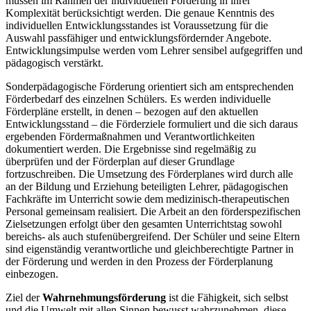
müssen im Rahmen der individuellen Förderung in ihrer
Komplexität berücksichtigt werden. Die genaue Kenntnis des
individuellen Entwicklungsstandes ist Voraussetzung für die
Auswahl passfähiger und entwicklungsfördernder Angebote.
Entwicklungsimpulse werden vom Lehrer sensibel aufgegriffen und
pädagogisch verstärkt.
Sonderpädagogische Förderung orientiert sich am entsprechenden
Förderbedarf des einzelnen Schülers. Es werden individuelle
Förderpläne erstellt, in denen – bezogen auf den aktuellen
Entwicklungsstand – die Förderziele formuliert und die sich daraus
ergebenden Fördermaßnahmen und Verantwortlichkeiten
dokumentiert werden. Die Ergebnisse sind regelmäßig zu
überprüfen und der Förderplan auf dieser Grundlage
fortzuschreiben. Die Umsetzung des Förderplanes wird durch alle
an der Bildung und Erziehung beteiligten Lehrer, pädagogischen
Fachkräfte im Unterricht sowie dem medizinisch-therapeutischen
Personal gemeinsam realisiert. Die Arbeit an den förderspezifischen
Zielsetzungen erfolgt über den gesamten Unterrichtstag sowohl
bereichs- als auch stufenübergreifend. Der Schüler und seine Eltern
sind eigenständig verantwortliche und gleichberechtigte Partner in
der Förderung und werden in den Prozess der Förderplanung
einbezogen.
Ziel der
Wahrnehmungsförderung
ist die Fähigkeit, sich selbst
und die Umwelt mit allen Sinnen bewusst wahrzunehmen, diese