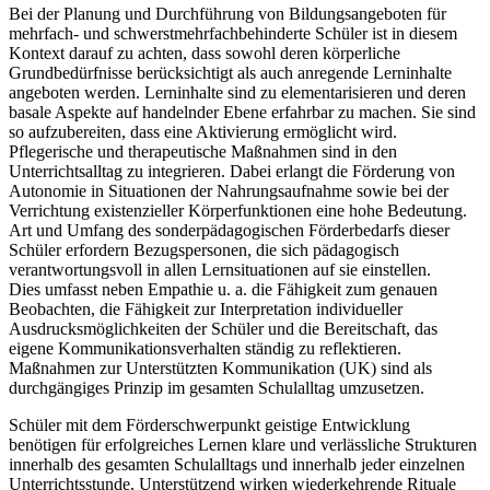
Bei der Planung und Durchführung von Bildungsangeboten für
mehrfach- und schwerstmehrfachbehinderte Schüler ist in diesem
Kontext darauf zu achten, dass sowohl deren körperliche
Grundbedürfnisse berücksichtigt als auch anregende Lerninhalte
angeboten werden. Lerninhalte sind zu elementarisieren und deren
basale Aspekte auf handelnder Ebene erfahrbar zu machen. Sie sind
so aufzubereiten, dass eine Aktivierung ermöglicht wird.
Pflegerische und therapeutische Maßnahmen sind in den
Unterrichtsalltag zu integrieren. Dabei erlangt die Förderung von
Autonomie in Situationen der Nahrungsaufnahme sowie bei der
Verrichtung existenzieller Körperfunktionen eine hohe Bedeutung.
Art und Umfang des sonderpädagogischen Förderbedarfs dieser
Schüler erfordern Bezugspersonen, die sich pädagogisch
verantwortungsvoll in allen Lernsituationen auf sie einstellen.
Dies umfasst neben Empathie u. a. die Fähigkeit zum genauen
Beobachten, die Fähigkeit zur Interpretation individueller
Ausdrucksmöglichkeiten der Schüler und die Bereitschaft, das
eigene Kommunikationsverhalten ständig zu reflektieren.
Maßnahmen zur Unterstützten Kommunikation (UK) sind als
durchgängiges Prinzip im gesamten Schulalltag umzusetzen.
Schüler mit dem Förderschwerpunkt geistige Entwicklung
benötigen für erfolgreiches Lernen klare und verlässliche Strukturen
innerhalb des gesamten Schulalltags und innerhalb jeder einzelnen
Unterrichtsstunde. Unterstützend wirken wiederkehrende Rituale