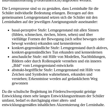
Individualförderung (Förderunterricht) angeboten werden.
Die Lernprozesse sind so zu gestalten, dass Lerninhalte für die
Schüler individuelle Bedeutung erlangen. Bezogen auf den
gemeinsamen Lerngegenstand setzen sich die Schüler mit den
Lerninhalten auf der jeweiligen Aneignungsstufe auseinander:
basal-perzeptive Stufe: Lerngegenstand mit allen Sinnen
(fühlen, schmecken, riechen, hören, sehen) und über
vielfältige Formen der Bewegung (sich selbst bewegen oder
bewegt werden) erkunden und kennenlernen
konkret-gegenständliche Stufe: Lerngegenstand durch aktives,
konkret-gegenständliches Tun erkunden und kennenlernen
anschauliche Stufe: mit Hilfe von Modellen, Nachbildungen,
Bildern oder durch Rollenspiele verstehen und ein inneres
„Bild“ vom Lerngegenstand entwickeln
abstrakt-begriffliche Stufe: Lerngegenstand mit Hilfe von
Zeichen und Symbolen wahrnehmen, erkunden und
verstehen; Erkenntnisse werden auf gedanklichem Weg
gewonnen
Da die schulische Begleitung im Förderschwerpunkt geistige
Entwicklung einen sehr langen Entwicklungszeitraum der Schüler
umfasst, bedarf es durchgängig einer alters- und
entwicklungsgemäßen inhaltlichen Akzentuierung der Lerninhalte.