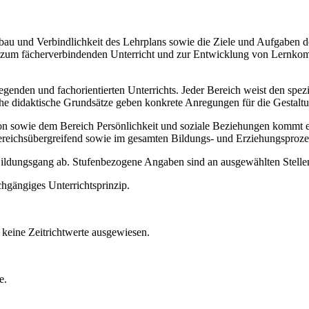
Aufbau und Verbindlichkeit des Lehrplans sowie die Ziele und Aufgaben
ise zum fächerverbindenden Unterricht und zur Entwicklung von Lernko
legenden und fachorientierten Unterrichts. Jeder Bereich weist den spe
sche didaktische Grundsätze geben konkrete Anregungen für die Gestalt
ie dem Bereich Persönlichkeit und soziale Beziehungen kommt ein b
ereichsübergreifend sowie im gesamten Bildungs- und Erziehungsproze
 Bildungsgang ab. Stufenbezogene Angaben sind an ausgewählten Stellen
chgängiges Unterrichtsprinzip.
keine Zeitrichtwerte ausgewiesen.
e.