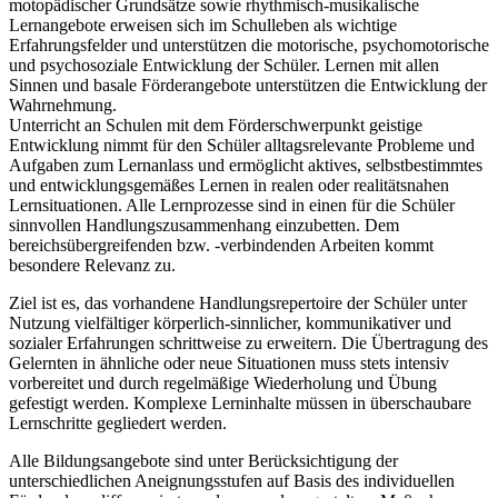
motopädischer Grundsätze sowie rhythmisch-musikalische
Lernangebote erweisen sich im Schulleben als wichtige
Erfahrungsfelder und unterstützen die motorische, psychomotorische
und psychosoziale Entwicklung der Schüler. Lernen mit allen
Sinnen und basale Förderangebote unterstützen die Entwicklung der
Wahrnehmung.
Unterricht an Schulen mit dem Förderschwerpunkt geistige
Entwicklung nimmt für den Schüler alltagsrelevante Probleme und
Aufgaben zum Lernanlass und ermöglicht aktives, selbstbestimmtes
und entwicklungsgemäßes Lernen in realen oder realitätsnahen
Lernsituationen. Alle Lernprozesse sind in einen für die Schüler
sinnvollen Handlungszusammenhang einzubetten. Dem
bereichsübergreifenden bzw. -verbindenden Arbeiten kommt
besondere Relevanz zu.
Ziel ist es, das vorhandene Handlungsrepertoire der Schüler unter
Nutzung vielfältiger körperlich-sinnlicher, kommunikativer und
sozialer Erfahrungen schrittweise zu erweitern. Die Übertragung des
Gelernten in ähnliche oder neue Situationen muss stets intensiv
vorbereitet und durch regelmäßige Wiederholung und Übung
gefestigt werden. Komplexe Lerninhalte müssen in überschaubare
Lernschritte gegliedert werden.
Alle Bildungsangebote sind unter Berücksichtigung der
unterschiedlichen Aneignungsstufen auf Basis des individuellen