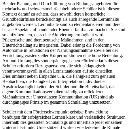
Bei der Planung und Durchführung von Bildungsangeboten für
mehrfach- und schwerstmehrfachbehinderte Schüler ist in diesem
Kontext darauf zu achten, dass sowohl deren körperliche
Grundbedürfnisse berücksichtigt als auch anregende Lerninhalte
angeboten werden. Lerninhalte sind zu elementarisieren und deren
basale Aspekte auf handelnder Ebene erfahrbar zu machen. Sie sind
so aufzubereiten, dass eine Aktivierung ermöglicht wird.
Pflegerische und therapeutische Maßnahmen sind in den
Unterrichtsalltag zu integrieren. Dabei erlangt die Förderung von
Autonomie in Situationen der Nahrungsaufnahme sowie bei der
Verrichtung existenzieller Körperfunktionen eine hohe Bedeutung.
Art und Umfang des sonderpädagogischen Förderbedarfs dieser
Schüler erfordern Bezugspersonen, die sich pädagogisch
verantwortungsvoll in allen Lernsituationen auf sie einstellen.
Dies umfasst neben Empathie u. a. die Fähigkeit zum genauen
Beobachten, die Fähigkeit zur Interpretation individueller
Ausdrucksmöglichkeiten der Schüler und die Bereitschaft, das
eigene Kommunikationsverhalten ständig zu reflektieren.
Maßnahmen zur Unterstützten Kommunikation (UK) sind als
durchgängiges Prinzip im gesamten Schulalltag umzusetzen.
Schüler mit dem Förderschwerpunkt geistige Entwicklung
benötigen für erfolgreiches Lernen klare und verlässliche Strukturen
innerhalb des gesamten Schulalltags und innerhalb jeder einzelnen
Unterrichtsstunde. Unterstützend wirken wiederkehrende Rituale