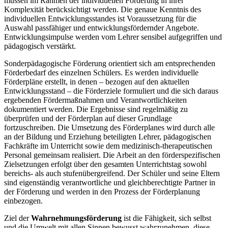
müssen im Rahmen der individuellen Förderung in ihrer
Komplexität berücksichtigt werden. Die genaue Kenntnis des
individuellen Entwicklungsstandes ist Voraussetzung für die
Auswahl passfähiger und entwicklungsfördernder Angebote.
Entwicklungsimpulse werden vom Lehrer sensibel aufgegriffen und
pädagogisch verstärkt.
Sonderpädagogische Förderung orientiert sich am entsprechenden
Förderbedarf des einzelnen Schülers. Es werden individuelle
Förderpläne erstellt, in denen – bezogen auf den aktuellen
Entwicklungsstand – die Förderziele formuliert und die sich daraus
ergebenden Fördermaßnahmen und Verantwortlichkeiten
dokumentiert werden. Die Ergebnisse sind regelmäßig zu
überprüfen und der Förderplan auf dieser Grundlage
fortzuschreiben. Die Umsetzung des Förderplanes wird durch alle
an der Bildung und Erziehung beteiligten Lehrer, pädagogischen
Fachkräfte im Unterricht sowie dem medizinisch-therapeutischen
Personal gemeinsam realisiert. Die Arbeit an den förderspezifischen
Zielsetzungen erfolgt über den gesamten Unterrichtstag sowohl
bereichs- als auch stufenübergreifend. Der Schüler und seine Eltern
sind eigenständig verantwortliche und gleichberechtigte Partner in
der Förderung und werden in den Prozess der Förderplanung
einbezogen.
Ziel der
Wahrnehmungsförderung
ist die Fähigkeit, sich selbst
und die Umwelt mit allen Sinnen bewusst wahrzunehmen, diese