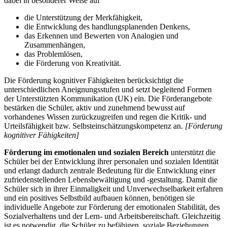
dabei in besonderer Weise auf
die Unterstützung der Merkfähigkeit,
die Entwicklung des handlungsplanenden Denkens,
das Erkennen und Bewerten von Analogien und
Zusammenhängen,
das Problemlösen,
die Förderung von Kreativität.
Die Förderung kognitiver Fähigkeiten berücksichtigt die
unterschiedlichen Aneignungsstufen und setzt begleitend Formen
der Unterstützten Kommunikation (UK) ein. Die Förderangebote
bestärken die Schüler, aktiv und zunehmend bewusst auf
vorhandenes Wissen zurückzugreifen und regen die Kritik- und
Urteilsfähigkeit bzw. Selbsteinschätzungskompetenz an.
[Förderung
kognitiver Fähigkeiten]
Förderung im emotionalen und sozialen Bereich
unterstützt die
Schüler bei der Entwicklung ihrer personalen und sozialen Identität
und erlangt dadurch zentrale Bedeutung für die Entwicklung einer
zufriedenstellenden Lebensbewältigung und -gestaltung. Damit die
Schüler sich in ihrer Einmaligkeit und Unverwechselbarkeit erfahren
und ein positives Selbstbild aufbauen können, benötigen sie
individuelle Angebote zur Förderung der emotionalen Stabilität, des
Sozialverhaltens und der Lern- und Arbeitsbereitschaft. Gleichzeitig
ist es notwendig, die Schüler zu befähigen, soziale Beziehungen