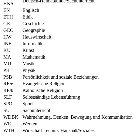
Deutsch-Heimatkunde/Sachunterricht
HKS
EN
Englisch
ETH
Ethik
GE
Geschichte
GEO
Geographie
HW
Hauswirtschaft
INF
Informatik
KU
Kunst
MA
Mathematik
MU
Musik
PH
Physik
PSB
Persönlichkeit und soziale Beziehungen
RE/e
Evangelische Religion
RE/k
Katholische Religion
SLF
Selbstständige Lebensführung
SPO
Sport
SU
Sachunterricht
WDBK
Wahrnehmung, Denken, Bewegung und Kommunikation
WE
Werken
WTH
Wirtschaft-Technik-Haushalt/Soziales