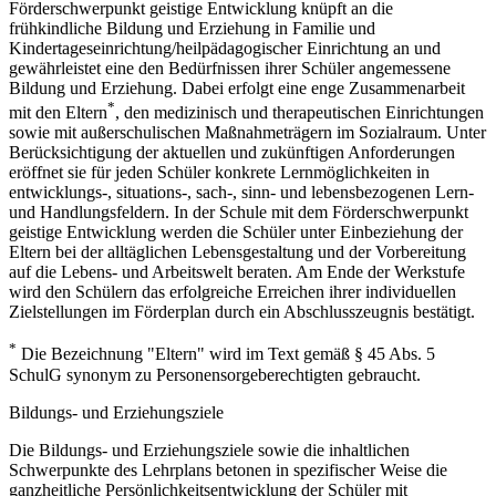
Förderschwerpunkt geistige Entwicklung knüpft an die
frühkindliche Bildung und Erziehung in Familie und
Kindertageseinrichtung/heilpädagogischer Einrichtung an und
gewährleistet eine den Bedürfnissen ihrer Schüler angemessene
Bildung und Erziehung. Dabei erfolgt eine enge Zusammenarbeit
*
mit den Eltern
, den medizinisch und therapeutischen Einrichtungen
sowie mit außerschulischen Maßnahmeträgern im Sozialraum. Unter
Berücksichtigung der aktuellen und zukünftigen Anforderungen
eröffnet sie für jeden Schüler konkrete Lernmöglichkeiten in
entwicklungs-, situations-, sach-, sinn- und lebensbezogenen Lern-
und Handlungsfeldern. In der Schule mit dem Förderschwerpunkt
geistige Entwicklung werden die Schüler unter Einbeziehung der
Eltern bei der alltäglichen Lebensgestaltung und der Vorbereitung
auf die Lebens- und Arbeitswelt beraten. Am Ende der Werkstufe
wird den Schülern das erfolgreiche Erreichen ihrer individuellen
Zielstellungen im Förderplan durch ein Abschlusszeugnis bestätigt.
*
Die Bezeichnung "Eltern" wird im Text gemäß § 45 Abs. 5
SchulG synonym zu Personensorgeberechtigten gebraucht.
Bildungs- und Erziehungsziele
Die Bildungs- und Erziehungsziele sowie die inhaltlichen
Schwerpunkte des Lehrplans betonen in spezifischer Weise die
ganzheitliche Persönlichkeitsentwicklung der Schüler mit