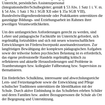
Unterricht, persönliches Assistenzpersonal
(Integrationshelfer/Schulbegleiter; gemäß § 53 Abs. 1 Satz 1 i. V. m.
§ 54 Abs. 1 Satz 1 Nr.1 SGB XII oder § 35a SGB VIII),
Bundesfreiwilligendienstleistende oder Praktikanten unterstützen die
ganztägige Bildungs- und Erziehungsarbeit im Rahmen ihrer
jeweiligen Verantwortlichkeiten.
Um den umfangreichen Anforderungen gerecht zu werden, sind
Lehrer und pädagogische Fachkräfte im Unterricht gefordert, sich
regelmäßig fortzubilden und sich mit neuen wissenschaftlichen
Entwicklungen im Förderschwerpunkt auseinanderzusetzen. Zur
langfristigen Bewältigung der komplexen pädagogischen Aufgaben
sowie der teilweise hohen psychischen Belastung ist es erforderlich,
das eigene professionelle Handeln regelmäßig kritisch zu
reflektieren und aktuelle Herausforderungen und Probleme in
Teamberatungen bzw. kollegialer Fallberatung bzw. Supervision zu
thematisieren.
Ein förderliches Schulklima, interessante und abwechslungsreiche
Lern- und Freizeitangebote sowie die Entwicklung und Pflege
schulischer Traditionen unterstützen die Identifikation mit der
Schule. Durch aktive Einbindung in das Schulleben erleben Schüler
und deren Familien bzw. andere Bezugspersonen die Schule als Ort
der Begegnung und Unterstützung.