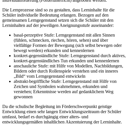
Individualförderung (Förderunterricht) angeboten werden.
Die Lernprozesse sind so zu gestalten, dass Lerninhalte für die
Schüler individuelle Bedeutung erlangen. Bezogen auf den
gemeinsamen Lerngegenstand setzen sich die Schüler mit den
Lerninhalten auf der jeweiligen Aneignungsstufe auseinander:
basal-perzeptive Stufe: Lerngegenstand mit allen Sinnen
(fühlen, schmecken, riechen, hören, sehen) und über
vielfältige Formen der Bewegung (sich selbst bewegen oder
bewegt werden) erkunden und kennenlernen
konkret-gegenständliche Stufe: Lerngegenstand durch aktives,
konkret-gegenständliches Tun erkunden und kennenlernen
anschauliche Stufe: mit Hilfe von Modellen, Nachbildungen,
Bildern oder durch Rollenspiele verstehen und ein inneres
„Bild“ vom Lerngegenstand entwickeln
abstrakt-begriffliche Stufe: Lerngegenstand mit Hilfe von
Zeichen und Symbolen wahrnehmen, erkunden und
verstehen; Erkenntnisse werden auf gedanklichem Weg
gewonnen
Da die schulische Begleitung im Förderschwerpunkt geistige
Entwicklung einen sehr langen Entwicklungszeitraum der Schüler
umfasst, bedarf es durchgängig einer alters- und
entwicklungsgemäßen inhaltlichen Akzentuierung der Lerninhalte.