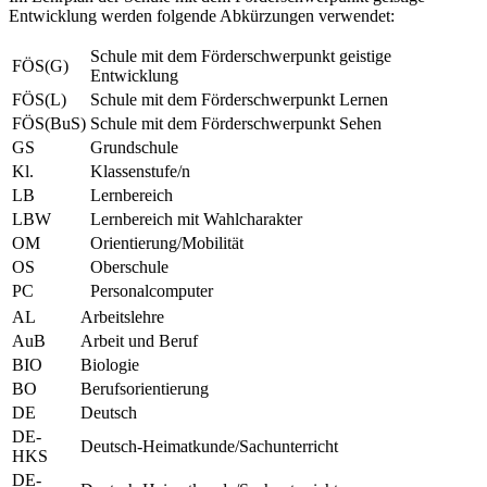
Entwicklung werden folgende Abkürzungen verwendet:
Schule mit dem Förderschwerpunkt geistige
FÖS(G)
Entwicklung
FÖS(L)
Schule mit dem Förderschwerpunkt Lernen
FÖS(BuS)
Schule mit dem Förderschwerpunkt Sehen
GS
Grundschule
Kl.
Klassenstufe/n
LB
Lernbereich
LBW
Lernbereich mit Wahlcharakter
OM
Orientierung/Mobilität
OS
Oberschule
PC
Personalcomputer
AL
Arbeitslehre
AuB
Arbeit und Beruf
BIO
Biologie
BO
Berufsorientierung
DE
Deutsch
DE-
Deutsch-Heimatkunde/Sachunterricht
HKS
DE-