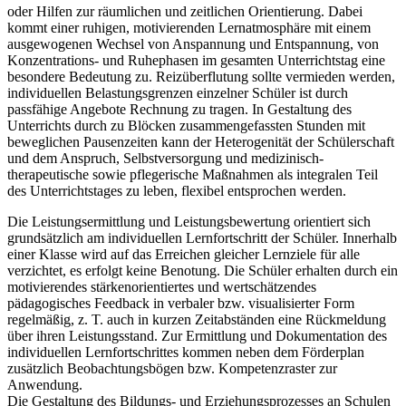
oder Hilfen zur räumlichen und zeitlichen Orientierung. Dabei
kommt einer ruhigen, motivierenden Lernatmosphäre mit einem
ausgewogenen Wechsel von Anspannung und Entspannung, von
Konzentrations- und Ruhephasen im gesamten Unterrichtstag eine
besondere Bedeutung zu. Reizüberflutung sollte vermieden werden,
individuellen Belastungsgrenzen einzelner Schüler ist durch
passfähige Angebote Rechnung zu tragen. In Gestaltung des
Unterrichts durch zu Blöcken zusammengefassten Stunden mit
beweglichen Pausenzeiten kann der Heterogenität der Schülerschaft
und dem Anspruch, Selbstversorgung und medizinisch-
therapeutische sowie pflegerische Maßnahmen als integralen Teil
des Unterrichtstages zu leben, flexibel entsprochen werden.
Die Leistungsermittlung und Leistungsbewertung orientiert sich
grundsätzlich am individuellen Lernfortschritt der Schüler. Innerhalb
einer Klasse wird auf das Erreichen gleicher Lernziele für alle
verzichtet, es erfolgt keine Benotung. Die Schüler erhalten durch ein
motivierendes stärkenorientiertes und wertschätzendes
pädagogisches Feedback in verbaler bzw. visualisierter Form
regelmäßig, z. T. auch in kurzen Zeitabständen eine Rückmeldung
über ihren Leistungsstand. Zur Ermittlung und Dokumentation des
individuellen Lernfortschrittes kommen neben dem Förderplan
zusätzlich Beobachtungsbögen bzw. Kompetenzraster zur
Anwendung.
Die Gestaltung des Bildungs- und Erziehungsprozesses an Schulen