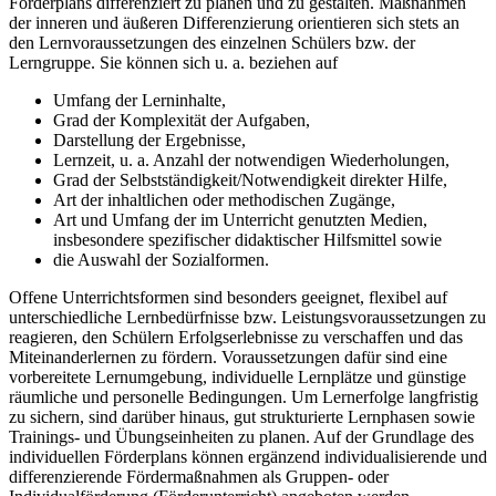
Förderplans differenziert zu planen und zu gestalten. Maßnahmen
der inneren und äußeren Differenzierung orientieren sich stets an
den Lernvoraussetzungen des einzelnen Schülers bzw. der
Lerngruppe. Sie können sich u. a. beziehen auf
Umfang der Lerninhalte,
Grad der Komplexität der Aufgaben,
Darstellung der Ergebnisse,
Lernzeit, u. a. Anzahl der notwendigen Wiederholungen,
Grad der Selbstständigkeit/Notwendigkeit direkter Hilfe,
Art der inhaltlichen oder methodischen Zugänge,
Art und Umfang der im Unterricht genutzten Medien,
insbesondere spezifischer didaktischer Hilfsmittel sowie
die Auswahl der Sozialformen.
Offene Unterrichtsformen sind besonders geeignet, flexibel auf
unterschiedliche Lernbedürfnisse bzw. Leistungsvoraussetzungen zu
reagieren, den Schülern Erfolgserlebnisse zu verschaffen und das
Miteinanderlernen zu fördern. Voraussetzungen dafür sind eine
vorbereitete Lernumgebung, individuelle Lernplätze und günstige
räumliche und personelle Bedingungen. Um Lernerfolge langfristig
zu sichern, sind darüber hinaus, gut strukturierte Lernphasen sowie
Trainings- und Übungseinheiten zu planen. Auf der Grundlage des
individuellen Förderplans können ergänzend individualisierende und
differenzierende Fördermaßnahmen als Gruppen- oder