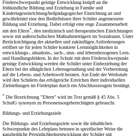
Förderschwerpunkt geistige Entwicklung knüpft an die
frühkindliche Bildung und Erziehung in Familie und
Kindertageseinrichtung/heilpädagogischer Einrichtung an und
gewährleistet eine den Bedürfnissen ihrer Schüler angemessene
Bildung und Erziehung. Dabei erfolgt eine enge Zusammenarbeit
*
mit den Eltern
, den medizinisch und therapeutischen Einrichtungen
sowie mit außerschulischen Maßnahmeträgern im Sozialraum. Unter
Berücksichtigung der aktuellen und zukünftigen Anforderungen
eröffnet sie für jeden Schüler konkrete Lernmöglichkeiten in
entwicklungs-, situations-, sach-, sinn- und lebensbezogenen Lern-
und Handlungsfeldern. In der Schule mit dem Förderschwerpunkt
geistige Entwicklung werden die Schüler unter Einbeziehung der
Eltern bei der alltäglichen Lebensgestaltung und der Vorbereitung
auf die Lebens- und Arbeitswelt beraten. Am Ende der Werkstufe
wird den Schülern das erfolgreiche Erreichen ihrer individuellen
Zielstellungen im Förderplan durch ein Abschlusszeugnis bestätigt.
*
Die Bezeichnung "Eltern" wird im Text gemäß § 45 Abs. 5
SchulG synonym zu Personensorgeberechtigten gebraucht.
Bildungs- und Erziehungsziele
Die Bildungs- und Erziehungsziele sowie die inhaltlichen
Schwerpunkte des Lehrplans betonen in spezifischer Weise die
ganzheitliche Persönlichkeitsentwicklung der Schüler mit