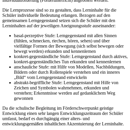
Individualförderung (Förderunterricht) angeboten werden.
Die Lernprozesse sind so zu gestalten, dass Lerninhalte für die
Schüler individuelle Bedeutung erlangen. Bezogen auf den
gemeinsamen Lerngegenstand setzen sich die Schüler mit den
Lerninhalten auf der jeweiligen Aneignungsstufe auseinander:
basal-perzeptive Stufe: Lerngegenstand mit allen Sinnen
(fühlen, schmecken, riechen, hören, sehen) und über
vielfältige Formen der Bewegung (sich selbst bewegen oder
bewegt werden) erkunden und kennenlernen
konkret-gegenständliche Stufe: Lerngegenstand durch aktives,
konkret-gegenständliches Tun erkunden und kennenlernen
anschauliche Stufe: mit Hilfe von Modellen, Nachbildungen,
Bildern oder durch Rollenspiele verstehen und ein inneres
„Bild“ vom Lerngegenstand entwickeln
abstrakt-begriffliche Stufe: Lerngegenstand mit Hilfe von
Zeichen und Symbolen wahrnehmen, erkunden und
verstehen; Erkenntnisse werden auf gedanklichem Weg
gewonnen
Da die schulische Begleitung im Förderschwerpunkt geistige
Entwicklung einen sehr langen Entwicklungszeitraum der Schüler
umfasst, bedarf es durchgängig einer alters- und
entwicklungsgemäßen inhaltlichen Akzentuierung der Lerninhalte.