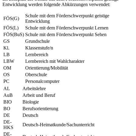
Entwicklung werden folgende Abkürzungen verwendet:
Schule mit dem Förderschwerpunkt geistige
FÖS(G)
Entwicklung
FÖS(L)
Schule mit dem Förderschwerpunkt Lernen
FÖS(BuS)
Schule mit dem Förderschwerpunkt Sehen
GS
Grundschule
Kl.
Klassenstufe/n
LB
Lernbereich
LBW
Lernbereich mit Wahlcharakter
OM
Orientierung/Mobilität
OS
Oberschule
PC
Personalcomputer
AL
Arbeitslehre
AuB
Arbeit und Beruf
BIO
Biologie
BO
Berufsorientierung
DE
Deutsch
DE-
Deutsch-Heimatkunde/Sachunterricht
HKS
DE-