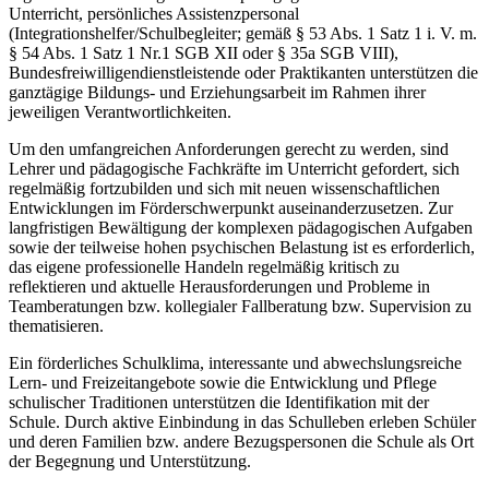
Unterricht, persönliches Assistenzpersonal
(Integrationshelfer/Schulbegleiter; gemäß § 53 Abs. 1 Satz 1 i. V. m.
§ 54 Abs. 1 Satz 1 Nr.1 SGB XII oder § 35a SGB VIII),
Bundesfreiwilligendienstleistende oder Praktikanten unterstützen die
ganztägige Bildungs- und Erziehungsarbeit im Rahmen ihrer
jeweiligen Verantwortlichkeiten.
Um den umfangreichen Anforderungen gerecht zu werden, sind
Lehrer und pädagogische Fachkräfte im Unterricht gefordert, sich
regelmäßig fortzubilden und sich mit neuen wissenschaftlichen
Entwicklungen im Förderschwerpunkt auseinanderzusetzen. Zur
langfristigen Bewältigung der komplexen pädagogischen Aufgaben
sowie der teilweise hohen psychischen Belastung ist es erforderlich,
das eigene professionelle Handeln regelmäßig kritisch zu
reflektieren und aktuelle Herausforderungen und Probleme in
Teamberatungen bzw. kollegialer Fallberatung bzw. Supervision zu
thematisieren.
Ein förderliches Schulklima, interessante und abwechslungsreiche
Lern- und Freizeitangebote sowie die Entwicklung und Pflege
schulischer Traditionen unterstützen die Identifikation mit der
Schule. Durch aktive Einbindung in das Schulleben erleben Schüler
und deren Familien bzw. andere Bezugspersonen die Schule als Ort
der Begegnung und Unterstützung.