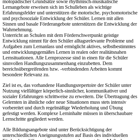
motopädischer Grundsätze sowie rhythmisch-musikalische
Lernangebote erweisen sich im Schulleben als wichtige
Erfahrungsfelder und unterstützen die motorische, psychomotorische
und psychosoziale Entwicklung der Schüler. Lernen mit allen
Sinnen und basale Förderangebote unterstützen die Entwicklung der
Wahrnehmung.
Unterricht an Schulen mit dem Förderschwerpunkt geistige
Entwicklung nimmt für den Schüler alltagsrelevante Probleme und
Aufgaben zum Lernanlass und ermöglicht aktives, selbstbestimmtes
und entwicklungsgemäßes Lernen in realen oder realitätsnahen
Lernsituationen. Alle Lernprozesse sind in einen für die Schüler
sinnvollen Handlungszusammenhang einzubetten. Dem
bereichsübergreifenden bzw. -verbindenden Arbeiten kommt
besondere Relevanz zu.
Ziel ist es, das vorhandene Handlungsrepertoire der Schüler unter
Nutzung vielfältiger körperlich-sinnlicher, kommunikativer und
sozialer Erfahrungen schrittweise zu erweitern. Die Übertragung des
Gelernten in ähnliche oder neue Situationen muss stets intensiv
vorbereitet und durch regelmäßige Wiederholung und Übung
gefestigt werden. Komplexe Lerninhalte müssen in überschaubare
Lernschritte gegliedert werden.
Alle Bildungsangebote sind unter Berücksichtigung der
unterschiedlichen Aneignungsstufen auf Basis des individuellen