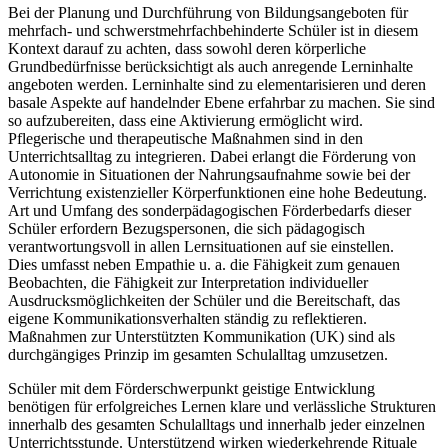
Bei der Planung und Durchführung von Bildungsangeboten für
mehrfach- und schwerstmehrfachbehinderte Schüler ist in diesem
Kontext darauf zu achten, dass sowohl deren körperliche
Grundbedürfnisse berücksichtigt als auch anregende Lerninhalte
angeboten werden. Lerninhalte sind zu elementarisieren und deren
basale Aspekte auf handelnder Ebene erfahrbar zu machen. Sie sind
so aufzubereiten, dass eine Aktivierung ermöglicht wird.
Pflegerische und therapeutische Maßnahmen sind in den
Unterrichtsalltag zu integrieren. Dabei erlangt die Förderung von
Autonomie in Situationen der Nahrungsaufnahme sowie bei der
Verrichtung existenzieller Körperfunktionen eine hohe Bedeutung.
Art und Umfang des sonderpädagogischen Förderbedarfs dieser
Schüler erfordern Bezugspersonen, die sich pädagogisch
verantwortungsvoll in allen Lernsituationen auf sie einstellen.
Dies umfasst neben Empathie u. a. die Fähigkeit zum genauen
Beobachten, die Fähigkeit zur Interpretation individueller
Ausdrucksmöglichkeiten der Schüler und die Bereitschaft, das
eigene Kommunikationsverhalten ständig zu reflektieren.
Maßnahmen zur Unterstützten Kommunikation (UK) sind als
durchgängiges Prinzip im gesamten Schulalltag umzusetzen.
Schüler mit dem Förderschwerpunkt geistige Entwicklung
benötigen für erfolgreiches Lernen klare und verlässliche Strukturen
innerhalb des gesamten Schulalltags und innerhalb jeder einzelnen
Unterrichtsstunde. Unterstützend wirken wiederkehrende Rituale