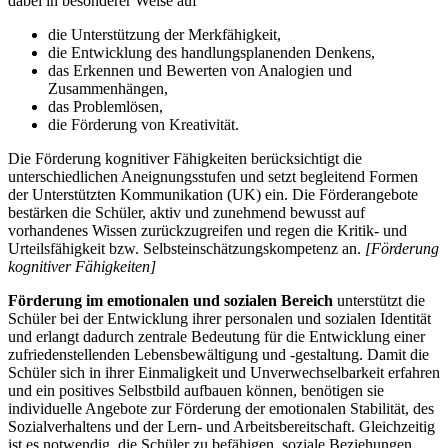
dabei in besonderer Weise auf
die Unterstützung der Merkfähigkeit,
die Entwicklung des handlungsplanenden Denkens,
das Erkennen und Bewerten von Analogien und
Zusammenhängen,
das Problemlösen,
die Förderung von Kreativität.
Die Förderung kognitiver Fähigkeiten berücksichtigt die
unterschiedlichen Aneignungsstufen und setzt begleitend Formen
der Unterstützten Kommunikation (UK) ein. Die Förderangebote
bestärken die Schüler, aktiv und zunehmend bewusst auf
vorhandenes Wissen zurückzugreifen und regen die Kritik- und
Urteilsfähigkeit bzw. Selbsteinschätzungskompetenz an.
[Förderung
kognitiver Fähigkeiten]
Förderung im emotionalen und sozialen Bereich
unterstützt die
Schüler bei der Entwicklung ihrer personalen und sozialen Identität
und erlangt dadurch zentrale Bedeutung für die Entwicklung einer
zufriedenstellenden Lebensbewältigung und -gestaltung. Damit die
Schüler sich in ihrer Einmaligkeit und Unverwechselbarkeit erfahren
und ein positives Selbstbild aufbauen können, benötigen sie
individuelle Angebote zur Förderung der emotionalen Stabilität, des
Sozialverhaltens und der Lern- und Arbeitsbereitschaft. Gleichzeitig
ist es notwendig, die Schüler zu befähigen, soziale Beziehungen