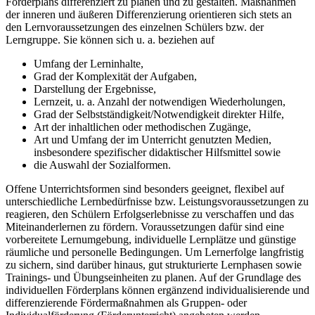
Förderplans differenziert zu planen und zu gestalten. Maßnahmen
der inneren und äußeren Differenzierung orientieren sich stets an
den Lernvoraussetzungen des einzelnen Schülers bzw. der
Lerngruppe. Sie können sich u. a. beziehen auf
Umfang der Lerninhalte,
Grad der Komplexität der Aufgaben,
Darstellung der Ergebnisse,
Lernzeit, u. a. Anzahl der notwendigen Wiederholungen,
Grad der Selbstständigkeit/Notwendigkeit direkter Hilfe,
Art der inhaltlichen oder methodischen Zugänge,
Art und Umfang der im Unterricht genutzten Medien,
insbesondere spezifischer didaktischer Hilfsmittel sowie
die Auswahl der Sozialformen.
Offene Unterrichtsformen sind besonders geeignet, flexibel auf
unterschiedliche Lernbedürfnisse bzw. Leistungsvoraussetzungen zu
reagieren, den Schülern Erfolgserlebnisse zu verschaffen und das
Miteinanderlernen zu fördern. Voraussetzungen dafür sind eine
vorbereitete Lernumgebung, individuelle Lernplätze und günstige
räumliche und personelle Bedingungen. Um Lernerfolge langfristig
zu sichern, sind darüber hinaus, gut strukturierte Lernphasen sowie
Trainings- und Übungseinheiten zu planen. Auf der Grundlage des
individuellen Förderplans können ergänzend individualisierende und
differenzierende Fördermaßnahmen als Gruppen- oder