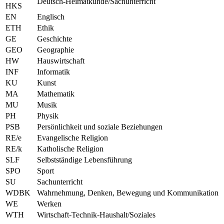
Deutsch-Heimatkunde/Sachunterricht
HKS
EN
Englisch
ETH
Ethik
GE
Geschichte
GEO
Geographie
HW
Hauswirtschaft
INF
Informatik
KU
Kunst
MA
Mathematik
MU
Musik
PH
Physik
PSB
Persönlichkeit und soziale Beziehungen
RE/e
Evangelische Religion
RE/k
Katholische Religion
SLF
Selbstständige Lebensführung
SPO
Sport
SU
Sachunterricht
WDBK
Wahrnehmung, Denken, Bewegung und Kommunikation
WE
Werken
WTH
Wirtschaft-Technik-Haushalt/Soziales