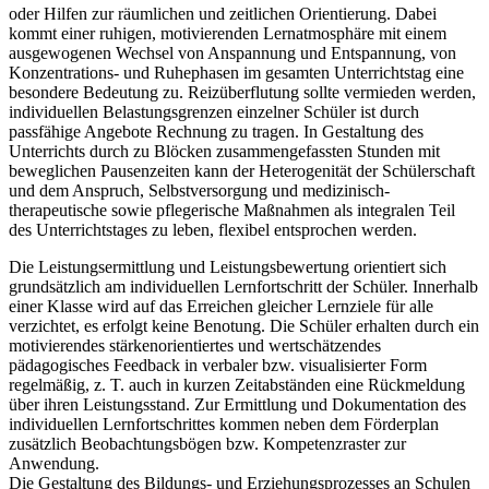
oder Hilfen zur räumlichen und zeitlichen Orientierung. Dabei
kommt einer ruhigen, motivierenden Lernatmosphäre mit einem
ausgewogenen Wechsel von Anspannung und Entspannung, von
Konzentrations- und Ruhephasen im gesamten Unterrichtstag eine
besondere Bedeutung zu. Reizüberflutung sollte vermieden werden,
individuellen Belastungsgrenzen einzelner Schüler ist durch
passfähige Angebote Rechnung zu tragen. In Gestaltung des
Unterrichts durch zu Blöcken zusammengefassten Stunden mit
beweglichen Pausenzeiten kann der Heterogenität der Schülerschaft
und dem Anspruch, Selbstversorgung und medizinisch-
therapeutische sowie pflegerische Maßnahmen als integralen Teil
des Unterrichtstages zu leben, flexibel entsprochen werden.
Die Leistungsermittlung und Leistungsbewertung orientiert sich
grundsätzlich am individuellen Lernfortschritt der Schüler. Innerhalb
einer Klasse wird auf das Erreichen gleicher Lernziele für alle
verzichtet, es erfolgt keine Benotung. Die Schüler erhalten durch ein
motivierendes stärkenorientiertes und wertschätzendes
pädagogisches Feedback in verbaler bzw. visualisierter Form
regelmäßig, z. T. auch in kurzen Zeitabständen eine Rückmeldung
über ihren Leistungsstand. Zur Ermittlung und Dokumentation des
individuellen Lernfortschrittes kommen neben dem Förderplan
zusätzlich Beobachtungsbögen bzw. Kompetenzraster zur
Anwendung.
Die Gestaltung des Bildungs- und Erziehungsprozesses an Schulen