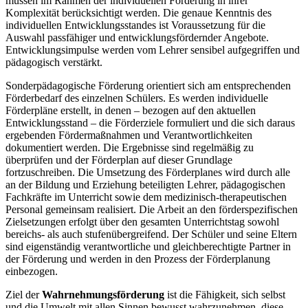
müssen im Rahmen der individuellen Förderung in ihrer
Komplexität berücksichtigt werden. Die genaue Kenntnis des
individuellen Entwicklungsstandes ist Voraussetzung für die
Auswahl passfähiger und entwicklungsfördernder Angebote.
Entwicklungsimpulse werden vom Lehrer sensibel aufgegriffen und
pädagogisch verstärkt.
Sonderpädagogische Förderung orientiert sich am entsprechenden
Förderbedarf des einzelnen Schülers. Es werden individuelle
Förderpläne erstellt, in denen – bezogen auf den aktuellen
Entwicklungsstand – die Förderziele formuliert und die sich daraus
ergebenden Fördermaßnahmen und Verantwortlichkeiten
dokumentiert werden. Die Ergebnisse sind regelmäßig zu
überprüfen und der Förderplan auf dieser Grundlage
fortzuschreiben. Die Umsetzung des Förderplanes wird durch alle
an der Bildung und Erziehung beteiligten Lehrer, pädagogischen
Fachkräfte im Unterricht sowie dem medizinisch-therapeutischen
Personal gemeinsam realisiert. Die Arbeit an den förderspezifischen
Zielsetzungen erfolgt über den gesamten Unterrichtstag sowohl
bereichs- als auch stufenübergreifend. Der Schüler und seine Eltern
sind eigenständig verantwortliche und gleichberechtigte Partner in
der Förderung und werden in den Prozess der Förderplanung
einbezogen.
Ziel der
Wahrnehmungsförderung
ist die Fähigkeit, sich selbst
und die Umwelt mit allen Sinnen bewusst wahrzunehmen, diese