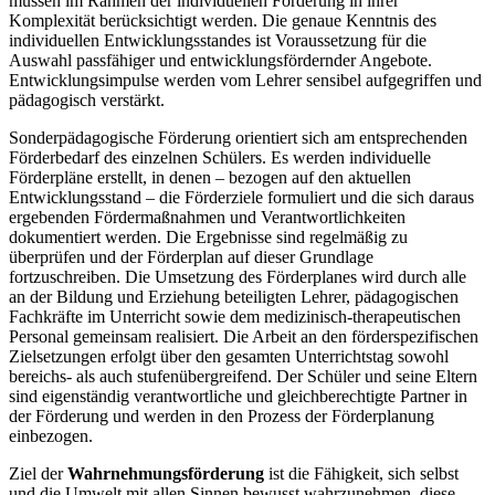
müssen im Rahmen der individuellen Förderung in ihrer
Komplexität berücksichtigt werden. Die genaue Kenntnis des
individuellen Entwicklungsstandes ist Voraussetzung für die
Auswahl passfähiger und entwicklungsfördernder Angebote.
Entwicklungsimpulse werden vom Lehrer sensibel aufgegriffen und
pädagogisch verstärkt.
Sonderpädagogische Förderung orientiert sich am entsprechenden
Förderbedarf des einzelnen Schülers. Es werden individuelle
Förderpläne erstellt, in denen – bezogen auf den aktuellen
Entwicklungsstand – die Förderziele formuliert und die sich daraus
ergebenden Fördermaßnahmen und Verantwortlichkeiten
dokumentiert werden. Die Ergebnisse sind regelmäßig zu
überprüfen und der Förderplan auf dieser Grundlage
fortzuschreiben. Die Umsetzung des Förderplanes wird durch alle
an der Bildung und Erziehung beteiligten Lehrer, pädagogischen
Fachkräfte im Unterricht sowie dem medizinisch-therapeutischen
Personal gemeinsam realisiert. Die Arbeit an den förderspezifischen
Zielsetzungen erfolgt über den gesamten Unterrichtstag sowohl
bereichs- als auch stufenübergreifend. Der Schüler und seine Eltern
sind eigenständig verantwortliche und gleichberechtigte Partner in
der Förderung und werden in den Prozess der Förderplanung
einbezogen.
Ziel der
Wahrnehmungsförderung
ist die Fähigkeit, sich selbst
und die Umwelt mit allen Sinnen bewusst wahrzunehmen, diese