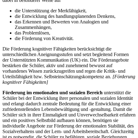
dabei in besonderer Weise auf
die Unterstützung der Merkfähigkeit,
die Entwicklung des handlungsplanenden Denkens,
das Erkennen und Bewerten von Analogien und
Zusammenhängen,
das Problemlösen,
die Förderung von Kreativität.
Die Förderung kognitiver Fähigkeiten berücksichtigt die
unterschiedlichen Aneignungsstufen und setzt begleitend Formen
der Unterstützten Kommunikation (UK) ein. Die Förderangebote
bestärken die Schüler, aktiv und zunehmend bewusst auf
vorhandenes Wissen zurückzugreifen und regen die Kritik- und
Urteilsfähigkeit bzw. Selbsteinschätzungskompetenz an.
[Förderung
kognitiver Fähigkeiten]
Förderung im emotionalen und sozialen Bereich
unterstützt die
Schüler bei der Entwicklung ihrer personalen und sozialen Identität
und erlangt dadurch zentrale Bedeutung für die Entwicklung einer
zufriedenstellenden Lebensbewältigung und -gestaltung. Damit die
Schüler sich in ihrer Einmaligkeit und Unverwechselbarkeit erfahren
und ein positives Selbstbild aufbauen können, benötigen sie
individuelle Angebote zur Förderung der emotionalen Stabilität, des
Sozialverhaltens und der Lern- und Arbeitsbereitschaft. Gleichzeitig
ist es notwendig, die Schüler zu befähigen, soziale Beziehungen