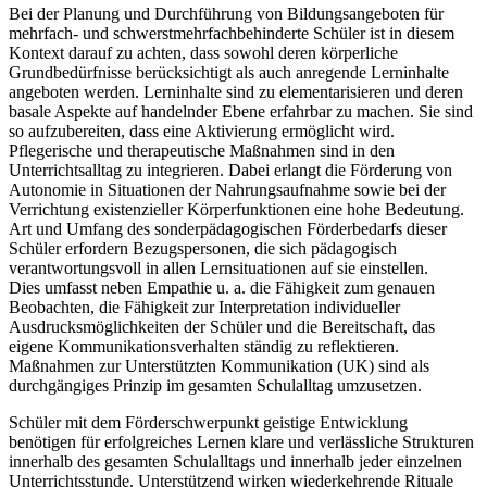
Bei der Planung und Durchführung von Bildungsangeboten für
mehrfach- und schwerstmehrfachbehinderte Schüler ist in diesem
Kontext darauf zu achten, dass sowohl deren körperliche
Grundbedürfnisse berücksichtigt als auch anregende Lerninhalte
angeboten werden. Lerninhalte sind zu elementarisieren und deren
basale Aspekte auf handelnder Ebene erfahrbar zu machen. Sie sind
so aufzubereiten, dass eine Aktivierung ermöglicht wird.
Pflegerische und therapeutische Maßnahmen sind in den
Unterrichtsalltag zu integrieren. Dabei erlangt die Förderung von
Autonomie in Situationen der Nahrungsaufnahme sowie bei der
Verrichtung existenzieller Körperfunktionen eine hohe Bedeutung.
Art und Umfang des sonderpädagogischen Förderbedarfs dieser
Schüler erfordern Bezugspersonen, die sich pädagogisch
verantwortungsvoll in allen Lernsituationen auf sie einstellen.
Dies umfasst neben Empathie u. a. die Fähigkeit zum genauen
Beobachten, die Fähigkeit zur Interpretation individueller
Ausdrucksmöglichkeiten der Schüler und die Bereitschaft, das
eigene Kommunikationsverhalten ständig zu reflektieren.
Maßnahmen zur Unterstützten Kommunikation (UK) sind als
durchgängiges Prinzip im gesamten Schulalltag umzusetzen.
Schüler mit dem Förderschwerpunkt geistige Entwicklung
benötigen für erfolgreiches Lernen klare und verlässliche Strukturen
innerhalb des gesamten Schulalltags und innerhalb jeder einzelnen
Unterrichtsstunde. Unterstützend wirken wiederkehrende Rituale