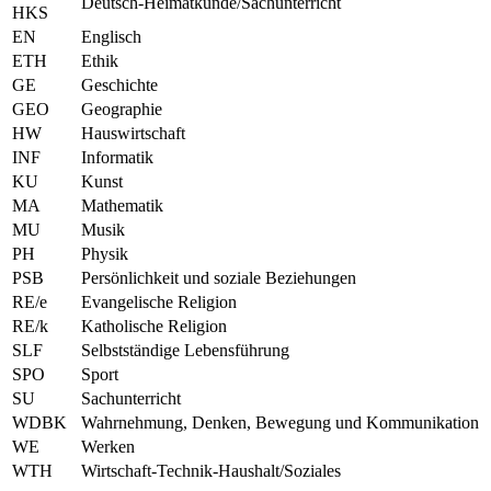
Deutsch-Heimatkunde/Sachunterricht
HKS
EN
Englisch
ETH
Ethik
GE
Geschichte
GEO
Geographie
HW
Hauswirtschaft
INF
Informatik
KU
Kunst
MA
Mathematik
MU
Musik
PH
Physik
PSB
Persönlichkeit und soziale Beziehungen
RE/e
Evangelische Religion
RE/k
Katholische Religion
SLF
Selbstständige Lebensführung
SPO
Sport
SU
Sachunterricht
WDBK
Wahrnehmung, Denken, Bewegung und Kommunikation
WE
Werken
WTH
Wirtschaft-Technik-Haushalt/Soziales