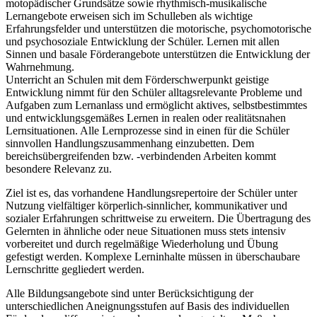
motopädischer Grundsätze sowie rhythmisch-musikalische
Lernangebote erweisen sich im Schulleben als wichtige
Erfahrungsfelder und unterstützen die motorische, psychomotorische
und psychosoziale Entwicklung der Schüler. Lernen mit allen
Sinnen und basale Förderangebote unterstützen die Entwicklung der
Wahrnehmung.
Unterricht an Schulen mit dem Förderschwerpunkt geistige
Entwicklung nimmt für den Schüler alltagsrelevante Probleme und
Aufgaben zum Lernanlass und ermöglicht aktives, selbstbestimmtes
und entwicklungsgemäßes Lernen in realen oder realitätsnahen
Lernsituationen. Alle Lernprozesse sind in einen für die Schüler
sinnvollen Handlungszusammenhang einzubetten. Dem
bereichsübergreifenden bzw. -verbindenden Arbeiten kommt
besondere Relevanz zu.
Ziel ist es, das vorhandene Handlungsrepertoire der Schüler unter
Nutzung vielfältiger körperlich-sinnlicher, kommunikativer und
sozialer Erfahrungen schrittweise zu erweitern. Die Übertragung des
Gelernten in ähnliche oder neue Situationen muss stets intensiv
vorbereitet und durch regelmäßige Wiederholung und Übung
gefestigt werden. Komplexe Lerninhalte müssen in überschaubare
Lernschritte gegliedert werden.
Alle Bildungsangebote sind unter Berücksichtigung der
unterschiedlichen Aneignungsstufen auf Basis des individuellen