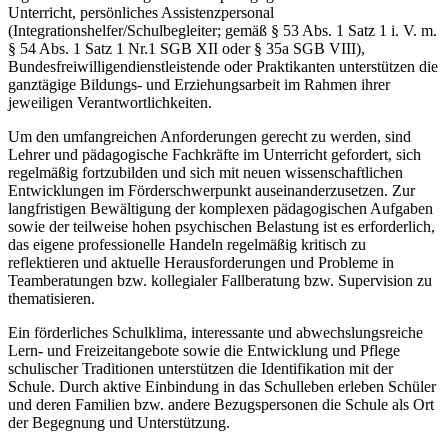
Unterricht, persönliches Assistenzpersonal
(Integrationshelfer/Schulbegleiter; gemäß § 53 Abs. 1 Satz 1 i. V. m.
§ 54 Abs. 1 Satz 1 Nr.1 SGB XII oder § 35a SGB VIII),
Bundesfreiwilligendienstleistende oder Praktikanten unterstützen die
ganztägige Bildungs- und Erziehungsarbeit im Rahmen ihrer
jeweiligen Verantwortlichkeiten.
Um den umfangreichen Anforderungen gerecht zu werden, sind
Lehrer und pädagogische Fachkräfte im Unterricht gefordert, sich
regelmäßig fortzubilden und sich mit neuen wissenschaftlichen
Entwicklungen im Förderschwerpunkt auseinanderzusetzen. Zur
langfristigen Bewältigung der komplexen pädagogischen Aufgaben
sowie der teilweise hohen psychischen Belastung ist es erforderlich,
das eigene professionelle Handeln regelmäßig kritisch zu
reflektieren und aktuelle Herausforderungen und Probleme in
Teamberatungen bzw. kollegialer Fallberatung bzw. Supervision zu
thematisieren.
Ein förderliches Schulklima, interessante und abwechslungsreiche
Lern- und Freizeitangebote sowie die Entwicklung und Pflege
schulischer Traditionen unterstützen die Identifikation mit der
Schule. Durch aktive Einbindung in das Schulleben erleben Schüler
und deren Familien bzw. andere Bezugspersonen die Schule als Ort
der Begegnung und Unterstützung.