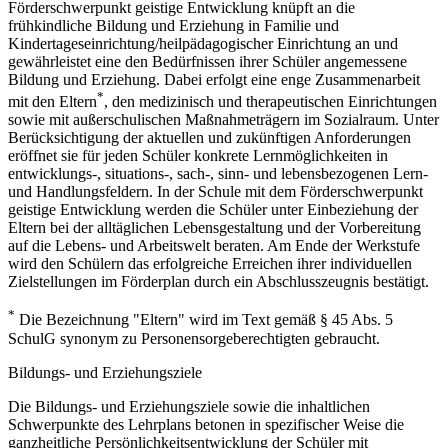
Förderschwerpunkt geistige Entwicklung knüpft an die
frühkindliche Bildung und Erziehung in Familie und
Kindertageseinrichtung/heilpädagogischer Einrichtung an und
gewährleistet eine den Bedürfnissen ihrer Schüler angemessene
Bildung und Erziehung. Dabei erfolgt eine enge Zusammenarbeit
*
mit den Eltern
, den medizinisch und therapeutischen Einrichtungen
sowie mit außerschulischen Maßnahmeträgern im Sozialraum. Unter
Berücksichtigung der aktuellen und zukünftigen Anforderungen
eröffnet sie für jeden Schüler konkrete Lernmöglichkeiten in
entwicklungs-, situations-, sach-, sinn- und lebensbezogenen Lern-
und Handlungsfeldern. In der Schule mit dem Förderschwerpunkt
geistige Entwicklung werden die Schüler unter Einbeziehung der
Eltern bei der alltäglichen Lebensgestaltung und der Vorbereitung
auf die Lebens- und Arbeitswelt beraten. Am Ende der Werkstufe
wird den Schülern das erfolgreiche Erreichen ihrer individuellen
Zielstellungen im Förderplan durch ein Abschlusszeugnis bestätigt.
*
Die Bezeichnung "Eltern" wird im Text gemäß § 45 Abs. 5
SchulG synonym zu Personensorgeberechtigten gebraucht.
Bildungs- und Erziehungsziele
Die Bildungs- und Erziehungsziele sowie die inhaltlichen
Schwerpunkte des Lehrplans betonen in spezifischer Weise die
ganzheitliche Persönlichkeitsentwicklung der Schüler mit