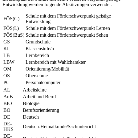
Entwicklung werden folgende Abkürzungen verwendet:
Schule mit dem Förderschwerpunkt geistige
FÖS(G)
Entwicklung
FÖS(L)
Schule mit dem Förderschwerpunkt Lernen
FÖS(BuS)
Schule mit dem Förderschwerpunkt Sehen
GS
Grundschule
Kl.
Klassenstufe/n
LB
Lernbereich
LBW
Lernbereich mit Wahlcharakter
OM
Orientierung/Mobilität
OS
Oberschule
PC
Personalcomputer
AL
Arbeitslehre
AuB
Arbeit und Beruf
BIO
Biologie
BO
Berufsorientierung
DE
Deutsch
DE-
Deutsch-Heimatkunde/Sachunterricht
HKS
DE-