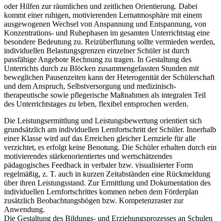
oder Hilfen zur räumlichen und zeitlichen Orientierung. Dabei
kommt einer ruhigen, motivierenden Lernatmosphäre mit einem
ausgewogenen Wechsel von Anspannung und Entspannung, von
Konzentrations- und Ruhephasen im gesamten Unterrichtstag eine
besondere Bedeutung zu. Reizüberflutung sollte vermieden werden,
individuellen Belastungsgrenzen einzelner Schüler ist durch
passfähige Angebote Rechnung zu tragen. In Gestaltung des
Unterrichts durch zu Blöcken zusammengefassten Stunden mit
beweglichen Pausenzeiten kann der Heterogenität der Schülerschaft
und dem Anspruch, Selbstversorgung und medizinisch-
therapeutische sowie pflegerische Maßnahmen als integralen Teil
des Unterrichtstages zu leben, flexibel entsprochen werden.
Die Leistungsermittlung und Leistungsbewertung orientiert sich
grundsätzlich am individuellen Lernfortschritt der Schüler. Innerhalb
einer Klasse wird auf das Erreichen gleicher Lernziele für alle
verzichtet, es erfolgt keine Benotung. Die Schüler erhalten durch ein
motivierendes stärkenorientiertes und wertschätzendes
pädagogisches Feedback in verbaler bzw. visualisierter Form
regelmäßig, z. T. auch in kurzen Zeitabständen eine Rückmeldung
über ihren Leistungsstand. Zur Ermittlung und Dokumentation des
individuellen Lernfortschrittes kommen neben dem Förderplan
zusätzlich Beobachtungsbögen bzw. Kompetenzraster zur
Anwendung.
Die Gestaltung des Bildungs- und Erziehungsprozesses an Schulen