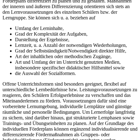
Förderplans differenziert zu planen und zu gestalten. Maßnahmen
der inneren und äußeren Differenzierung orientieren sich stets an
den Lernvoraussetzungen des einzelnen Schülers bzw. der
Lerngruppe. Sie können sich u. a. beziehen auf
Umfang der Lerninhalte,
Grad der Komplexität der Aufgaben,
Darstellung der Ergebnisse,
Lernzeit, u. a. Anzahl der notwendigen Wiederholungen,
Grad der Selbstständigkeit/Notwendigkeit direkter Hilfe,
Art der inhaltlichen oder methodischen Zugänge,
Art und Umfang der im Unterricht genutzten Medien,
insbesondere spezifischer didaktischer Hilfsmittel sowie
die Auswahl der Sozialformen.
Offene Unterrichtsformen sind besonders geeignet, flexibel auf
unterschiedliche Lernbedürfnisse bzw. Leistungsvoraussetzungen zu
reagieren, den Schülern Erfolgserlebnisse zu verschaffen und das
Miteinanderlernen zu fördern. Voraussetzungen dafür sind eine
vorbereitete Lernumgebung, individuelle Lernplätze und günstige
räumliche und personelle Bedingungen. Um Lernerfolge langfristig
zu sichern, sind darüber hinaus, gut strukturierte Lernphasen sowie
Trainings- und Übungseinheiten zu planen. Auf der Grundlage des
individuellen Förderplans können ergänzend individualisierende und
differenzierende Fördermaßnahmen als Gruppen- oder