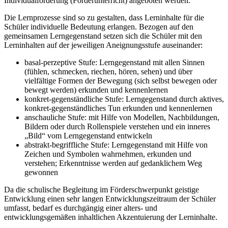
Individualförderung (Förderunterricht) angeboten werden.
Die Lernprozesse sind so zu gestalten, dass Lerninhalte für die
Schüler individuelle Bedeutung erlangen. Bezogen auf den
gemeinsamen Lerngegenstand setzen sich die Schüler mit den
Lerninhalten auf der jeweiligen Aneignungsstufe auseinander:
basal-perzeptive Stufe: Lerngegenstand mit allen Sinnen
(fühlen, schmecken, riechen, hören, sehen) und über
vielfältige Formen der Bewegung (sich selbst bewegen oder
bewegt werden) erkunden und kennenlernen
konkret-gegenständliche Stufe: Lerngegenstand durch aktives,
konkret-gegenständliches Tun erkunden und kennenlernen
anschauliche Stufe: mit Hilfe von Modellen, Nachbildungen,
Bildern oder durch Rollenspiele verstehen und ein inneres
„Bild“ vom Lerngegenstand entwickeln
abstrakt-begriffliche Stufe: Lerngegenstand mit Hilfe von
Zeichen und Symbolen wahrnehmen, erkunden und
verstehen; Erkenntnisse werden auf gedanklichem Weg
gewonnen
Da die schulische Begleitung im Förderschwerpunkt geistige
Entwicklung einen sehr langen Entwicklungszeitraum der Schüler
umfasst, bedarf es durchgängig einer alters- und
entwicklungsgemäßen inhaltlichen Akzentuierung der Lerninhalte.