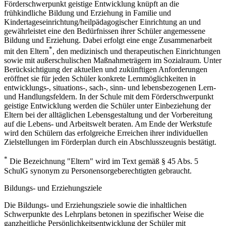
Förderschwerpunkt geistige Entwicklung knüpft an die
frühkindliche Bildung und Erziehung in Familie und
Kindertageseinrichtung/heilpädagogischer Einrichtung an und
gewährleistet eine den Bedürfnissen ihrer Schüler angemessene
Bildung und Erziehung. Dabei erfolgt eine enge Zusammenarbeit
*
mit den Eltern
, den medizinisch und therapeutischen Einrichtungen
sowie mit außerschulischen Maßnahmeträgern im Sozialraum. Unter
Berücksichtigung der aktuellen und zukünftigen Anforderungen
eröffnet sie für jeden Schüler konkrete Lernmöglichkeiten in
entwicklungs-, situations-, sach-, sinn- und lebensbezogenen Lern-
und Handlungsfeldern. In der Schule mit dem Förderschwerpunkt
geistige Entwicklung werden die Schüler unter Einbeziehung der
Eltern bei der alltäglichen Lebensgestaltung und der Vorbereitung
auf die Lebens- und Arbeitswelt beraten. Am Ende der Werkstufe
wird den Schülern das erfolgreiche Erreichen ihrer individuellen
Zielstellungen im Förderplan durch ein Abschlusszeugnis bestätigt.
*
Die Bezeichnung "Eltern" wird im Text gemäß § 45 Abs. 5
SchulG synonym zu Personensorgeberechtigten gebraucht.
Bildungs- und Erziehungsziele
Die Bildungs- und Erziehungsziele sowie die inhaltlichen
Schwerpunkte des Lehrplans betonen in spezifischer Weise die
ganzheitliche Persönlichkeitsentwicklung der Schüler mit