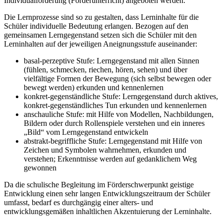
Individualförderung (Förderunterricht) angeboten werden.
Die Lernprozesse sind so zu gestalten, dass Lerninhalte für die
Schüler individuelle Bedeutung erlangen. Bezogen auf den
gemeinsamen Lerngegenstand setzen sich die Schüler mit den
Lerninhalten auf der jeweiligen Aneignungsstufe auseinander:
basal-perzeptive Stufe: Lerngegenstand mit allen Sinnen
(fühlen, schmecken, riechen, hören, sehen) und über
vielfältige Formen der Bewegung (sich selbst bewegen oder
bewegt werden) erkunden und kennenlernen
konkret-gegenständliche Stufe: Lerngegenstand durch aktives,
konkret-gegenständliches Tun erkunden und kennenlernen
anschauliche Stufe: mit Hilfe von Modellen, Nachbildungen,
Bildern oder durch Rollenspiele verstehen und ein inneres
„Bild“ vom Lerngegenstand entwickeln
abstrakt-begriffliche Stufe: Lerngegenstand mit Hilfe von
Zeichen und Symbolen wahrnehmen, erkunden und
verstehen; Erkenntnisse werden auf gedanklichem Weg
gewonnen
Da die schulische Begleitung im Förderschwerpunkt geistige
Entwicklung einen sehr langen Entwicklungszeitraum der Schüler
umfasst, bedarf es durchgängig einer alters- und
entwicklungsgemäßen inhaltlichen Akzentuierung der Lerninhalte.