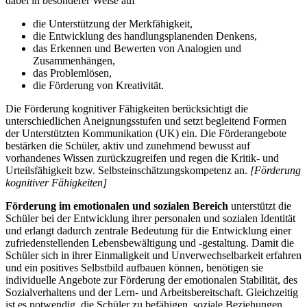
dabei in besonderer Weise auf
die Unterstützung der Merkfähigkeit,
die Entwicklung des handlungsplanenden Denkens,
das Erkennen und Bewerten von Analogien und
Zusammenhängen,
das Problemlösen,
die Förderung von Kreativität.
Die Förderung kognitiver Fähigkeiten berücksichtigt die
unterschiedlichen Aneignungsstufen und setzt begleitend Formen
der Unterstützten Kommunikation (UK) ein. Die Förderangebote
bestärken die Schüler, aktiv und zunehmend bewusst auf
vorhandenes Wissen zurückzugreifen und regen die Kritik- und
Urteilsfähigkeit bzw. Selbsteinschätzungskompetenz an.
[Förderung
kognitiver Fähigkeiten]
Förderung im emotionalen und sozialen Bereich
unterstützt die
Schüler bei der Entwicklung ihrer personalen und sozialen Identität
und erlangt dadurch zentrale Bedeutung für die Entwicklung einer
zufriedenstellenden Lebensbewältigung und -gestaltung. Damit die
Schüler sich in ihrer Einmaligkeit und Unverwechselbarkeit erfahren
und ein positives Selbstbild aufbauen können, benötigen sie
individuelle Angebote zur Förderung der emotionalen Stabilität, des
Sozialverhaltens und der Lern- und Arbeitsbereitschaft. Gleichzeitig
ist es notwendig, die Schüler zu befähigen, soziale Beziehungen