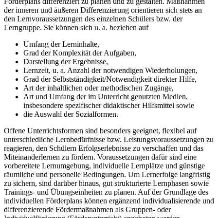
Förderplans differenziert zu planen und zu gestalten. Maßnahmen
der inneren und äußeren Differenzierung orientieren sich stets an
den Lernvoraussetzungen des einzelnen Schülers bzw. der
Lerngruppe. Sie können sich u. a. beziehen auf
Umfang der Lerninhalte,
Grad der Komplexität der Aufgaben,
Darstellung der Ergebnisse,
Lernzeit, u. a. Anzahl der notwendigen Wiederholungen,
Grad der Selbstständigkeit/Notwendigkeit direkter Hilfe,
Art der inhaltlichen oder methodischen Zugänge,
Art und Umfang der im Unterricht genutzten Medien,
insbesondere spezifischer didaktischer Hilfsmittel sowie
die Auswahl der Sozialformen.
Offene Unterrichtsformen sind besonders geeignet, flexibel auf
unterschiedliche Lernbedürfnisse bzw. Leistungsvoraussetzungen zu
reagieren, den Schülern Erfolgserlebnisse zu verschaffen und das
Miteinanderlernen zu fördern. Voraussetzungen dafür sind eine
vorbereitete Lernumgebung, individuelle Lernplätze und günstige
räumliche und personelle Bedingungen. Um Lernerfolge langfristig
zu sichern, sind darüber hinaus, gut strukturierte Lernphasen sowie
Trainings- und Übungseinheiten zu planen. Auf der Grundlage des
individuellen Förderplans können ergänzend individualisierende und
differenzierende Fördermaßnahmen als Gruppen- oder