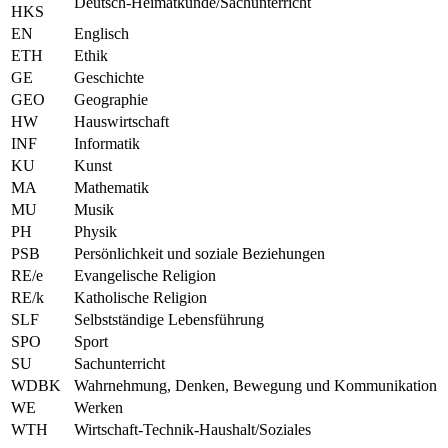
Deutsch-Heimatkunde/Sachunterricht
HKS
EN
Englisch
ETH
Ethik
GE
Geschichte
GEO
Geographie
HW
Hauswirtschaft
INF
Informatik
KU
Kunst
MA
Mathematik
MU
Musik
PH
Physik
PSB
Persönlichkeit und soziale Beziehungen
RE/e
Evangelische Religion
RE/k
Katholische Religion
SLF
Selbstständige Lebensführung
SPO
Sport
SU
Sachunterricht
WDBK
Wahrnehmung, Denken, Bewegung und Kommunikation
WE
Werken
WTH
Wirtschaft-Technik-Haushalt/Soziales