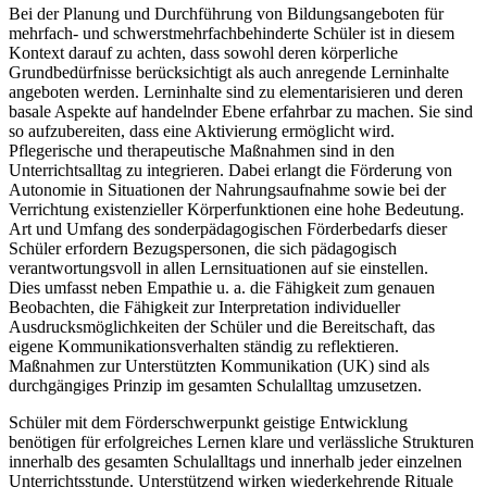
Bei der Planung und Durchführung von Bildungsangeboten für
mehrfach- und schwerstmehrfachbehinderte Schüler ist in diesem
Kontext darauf zu achten, dass sowohl deren körperliche
Grundbedürfnisse berücksichtigt als auch anregende Lerninhalte
angeboten werden. Lerninhalte sind zu elementarisieren und deren
basale Aspekte auf handelnder Ebene erfahrbar zu machen. Sie sind
so aufzubereiten, dass eine Aktivierung ermöglicht wird.
Pflegerische und therapeutische Maßnahmen sind in den
Unterrichtsalltag zu integrieren. Dabei erlangt die Förderung von
Autonomie in Situationen der Nahrungsaufnahme sowie bei der
Verrichtung existenzieller Körperfunktionen eine hohe Bedeutung.
Art und Umfang des sonderpädagogischen Förderbedarfs dieser
Schüler erfordern Bezugspersonen, die sich pädagogisch
verantwortungsvoll in allen Lernsituationen auf sie einstellen.
Dies umfasst neben Empathie u. a. die Fähigkeit zum genauen
Beobachten, die Fähigkeit zur Interpretation individueller
Ausdrucksmöglichkeiten der Schüler und die Bereitschaft, das
eigene Kommunikationsverhalten ständig zu reflektieren.
Maßnahmen zur Unterstützten Kommunikation (UK) sind als
durchgängiges Prinzip im gesamten Schulalltag umzusetzen.
Schüler mit dem Förderschwerpunkt geistige Entwicklung
benötigen für erfolgreiches Lernen klare und verlässliche Strukturen
innerhalb des gesamten Schulalltags und innerhalb jeder einzelnen
Unterrichtsstunde. Unterstützend wirken wiederkehrende Rituale