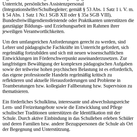
Unterricht, persönliches Assistenzpersonal
(Integrationshelfer/Schulbegleiter; gemäß § 53 Abs. 1 Satz 1 i. V. m.
§ 54 Abs. 1 Satz 1 Nr.1 SGB XII oder § 35a SGB VIII),
Bundesfreiwilligendienstleistende oder Praktikanten unterstützen die
ganztägige Bildungs- und Erziehungsarbeit im Rahmen ihrer
jeweiligen Verantwortlichkeiten.
Um den umfangreichen Anforderungen gerecht zu werden, sind
Lehrer und pädagogische Fachkräfte im Unterricht gefordert, sich
regelmäßig fortzubilden und sich mit neuen wissenschaftlichen
Entwicklungen im Förderschwerpunkt auseinanderzusetzen. Zur
langfristigen Bewältigung der komplexen pädagogischen Aufgaben
sowie der teilweise hohen psychischen Belastung ist es erforderlich,
das eigene professionelle Handeln regelmäßig kritisch zu
reflektieren und aktuelle Herausforderungen und Probleme in
Teamberatungen bzw. kollegialer Fallberatung bzw. Supervision zu
thematisieren.
Ein förderliches Schulklima, interessante und abwechslungsreiche
Lern- und Freizeitangebote sowie die Entwicklung und Pflege
schulischer Traditionen unterstützen die Identifikation mit der
Schule. Durch aktive Einbindung in das Schulleben erleben Schüler
und deren Familien bzw. andere Bezugspersonen die Schule als Ort
der Begegnung und Unterstützung.