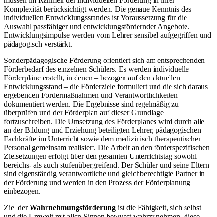
müssen im Rahmen der individuellen Förderung in ihrer
Komplexität berücksichtigt werden. Die genaue Kenntnis des
individuellen Entwicklungsstandes ist Voraussetzung für die
Auswahl passfähiger und entwicklungsfördernder Angebote.
Entwicklungsimpulse werden vom Lehrer sensibel aufgegriffen und
pädagogisch verstärkt.
Sonderpädagogische Förderung orientiert sich am entsprechenden
Förderbedarf des einzelnen Schülers. Es werden individuelle
Förderpläne erstellt, in denen – bezogen auf den aktuellen
Entwicklungsstand – die Förderziele formuliert und die sich daraus
ergebenden Fördermaßnahmen und Verantwortlichkeiten
dokumentiert werden. Die Ergebnisse sind regelmäßig zu
überprüfen und der Förderplan auf dieser Grundlage
fortzuschreiben. Die Umsetzung des Förderplanes wird durch alle
an der Bildung und Erziehung beteiligten Lehrer, pädagogischen
Fachkräfte im Unterricht sowie dem medizinisch-therapeutischen
Personal gemeinsam realisiert. Die Arbeit an den förderspezifischen
Zielsetzungen erfolgt über den gesamten Unterrichtstag sowohl
bereichs- als auch stufenübergreifend. Der Schüler und seine Eltern
sind eigenständig verantwortliche und gleichberechtigte Partner in
der Förderung und werden in den Prozess der Förderplanung
einbezogen.
Ziel der
Wahrnehmungsförderung
ist die Fähigkeit, sich selbst
und die Umwelt mit allen Sinnen bewusst wahrzunehmen, diese