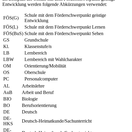
Entwicklung werden folgende Abkürzungen verwendet:
Schule mit dem Förderschwerpunkt geistige
FÖS(G)
Entwicklung
FÖS(L)
Schule mit dem Förderschwerpunkt Lernen
FÖS(BuS)
Schule mit dem Förderschwerpunkt Sehen
GS
Grundschule
Kl.
Klassenstufe/n
LB
Lernbereich
LBW
Lernbereich mit Wahlcharakter
OM
Orientierung/Mobilität
OS
Oberschule
PC
Personalcomputer
AL
Arbeitslehre
AuB
Arbeit und Beruf
BIO
Biologie
BO
Berufsorientierung
DE
Deutsch
DE-
Deutsch-Heimatkunde/Sachunterricht
HKS
DE-