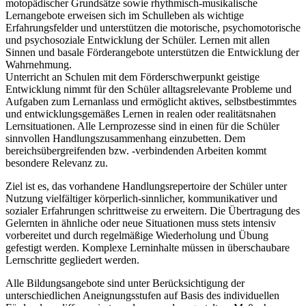
motopädischer Grundsätze sowie rhythmisch-musikalische
Lernangebote erweisen sich im Schulleben als wichtige
Erfahrungsfelder und unterstützen die motorische, psychomotorische
und psychosoziale Entwicklung der Schüler. Lernen mit allen
Sinnen und basale Förderangebote unterstützen die Entwicklung der
Wahrnehmung.
Unterricht an Schulen mit dem Förderschwerpunkt geistige
Entwicklung nimmt für den Schüler alltagsrelevante Probleme und
Aufgaben zum Lernanlass und ermöglicht aktives, selbstbestimmtes
und entwicklungsgemäßes Lernen in realen oder realitätsnahen
Lernsituationen. Alle Lernprozesse sind in einen für die Schüler
sinnvollen Handlungszusammenhang einzubetten. Dem
bereichsübergreifenden bzw. -verbindenden Arbeiten kommt
besondere Relevanz zu.
Ziel ist es, das vorhandene Handlungsrepertoire der Schüler unter
Nutzung vielfältiger körperlich-sinnlicher, kommunikativer und
sozialer Erfahrungen schrittweise zu erweitern. Die Übertragung des
Gelernten in ähnliche oder neue Situationen muss stets intensiv
vorbereitet und durch regelmäßige Wiederholung und Übung
gefestigt werden. Komplexe Lerninhalte müssen in überschaubare
Lernschritte gegliedert werden.
Alle Bildungsangebote sind unter Berücksichtigung der
unterschiedlichen Aneignungsstufen auf Basis des individuellen