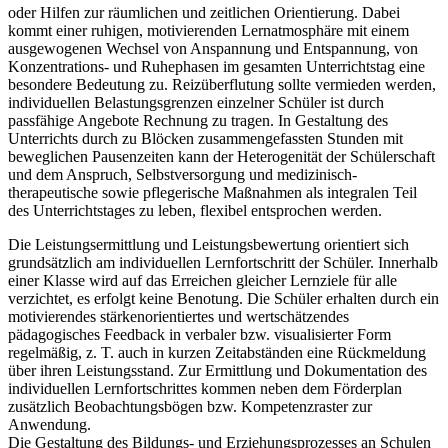
oder Hilfen zur räumlichen und zeitlichen Orientierung. Dabei
kommt einer ruhigen, motivierenden Lernatmosphäre mit einem
ausgewogenen Wechsel von Anspannung und Entspannung, von
Konzentrations- und Ruhephasen im gesamten Unterrichtstag eine
besondere Bedeutung zu. Reizüberflutung sollte vermieden werden,
individuellen Belastungsgrenzen einzelner Schüler ist durch
passfähige Angebote Rechnung zu tragen. In Gestaltung des
Unterrichts durch zu Blöcken zusammengefassten Stunden mit
beweglichen Pausenzeiten kann der Heterogenität der Schülerschaft
und dem Anspruch, Selbstversorgung und medizinisch-
therapeutische sowie pflegerische Maßnahmen als integralen Teil
des Unterrichtstages zu leben, flexibel entsprochen werden.
Die Leistungsermittlung und Leistungsbewertung orientiert sich
grundsätzlich am individuellen Lernfortschritt der Schüler. Innerhalb
einer Klasse wird auf das Erreichen gleicher Lernziele für alle
verzichtet, es erfolgt keine Benotung. Die Schüler erhalten durch ein
motivierendes stärkenorientiertes und wertschätzendes
pädagogisches Feedback in verbaler bzw. visualisierter Form
regelmäßig, z. T. auch in kurzen Zeitabständen eine Rückmeldung
über ihren Leistungsstand. Zur Ermittlung und Dokumentation des
individuellen Lernfortschrittes kommen neben dem Förderplan
zusätzlich Beobachtungsbögen bzw. Kompetenzraster zur
Anwendung.
Die Gestaltung des Bildungs- und Erziehungsprozesses an Schulen