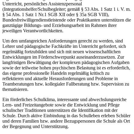
Unterricht, persönliches Assistenzpersonal
(Integrationshelfer/Schulbegleiter; gemäß § 53 Abs. 1 Satz 1 i. V. m.
§ 54 Abs. 1 Satz 1 Nr.1 SGB XII oder § 35a SGB VIII),
Bundesfreiwilligendienstleistende oder Praktikanten unterstützen die
ganztägige Bildungs- und Erziehungsarbeit im Rahmen ihrer
jeweiligen Verantwortlichkeiten.
Um den umfangreichen Anforderungen gerecht zu werden, sind
Lehrer und pädagogische Fachkräfte im Unterricht gefordert, sich
regelmäßig fortzubilden und sich mit neuen wissenschaftlichen
Entwicklungen im Förderschwerpunkt auseinanderzusetzen. Zur
langfristigen Bewältigung der komplexen pädagogischen Aufgaben
sowie der teilweise hohen psychischen Belastung ist es erforderlich,
das eigene professionelle Handeln regelmäßig kritisch zu
reflektieren und aktuelle Herausforderungen und Probleme in
Teamberatungen bzw. kollegialer Fallberatung bzw. Supervision zu
thematisieren.
Ein förderliches Schulklima, interessante und abwechslungsreiche
Lern- und Freizeitangebote sowie die Entwicklung und Pflege
schulischer Traditionen unterstützen die Identifikation mit der
Schule. Durch aktive Einbindung in das Schulleben erleben Schüler
und deren Familien bzw. andere Bezugspersonen die Schule als Ort
der Begegnung und Unterstützung.