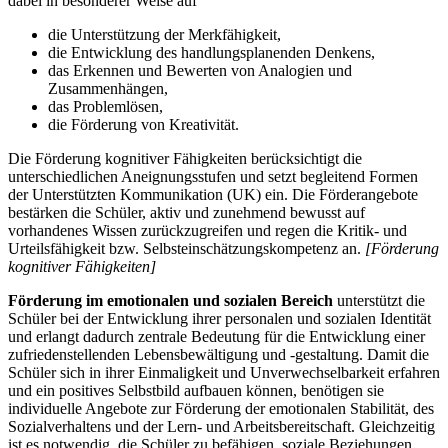
dabei in besonderer Weise auf
die Unterstützung der Merkfähigkeit,
die Entwicklung des handlungsplanenden Denkens,
das Erkennen und Bewerten von Analogien und
Zusammenhängen,
das Problemlösen,
die Förderung von Kreativität.
Die Förderung kognitiver Fähigkeiten berücksichtigt die
unterschiedlichen Aneignungsstufen und setzt begleitend Formen
der Unterstützten Kommunikation (UK) ein. Die Förderangebote
bestärken die Schüler, aktiv und zunehmend bewusst auf
vorhandenes Wissen zurückzugreifen und regen die Kritik- und
Urteilsfähigkeit bzw. Selbsteinschätzungskompetenz an.
[Förderung
kognitiver Fähigkeiten]
Förderung im emotionalen und sozialen Bereich
unterstützt die
Schüler bei der Entwicklung ihrer personalen und sozialen Identität
und erlangt dadurch zentrale Bedeutung für die Entwicklung einer
zufriedenstellenden Lebensbewältigung und -gestaltung. Damit die
Schüler sich in ihrer Einmaligkeit und Unverwechselbarkeit erfahren
und ein positives Selbstbild aufbauen können, benötigen sie
individuelle Angebote zur Förderung der emotionalen Stabilität, des
Sozialverhaltens und der Lern- und Arbeitsbereitschaft. Gleichzeitig
ist es notwendig, die Schüler zu befähigen, soziale Beziehungen