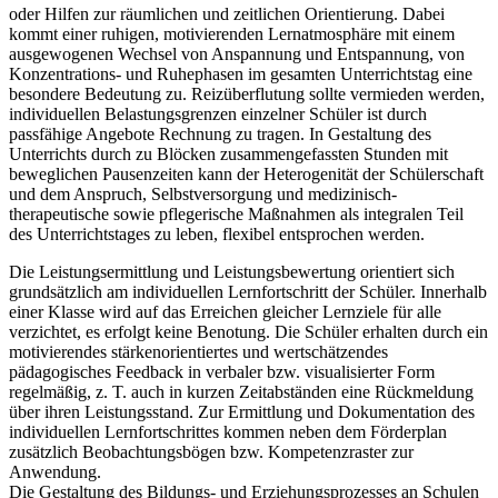
oder Hilfen zur räumlichen und zeitlichen Orientierung. Dabei
kommt einer ruhigen, motivierenden Lernatmosphäre mit einem
ausgewogenen Wechsel von Anspannung und Entspannung, von
Konzentrations- und Ruhephasen im gesamten Unterrichtstag eine
besondere Bedeutung zu. Reizüberflutung sollte vermieden werden,
individuellen Belastungsgrenzen einzelner Schüler ist durch
passfähige Angebote Rechnung zu tragen. In Gestaltung des
Unterrichts durch zu Blöcken zusammengefassten Stunden mit
beweglichen Pausenzeiten kann der Heterogenität der Schülerschaft
und dem Anspruch, Selbstversorgung und medizinisch-
therapeutische sowie pflegerische Maßnahmen als integralen Teil
des Unterrichtstages zu leben, flexibel entsprochen werden.
Die Leistungsermittlung und Leistungsbewertung orientiert sich
grundsätzlich am individuellen Lernfortschritt der Schüler. Innerhalb
einer Klasse wird auf das Erreichen gleicher Lernziele für alle
verzichtet, es erfolgt keine Benotung. Die Schüler erhalten durch ein
motivierendes stärkenorientiertes und wertschätzendes
pädagogisches Feedback in verbaler bzw. visualisierter Form
regelmäßig, z. T. auch in kurzen Zeitabständen eine Rückmeldung
über ihren Leistungsstand. Zur Ermittlung und Dokumentation des
individuellen Lernfortschrittes kommen neben dem Förderplan
zusätzlich Beobachtungsbögen bzw. Kompetenzraster zur
Anwendung.
Die Gestaltung des Bildungs- und Erziehungsprozesses an Schulen