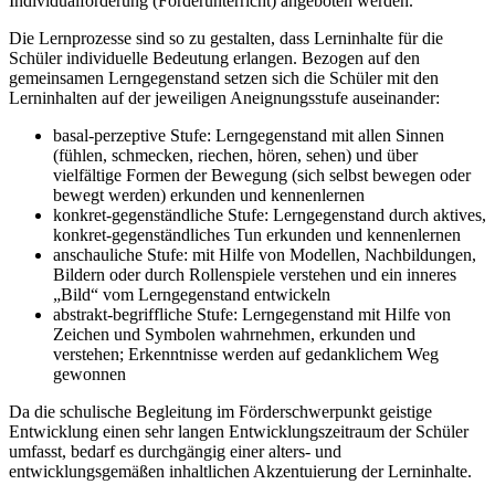
Individualförderung (Förderunterricht) angeboten werden.
Die Lernprozesse sind so zu gestalten, dass Lerninhalte für die
Schüler individuelle Bedeutung erlangen. Bezogen auf den
gemeinsamen Lerngegenstand setzen sich die Schüler mit den
Lerninhalten auf der jeweiligen Aneignungsstufe auseinander:
basal-perzeptive Stufe: Lerngegenstand mit allen Sinnen
(fühlen, schmecken, riechen, hören, sehen) und über
vielfältige Formen der Bewegung (sich selbst bewegen oder
bewegt werden) erkunden und kennenlernen
konkret-gegenständliche Stufe: Lerngegenstand durch aktives,
konkret-gegenständliches Tun erkunden und kennenlernen
anschauliche Stufe: mit Hilfe von Modellen, Nachbildungen,
Bildern oder durch Rollenspiele verstehen und ein inneres
„Bild“ vom Lerngegenstand entwickeln
abstrakt-begriffliche Stufe: Lerngegenstand mit Hilfe von
Zeichen und Symbolen wahrnehmen, erkunden und
verstehen; Erkenntnisse werden auf gedanklichem Weg
gewonnen
Da die schulische Begleitung im Förderschwerpunkt geistige
Entwicklung einen sehr langen Entwicklungszeitraum der Schüler
umfasst, bedarf es durchgängig einer alters- und
entwicklungsgemäßen inhaltlichen Akzentuierung der Lerninhalte.