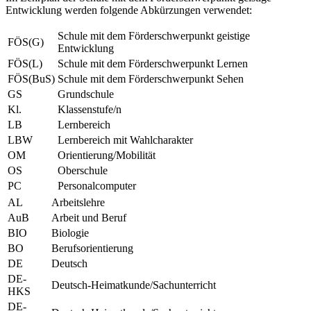
Entwicklung werden folgende Abkürzungen verwendet:
Schule mit dem Förderschwerpunkt geistige
FÖS(G)
Entwicklung
FÖS(L)
Schule mit dem Förderschwerpunkt Lernen
FÖS(BuS)
Schule mit dem Förderschwerpunkt Sehen
GS
Grundschule
Kl.
Klassenstufe/n
LB
Lernbereich
LBW
Lernbereich mit Wahlcharakter
OM
Orientierung/Mobilität
OS
Oberschule
PC
Personalcomputer
AL
Arbeitslehre
AuB
Arbeit und Beruf
BIO
Biologie
BO
Berufsorientierung
DE
Deutsch
DE-
Deutsch-Heimatkunde/Sachunterricht
HKS
DE-