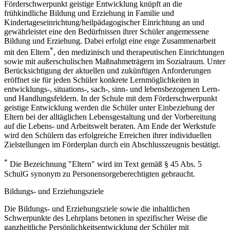
Förderschwerpunkt geistige Entwicklung knüpft an die
frühkindliche Bildung und Erziehung in Familie und
Kindertageseinrichtung/heilpädagogischer Einrichtung an und
gewährleistet eine den Bedürfnissen ihrer Schüler angemessene
Bildung und Erziehung. Dabei erfolgt eine enge Zusammenarbeit
*
mit den Eltern
, den medizinisch und therapeutischen Einrichtungen
sowie mit außerschulischen Maßnahmeträgern im Sozialraum. Unter
Berücksichtigung der aktuellen und zukünftigen Anforderungen
eröffnet sie für jeden Schüler konkrete Lernmöglichkeiten in
entwicklungs-, situations-, sach-, sinn- und lebensbezogenen Lern-
und Handlungsfeldern. In der Schule mit dem Förderschwerpunkt
geistige Entwicklung werden die Schüler unter Einbeziehung der
Eltern bei der alltäglichen Lebensgestaltung und der Vorbereitung
auf die Lebens- und Arbeitswelt beraten. Am Ende der Werkstufe
wird den Schülern das erfolgreiche Erreichen ihrer individuellen
Zielstellungen im Förderplan durch ein Abschlusszeugnis bestätigt.
*
Die Bezeichnung "Eltern" wird im Text gemäß § 45 Abs. 5
SchulG synonym zu Personensorgeberechtigten gebraucht.
Bildungs- und Erziehungsziele
Die Bildungs- und Erziehungsziele sowie die inhaltlichen
Schwerpunkte des Lehrplans betonen in spezifischer Weise die
ganzheitliche Persönlichkeitsentwicklung der Schüler mit