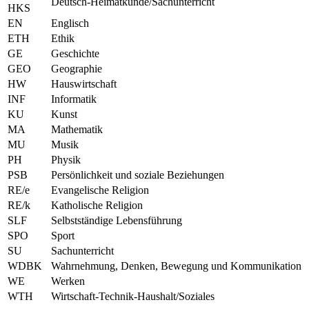
Deutsch-Heimatkunde/Sachunterricht
HKS
EN
Englisch
ETH
Ethik
GE
Geschichte
GEO
Geographie
HW
Hauswirtschaft
INF
Informatik
KU
Kunst
MA
Mathematik
MU
Musik
PH
Physik
PSB
Persönlichkeit und soziale Beziehungen
RE/e
Evangelische Religion
RE/k
Katholische Religion
SLF
Selbstständige Lebensführung
SPO
Sport
SU
Sachunterricht
WDBK
Wahrnehmung, Denken, Bewegung und Kommunikation
WE
Werken
WTH
Wirtschaft-Technik-Haushalt/Soziales