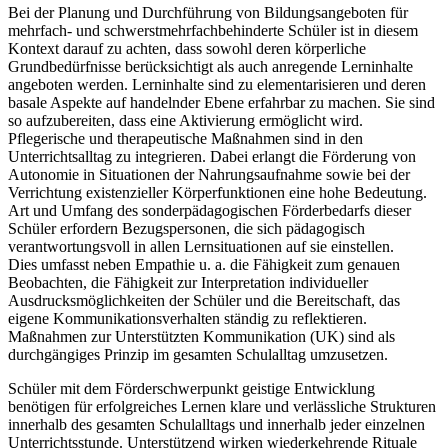
Bei der Planung und Durchführung von Bildungsangeboten für
mehrfach- und schwerstmehrfachbehinderte Schüler ist in diesem
Kontext darauf zu achten, dass sowohl deren körperliche
Grundbedürfnisse berücksichtigt als auch anregende Lerninhalte
angeboten werden. Lerninhalte sind zu elementarisieren und deren
basale Aspekte auf handelnder Ebene erfahrbar zu machen. Sie sind
so aufzubereiten, dass eine Aktivierung ermöglicht wird.
Pflegerische und therapeutische Maßnahmen sind in den
Unterrichtsalltag zu integrieren. Dabei erlangt die Förderung von
Autonomie in Situationen der Nahrungsaufnahme sowie bei der
Verrichtung existenzieller Körperfunktionen eine hohe Bedeutung.
Art und Umfang des sonderpädagogischen Förderbedarfs dieser
Schüler erfordern Bezugspersonen, die sich pädagogisch
verantwortungsvoll in allen Lernsituationen auf sie einstellen.
Dies umfasst neben Empathie u. a. die Fähigkeit zum genauen
Beobachten, die Fähigkeit zur Interpretation individueller
Ausdrucksmöglichkeiten der Schüler und die Bereitschaft, das
eigene Kommunikationsverhalten ständig zu reflektieren.
Maßnahmen zur Unterstützten Kommunikation (UK) sind als
durchgängiges Prinzip im gesamten Schulalltag umzusetzen.
Schüler mit dem Förderschwerpunkt geistige Entwicklung
benötigen für erfolgreiches Lernen klare und verlässliche Strukturen
innerhalb des gesamten Schulalltags und innerhalb jeder einzelnen
Unterrichtsstunde. Unterstützend wirken wiederkehrende Rituale