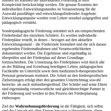
müssen im Rahmen der individuellen Förderung in ihrer
Komplexität berücksichtigt werden. Die genaue Kenntnis des
individuellen Entwicklungsstandes ist Voraussetzung für die
Auswahl passfähiger und entwicklungsfördernder Angebote.
Entwicklungsimpulse werden vom Lehrer sensibel aufgegriffen und
pädagogisch verstärkt.
Sonderpädagogische Förderung orientiert sich am entsprechenden
Förderbedarf des einzelnen Schülers. Es werden individuelle
Förderpläne erstellt, in denen – bezogen auf den aktuellen
Entwicklungsstand – die Förderziele formuliert und die sich daraus
ergebenden Fördermaßnahmen und Verantwortlichkeiten
dokumentiert werden. Die Ergebnisse sind regelmäßig zu
überprüfen und der Förderplan auf dieser Grundlage
fortzuschreiben. Die Umsetzung des Förderplanes wird durch alle
an der Bildung und Erziehung beteiligten Lehrer, pädagogischen
Fachkräfte im Unterricht sowie dem medizinisch-therapeutischen
Personal gemeinsam realisiert. Die Arbeit an den förderspezifischen
Zielsetzungen erfolgt über den gesamten Unterrichtstag sowohl
bereichs- als auch stufenübergreifend. Der Schüler und seine Eltern
sind eigenständig verantwortliche und gleichberechtigte Partner in
der Förderung und werden in den Prozess der Förderplanung
einbezogen.
Ziel der
Wahrnehmungsförderung
ist die Fähigkeit, sich selbst
und die Umwelt mit allen Sinnen bewusst wahrzunehmen, diese