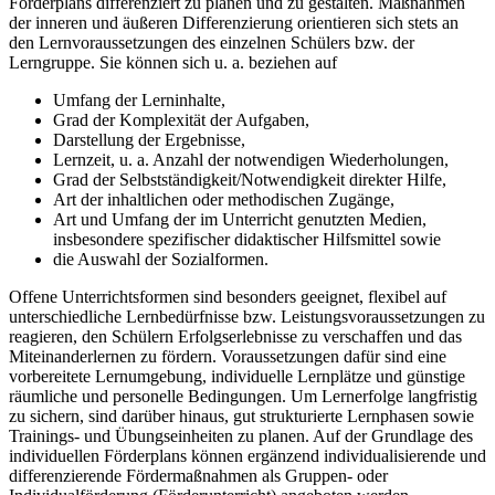
Förderplans differenziert zu planen und zu gestalten. Maßnahmen
der inneren und äußeren Differenzierung orientieren sich stets an
den Lernvoraussetzungen des einzelnen Schülers bzw. der
Lerngruppe. Sie können sich u. a. beziehen auf
Umfang der Lerninhalte,
Grad der Komplexität der Aufgaben,
Darstellung der Ergebnisse,
Lernzeit, u. a. Anzahl der notwendigen Wiederholungen,
Grad der Selbstständigkeit/Notwendigkeit direkter Hilfe,
Art der inhaltlichen oder methodischen Zugänge,
Art und Umfang der im Unterricht genutzten Medien,
insbesondere spezifischer didaktischer Hilfsmittel sowie
die Auswahl der Sozialformen.
Offene Unterrichtsformen sind besonders geeignet, flexibel auf
unterschiedliche Lernbedürfnisse bzw. Leistungsvoraussetzungen zu
reagieren, den Schülern Erfolgserlebnisse zu verschaffen und das
Miteinanderlernen zu fördern. Voraussetzungen dafür sind eine
vorbereitete Lernumgebung, individuelle Lernplätze und günstige
räumliche und personelle Bedingungen. Um Lernerfolge langfristig
zu sichern, sind darüber hinaus, gut strukturierte Lernphasen sowie
Trainings- und Übungseinheiten zu planen. Auf der Grundlage des
individuellen Förderplans können ergänzend individualisierende und
differenzierende Fördermaßnahmen als Gruppen- oder