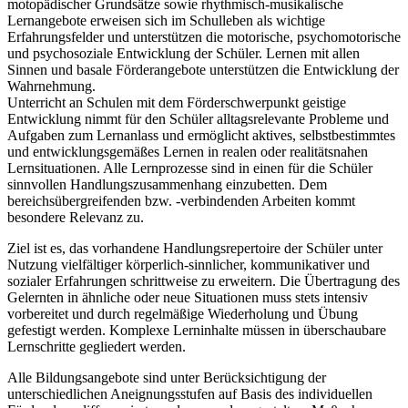
motopädischer Grundsätze sowie rhythmisch-musikalische
Lernangebote erweisen sich im Schulleben als wichtige
Erfahrungsfelder und unterstützen die motorische, psychomotorische
und psychosoziale Entwicklung der Schüler. Lernen mit allen
Sinnen und basale Förderangebote unterstützen die Entwicklung der
Wahrnehmung.
Unterricht an Schulen mit dem Förderschwerpunkt geistige
Entwicklung nimmt für den Schüler alltagsrelevante Probleme und
Aufgaben zum Lernanlass und ermöglicht aktives, selbstbestimmtes
und entwicklungsgemäßes Lernen in realen oder realitätsnahen
Lernsituationen. Alle Lernprozesse sind in einen für die Schüler
sinnvollen Handlungszusammenhang einzubetten. Dem
bereichsübergreifenden bzw. -verbindenden Arbeiten kommt
besondere Relevanz zu.
Ziel ist es, das vorhandene Handlungsrepertoire der Schüler unter
Nutzung vielfältiger körperlich-sinnlicher, kommunikativer und
sozialer Erfahrungen schrittweise zu erweitern. Die Übertragung des
Gelernten in ähnliche oder neue Situationen muss stets intensiv
vorbereitet und durch regelmäßige Wiederholung und Übung
gefestigt werden. Komplexe Lerninhalte müssen in überschaubare
Lernschritte gegliedert werden.
Alle Bildungsangebote sind unter Berücksichtigung der
unterschiedlichen Aneignungsstufen auf Basis des individuellen