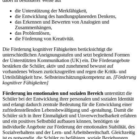
dabei in besonderer Weise auf
die Unterstützung der Merkfähigkeit,
die Entwicklung des handlungsplanenden Denkens,
das Erkennen und Bewerten von Analogien und
Zusammenhängen,
das Problemlösen,
die Förderung von Kreativität.
Die Förderung kognitiver Fähigkeiten berücksichtigt die
unterschiedlichen Aneignungsstufen und setzt begleitend Formen
der Unterstützten Kommunikation (UK) ein. Die Förderangebote
bestärken die Schüler, aktiv und zunehmend bewusst auf
vorhandenes Wissen zurückzugreifen und regen die Kritik- und
Urteilsfähigkeit bzw. Selbsteinschätzungskompetenz an.
[Förderung
kognitiver Fähigkeiten]
Förderung im emotionalen und sozialen Bereich
unterstützt die
Schüler bei der Entwicklung ihrer personalen und sozialen Identität
und erlangt dadurch zentrale Bedeutung für die Entwicklung einer
zufriedenstellenden Lebensbewältigung und -gestaltung. Damit die
Schüler sich in ihrer Einmaligkeit und Unverwechselbarkeit erfahren
und ein positives Selbstbild aufbauen können, benötigen sie
individuelle Angebote zur Förderung der emotionalen Stabilität, des
Sozialverhaltens und der Lern- und Arbeitsbereitschaft. Gleichzeitig
ist es notwendig, die Schüler zu befähigen, soziale Beziehungen