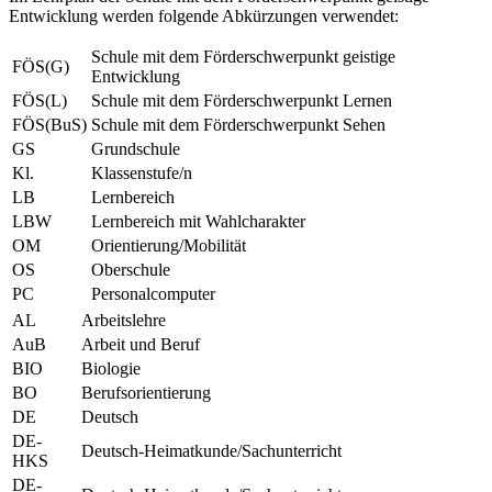
Entwicklung werden folgende Abkürzungen verwendet:
Schule mit dem Förderschwerpunkt geistige
FÖS(G)
Entwicklung
FÖS(L)
Schule mit dem Förderschwerpunkt Lernen
FÖS(BuS)
Schule mit dem Förderschwerpunkt Sehen
GS
Grundschule
Kl.
Klassenstufe/n
LB
Lernbereich
LBW
Lernbereich mit Wahlcharakter
OM
Orientierung/Mobilität
OS
Oberschule
PC
Personalcomputer
AL
Arbeitslehre
AuB
Arbeit und Beruf
BIO
Biologie
BO
Berufsorientierung
DE
Deutsch
DE-
Deutsch-Heimatkunde/Sachunterricht
HKS
DE-