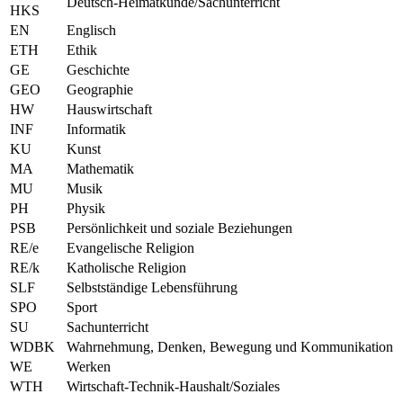
Deutsch-Heimatkunde/Sachunterricht
HKS
EN
Englisch
ETH
Ethik
GE
Geschichte
GEO
Geographie
HW
Hauswirtschaft
INF
Informatik
KU
Kunst
MA
Mathematik
MU
Musik
PH
Physik
PSB
Persönlichkeit und soziale Beziehungen
RE/e
Evangelische Religion
RE/k
Katholische Religion
SLF
Selbstständige Lebensführung
SPO
Sport
SU
Sachunterricht
WDBK
Wahrnehmung, Denken, Bewegung und Kommunikation
WE
Werken
WTH
Wirtschaft-Technik-Haushalt/Soziales