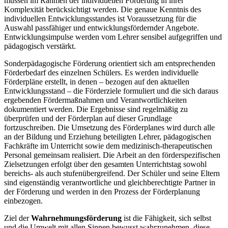
müssen im Rahmen der individuellen Förderung in ihrer
Komplexität berücksichtigt werden. Die genaue Kenntnis des
individuellen Entwicklungsstandes ist Voraussetzung für die
Auswahl passfähiger und entwicklungsfördernder Angebote.
Entwicklungsimpulse werden vom Lehrer sensibel aufgegriffen und
pädagogisch verstärkt.
Sonderpädagogische Förderung orientiert sich am entsprechenden
Förderbedarf des einzelnen Schülers. Es werden individuelle
Förderpläne erstellt, in denen – bezogen auf den aktuellen
Entwicklungsstand – die Förderziele formuliert und die sich daraus
ergebenden Fördermaßnahmen und Verantwortlichkeiten
dokumentiert werden. Die Ergebnisse sind regelmäßig zu
überprüfen und der Förderplan auf dieser Grundlage
fortzuschreiben. Die Umsetzung des Förderplanes wird durch alle
an der Bildung und Erziehung beteiligten Lehrer, pädagogischen
Fachkräfte im Unterricht sowie dem medizinisch-therapeutischen
Personal gemeinsam realisiert. Die Arbeit an den förderspezifischen
Zielsetzungen erfolgt über den gesamten Unterrichtstag sowohl
bereichs- als auch stufenübergreifend. Der Schüler und seine Eltern
sind eigenständig verantwortliche und gleichberechtigte Partner in
der Förderung und werden in den Prozess der Förderplanung
einbezogen.
Ziel der
Wahrnehmungsförderung
ist die Fähigkeit, sich selbst
und die Umwelt mit allen Sinnen bewusst wahrzunehmen, diese