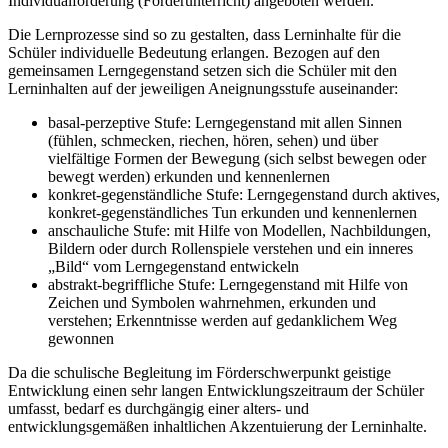
Individualförderung (Förderunterricht) angeboten werden.
Die Lernprozesse sind so zu gestalten, dass Lerninhalte für die
Schüler individuelle Bedeutung erlangen. Bezogen auf den
gemeinsamen Lerngegenstand setzen sich die Schüler mit den
Lerninhalten auf der jeweiligen Aneignungsstufe auseinander:
basal-perzeptive Stufe: Lerngegenstand mit allen Sinnen
(fühlen, schmecken, riechen, hören, sehen) und über
vielfältige Formen der Bewegung (sich selbst bewegen oder
bewegt werden) erkunden und kennenlernen
konkret-gegenständliche Stufe: Lerngegenstand durch aktives,
konkret-gegenständliches Tun erkunden und kennenlernen
anschauliche Stufe: mit Hilfe von Modellen, Nachbildungen,
Bildern oder durch Rollenspiele verstehen und ein inneres
„Bild“ vom Lerngegenstand entwickeln
abstrakt-begriffliche Stufe: Lerngegenstand mit Hilfe von
Zeichen und Symbolen wahrnehmen, erkunden und
verstehen; Erkenntnisse werden auf gedanklichem Weg
gewonnen
Da die schulische Begleitung im Förderschwerpunkt geistige
Entwicklung einen sehr langen Entwicklungszeitraum der Schüler
umfasst, bedarf es durchgängig einer alters- und
entwicklungsgemäßen inhaltlichen Akzentuierung der Lerninhalte.