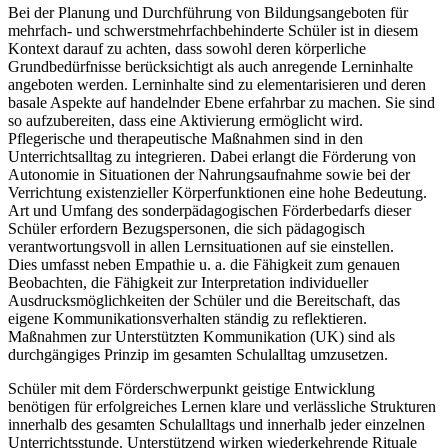
Bei der Planung und Durchführung von Bildungsangeboten für
mehrfach- und schwerstmehrfachbehinderte Schüler ist in diesem
Kontext darauf zu achten, dass sowohl deren körperliche
Grundbedürfnisse berücksichtigt als auch anregende Lerninhalte
angeboten werden. Lerninhalte sind zu elementarisieren und deren
basale Aspekte auf handelnder Ebene erfahrbar zu machen. Sie sind
so aufzubereiten, dass eine Aktivierung ermöglicht wird.
Pflegerische und therapeutische Maßnahmen sind in den
Unterrichtsalltag zu integrieren. Dabei erlangt die Förderung von
Autonomie in Situationen der Nahrungsaufnahme sowie bei der
Verrichtung existenzieller Körperfunktionen eine hohe Bedeutung.
Art und Umfang des sonderpädagogischen Förderbedarfs dieser
Schüler erfordern Bezugspersonen, die sich pädagogisch
verantwortungsvoll in allen Lernsituationen auf sie einstellen.
Dies umfasst neben Empathie u. a. die Fähigkeit zum genauen
Beobachten, die Fähigkeit zur Interpretation individueller
Ausdrucksmöglichkeiten der Schüler und die Bereitschaft, das
eigene Kommunikationsverhalten ständig zu reflektieren.
Maßnahmen zur Unterstützten Kommunikation (UK) sind als
durchgängiges Prinzip im gesamten Schulalltag umzusetzen.
Schüler mit dem Förderschwerpunkt geistige Entwicklung
benötigen für erfolgreiches Lernen klare und verlässliche Strukturen
innerhalb des gesamten Schulalltags und innerhalb jeder einzelnen
Unterrichtsstunde. Unterstützend wirken wiederkehrende Rituale