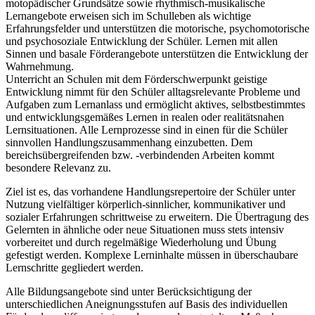
motopädischer Grundsätze sowie rhythmisch-musikalische
Lernangebote erweisen sich im Schulleben als wichtige
Erfahrungsfelder und unterstützen die motorische, psychomotorische
und psychosoziale Entwicklung der Schüler. Lernen mit allen
Sinnen und basale Förderangebote unterstützen die Entwicklung der
Wahrnehmung.
Unterricht an Schulen mit dem Förderschwerpunkt geistige
Entwicklung nimmt für den Schüler alltagsrelevante Probleme und
Aufgaben zum Lernanlass und ermöglicht aktives, selbstbestimmtes
und entwicklungsgemäßes Lernen in realen oder realitätsnahen
Lernsituationen. Alle Lernprozesse sind in einen für die Schüler
sinnvollen Handlungszusammenhang einzubetten. Dem
bereichsübergreifenden bzw. -verbindenden Arbeiten kommt
besondere Relevanz zu.
Ziel ist es, das vorhandene Handlungsrepertoire der Schüler unter
Nutzung vielfältiger körperlich-sinnlicher, kommunikativer und
sozialer Erfahrungen schrittweise zu erweitern. Die Übertragung des
Gelernten in ähnliche oder neue Situationen muss stets intensiv
vorbereitet und durch regelmäßige Wiederholung und Übung
gefestigt werden. Komplexe Lerninhalte müssen in überschaubare
Lernschritte gegliedert werden.
Alle Bildungsangebote sind unter Berücksichtigung der
unterschiedlichen Aneignungsstufen auf Basis des individuellen