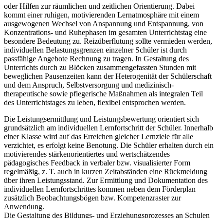
oder Hilfen zur räumlichen und zeitlichen Orientierung. Dabei
kommt einer ruhigen, motivierenden Lernatmosphäre mit einem
ausgewogenen Wechsel von Anspannung und Entspannung, von
Konzentrations- und Ruhephasen im gesamten Unterrichtstag eine
besondere Bedeutung zu. Reizüberflutung sollte vermieden werden,
individuellen Belastungsgrenzen einzelner Schüler ist durch
passfähige Angebote Rechnung zu tragen. In Gestaltung des
Unterrichts durch zu Blöcken zusammengefassten Stunden mit
beweglichen Pausenzeiten kann der Heterogenität der Schülerschaft
und dem Anspruch, Selbstversorgung und medizinisch-
therapeutische sowie pflegerische Maßnahmen als integralen Teil
des Unterrichtstages zu leben, flexibel entsprochen werden.
Die Leistungsermittlung und Leistungsbewertung orientiert sich
grundsätzlich am individuellen Lernfortschritt der Schüler. Innerhalb
einer Klasse wird auf das Erreichen gleicher Lernziele für alle
verzichtet, es erfolgt keine Benotung. Die Schüler erhalten durch ein
motivierendes stärkenorientiertes und wertschätzendes
pädagogisches Feedback in verbaler bzw. visualisierter Form
regelmäßig, z. T. auch in kurzen Zeitabständen eine Rückmeldung
über ihren Leistungsstand. Zur Ermittlung und Dokumentation des
individuellen Lernfortschrittes kommen neben dem Förderplan
zusätzlich Beobachtungsbögen bzw. Kompetenzraster zur
Anwendung.
Die Gestaltung des Bildungs- und Erziehungsprozesses an Schulen