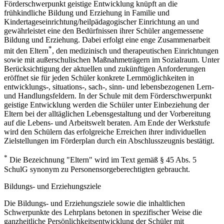
Förderschwerpunkt geistige Entwicklung knüpft an die
frühkindliche Bildung und Erziehung in Familie und
Kindertageseinrichtung/heilpädagogischer Einrichtung an und
gewährleistet eine den Bedürfnissen ihrer Schüler angemessene
Bildung und Erziehung. Dabei erfolgt eine enge Zusammenarbeit
*
mit den Eltern
, den medizinisch und therapeutischen Einrichtungen
sowie mit außerschulischen Maßnahmeträgern im Sozialraum. Unter
Berücksichtigung der aktuellen und zukünftigen Anforderungen
eröffnet sie für jeden Schüler konkrete Lernmöglichkeiten in
entwicklungs-, situations-, sach-, sinn- und lebensbezogenen Lern-
und Handlungsfeldern. In der Schule mit dem Förderschwerpunkt
geistige Entwicklung werden die Schüler unter Einbeziehung der
Eltern bei der alltäglichen Lebensgestaltung und der Vorbereitung
auf die Lebens- und Arbeitswelt beraten. Am Ende der Werkstufe
wird den Schülern das erfolgreiche Erreichen ihrer individuellen
Zielstellungen im Förderplan durch ein Abschlusszeugnis bestätigt.
*
Die Bezeichnung "Eltern" wird im Text gemäß § 45 Abs. 5
SchulG synonym zu Personensorgeberechtigten gebraucht.
Bildungs- und Erziehungsziele
Die Bildungs- und Erziehungsziele sowie die inhaltlichen
Schwerpunkte des Lehrplans betonen in spezifischer Weise die
ganzheitliche Persönlichkeitsentwicklung der Schüler mit