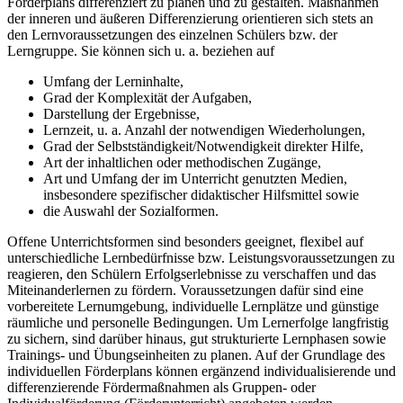
Förderplans differenziert zu planen und zu gestalten. Maßnahmen
der inneren und äußeren Differenzierung orientieren sich stets an
den Lernvoraussetzungen des einzelnen Schülers bzw. der
Lerngruppe. Sie können sich u. a. beziehen auf
Umfang der Lerninhalte,
Grad der Komplexität der Aufgaben,
Darstellung der Ergebnisse,
Lernzeit, u. a. Anzahl der notwendigen Wiederholungen,
Grad der Selbstständigkeit/Notwendigkeit direkter Hilfe,
Art der inhaltlichen oder methodischen Zugänge,
Art und Umfang der im Unterricht genutzten Medien,
insbesondere spezifischer didaktischer Hilfsmittel sowie
die Auswahl der Sozialformen.
Offene Unterrichtsformen sind besonders geeignet, flexibel auf
unterschiedliche Lernbedürfnisse bzw. Leistungsvoraussetzungen zu
reagieren, den Schülern Erfolgserlebnisse zu verschaffen und das
Miteinanderlernen zu fördern. Voraussetzungen dafür sind eine
vorbereitete Lernumgebung, individuelle Lernplätze und günstige
räumliche und personelle Bedingungen. Um Lernerfolge langfristig
zu sichern, sind darüber hinaus, gut strukturierte Lernphasen sowie
Trainings- und Übungseinheiten zu planen. Auf der Grundlage des
individuellen Förderplans können ergänzend individualisierende und
differenzierende Fördermaßnahmen als Gruppen- oder