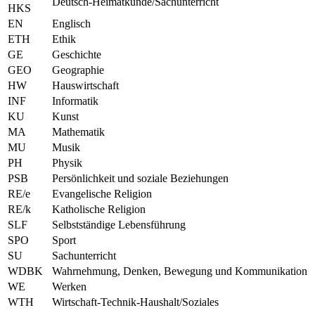
Deutsch-Heimatkunde/Sachunterricht
HKS
EN
Englisch
ETH
Ethik
GE
Geschichte
GEO
Geographie
HW
Hauswirtschaft
INF
Informatik
KU
Kunst
MA
Mathematik
MU
Musik
PH
Physik
PSB
Persönlichkeit und soziale Beziehungen
RE/e
Evangelische Religion
RE/k
Katholische Religion
SLF
Selbstständige Lebensführung
SPO
Sport
SU
Sachunterricht
WDBK
Wahrnehmung, Denken, Bewegung und Kommunikation
WE
Werken
WTH
Wirtschaft-Technik-Haushalt/Soziales