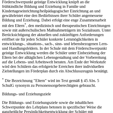
Förderschwerpunkt geistige Entwicklung knüpft an die
frühkindliche Bildung und Erziehung in Familie und
Kindertageseinrichtung/heilpädagogischer Einrichtung an und
gewährleistet eine den Bedürfnissen ihrer Schüler angemessene
Bildung und Erziehung. Dabei erfolgt eine enge Zusammenarbeit
*
mit den Eltern
, den medizinisch und therapeutischen Einrichtungen
sowie mit außerschulischen Maßnahmeträgern im Sozialraum. Unter
Berücksichtigung der aktuellen und zukünftigen Anforderungen
eröffnet sie für jeden Schüler konkrete Lernmöglichkeiten in
entwicklungs-, situations-, sach-, sinn- und lebensbezogenen Lern-
und Handlungsfeldern. In der Schule mit dem Förderschwerpunkt
geistige Entwicklung werden die Schüler unter Einbeziehung der
Eltern bei der alltäglichen Lebensgestaltung und der Vorbereitung
auf die Lebens- und Arbeitswelt beraten. Am Ende der Werkstufe
wird den Schülern das erfolgreiche Erreichen ihrer individuellen
Zielstellungen im Förderplan durch ein Abschlusszeugnis bestätigt.
*
Die Bezeichnung "Eltern" wird im Text gemäß § 45 Abs. 5
SchulG synonym zu Personensorgeberechtigten gebraucht.
Bildungs- und Erziehungsziele
Die Bildungs- und Erziehungsziele sowie die inhaltlichen
Schwerpunkte des Lehrplans betonen in spezifischer Weise die
ganzheitliche Persönlichkeitsentwicklung der Schüler mit