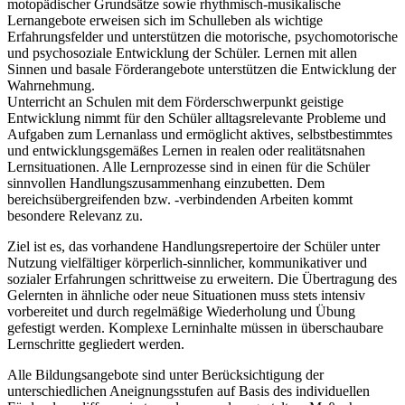
motopädischer Grundsätze sowie rhythmisch-musikalische
Lernangebote erweisen sich im Schulleben als wichtige
Erfahrungsfelder und unterstützen die motorische, psychomotorische
und psychosoziale Entwicklung der Schüler. Lernen mit allen
Sinnen und basale Förderangebote unterstützen die Entwicklung der
Wahrnehmung.
Unterricht an Schulen mit dem Förderschwerpunkt geistige
Entwicklung nimmt für den Schüler alltagsrelevante Probleme und
Aufgaben zum Lernanlass und ermöglicht aktives, selbstbestimmtes
und entwicklungsgemäßes Lernen in realen oder realitätsnahen
Lernsituationen. Alle Lernprozesse sind in einen für die Schüler
sinnvollen Handlungszusammenhang einzubetten. Dem
bereichsübergreifenden bzw. -verbindenden Arbeiten kommt
besondere Relevanz zu.
Ziel ist es, das vorhandene Handlungsrepertoire der Schüler unter
Nutzung vielfältiger körperlich-sinnlicher, kommunikativer und
sozialer Erfahrungen schrittweise zu erweitern. Die Übertragung des
Gelernten in ähnliche oder neue Situationen muss stets intensiv
vorbereitet und durch regelmäßige Wiederholung und Übung
gefestigt werden. Komplexe Lerninhalte müssen in überschaubare
Lernschritte gegliedert werden.
Alle Bildungsangebote sind unter Berücksichtigung der
unterschiedlichen Aneignungsstufen auf Basis des individuellen