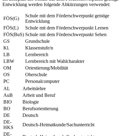
Entwicklung werden folgende Abkürzungen verwendet:
Schule mit dem Förderschwerpunkt geistige
FÖS(G)
Entwicklung
FÖS(L)
Schule mit dem Förderschwerpunkt Lernen
FÖS(BuS)
Schule mit dem Förderschwerpunkt Sehen
GS
Grundschule
Kl.
Klassenstufe/n
LB
Lernbereich
LBW
Lernbereich mit Wahlcharakter
OM
Orientierung/Mobilität
OS
Oberschule
PC
Personalcomputer
AL
Arbeitslehre
AuB
Arbeit und Beruf
BIO
Biologie
BO
Berufsorientierung
DE
Deutsch
DE-
Deutsch-Heimatkunde/Sachunterricht
HKS
DE-