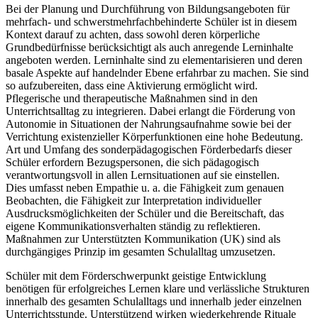
Bei der Planung und Durchführung von Bildungsangeboten für
mehrfach- und schwerstmehrfachbehinderte Schüler ist in diesem
Kontext darauf zu achten, dass sowohl deren körperliche
Grundbedürfnisse berücksichtigt als auch anregende Lerninhalte
angeboten werden. Lerninhalte sind zu elementarisieren und deren
basale Aspekte auf handelnder Ebene erfahrbar zu machen. Sie sind
so aufzubereiten, dass eine Aktivierung ermöglicht wird.
Pflegerische und therapeutische Maßnahmen sind in den
Unterrichtsalltag zu integrieren. Dabei erlangt die Förderung von
Autonomie in Situationen der Nahrungsaufnahme sowie bei der
Verrichtung existenzieller Körperfunktionen eine hohe Bedeutung.
Art und Umfang des sonderpädagogischen Förderbedarfs dieser
Schüler erfordern Bezugspersonen, die sich pädagogisch
verantwortungsvoll in allen Lernsituationen auf sie einstellen.
Dies umfasst neben Empathie u. a. die Fähigkeit zum genauen
Beobachten, die Fähigkeit zur Interpretation individueller
Ausdrucksmöglichkeiten der Schüler und die Bereitschaft, das
eigene Kommunikationsverhalten ständig zu reflektieren.
Maßnahmen zur Unterstützten Kommunikation (UK) sind als
durchgängiges Prinzip im gesamten Schulalltag umzusetzen.
Schüler mit dem Förderschwerpunkt geistige Entwicklung
benötigen für erfolgreiches Lernen klare und verlässliche Strukturen
innerhalb des gesamten Schulalltags und innerhalb jeder einzelnen
Unterrichtsstunde. Unterstützend wirken wiederkehrende Rituale