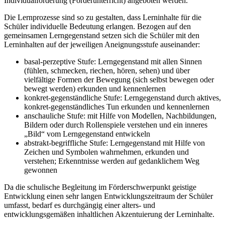
Individualförderung (Förderunterricht) angeboten werden.
Die Lernprozesse sind so zu gestalten, dass Lerninhalte für die
Schüler individuelle Bedeutung erlangen. Bezogen auf den
gemeinsamen Lerngegenstand setzen sich die Schüler mit den
Lerninhalten auf der jeweiligen Aneignungsstufe auseinander:
basal-perzeptive Stufe: Lerngegenstand mit allen Sinnen
(fühlen, schmecken, riechen, hören, sehen) und über
vielfältige Formen der Bewegung (sich selbst bewegen oder
bewegt werden) erkunden und kennenlernen
konkret-gegenständliche Stufe: Lerngegenstand durch aktives,
konkret-gegenständliches Tun erkunden und kennenlernen
anschauliche Stufe: mit Hilfe von Modellen, Nachbildungen,
Bildern oder durch Rollenspiele verstehen und ein inneres
„Bild“ vom Lerngegenstand entwickeln
abstrakt-begriffliche Stufe: Lerngegenstand mit Hilfe von
Zeichen und Symbolen wahrnehmen, erkunden und
verstehen; Erkenntnisse werden auf gedanklichem Weg
gewonnen
Da die schulische Begleitung im Förderschwerpunkt geistige
Entwicklung einen sehr langen Entwicklungszeitraum der Schüler
umfasst, bedarf es durchgängig einer alters- und
entwicklungsgemäßen inhaltlichen Akzentuierung der Lerninhalte.