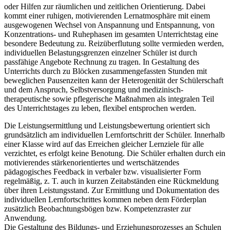
oder Hilfen zur räumlichen und zeitlichen Orientierung. Dabei
kommt einer ruhigen, motivierenden Lernatmosphäre mit einem
ausgewogenen Wechsel von Anspannung und Entspannung, von
Konzentrations- und Ruhephasen im gesamten Unterrichtstag eine
besondere Bedeutung zu. Reizüberflutung sollte vermieden werden,
individuellen Belastungsgrenzen einzelner Schüler ist durch
passfähige Angebote Rechnung zu tragen. In Gestaltung des
Unterrichts durch zu Blöcken zusammengefassten Stunden mit
beweglichen Pausenzeiten kann der Heterogenität der Schülerschaft
und dem Anspruch, Selbstversorgung und medizinisch-
therapeutische sowie pflegerische Maßnahmen als integralen Teil
des Unterrichtstages zu leben, flexibel entsprochen werden.
Die Leistungsermittlung und Leistungsbewertung orientiert sich
grundsätzlich am individuellen Lernfortschritt der Schüler. Innerhalb
einer Klasse wird auf das Erreichen gleicher Lernziele für alle
verzichtet, es erfolgt keine Benotung. Die Schüler erhalten durch ein
motivierendes stärkenorientiertes und wertschätzendes
pädagogisches Feedback in verbaler bzw. visualisierter Form
regelmäßig, z. T. auch in kurzen Zeitabständen eine Rückmeldung
über ihren Leistungsstand. Zur Ermittlung und Dokumentation des
individuellen Lernfortschrittes kommen neben dem Förderplan
zusätzlich Beobachtungsbögen bzw. Kompetenzraster zur
Anwendung.
Die Gestaltung des Bildungs- und Erziehungsprozesses an Schulen