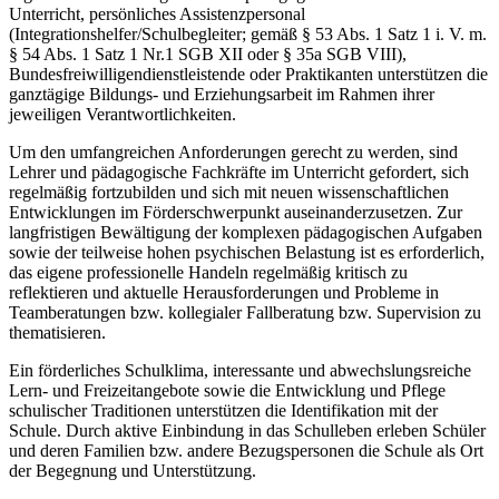
Unterricht, persönliches Assistenzpersonal
(Integrationshelfer/Schulbegleiter; gemäß § 53 Abs. 1 Satz 1 i. V. m.
§ 54 Abs. 1 Satz 1 Nr.1 SGB XII oder § 35a SGB VIII),
Bundesfreiwilligendienstleistende oder Praktikanten unterstützen die
ganztägige Bildungs- und Erziehungsarbeit im Rahmen ihrer
jeweiligen Verantwortlichkeiten.
Um den umfangreichen Anforderungen gerecht zu werden, sind
Lehrer und pädagogische Fachkräfte im Unterricht gefordert, sich
regelmäßig fortzubilden und sich mit neuen wissenschaftlichen
Entwicklungen im Förderschwerpunkt auseinanderzusetzen. Zur
langfristigen Bewältigung der komplexen pädagogischen Aufgaben
sowie der teilweise hohen psychischen Belastung ist es erforderlich,
das eigene professionelle Handeln regelmäßig kritisch zu
reflektieren und aktuelle Herausforderungen und Probleme in
Teamberatungen bzw. kollegialer Fallberatung bzw. Supervision zu
thematisieren.
Ein förderliches Schulklima, interessante und abwechslungsreiche
Lern- und Freizeitangebote sowie die Entwicklung und Pflege
schulischer Traditionen unterstützen die Identifikation mit der
Schule. Durch aktive Einbindung in das Schulleben erleben Schüler
und deren Familien bzw. andere Bezugspersonen die Schule als Ort
der Begegnung und Unterstützung.