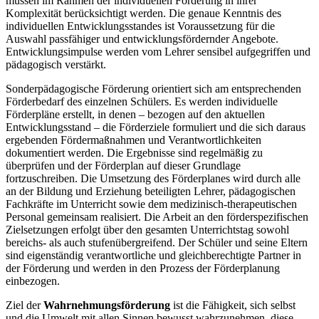
müssen im Rahmen der individuellen Förderung in ihrer
Komplexität berücksichtigt werden. Die genaue Kenntnis des
individuellen Entwicklungsstandes ist Voraussetzung für die
Auswahl passfähiger und entwicklungsfördernder Angebote.
Entwicklungsimpulse werden vom Lehrer sensibel aufgegriffen und
pädagogisch verstärkt.
Sonderpädagogische Förderung orientiert sich am entsprechenden
Förderbedarf des einzelnen Schülers. Es werden individuelle
Förderpläne erstellt, in denen – bezogen auf den aktuellen
Entwicklungsstand – die Förderziele formuliert und die sich daraus
ergebenden Fördermaßnahmen und Verantwortlichkeiten
dokumentiert werden. Die Ergebnisse sind regelmäßig zu
überprüfen und der Förderplan auf dieser Grundlage
fortzuschreiben. Die Umsetzung des Förderplanes wird durch alle
an der Bildung und Erziehung beteiligten Lehrer, pädagogischen
Fachkräfte im Unterricht sowie dem medizinisch-therapeutischen
Personal gemeinsam realisiert. Die Arbeit an den förderspezifischen
Zielsetzungen erfolgt über den gesamten Unterrichtstag sowohl
bereichs- als auch stufenübergreifend. Der Schüler und seine Eltern
sind eigenständig verantwortliche und gleichberechtigte Partner in
der Förderung und werden in den Prozess der Förderplanung
einbezogen.
Ziel der
Wahrnehmungsförderung
ist die Fähigkeit, sich selbst
und die Umwelt mit allen Sinnen bewusst wahrzunehmen, diese