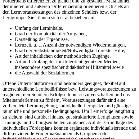
Förderplans differenziert zu planen und zu gestalten. Maßnahmen
der inneren und äußeren Differenzierung orientieren sich stets an
den Lernvoraussetzungen des einzelnen Schülers bzw. der
Lerngruppe. Sie können sich u. a. beziehen auf
Umfang der Lerninhalte,
Grad der Komplexität der Aufgaben,
Darstellung der Ergebnisse,
Lernzeit, u. a. Anzahl der notwendigen Wiederholungen,
Grad der Selbstständigkeit/Notwendigkeit direkter Hilfe,
Art der inhaltlichen oder methodischen Zugänge,
Art und Umfang der im Unterricht genutzten Medien,
insbesondere spezifischer didaktischer Hilfsmittel sowie
die Auswahl der Sozialformen.
Offene Unterrichtsformen sind besonders geeignet, flexibel auf
unterschiedliche Lernbedürfnisse bzw. Leistungsvoraussetzungen zu
reagieren, den Schülern Erfolgserlebnisse zu verschaffen und das
Miteinanderlernen zu fördern. Voraussetzungen dafür sind eine
vorbereitete Lernumgebung, individuelle Lernplätze und günstige
räumliche und personelle Bedingungen. Um Lernerfolge langfristig
zu sichern, sind darüber hinaus, gut strukturierte Lernphasen sowie
Trainings- und Übungseinheiten zu planen. Auf der Grundlage des
individuellen Förderplans können ergänzend individualisierende und
differenzierende Fördermaßnahmen als Gruppen- oder