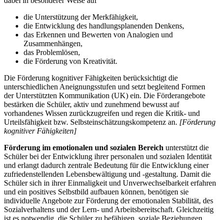
dabei in besonderer Weise auf
die Unterstützung der Merkfähigkeit,
die Entwicklung des handlungsplanenden Denkens,
das Erkennen und Bewerten von Analogien und
Zusammenhängen,
das Problemlösen,
die Förderung von Kreativität.
Die Förderung kognitiver Fähigkeiten berücksichtigt die
unterschiedlichen Aneignungsstufen und setzt begleitend Formen
der Unterstützten Kommunikation (UK) ein. Die Förderangebote
bestärken die Schüler, aktiv und zunehmend bewusst auf
vorhandenes Wissen zurückzugreifen und regen die Kritik- und
Urteilsfähigkeit bzw. Selbsteinschätzungskompetenz an.
[Förderung
kognitiver Fähigkeiten]
Förderung im emotionalen und sozialen Bereich
unterstützt die
Schüler bei der Entwicklung ihrer personalen und sozialen Identität
und erlangt dadurch zentrale Bedeutung für die Entwicklung einer
zufriedenstellenden Lebensbewältigung und -gestaltung. Damit die
Schüler sich in ihrer Einmaligkeit und Unverwechselbarkeit erfahren
und ein positives Selbstbild aufbauen können, benötigen sie
individuelle Angebote zur Förderung der emotionalen Stabilität, des
Sozialverhaltens und der Lern- und Arbeitsbereitschaft. Gleichzeitig
ist es notwendig, die Schüler zu befähigen, soziale Beziehungen