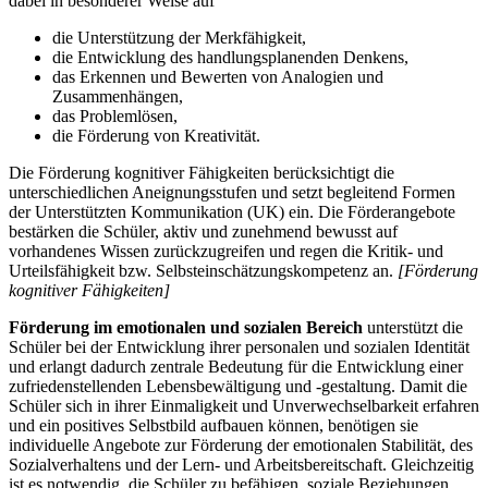
dabei in besonderer Weise auf
die Unterstützung der Merkfähigkeit,
die Entwicklung des handlungsplanenden Denkens,
das Erkennen und Bewerten von Analogien und
Zusammenhängen,
das Problemlösen,
die Förderung von Kreativität.
Die Förderung kognitiver Fähigkeiten berücksichtigt die
unterschiedlichen Aneignungsstufen und setzt begleitend Formen
der Unterstützten Kommunikation (UK) ein. Die Förderangebote
bestärken die Schüler, aktiv und zunehmend bewusst auf
vorhandenes Wissen zurückzugreifen und regen die Kritik- und
Urteilsfähigkeit bzw. Selbsteinschätzungskompetenz an.
[Förderung
kognitiver Fähigkeiten]
Förderung im emotionalen und sozialen Bereich
unterstützt die
Schüler bei der Entwicklung ihrer personalen und sozialen Identität
und erlangt dadurch zentrale Bedeutung für die Entwicklung einer
zufriedenstellenden Lebensbewältigung und -gestaltung. Damit die
Schüler sich in ihrer Einmaligkeit und Unverwechselbarkeit erfahren
und ein positives Selbstbild aufbauen können, benötigen sie
individuelle Angebote zur Förderung der emotionalen Stabilität, des
Sozialverhaltens und der Lern- und Arbeitsbereitschaft. Gleichzeitig
ist es notwendig, die Schüler zu befähigen, soziale Beziehungen