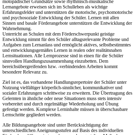
motopädischer Grundsätze sowie rhythmisch-musikalische
Lernangebote erweisen sich im Schulleben als wichtige
Erfahrungsfelder und unterstützen die motorische, psychomotorische
und psychosoziale Entwicklung der Schüler. Lernen mit allen
Sinnen und basale Förderangebote unterstützen die Entwicklung der
Wahrnehmung.
Unterricht an Schulen mit dem Förderschwerpunkt geistige
Entwicklung nimmt für den Schüler alltagsrelevante Probleme und
Aufgaben zum Lernanlass und ermöglicht aktives, selbstbestimmtes
und entwicklungsgemäßes Lernen in realen oder realitätsnahen
Lernsituationen. Alle Lernprozesse sind in einen für die Schüler
sinnvollen Handlungszusammenhang einzubetten. Dem
bereichsübergreifenden bzw. -verbindenden Arbeiten kommt
besondere Relevanz zu.
Ziel ist es, das vorhandene Handlungsrepertoire der Schüler unter
Nutzung vielfältiger körperlich-sinnlicher, kommunikativer und
sozialer Erfahrungen schrittweise zu erweitern. Die Übertragung des
Gelernten in ähnliche oder neue Situationen muss stets intensiv
vorbereitet und durch regelmäßige Wiederholung und Übung
gefestigt werden. Komplexe Lerninhalte müssen in überschaubare
Lernschritte gegliedert werden.
Alle Bildungsangebote sind unter Berücksichtigung der
unterschiedlichen Aneignungsstufen auf Basis des individuellen