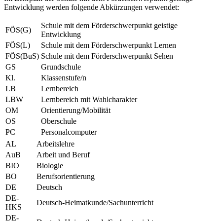
Entwicklung werden folgende Abkürzungen verwendet:
Schule mit dem Förderschwerpunkt geistige
FÖS(G)
Entwicklung
FÖS(L)
Schule mit dem Förderschwerpunkt Lernen
FÖS(BuS)
Schule mit dem Förderschwerpunkt Sehen
GS
Grundschule
Kl.
Klassenstufe/n
LB
Lernbereich
LBW
Lernbereich mit Wahlcharakter
OM
Orientierung/Mobilität
OS
Oberschule
PC
Personalcomputer
AL
Arbeitslehre
AuB
Arbeit und Beruf
BIO
Biologie
BO
Berufsorientierung
DE
Deutsch
DE-
Deutsch-Heimatkunde/Sachunterricht
HKS
DE-