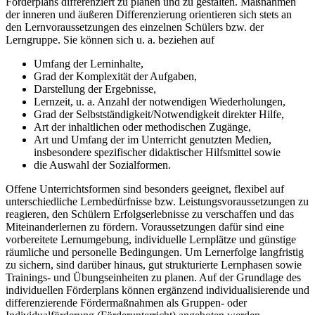
Förderplans differenziert zu planen und zu gestalten. Maßnahmen
der inneren und äußeren Differenzierung orientieren sich stets an
den Lernvoraussetzungen des einzelnen Schülers bzw. der
Lerngruppe. Sie können sich u. a. beziehen auf
Umfang der Lerninhalte,
Grad der Komplexität der Aufgaben,
Darstellung der Ergebnisse,
Lernzeit, u. a. Anzahl der notwendigen Wiederholungen,
Grad der Selbstständigkeit/Notwendigkeit direkter Hilfe,
Art der inhaltlichen oder methodischen Zugänge,
Art und Umfang der im Unterricht genutzten Medien,
insbesondere spezifischer didaktischer Hilfsmittel sowie
die Auswahl der Sozialformen.
Offene Unterrichtsformen sind besonders geeignet, flexibel auf
unterschiedliche Lernbedürfnisse bzw. Leistungsvoraussetzungen zu
reagieren, den Schülern Erfolgserlebnisse zu verschaffen und das
Miteinanderlernen zu fördern. Voraussetzungen dafür sind eine
vorbereitete Lernumgebung, individuelle Lernplätze und günstige
räumliche und personelle Bedingungen. Um Lernerfolge langfristig
zu sichern, sind darüber hinaus, gut strukturierte Lernphasen sowie
Trainings- und Übungseinheiten zu planen. Auf der Grundlage des
individuellen Förderplans können ergänzend individualisierende und
differenzierende Fördermaßnahmen als Gruppen- oder