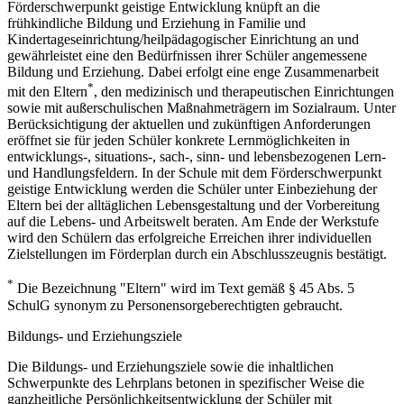
Förderschwerpunkt geistige Entwicklung knüpft an die
frühkindliche Bildung und Erziehung in Familie und
Kindertageseinrichtung/heilpädagogischer Einrichtung an und
gewährleistet eine den Bedürfnissen ihrer Schüler angemessene
Bildung und Erziehung. Dabei erfolgt eine enge Zusammenarbeit
*
mit den Eltern
, den medizinisch und therapeutischen Einrichtungen
sowie mit außerschulischen Maßnahmeträgern im Sozialraum. Unter
Berücksichtigung der aktuellen und zukünftigen Anforderungen
eröffnet sie für jeden Schüler konkrete Lernmöglichkeiten in
entwicklungs-, situations-, sach-, sinn- und lebensbezogenen Lern-
und Handlungsfeldern. In der Schule mit dem Förderschwerpunkt
geistige Entwicklung werden die Schüler unter Einbeziehung der
Eltern bei der alltäglichen Lebensgestaltung und der Vorbereitung
auf die Lebens- und Arbeitswelt beraten. Am Ende der Werkstufe
wird den Schülern das erfolgreiche Erreichen ihrer individuellen
Zielstellungen im Förderplan durch ein Abschlusszeugnis bestätigt.
*
Die Bezeichnung "Eltern" wird im Text gemäß § 45 Abs. 5
SchulG synonym zu Personensorgeberechtigten gebraucht.
Bildungs- und Erziehungsziele
Die Bildungs- und Erziehungsziele sowie die inhaltlichen
Schwerpunkte des Lehrplans betonen in spezifischer Weise die
ganzheitliche Persönlichkeitsentwicklung der Schüler mit