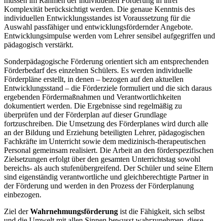
müssen im Rahmen der individuellen Förderung in ihrer
Komplexität berücksichtigt werden. Die genaue Kenntnis des
individuellen Entwicklungsstandes ist Voraussetzung für die
Auswahl passfähiger und entwicklungsfördernder Angebote.
Entwicklungsimpulse werden vom Lehrer sensibel aufgegriffen und
pädagogisch verstärkt.
Sonderpädagogische Förderung orientiert sich am entsprechenden
Förderbedarf des einzelnen Schülers. Es werden individuelle
Förderpläne erstellt, in denen – bezogen auf den aktuellen
Entwicklungsstand – die Förderziele formuliert und die sich daraus
ergebenden Fördermaßnahmen und Verantwortlichkeiten
dokumentiert werden. Die Ergebnisse sind regelmäßig zu
überprüfen und der Förderplan auf dieser Grundlage
fortzuschreiben. Die Umsetzung des Förderplanes wird durch alle
an der Bildung und Erziehung beteiligten Lehrer, pädagogischen
Fachkräfte im Unterricht sowie dem medizinisch-therapeutischen
Personal gemeinsam realisiert. Die Arbeit an den förderspezifischen
Zielsetzungen erfolgt über den gesamten Unterrichtstag sowohl
bereichs- als auch stufenübergreifend. Der Schüler und seine Eltern
sind eigenständig verantwortliche und gleichberechtigte Partner in
der Förderung und werden in den Prozess der Förderplanung
einbezogen.
Ziel der
Wahrnehmungsförderung
ist die Fähigkeit, sich selbst
und die Umwelt mit allen Sinnen bewusst wahrzunehmen, diese