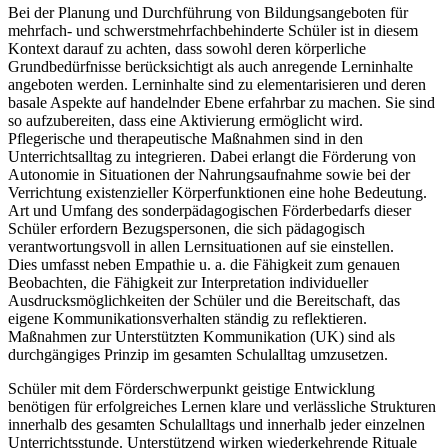
Bei der Planung und Durchführung von Bildungsangeboten für
mehrfach- und schwerstmehrfachbehinderte Schüler ist in diesem
Kontext darauf zu achten, dass sowohl deren körperliche
Grundbedürfnisse berücksichtigt als auch anregende Lerninhalte
angeboten werden. Lerninhalte sind zu elementarisieren und deren
basale Aspekte auf handelnder Ebene erfahrbar zu machen. Sie sind
so aufzubereiten, dass eine Aktivierung ermöglicht wird.
Pflegerische und therapeutische Maßnahmen sind in den
Unterrichtsalltag zu integrieren. Dabei erlangt die Förderung von
Autonomie in Situationen der Nahrungsaufnahme sowie bei der
Verrichtung existenzieller Körperfunktionen eine hohe Bedeutung.
Art und Umfang des sonderpädagogischen Förderbedarfs dieser
Schüler erfordern Bezugspersonen, die sich pädagogisch
verantwortungsvoll in allen Lernsituationen auf sie einstellen.
Dies umfasst neben Empathie u. a. die Fähigkeit zum genauen
Beobachten, die Fähigkeit zur Interpretation individueller
Ausdrucksmöglichkeiten der Schüler und die Bereitschaft, das
eigene Kommunikationsverhalten ständig zu reflektieren.
Maßnahmen zur Unterstützten Kommunikation (UK) sind als
durchgängiges Prinzip im gesamten Schulalltag umzusetzen.
Schüler mit dem Förderschwerpunkt geistige Entwicklung
benötigen für erfolgreiches Lernen klare und verlässliche Strukturen
innerhalb des gesamten Schulalltags und innerhalb jeder einzelnen
Unterrichtsstunde. Unterstützend wirken wiederkehrende Rituale