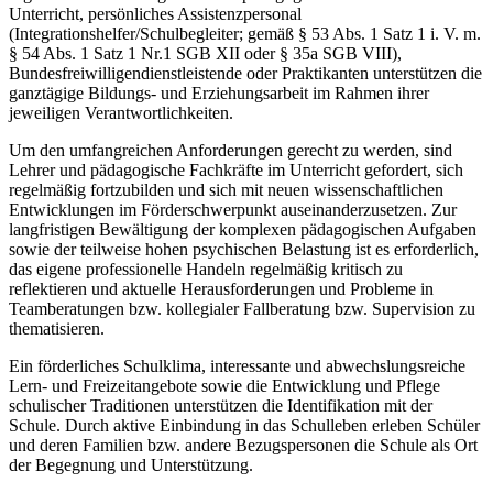
Unterricht, persönliches Assistenzpersonal
(Integrationshelfer/Schulbegleiter; gemäß § 53 Abs. 1 Satz 1 i. V. m.
§ 54 Abs. 1 Satz 1 Nr.1 SGB XII oder § 35a SGB VIII),
Bundesfreiwilligendienstleistende oder Praktikanten unterstützen die
ganztägige Bildungs- und Erziehungsarbeit im Rahmen ihrer
jeweiligen Verantwortlichkeiten.
Um den umfangreichen Anforderungen gerecht zu werden, sind
Lehrer und pädagogische Fachkräfte im Unterricht gefordert, sich
regelmäßig fortzubilden und sich mit neuen wissenschaftlichen
Entwicklungen im Förderschwerpunkt auseinanderzusetzen. Zur
langfristigen Bewältigung der komplexen pädagogischen Aufgaben
sowie der teilweise hohen psychischen Belastung ist es erforderlich,
das eigene professionelle Handeln regelmäßig kritisch zu
reflektieren und aktuelle Herausforderungen und Probleme in
Teamberatungen bzw. kollegialer Fallberatung bzw. Supervision zu
thematisieren.
Ein förderliches Schulklima, interessante und abwechslungsreiche
Lern- und Freizeitangebote sowie die Entwicklung und Pflege
schulischer Traditionen unterstützen die Identifikation mit der
Schule. Durch aktive Einbindung in das Schulleben erleben Schüler
und deren Familien bzw. andere Bezugspersonen die Schule als Ort
der Begegnung und Unterstützung.