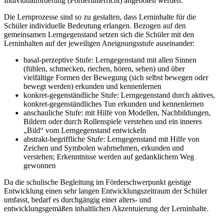
Individualförderung (Förderunterricht) angeboten werden.
Die Lernprozesse sind so zu gestalten, dass Lerninhalte für die
Schüler individuelle Bedeutung erlangen. Bezogen auf den
gemeinsamen Lerngegenstand setzen sich die Schüler mit den
Lerninhalten auf der jeweiligen Aneignungsstufe auseinander:
basal-perzeptive Stufe: Lerngegenstand mit allen Sinnen
(fühlen, schmecken, riechen, hören, sehen) und über
vielfältige Formen der Bewegung (sich selbst bewegen oder
bewegt werden) erkunden und kennenlernen
konkret-gegenständliche Stufe: Lerngegenstand durch aktives,
konkret-gegenständliches Tun erkunden und kennenlernen
anschauliche Stufe: mit Hilfe von Modellen, Nachbildungen,
Bildern oder durch Rollenspiele verstehen und ein inneres
„Bild“ vom Lerngegenstand entwickeln
abstrakt-begriffliche Stufe: Lerngegenstand mit Hilfe von
Zeichen und Symbolen wahrnehmen, erkunden und
verstehen; Erkenntnisse werden auf gedanklichem Weg
gewonnen
Da die schulische Begleitung im Förderschwerpunkt geistige
Entwicklung einen sehr langen Entwicklungszeitraum der Schüler
umfasst, bedarf es durchgängig einer alters- und
entwicklungsgemäßen inhaltlichen Akzentuierung der Lerninhalte.