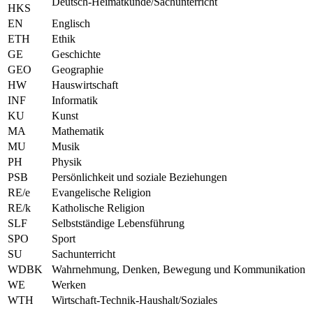
Deutsch-Heimatkunde/Sachunterricht
HKS
EN
Englisch
ETH
Ethik
GE
Geschichte
GEO
Geographie
HW
Hauswirtschaft
INF
Informatik
KU
Kunst
MA
Mathematik
MU
Musik
PH
Physik
PSB
Persönlichkeit und soziale Beziehungen
RE/e
Evangelische Religion
RE/k
Katholische Religion
SLF
Selbstständige Lebensführung
SPO
Sport
SU
Sachunterricht
WDBK
Wahrnehmung, Denken, Bewegung und Kommunikation
WE
Werken
WTH
Wirtschaft-Technik-Haushalt/Soziales