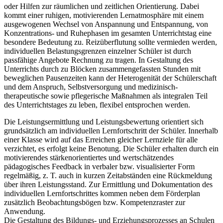
oder Hilfen zur räumlichen und zeitlichen Orientierung. Dabei
kommt einer ruhigen, motivierenden Lernatmosphäre mit einem
ausgewogenen Wechsel von Anspannung und Entspannung, von
Konzentrations- und Ruhephasen im gesamten Unterrichtstag eine
besondere Bedeutung zu. Reizüberflutung sollte vermieden werden,
individuellen Belastungsgrenzen einzelner Schüler ist durch
passfähige Angebote Rechnung zu tragen. In Gestaltung des
Unterrichts durch zu Blöcken zusammengefassten Stunden mit
beweglichen Pausenzeiten kann der Heterogenität der Schülerschaft
und dem Anspruch, Selbstversorgung und medizinisch-
therapeutische sowie pflegerische Maßnahmen als integralen Teil
des Unterrichtstages zu leben, flexibel entsprochen werden.
Die Leistungsermittlung und Leistungsbewertung orientiert sich
grundsätzlich am individuellen Lernfortschritt der Schüler. Innerhalb
einer Klasse wird auf das Erreichen gleicher Lernziele für alle
verzichtet, es erfolgt keine Benotung. Die Schüler erhalten durch ein
motivierendes stärkenorientiertes und wertschätzendes
pädagogisches Feedback in verbaler bzw. visualisierter Form
regelmäßig, z. T. auch in kurzen Zeitabständen eine Rückmeldung
über ihren Leistungsstand. Zur Ermittlung und Dokumentation des
individuellen Lernfortschrittes kommen neben dem Förderplan
zusätzlich Beobachtungsbögen bzw. Kompetenzraster zur
Anwendung.
Die Gestaltung des Bildungs- und Erziehungsprozesses an Schulen