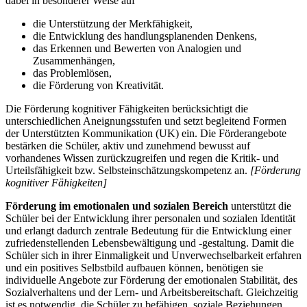
dabei in besonderer Weise auf
die Unterstützung der Merkfähigkeit,
die Entwicklung des handlungsplanenden Denkens,
das Erkennen und Bewerten von Analogien und
Zusammenhängen,
das Problemlösen,
die Förderung von Kreativität.
Die Förderung kognitiver Fähigkeiten berücksichtigt die
unterschiedlichen Aneignungsstufen und setzt begleitend Formen
der Unterstützten Kommunikation (UK) ein. Die Förderangebote
bestärken die Schüler, aktiv und zunehmend bewusst auf
vorhandenes Wissen zurückzugreifen und regen die Kritik- und
Urteilsfähigkeit bzw. Selbsteinschätzungskompetenz an.
[Förderung
kognitiver Fähigkeiten]
Förderung im emotionalen und sozialen Bereich
unterstützt die
Schüler bei der Entwicklung ihrer personalen und sozialen Identität
und erlangt dadurch zentrale Bedeutung für die Entwicklung einer
zufriedenstellenden Lebensbewältigung und -gestaltung. Damit die
Schüler sich in ihrer Einmaligkeit und Unverwechselbarkeit erfahren
und ein positives Selbstbild aufbauen können, benötigen sie
individuelle Angebote zur Förderung der emotionalen Stabilität, des
Sozialverhaltens und der Lern- und Arbeitsbereitschaft. Gleichzeitig
ist es notwendig, die Schüler zu befähigen, soziale Beziehungen