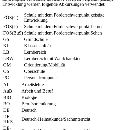
Entwicklung werden folgende Abkürzungen verwendet:
Schule mit dem Förderschwerpunkt geistige
FÖS(G)
Entwicklung
FÖS(L)
Schule mit dem Förderschwerpunkt Lernen
FÖS(BuS)
Schule mit dem Förderschwerpunkt Sehen
GS
Grundschule
Kl.
Klassenstufe/n
LB
Lernbereich
LBW
Lernbereich mit Wahlcharakter
OM
Orientierung/Mobilität
OS
Oberschule
PC
Personalcomputer
AL
Arbeitslehre
AuB
Arbeit und Beruf
BIO
Biologie
BO
Berufsorientierung
DE
Deutsch
DE-
Deutsch-Heimatkunde/Sachunterricht
HKS
DE-