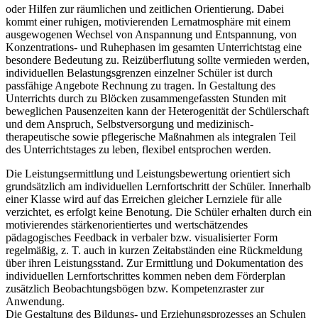
oder Hilfen zur räumlichen und zeitlichen Orientierung. Dabei
kommt einer ruhigen, motivierenden Lernatmosphäre mit einem
ausgewogenen Wechsel von Anspannung und Entspannung, von
Konzentrations- und Ruhephasen im gesamten Unterrichtstag eine
besondere Bedeutung zu. Reizüberflutung sollte vermieden werden,
individuellen Belastungsgrenzen einzelner Schüler ist durch
passfähige Angebote Rechnung zu tragen. In Gestaltung des
Unterrichts durch zu Blöcken zusammengefassten Stunden mit
beweglichen Pausenzeiten kann der Heterogenität der Schülerschaft
und dem Anspruch, Selbstversorgung und medizinisch-
therapeutische sowie pflegerische Maßnahmen als integralen Teil
des Unterrichtstages zu leben, flexibel entsprochen werden.
Die Leistungsermittlung und Leistungsbewertung orientiert sich
grundsätzlich am individuellen Lernfortschritt der Schüler. Innerhalb
einer Klasse wird auf das Erreichen gleicher Lernziele für alle
verzichtet, es erfolgt keine Benotung. Die Schüler erhalten durch ein
motivierendes stärkenorientiertes und wertschätzendes
pädagogisches Feedback in verbaler bzw. visualisierter Form
regelmäßig, z. T. auch in kurzen Zeitabständen eine Rückmeldung
über ihren Leistungsstand. Zur Ermittlung und Dokumentation des
individuellen Lernfortschrittes kommen neben dem Förderplan
zusätzlich Beobachtungsbögen bzw. Kompetenzraster zur
Anwendung.
Die Gestaltung des Bildungs- und Erziehungsprozesses an Schulen