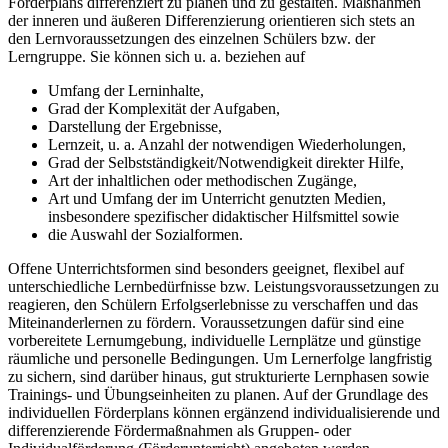
Förderplans differenziert zu planen und zu gestalten. Maßnahmen
der inneren und äußeren Differenzierung orientieren sich stets an
den Lernvoraussetzungen des einzelnen Schülers bzw. der
Lerngruppe. Sie können sich u. a. beziehen auf
Umfang der Lerninhalte,
Grad der Komplexität der Aufgaben,
Darstellung der Ergebnisse,
Lernzeit, u. a. Anzahl der notwendigen Wiederholungen,
Grad der Selbstständigkeit/Notwendigkeit direkter Hilfe,
Art der inhaltlichen oder methodischen Zugänge,
Art und Umfang der im Unterricht genutzten Medien,
insbesondere spezifischer didaktischer Hilfsmittel sowie
die Auswahl der Sozialformen.
Offene Unterrichtsformen sind besonders geeignet, flexibel auf
unterschiedliche Lernbedürfnisse bzw. Leistungsvoraussetzungen zu
reagieren, den Schülern Erfolgserlebnisse zu verschaffen und das
Miteinanderlernen zu fördern. Voraussetzungen dafür sind eine
vorbereitete Lernumgebung, individuelle Lernplätze und günstige
räumliche und personelle Bedingungen. Um Lernerfolge langfristig
zu sichern, sind darüber hinaus, gut strukturierte Lernphasen sowie
Trainings- und Übungseinheiten zu planen. Auf der Grundlage des
individuellen Förderplans können ergänzend individualisierende und
differenzierende Fördermaßnahmen als Gruppen- oder