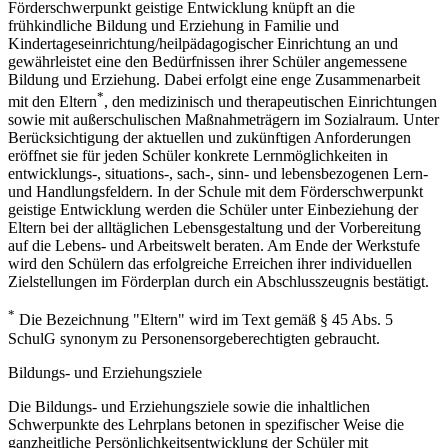
Förderschwerpunkt geistige Entwicklung knüpft an die
frühkindliche Bildung und Erziehung in Familie und
Kindertageseinrichtung/heilpädagogischer Einrichtung an und
gewährleistet eine den Bedürfnissen ihrer Schüler angemessene
Bildung und Erziehung. Dabei erfolgt eine enge Zusammenarbeit
*
mit den Eltern
, den medizinisch und therapeutischen Einrichtungen
sowie mit außerschulischen Maßnahmeträgern im Sozialraum. Unter
Berücksichtigung der aktuellen und zukünftigen Anforderungen
eröffnet sie für jeden Schüler konkrete Lernmöglichkeiten in
entwicklungs-, situations-, sach-, sinn- und lebensbezogenen Lern-
und Handlungsfeldern. In der Schule mit dem Förderschwerpunkt
geistige Entwicklung werden die Schüler unter Einbeziehung der
Eltern bei der alltäglichen Lebensgestaltung und der Vorbereitung
auf die Lebens- und Arbeitswelt beraten. Am Ende der Werkstufe
wird den Schülern das erfolgreiche Erreichen ihrer individuellen
Zielstellungen im Förderplan durch ein Abschlusszeugnis bestätigt.
*
Die Bezeichnung "Eltern" wird im Text gemäß § 45 Abs. 5
SchulG synonym zu Personensorgeberechtigten gebraucht.
Bildungs- und Erziehungsziele
Die Bildungs- und Erziehungsziele sowie die inhaltlichen
Schwerpunkte des Lehrplans betonen in spezifischer Weise die
ganzheitliche Persönlichkeitsentwicklung der Schüler mit