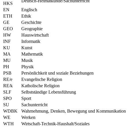
Deutsch-Heimatkunde/Sachunterricht
HKS
EN
Englisch
ETH
Ethik
GE
Geschichte
GEO
Geographie
HW
Hauswirtschaft
INF
Informatik
KU
Kunst
MA
Mathematik
MU
Musik
PH
Physik
PSB
Persönlichkeit und soziale Beziehungen
RE/e
Evangelische Religion
RE/k
Katholische Religion
SLF
Selbstständige Lebensführung
SPO
Sport
SU
Sachunterricht
WDBK
Wahrnehmung, Denken, Bewegung und Kommunikation
WE
Werken
WTH
Wirtschaft-Technik-Haushalt/Soziales