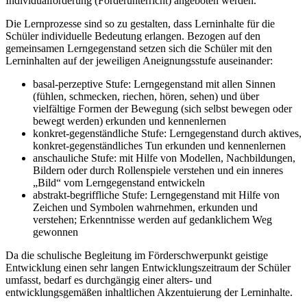
Individualförderung (Förderunterricht) angeboten werden.
Die Lernprozesse sind so zu gestalten, dass Lerninhalte für die
Schüler individuelle Bedeutung erlangen. Bezogen auf den
gemeinsamen Lerngegenstand setzen sich die Schüler mit den
Lerninhalten auf der jeweiligen Aneignungsstufe auseinander:
basal-perzeptive Stufe: Lerngegenstand mit allen Sinnen
(fühlen, schmecken, riechen, hören, sehen) und über
vielfältige Formen der Bewegung (sich selbst bewegen oder
bewegt werden) erkunden und kennenlernen
konkret-gegenständliche Stufe: Lerngegenstand durch aktives,
konkret-gegenständliches Tun erkunden und kennenlernen
anschauliche Stufe: mit Hilfe von Modellen, Nachbildungen,
Bildern oder durch Rollenspiele verstehen und ein inneres
„Bild“ vom Lerngegenstand entwickeln
abstrakt-begriffliche Stufe: Lerngegenstand mit Hilfe von
Zeichen und Symbolen wahrnehmen, erkunden und
verstehen; Erkenntnisse werden auf gedanklichem Weg
gewonnen
Da die schulische Begleitung im Förderschwerpunkt geistige
Entwicklung einen sehr langen Entwicklungszeitraum der Schüler
umfasst, bedarf es durchgängig einer alters- und
entwicklungsgemäßen inhaltlichen Akzentuierung der Lerninhalte.