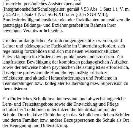
Unterricht, persönliches Assistenzpersonal
(Integrationshelfer/Schulbegleiter; gemäß § 53 Abs. 1 Satz 1 i. V. m.
§ 54 Abs. 1 Satz 1 Nr.1 SGB XII oder § 35a SGB VIII),
Bundesfreiwilligendienstleistende oder Praktikanten unterstützen die
ganztägige Bildungs- und Erziehungsarbeit im Rahmen ihrer
jeweiligen Verantwortlichkeiten.
Um den umfangreichen Anforderungen gerecht zu werden, sind
Lehrer und pädagogische Fachkräfte im Unterricht gefordert, sich
regelmäßig fortzubilden und sich mit neuen wissenschaftlichen
Entwicklungen im Förderschwerpunkt auseinanderzusetzen. Zur
langfristigen Bewältigung der komplexen pädagogischen Aufgaben
sowie der teilweise hohen psychischen Belastung ist es erforderlich,
das eigene professionelle Handeln regelmäßig kritisch zu
reflektieren und aktuelle Herausforderungen und Probleme in
Teamberatungen bzw. kollegialer Fallberatung bzw. Supervision zu
thematisieren.
Ein förderliches Schulklima, interessante und abwechslungsreiche
Lern- und Freizeitangebote sowie die Entwicklung und Pflege
schulischer Traditionen unterstützen die Identifikation mit der
Schule. Durch aktive Einbindung in das Schulleben erleben Schüler
und deren Familien bzw. andere Bezugspersonen die Schule als Ort
der Begegnung und Unterstützung.