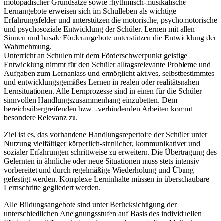
motopädischer Grundsätze sowie rhythmisch-musikalische
Lernangebote erweisen sich im Schulleben als wichtige
Erfahrungsfelder und unterstützen die motorische, psychomotorische
und psychosoziale Entwicklung der Schüler. Lernen mit allen
Sinnen und basale Förderangebote unterstützen die Entwicklung der
Wahrnehmung.
Unterricht an Schulen mit dem Förderschwerpunkt geistige
Entwicklung nimmt für den Schüler alltagsrelevante Probleme und
Aufgaben zum Lernanlass und ermöglicht aktives, selbstbestimmtes
und entwicklungsgemäßes Lernen in realen oder realitätsnahen
Lernsituationen. Alle Lernprozesse sind in einen für die Schüler
sinnvollen Handlungszusammenhang einzubetten. Dem
bereichsübergreifenden bzw. -verbindenden Arbeiten kommt
besondere Relevanz zu.
Ziel ist es, das vorhandene Handlungsrepertoire der Schüler unter
Nutzung vielfältiger körperlich-sinnlicher, kommunikativer und
sozialer Erfahrungen schrittweise zu erweitern. Die Übertragung des
Gelernten in ähnliche oder neue Situationen muss stets intensiv
vorbereitet und durch regelmäßige Wiederholung und Übung
gefestigt werden. Komplexe Lerninhalte müssen in überschaubare
Lernschritte gegliedert werden.
Alle Bildungsangebote sind unter Berücksichtigung der
unterschiedlichen Aneignungsstufen auf Basis des individuellen