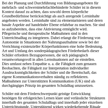
Bei der Planung und Durchführung von Bildungsangeboten für
mehrfach- und schwerstmehrfachbehinderte Schüler ist in diesem
Kontext darauf zu achten, dass sowohl deren körperliche
Grundbedürfnisse berücksichtigt als auch anregende Lerninhalte
angeboten werden. Lerninhalte sind zu elementarisieren und deren
basale Aspekte auf handelnder Ebene erfahrbar zu machen. Sie sind
so aufzubereiten, dass eine Aktivierung ermöglicht wird.
Pflegerische und therapeutische Maßnahmen sind in den
Unterrichtsalltag zu integrieren. Dabei erlangt die Förderung von
Autonomie in Situationen der Nahrungsaufnahme sowie bei der
Verrichtung existenzieller Körperfunktionen eine hohe Bedeutung.
Art und Umfang des sonderpädagogischen Förderbedarfs dieser
Schüler erfordern Bezugspersonen, die sich pädagogisch
verantwortungsvoll in allen Lernsituationen auf sie einstellen.
Dies umfasst neben Empathie u. a. die Fähigkeit zum genauen
Beobachten, die Fähigkeit zur Interpretation individueller
Ausdrucksmöglichkeiten der Schüler und die Bereitschaft, das
eigene Kommunikationsverhalten ständig zu reflektieren.
Maßnahmen zur Unterstützten Kommunikation (UK) sind als
durchgängiges Prinzip im gesamten Schulalltag umzusetzen.
Schüler mit dem Förderschwerpunkt geistige Entwicklung
benötigen für erfolgreiches Lernen klare und verlässliche Strukturen
innerhalb des gesamten Schulalltags und innerhalb jeder einzelnen
Unterrichtsstunde. Unterstützend wirken wiederkehrende Rituale