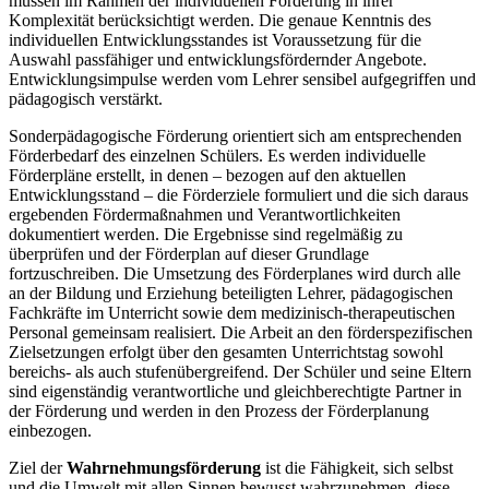
müssen im Rahmen der individuellen Förderung in ihrer
Komplexität berücksichtigt werden. Die genaue Kenntnis des
individuellen Entwicklungsstandes ist Voraussetzung für die
Auswahl passfähiger und entwicklungsfördernder Angebote.
Entwicklungsimpulse werden vom Lehrer sensibel aufgegriffen und
pädagogisch verstärkt.
Sonderpädagogische Förderung orientiert sich am entsprechenden
Förderbedarf des einzelnen Schülers. Es werden individuelle
Förderpläne erstellt, in denen – bezogen auf den aktuellen
Entwicklungsstand – die Förderziele formuliert und die sich daraus
ergebenden Fördermaßnahmen und Verantwortlichkeiten
dokumentiert werden. Die Ergebnisse sind regelmäßig zu
überprüfen und der Förderplan auf dieser Grundlage
fortzuschreiben. Die Umsetzung des Förderplanes wird durch alle
an der Bildung und Erziehung beteiligten Lehrer, pädagogischen
Fachkräfte im Unterricht sowie dem medizinisch-therapeutischen
Personal gemeinsam realisiert. Die Arbeit an den förderspezifischen
Zielsetzungen erfolgt über den gesamten Unterrichtstag sowohl
bereichs- als auch stufenübergreifend. Der Schüler und seine Eltern
sind eigenständig verantwortliche und gleichberechtigte Partner in
der Förderung und werden in den Prozess der Förderplanung
einbezogen.
Ziel der
Wahrnehmungsförderung
ist die Fähigkeit, sich selbst
und die Umwelt mit allen Sinnen bewusst wahrzunehmen, diese