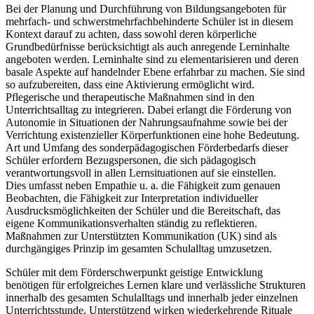
Bei der Planung und Durchführung von Bildungsangeboten für
mehrfach- und schwerstmehrfachbehinderte Schüler ist in diesem
Kontext darauf zu achten, dass sowohl deren körperliche
Grundbedürfnisse berücksichtigt als auch anregende Lerninhalte
angeboten werden. Lerninhalte sind zu elementarisieren und deren
basale Aspekte auf handelnder Ebene erfahrbar zu machen. Sie sind
so aufzubereiten, dass eine Aktivierung ermöglicht wird.
Pflegerische und therapeutische Maßnahmen sind in den
Unterrichtsalltag zu integrieren. Dabei erlangt die Förderung von
Autonomie in Situationen der Nahrungsaufnahme sowie bei der
Verrichtung existenzieller Körperfunktionen eine hohe Bedeutung.
Art und Umfang des sonderpädagogischen Förderbedarfs dieser
Schüler erfordern Bezugspersonen, die sich pädagogisch
verantwortungsvoll in allen Lernsituationen auf sie einstellen.
Dies umfasst neben Empathie u. a. die Fähigkeit zum genauen
Beobachten, die Fähigkeit zur Interpretation individueller
Ausdrucksmöglichkeiten der Schüler und die Bereitschaft, das
eigene Kommunikationsverhalten ständig zu reflektieren.
Maßnahmen zur Unterstützten Kommunikation (UK) sind als
durchgängiges Prinzip im gesamten Schulalltag umzusetzen.
Schüler mit dem Förderschwerpunkt geistige Entwicklung
benötigen für erfolgreiches Lernen klare und verlässliche Strukturen
innerhalb des gesamten Schulalltags und innerhalb jeder einzelnen
Unterrichtsstunde. Unterstützend wirken wiederkehrende Rituale