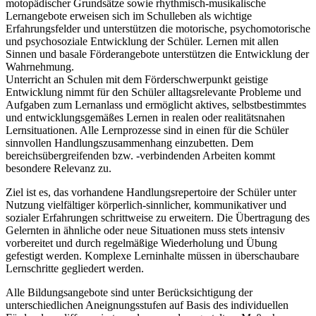
motopädischer Grundsätze sowie rhythmisch-musikalische
Lernangebote erweisen sich im Schulleben als wichtige
Erfahrungsfelder und unterstützen die motorische, psychomotorische
und psychosoziale Entwicklung der Schüler. Lernen mit allen
Sinnen und basale Förderangebote unterstützen die Entwicklung der
Wahrnehmung.
Unterricht an Schulen mit dem Förderschwerpunkt geistige
Entwicklung nimmt für den Schüler alltagsrelevante Probleme und
Aufgaben zum Lernanlass und ermöglicht aktives, selbstbestimmtes
und entwicklungsgemäßes Lernen in realen oder realitätsnahen
Lernsituationen. Alle Lernprozesse sind in einen für die Schüler
sinnvollen Handlungszusammenhang einzubetten. Dem
bereichsübergreifenden bzw. -verbindenden Arbeiten kommt
besondere Relevanz zu.
Ziel ist es, das vorhandene Handlungsrepertoire der Schüler unter
Nutzung vielfältiger körperlich-sinnlicher, kommunikativer und
sozialer Erfahrungen schrittweise zu erweitern. Die Übertragung des
Gelernten in ähnliche oder neue Situationen muss stets intensiv
vorbereitet und durch regelmäßige Wiederholung und Übung
gefestigt werden. Komplexe Lerninhalte müssen in überschaubare
Lernschritte gegliedert werden.
Alle Bildungsangebote sind unter Berücksichtigung der
unterschiedlichen Aneignungsstufen auf Basis des individuellen