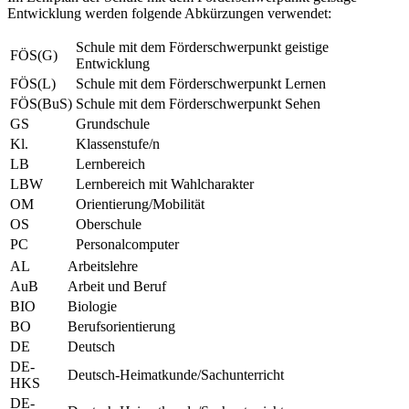
Entwicklung werden folgende Abkürzungen verwendet:
Schule mit dem Förderschwerpunkt geistige
FÖS(G)
Entwicklung
FÖS(L)
Schule mit dem Förderschwerpunkt Lernen
FÖS(BuS)
Schule mit dem Förderschwerpunkt Sehen
GS
Grundschule
Kl.
Klassenstufe/n
LB
Lernbereich
LBW
Lernbereich mit Wahlcharakter
OM
Orientierung/Mobilität
OS
Oberschule
PC
Personalcomputer
AL
Arbeitslehre
AuB
Arbeit und Beruf
BIO
Biologie
BO
Berufsorientierung
DE
Deutsch
DE-
Deutsch-Heimatkunde/Sachunterricht
HKS
DE-