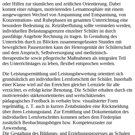
oder Hilfen zur räumlichen und zeitlichen Orientierung. Dabei
kommt einer ruhigen, motivierenden Lernatmosphäre mit einem
ausgewogenen Wechsel von Anspannung und Entspannung, von
Konzentrations- und Ruhephasen im gesamten Unterrichtstag eine
besondere Bedeutung zu. Reizüberflutung sollte vermieden werden,
individuellen Belastungsgrenzen einzelner Schüler ist durch
passfähige Angebote Rechnung zu tragen. In Gestaltung des
Unterrichts durch zu Blöcken zusammengefassten Stunden mit
beweglichen Pausenzeiten kann der Heterogenität der Schülerschaft
und dem Anspruch, Selbstversorgung und medizinisch-
therapeutische sowie pflegerische Maßnahmen als integralen Teil
des Unterrichtstages zu leben, flexibel entsprochen werden.
Die Leistungsermittlung und Leistungsbewertung orientiert sich
grundsätzlich am individuellen Lernfortschritt der Schüler. Innerhalb
einer Klasse wird auf das Erreichen gleicher Lernziele für alle
verzichtet, es erfolgt keine Benotung. Die Schüler erhalten durch ein
motivierendes stärkenorientiertes und wertschätzendes
pädagogisches Feedback in verbaler bzw. visualisierter Form
regelmäßig, z. T. auch in kurzen Zeitabständen eine Rückmeldung
über ihren Leistungsstand. Zur Ermittlung und Dokumentation des
individuellen Lernfortschrittes kommen neben dem Förderplan
zusätzlich Beobachtungsbögen bzw. Kompetenzraster zur
Anwendung.
Die Gestaltung des Bildungs- und Erziehungsprozesses an Schulen