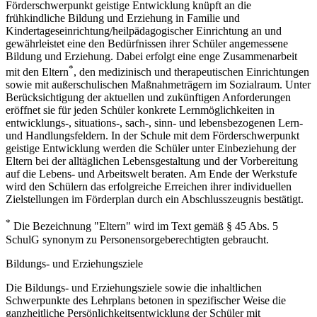
Förderschwerpunkt geistige Entwicklung knüpft an die
frühkindliche Bildung und Erziehung in Familie und
Kindertageseinrichtung/heilpädagogischer Einrichtung an und
gewährleistet eine den Bedürfnissen ihrer Schüler angemessene
Bildung und Erziehung. Dabei erfolgt eine enge Zusammenarbeit
*
mit den Eltern
, den medizinisch und therapeutischen Einrichtungen
sowie mit außerschulischen Maßnahmeträgern im Sozialraum. Unter
Berücksichtigung der aktuellen und zukünftigen Anforderungen
eröffnet sie für jeden Schüler konkrete Lernmöglichkeiten in
entwicklungs-, situations-, sach-, sinn- und lebensbezogenen Lern-
und Handlungsfeldern. In der Schule mit dem Förderschwerpunkt
geistige Entwicklung werden die Schüler unter Einbeziehung der
Eltern bei der alltäglichen Lebensgestaltung und der Vorbereitung
auf die Lebens- und Arbeitswelt beraten. Am Ende der Werkstufe
wird den Schülern das erfolgreiche Erreichen ihrer individuellen
Zielstellungen im Förderplan durch ein Abschlusszeugnis bestätigt.
*
Die Bezeichnung "Eltern" wird im Text gemäß § 45 Abs. 5
SchulG synonym zu Personensorgeberechtigten gebraucht.
Bildungs- und Erziehungsziele
Die Bildungs- und Erziehungsziele sowie die inhaltlichen
Schwerpunkte des Lehrplans betonen in spezifischer Weise die
ganzheitliche Persönlichkeitsentwicklung der Schüler mit