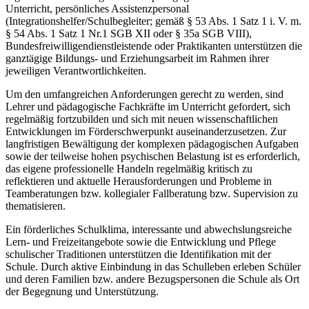
Unterricht, persönliches Assistenzpersonal
(Integrationshelfer/Schulbegleiter; gemäß § 53 Abs. 1 Satz 1 i. V. m.
§ 54 Abs. 1 Satz 1 Nr.1 SGB XII oder § 35a SGB VIII),
Bundesfreiwilligendienstleistende oder Praktikanten unterstützen die
ganztägige Bildungs- und Erziehungsarbeit im Rahmen ihrer
jeweiligen Verantwortlichkeiten.
Um den umfangreichen Anforderungen gerecht zu werden, sind
Lehrer und pädagogische Fachkräfte im Unterricht gefordert, sich
regelmäßig fortzubilden und sich mit neuen wissenschaftlichen
Entwicklungen im Förderschwerpunkt auseinanderzusetzen. Zur
langfristigen Bewältigung der komplexen pädagogischen Aufgaben
sowie der teilweise hohen psychischen Belastung ist es erforderlich,
das eigene professionelle Handeln regelmäßig kritisch zu
reflektieren und aktuelle Herausforderungen und Probleme in
Teamberatungen bzw. kollegialer Fallberatung bzw. Supervision zu
thematisieren.
Ein förderliches Schulklima, interessante und abwechslungsreiche
Lern- und Freizeitangebote sowie die Entwicklung und Pflege
schulischer Traditionen unterstützen die Identifikation mit der
Schule. Durch aktive Einbindung in das Schulleben erleben Schüler
und deren Familien bzw. andere Bezugspersonen die Schule als Ort
der Begegnung und Unterstützung.