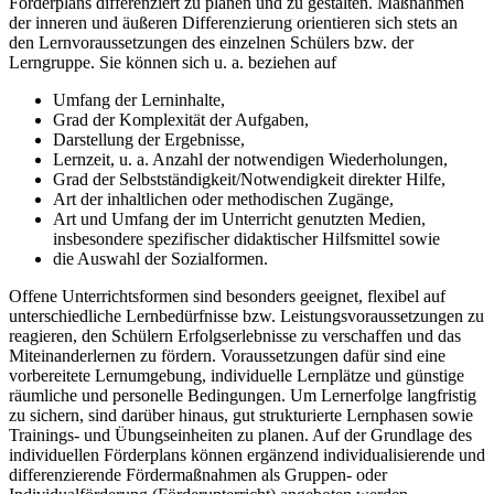
Förderplans differenziert zu planen und zu gestalten. Maßnahmen
der inneren und äußeren Differenzierung orientieren sich stets an
den Lernvoraussetzungen des einzelnen Schülers bzw. der
Lerngruppe. Sie können sich u. a. beziehen auf
Umfang der Lerninhalte,
Grad der Komplexität der Aufgaben,
Darstellung der Ergebnisse,
Lernzeit, u. a. Anzahl der notwendigen Wiederholungen,
Grad der Selbstständigkeit/Notwendigkeit direkter Hilfe,
Art der inhaltlichen oder methodischen Zugänge,
Art und Umfang der im Unterricht genutzten Medien,
insbesondere spezifischer didaktischer Hilfsmittel sowie
die Auswahl der Sozialformen.
Offene Unterrichtsformen sind besonders geeignet, flexibel auf
unterschiedliche Lernbedürfnisse bzw. Leistungsvoraussetzungen zu
reagieren, den Schülern Erfolgserlebnisse zu verschaffen und das
Miteinanderlernen zu fördern. Voraussetzungen dafür sind eine
vorbereitete Lernumgebung, individuelle Lernplätze und günstige
räumliche und personelle Bedingungen. Um Lernerfolge langfristig
zu sichern, sind darüber hinaus, gut strukturierte Lernphasen sowie
Trainings- und Übungseinheiten zu planen. Auf der Grundlage des
individuellen Förderplans können ergänzend individualisierende und
differenzierende Fördermaßnahmen als Gruppen- oder