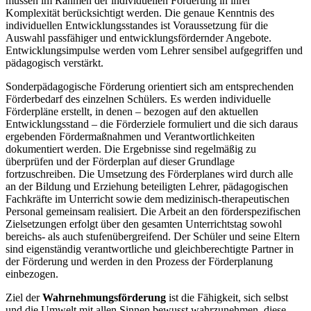
müssen im Rahmen der individuellen Förderung in ihrer
Komplexität berücksichtigt werden. Die genaue Kenntnis des
individuellen Entwicklungsstandes ist Voraussetzung für die
Auswahl passfähiger und entwicklungsfördernder Angebote.
Entwicklungsimpulse werden vom Lehrer sensibel aufgegriffen und
pädagogisch verstärkt.
Sonderpädagogische Förderung orientiert sich am entsprechenden
Förderbedarf des einzelnen Schülers. Es werden individuelle
Förderpläne erstellt, in denen – bezogen auf den aktuellen
Entwicklungsstand – die Förderziele formuliert und die sich daraus
ergebenden Fördermaßnahmen und Verantwortlichkeiten
dokumentiert werden. Die Ergebnisse sind regelmäßig zu
überprüfen und der Förderplan auf dieser Grundlage
fortzuschreiben. Die Umsetzung des Förderplanes wird durch alle
an der Bildung und Erziehung beteiligten Lehrer, pädagogischen
Fachkräfte im Unterricht sowie dem medizinisch-therapeutischen
Personal gemeinsam realisiert. Die Arbeit an den förderspezifischen
Zielsetzungen erfolgt über den gesamten Unterrichtstag sowohl
bereichs- als auch stufenübergreifend. Der Schüler und seine Eltern
sind eigenständig verantwortliche und gleichberechtigte Partner in
der Förderung und werden in den Prozess der Förderplanung
einbezogen.
Ziel der
Wahrnehmungsförderung
ist die Fähigkeit, sich selbst
und die Umwelt mit allen Sinnen bewusst wahrzunehmen, diese