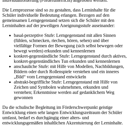
Individualförderung (Förderunterricht) angeboten werden.
Die Lernprozesse sind so zu gestalten, dass Lerninhalte für die
Schüler individuelle Bedeutung erlangen. Bezogen auf den
gemeinsamen Lerngegenstand setzen sich die Schüler mit den
Lerninhalten auf der jeweiligen Aneignungsstufe auseinander:
basal-perzeptive Stufe: Lerngegenstand mit allen Sinnen
(fühlen, schmecken, riechen, hören, sehen) und über
vielfältige Formen der Bewegung (sich selbst bewegen oder
bewegt werden) erkunden und kennenlernen
konkret-gegenständliche Stufe: Lerngegenstand durch aktives,
konkret-gegenständliches Tun erkunden und kennenlernen
anschauliche Stufe: mit Hilfe von Modellen, Nachbildungen,
Bildern oder durch Rollenspiele verstehen und ein inneres
„Bild“ vom Lerngegenstand entwickeln
abstrakt-begriffliche Stufe: Lerngegenstand mit Hilfe von
Zeichen und Symbolen wahrnehmen, erkunden und
verstehen; Erkenntnisse werden auf gedanklichem Weg
gewonnen
Da die schulische Begleitung im Förderschwerpunkt geistige
Entwicklung einen sehr langen Entwicklungszeitraum der Schüler
umfasst, bedarf es durchgängig einer alters- und
entwicklungsgemäßen inhaltlichen Akzentuierung der Lerninhalte.