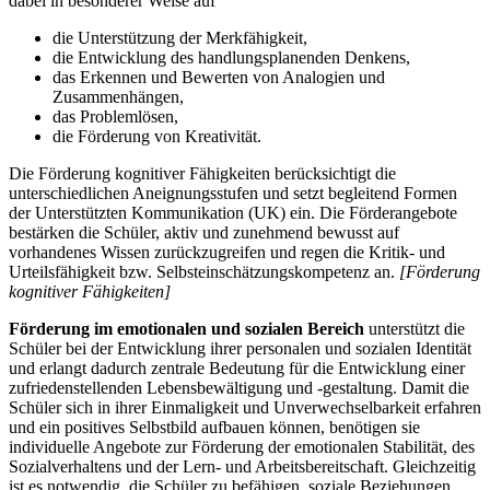
dabei in besonderer Weise auf
die Unterstützung der Merkfähigkeit,
die Entwicklung des handlungsplanenden Denkens,
das Erkennen und Bewerten von Analogien und
Zusammenhängen,
das Problemlösen,
die Förderung von Kreativität.
Die Förderung kognitiver Fähigkeiten berücksichtigt die
unterschiedlichen Aneignungsstufen und setzt begleitend Formen
der Unterstützten Kommunikation (UK) ein. Die Förderangebote
bestärken die Schüler, aktiv und zunehmend bewusst auf
vorhandenes Wissen zurückzugreifen und regen die Kritik- und
Urteilsfähigkeit bzw. Selbsteinschätzungskompetenz an.
[Förderung
kognitiver Fähigkeiten]
Förderung im emotionalen und sozialen Bereich
unterstützt die
Schüler bei der Entwicklung ihrer personalen und sozialen Identität
und erlangt dadurch zentrale Bedeutung für die Entwicklung einer
zufriedenstellenden Lebensbewältigung und -gestaltung. Damit die
Schüler sich in ihrer Einmaligkeit und Unverwechselbarkeit erfahren
und ein positives Selbstbild aufbauen können, benötigen sie
individuelle Angebote zur Förderung der emotionalen Stabilität, des
Sozialverhaltens und der Lern- und Arbeitsbereitschaft. Gleichzeitig
ist es notwendig, die Schüler zu befähigen, soziale Beziehungen