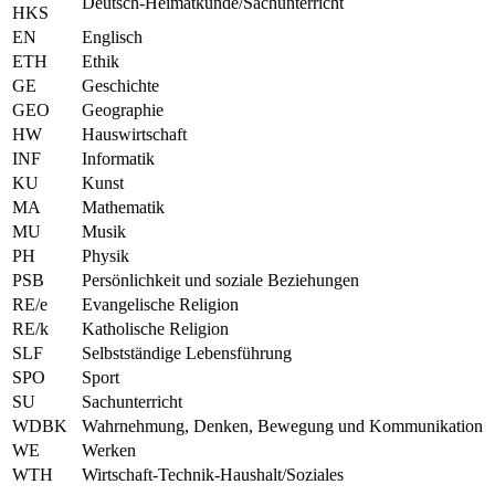
Deutsch-Heimatkunde/Sachunterricht
HKS
EN
Englisch
ETH
Ethik
GE
Geschichte
GEO
Geographie
HW
Hauswirtschaft
INF
Informatik
KU
Kunst
MA
Mathematik
MU
Musik
PH
Physik
PSB
Persönlichkeit und soziale Beziehungen
RE/e
Evangelische Religion
RE/k
Katholische Religion
SLF
Selbstständige Lebensführung
SPO
Sport
SU
Sachunterricht
WDBK
Wahrnehmung, Denken, Bewegung und Kommunikation
WE
Werken
WTH
Wirtschaft-Technik-Haushalt/Soziales