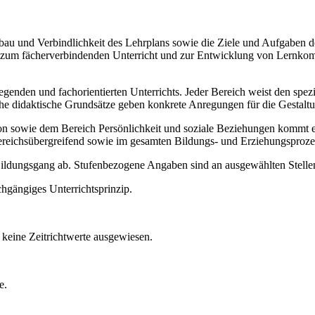
Aufbau und Verbindlichkeit des Lehrplans sowie die Ziele und Aufgaben
ise zum fächerverbindenden Unterricht und zur Entwicklung von Lernko
legenden und fachorientierten Unterrichts. Jeder Bereich weist den spe
sche didaktische Grundsätze geben konkrete Anregungen für die Gestalt
ie dem Bereich Persönlichkeit und soziale Beziehungen kommt ein b
ereichsübergreifend sowie im gesamten Bildungs- und Erziehungsproze
 Bildungsgang ab. Stufenbezogene Angaben sind an ausgewählten Stellen
chgängiges Unterrichtsprinzip.
keine Zeitrichtwerte ausgewiesen.
e.