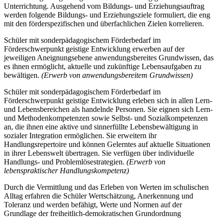
Unterrichtung. Ausgehend vom Bildungs- und Erziehungsauftrag
werden folgende Bildungs- und Erziehungsziele formuliert, die eng
mit den förderspezifischen und überfachlichen Zielen korrelieren.
Schüler mit sonderpädagogischem Förderbedarf im
Förderschwerpunkt geistige Entwicklung erwerben auf der
jeweiligen Aneignungsebene anwendungsbereites Grundwissen, das
es ihnen ermöglicht, aktuelle und zukünftige Lebensaufgaben zu
bewältigen.
(Erwerb von anwendungsbereitem Grundwissen)
Schüler mit sonderpädagogischem Förderbedarf im
Förderschwerpunkt geistige Entwicklung erleben sich in allen Lern-
und Lebensbereichen als handelnde Personen. Sie eignen sich Lern-
und Methodenkompetenzen sowie Selbst- und Sozialkompetenzen
an, die ihnen eine aktive und sinnerfüllte Lebensbewältigung in
sozialer Integration ermöglichen. Sie erweitern ihr
Handlungsrepertoire und können Gelerntes auf aktuelle Situationen
in ihrer Lebenswelt übertragen. Sie verfügen über individuelle
Handlungs- und Problemlösestrategien.
(Erwerb von
lebenspraktischer Handlungskompetenz)
Durch die Vermittlung und das Erleben von Werten im schulischen
Alltag erfahren die Schüler Wertschätzung, Anerkennung und
Toleranz und werden befähigt, Werte und Normen auf der
Grundlage der freiheitlich-demokratischen Grundordnung