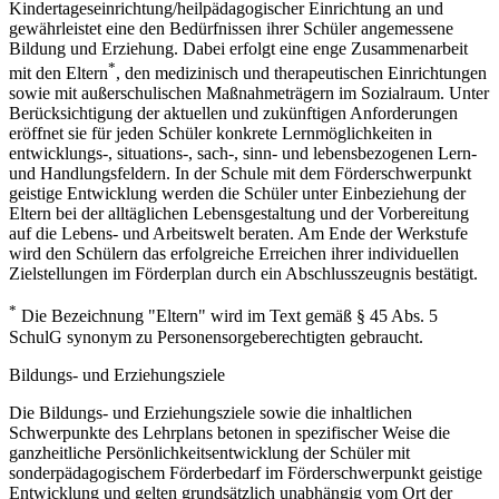
Kindertageseinrichtung/heilpädagogischer Einrichtung an und
gewährleistet eine den Bedürfnissen ihrer Schüler angemessene
Bildung und Erziehung. Dabei erfolgt eine enge Zusammenarbeit
*
mit den Eltern
, den medizinisch und therapeutischen Einrichtungen
sowie mit außerschulischen Maßnahmeträgern im Sozialraum. Unter
Berücksichtigung der aktuellen und zukünftigen Anforderungen
eröffnet sie für jeden Schüler konkrete Lernmöglichkeiten in
entwicklungs-, situations-, sach-, sinn- und lebensbezogenen Lern-
und Handlungsfeldern. In der Schule mit dem Förderschwerpunkt
geistige Entwicklung werden die Schüler unter Einbeziehung der
Eltern bei der alltäglichen Lebensgestaltung und der Vorbereitung
auf die Lebens- und Arbeitswelt beraten. Am Ende der Werkstufe
wird den Schülern das erfolgreiche Erreichen ihrer individuellen
Zielstellungen im Förderplan durch ein Abschlusszeugnis bestätigt.
*
Die Bezeichnung "Eltern" wird im Text gemäß § 45 Abs. 5
SchulG synonym zu Personensorgeberechtigten gebraucht.
Bildungs- und Erziehungsziele
Die Bildungs- und Erziehungsziele sowie die inhaltlichen
Schwerpunkte des Lehrplans betonen in spezifischer Weise die
ganzheitliche Persönlichkeitsentwicklung der Schüler mit
sonderpädagogischem Förderbedarf im Förderschwerpunkt geistige
Entwicklung und gelten grundsätzlich unabhängig vom Ort der