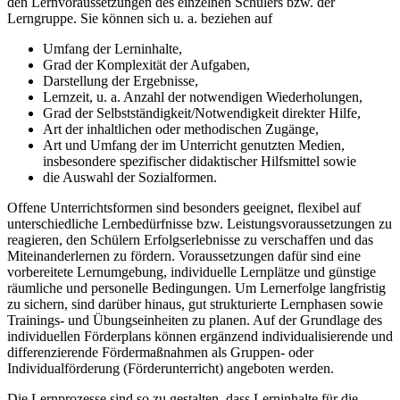
den Lernvoraussetzungen des einzelnen Schülers bzw. der
Lerngruppe. Sie können sich u. a. beziehen auf
Umfang der Lerninhalte,
Grad der Komplexität der Aufgaben,
Darstellung der Ergebnisse,
Lernzeit, u. a. Anzahl der notwendigen Wiederholungen,
Grad der Selbstständigkeit/Notwendigkeit direkter Hilfe,
Art der inhaltlichen oder methodischen Zugänge,
Art und Umfang der im Unterricht genutzten Medien,
insbesondere spezifischer didaktischer Hilfsmittel sowie
die Auswahl der Sozialformen.
Offene Unterrichtsformen sind besonders geeignet, flexibel auf
unterschiedliche Lernbedürfnisse bzw. Leistungsvoraussetzungen zu
reagieren, den Schülern Erfolgserlebnisse zu verschaffen und das
Miteinanderlernen zu fördern. Voraussetzungen dafür sind eine
vorbereitete Lernumgebung, individuelle Lernplätze und günstige
räumliche und personelle Bedingungen. Um Lernerfolge langfristig
zu sichern, sind darüber hinaus, gut strukturierte Lernphasen sowie
Trainings- und Übungseinheiten zu planen. Auf der Grundlage des
individuellen Förderplans können ergänzend individualisierende und
differenzierende Fördermaßnahmen als Gruppen- oder
Individualförderung (Förderunterricht) angeboten werden.
Die Lernprozesse sind so zu gestalten, dass Lerninhalte für die