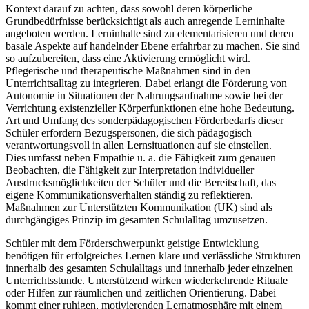
Kontext darauf zu achten, dass sowohl deren körperliche
Grundbedürfnisse berücksichtigt als auch anregende Lerninhalte
angeboten werden. Lerninhalte sind zu elementarisieren und deren
basale Aspekte auf handelnder Ebene erfahrbar zu machen. Sie sind
so aufzubereiten, dass eine Aktivierung ermöglicht wird.
Pflegerische und therapeutische Maßnahmen sind in den
Unterrichtsalltag zu integrieren. Dabei erlangt die Förderung von
Autonomie in Situationen der Nahrungsaufnahme sowie bei der
Verrichtung existenzieller Körperfunktionen eine hohe Bedeutung.
Art und Umfang des sonderpädagogischen Förderbedarfs dieser
Schüler erfordern Bezugspersonen, die sich pädagogisch
verantwortungsvoll in allen Lernsituationen auf sie einstellen.
Dies umfasst neben Empathie u. a. die Fähigkeit zum genauen
Beobachten, die Fähigkeit zur Interpretation individueller
Ausdrucksmöglichkeiten der Schüler und die Bereitschaft, das
eigene Kommunikationsverhalten ständig zu reflektieren.
Maßnahmen zur Unterstützten Kommunikation (UK) sind als
durchgängiges Prinzip im gesamten Schulalltag umzusetzen.
Schüler mit dem Förderschwerpunkt geistige Entwicklung
benötigen für erfolgreiches Lernen klare und verlässliche Strukturen
innerhalb des gesamten Schulalltags und innerhalb jeder einzelnen
Unterrichtsstunde. Unterstützend wirken wiederkehrende Rituale
oder Hilfen zur räumlichen und zeitlichen Orientierung. Dabei
kommt einer ruhigen, motivierenden Lernatmosphäre mit einem