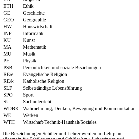
ETH
Ethik
GE
Geschichte
GEO
Geographie
HW
Hauswirtschaft
INF
Informatik
KU
Kunst
MA
Mathematik
MU
Musik
PH
Physik
PSB
Persönlichkeit und soziale Beziehungen
RE/e
Evangelische Religion
RE/k
Katholische Religion
SLF
Selbstständige Lebensführung
SPO
Sport
SU
Sachunterricht
WDBK
Wahrnehmung, Denken, Bewegung und Kommunikation
WE
Werken
WTH
Wirtschaft-Technik-Haushalt/Soziales
Die Bezeichnungen Schüler und Lehrer werden im Lehrplan