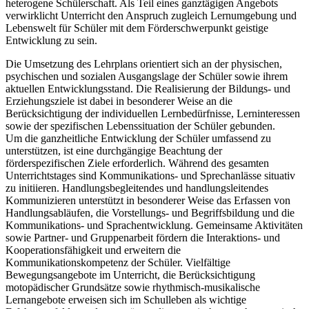
heterogene Schülerschaft. Als Teil eines ganztägigen Angebots
verwirklicht Unterricht den Anspruch zugleich Lernumgebung und
Lebenswelt für Schüler mit dem Förderschwerpunkt geistige
Entwicklung zu sein.
Die Umsetzung des Lehrplans orientiert sich an der physischen,
psychischen und sozialen Ausgangslage der Schüler sowie ihrem
aktuellen Entwicklungsstand. Die Realisierung der Bildungs- und
Erziehungsziele ist dabei in besonderer Weise an die
Berücksichtigung der individuellen Lernbedürfnisse, Lerninteressen
sowie der spezifischen Lebenssituation der Schüler gebunden.
Um die ganzheitliche Entwicklung der Schüler umfassend zu
unterstützen, ist eine durchgängige Beachtung der
förderspezifischen Ziele erforderlich. Während des gesamten
Unterrichtstages sind Kommunikations- und Sprechanlässe situativ
zu initiieren. Handlungsbegleitendes und handlungsleitendes
Kommunizieren unterstützt in besonderer Weise das Erfassen von
Handlungsabläufen, die Vorstellungs- und Begriffsbildung und die
Kommunikations- und Sprachentwicklung. Gemeinsame Aktivitäten
sowie Partner- und Gruppenarbeit fördern die Interaktions- und
Kooperationsfähigkeit und erweitern die
Kommunikationskompetenz der Schüler. Vielfältige
Bewegungsangebote im Unterricht, die Berücksichtigung
motopädischer Grundsätze sowie rhythmisch-musikalische
Lernangebote erweisen sich im Schulleben als wichtige