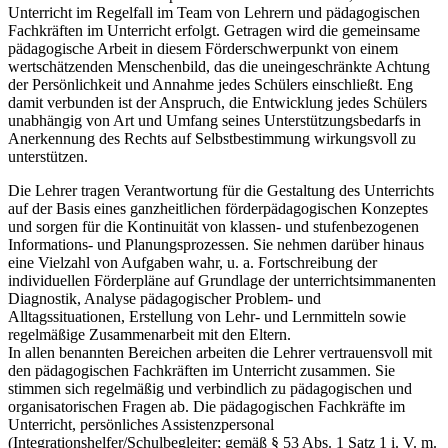
Unterricht im Regelfall im Team von Lehrern und pädagogischen
Fachkräften im Unterricht erfolgt. Getragen wird die gemeinsame
pädagogische Arbeit in diesem Förderschwerpunkt von einem
wertschätzenden Menschenbild, das die uneingeschränkte Achtung
der Persönlichkeit und Annahme jedes Schülers einschließt. Eng
damit verbunden ist der Anspruch, die Entwicklung jedes Schülers
unabhängig von Art und Umfang seines Unterstützungsbedarfs in
Anerkennung des Rechts auf Selbstbestimmung wirkungsvoll zu
unterstützen.
Die Lehrer tragen Verantwortung für die Gestaltung des Unterrichts
auf der Basis eines ganzheitlichen förderpädagogischen Konzeptes
und sorgen für die Kontinuität von klassen- und stufenbezogenen
Informations- und Planungsprozessen. Sie nehmen darüber hinaus
eine Vielzahl von Aufgaben wahr, u. a. Fortschreibung der
individuellen Förderpläne auf Grundlage der unterrichtsimmanenten
Diagnostik, Analyse pädagogischer Problem- und
Alltagssituationen, Erstellung von Lehr- und Lernmitteln sowie
regelmäßige Zusammenarbeit mit den Eltern.
In allen benannten Bereichen arbeiten die Lehrer vertrauensvoll mit
den pädagogischen Fachkräften im Unterricht zusammen. Sie
stimmen sich regelmäßig und verbindlich zu pädagogischen und
organisatorischen Fragen ab. Die pädagogischen Fachkräfte im
Unterricht, persönliches Assistenzpersonal
(Integrationshelfer/Schulbegleiter; gemäß § 53 Abs. 1 Satz 1 i. V. m.