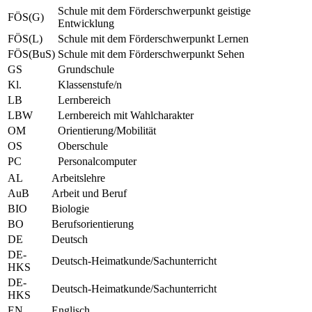
Schule mit dem Förderschwerpunkt geistige
FÖS(G)
Entwicklung
FÖS(L)
Schule mit dem Förderschwerpunkt Lernen
FÖS(BuS)
Schule mit dem Förderschwerpunkt Sehen
GS
Grundschule
Kl.
Klassenstufe/n
LB
Lernbereich
LBW
Lernbereich mit Wahlcharakter
OM
Orientierung/Mobilität
OS
Oberschule
PC
Personalcomputer
AL
Arbeitslehre
AuB
Arbeit und Beruf
BIO
Biologie
BO
Berufsorientierung
DE
Deutsch
DE-
Deutsch-Heimatkunde/Sachunterricht
HKS
DE-
Deutsch-Heimatkunde/Sachunterricht
HKS
EN
Englisch