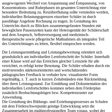
ausgewogenen Wechsel von Anspannung und Entspannung, von
Konzentrations- und Ruhephasen im gesamten Unterrichtstag eine
besondere Bedeutung zu. Reizüberflutung sollte vermieden werden,
individuellen Belastungsgrenzen einzelner Schüler ist durch
passfähige Angebote Rechnung zu tragen. In Gestaltung des
Unterrichts durch zu Blöcken zusammengefassten Stunden mit
beweglichen Pausenzeiten kann der Heterogenität der Schülerschaft
und dem Anspruch, Selbstversorgung und medizinisch-
therapeutische sowie pflegerische Maßnahmen als integralen Teil
des Unterrichtstages zu leben, flexibel entsprochen werden.
Die Leistungsermittlung und Leistungsbewertung orientiert sich
grundsätzlich am individuellen Lernfortschritt der Schüler. Innerhalb
einer Klasse wird auf das Erreichen gleicher Lernziele für alle
verzichtet, es erfolgt keine Benotung. Die Schüler erhalten durch ein
motivierendes stärkenorientiertes und wertschätzendes
pädagogisches Feedback in verbaler bzw. visualisierter Form
regelmäßig, z. T. auch in kurzen Zeitabständen eine Rückmeldung
über ihren Leistungsstand. Zur Ermittlung und Dokumentation des
individuellen Lernfortschrittes kommen neben dem Förderplan
zusätzlich Beobachtungsbögen bzw. Kompetenzraster zur
Anwendung.
Die Gestaltung des Bildungs- und Erziehungsprozesses an Schulen
mit dem Förderschwerpunkt geistige Entwicklung setzt die
Zusammenarbeit im multiprofessionellen Team voraus, wobei der