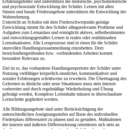
Erfahrungsfelder und unterstützen die motorische, psychomotorische
und psychosoziale Entwicklung der Schüler. Lernen mit allen
Sinnen und basale Förderangebote unterstützen die Entwicklung der
Wahrnehmung.
Unterricht an Schulen mit dem Förderschwerpunkt geistige
Entwicklung nimmt für den Schüler alltagsrelevante Probleme und
Aufgaben zum Lernanlass und ermöglicht aktives, selbstbestimmtes
und entwicklungsgemäßes Lernen in realen oder realitätsnahen
Lernsituationen. Alle Lernprozesse sind in einen für die Schüler
sinnvollen Handlungszusammenhang einzubetten. Dem
bereichsübergreifenden bzw. -verbindenden Arbeiten kommt
besondere Relevanz zu.
Ziel ist es, das vorhandene Handlungsrepertoire der Schüler unter
Nutzung vielfältiger körperlich-sinnlicher, kommunikativer und
sozialer Erfahrungen schrittweise zu erweitern. Die Übertragung des
Gelernten in ähnliche oder neue Situationen muss stets intensiv
vorbereitet und durch regelmäßige Wiederholung und Übung
gefestigt werden. Komplexe Lerninhalte müssen in überschaubare
Lernschritte gegliedert werden.
Alle Bildungsangebote sind unter Berücksichtigung der
unterschiedlichen Aneignungsstufen auf Basis des individuellen
Förderplans differenziert zu planen und zu gestalten. Maßnahmen
der inneren und äußeren Differenzierung orientieren sich stets an