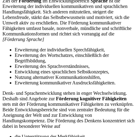
Ziel der
Förderung
im Entwicklungsbereich
Sprache
ist die
Erweiterung der individuellen kommunikativen und sprachlichen
Handlungsfähigkeit. Sich anderen mitzuteilen, steigert die
Lebensfreude, stärkt das Selbstbewusstsein und motiviert, sich die
Umwelt aktiv zu erschließen. Die Förderung kommunikativer
Fähigkeiten umfasst basale, nonverbale, mündliche und schriftliche
Kommunikationsformen und richtet sich vorrangig auf die
[Förderung Sprache]
Erweiterung der individuellen Sprechfähigkeit,
Erweiterung des Wortschatzes, einschließlich der
Begriffsbildung,
Erweiterung des Sprachverständnisses,
Entwicklung eines sprachlichen Selbstkonzeptes,
Nutzung alternativer Kommunikationshilfen,
Erweiterung kommunikativer Ausdrucksfähigkeiten.
Denk- und Sprachentwicklung stehen in enger Wechselwirkung.
Deshalb sind Angebote zur
Förderung kognitiver Fähigkeiten
stets mit der Förderung kommunikativer Fähigkeiten zu verknüpfen.
Beide Entwicklungsbereiche sind von zentraler Bedeutung für die
Aneignung der Welt und zur Entwicklung von
Handlungskompetenz. Die Förderung des Denkens konzentriert sich
dabei in besonderer Weise auf
die Unterstützung der Merkfähigkeit,