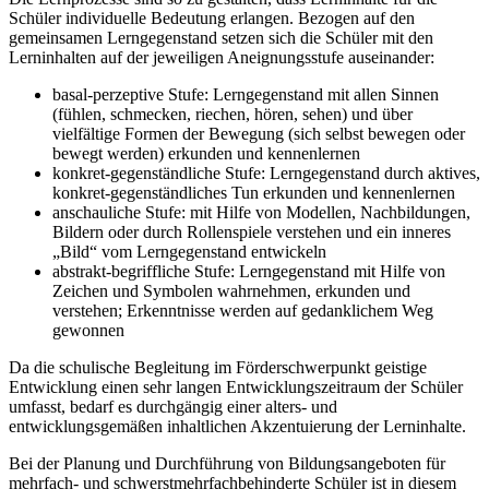
Schüler individuelle Bedeutung erlangen. Bezogen auf den
gemeinsamen Lerngegenstand setzen sich die Schüler mit den
Lerninhalten auf der jeweiligen Aneignungsstufe auseinander:
basal-perzeptive Stufe: Lerngegenstand mit allen Sinnen
(fühlen, schmecken, riechen, hören, sehen) und über
vielfältige Formen der Bewegung (sich selbst bewegen oder
bewegt werden) erkunden und kennenlernen
konkret-gegenständliche Stufe: Lerngegenstand durch aktives,
konkret-gegenständliches Tun erkunden und kennenlernen
anschauliche Stufe: mit Hilfe von Modellen, Nachbildungen,
Bildern oder durch Rollenspiele verstehen und ein inneres
„Bild“ vom Lerngegenstand entwickeln
abstrakt-begriffliche Stufe: Lerngegenstand mit Hilfe von
Zeichen und Symbolen wahrnehmen, erkunden und
verstehen; Erkenntnisse werden auf gedanklichem Weg
gewonnen
Da die schulische Begleitung im Förderschwerpunkt geistige
Entwicklung einen sehr langen Entwicklungszeitraum der Schüler
umfasst, bedarf es durchgängig einer alters- und
entwicklungsgemäßen inhaltlichen Akzentuierung der Lerninhalte.
Bei der Planung und Durchführung von Bildungsangeboten für
mehrfach- und schwerstmehrfachbehinderte Schüler ist in diesem