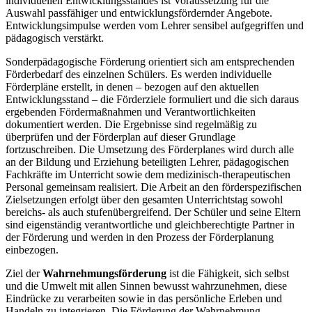
individuellen Entwicklungsstandes ist Voraussetzung für die
Auswahl passfähiger und entwicklungsfördernder Angebote.
Entwicklungsimpulse werden vom Lehrer sensibel aufgegriffen und
pädagogisch verstärkt.
Sonderpädagogische Förderung orientiert sich am entsprechenden
Förderbedarf des einzelnen Schülers. Es werden individuelle
Förderpläne erstellt, in denen – bezogen auf den aktuellen
Entwicklungsstand – die Förderziele formuliert und die sich daraus
ergebenden Fördermaßnahmen und Verantwortlichkeiten
dokumentiert werden. Die Ergebnisse sind regelmäßig zu
überprüfen und der Förderplan auf dieser Grundlage
fortzuschreiben. Die Umsetzung des Förderplanes wird durch alle
an der Bildung und Erziehung beteiligten Lehrer, pädagogischen
Fachkräfte im Unterricht sowie dem medizinisch-therapeutischen
Personal gemeinsam realisiert. Die Arbeit an den förderspezifischen
Zielsetzungen erfolgt über den gesamten Unterrichtstag sowohl
bereichs- als auch stufenübergreifend. Der Schüler und seine Eltern
sind eigenständig verantwortliche und gleichberechtigte Partner in
der Förderung und werden in den Prozess der Förderplanung
einbezogen.
Ziel der
Wahrnehmungsförderung
ist die Fähigkeit, sich selbst
und die Umwelt mit allen Sinnen bewusst wahrzunehmen, diese
Eindrücke zu verarbeiten sowie in das persönliche Erleben und
Handeln zu integrieren. Die Förderung der Wahrnehmung