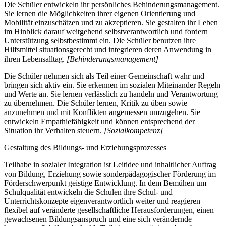
Die Schüler entwickeln ihr persönliches Behinderungsmanagement.
Sie lernen die Möglichkeiten ihrer eigenen Orientierung und
Mobilität einzuschätzen und zu akzeptieren. Sie gestalten ihr Leben
im Hinblick darauf weitgehend selbstverantwortlich und fordern
Unterstützung selbstbestimmt ein. Die Schüler benutzen ihre
Hilfsmittel situationsgerecht und integrieren deren Anwendung in
ihren Lebensalltag.
[Behinderungsmanagement]
Die Schüler nehmen sich als Teil einer Gemeinschaft wahr und
bringen sich aktiv ein. Sie erkennen im sozialen Miteinander Regeln
und Werte an. Sie lernen verlässlich zu handeln und Verantwortung
zu übernehmen. Die Schüler lernen, Kritik zu üben sowie
anzunehmen und mit Konflikten angemessen umzugehen. Sie
entwickeln Empathiefähigkeit und können entsprechend der
Situation ihr Verhalten steuern.
[Sozialkompetenz]
Gestaltung des Bildungs- und Erziehungsprozesses
Teilhabe in sozialer Integration ist Leitidee und inhaltlicher Auftrag
von Bildung, Erziehung sowie sonderpädagogischer Förderung im
Förderschwerpunkt geistige Entwicklung. In dem Bemühen um
Schulqualität entwickeln die Schulen ihre Schul- und
Unterrichtskonzepte eigenverantwortlich weiter und reagieren
flexibel auf veränderte gesellschaftliche Herausforderungen, einen
gewachsenen Bildungsanspruch und eine sich verändernde