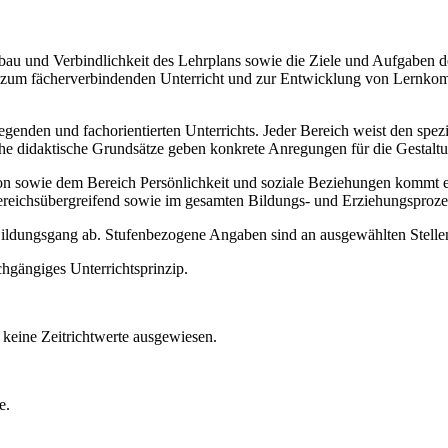
Aufbau und Verbindlichkeit des Lehrplans sowie die Ziele und Aufgaben
ise zum fächerverbindenden Unterricht und zur Entwicklung von Lernko
legenden und fachorientierten Unterrichts. Jeder Bereich weist den spe
sche didaktische Grundsätze geben konkrete Anregungen für die Gestalt
ie dem Bereich Persönlichkeit und soziale Beziehungen kommt ein b
ereichsübergreifend sowie im gesamten Bildungs- und Erziehungsproze
 Bildungsgang ab. Stufenbezogene Angaben sind an ausgewählten Stellen
chgängiges Unterrichtsprinzip.
keine Zeitrichtwerte ausgewiesen.
e.