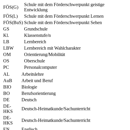
Schule mit dem Förderschwerpunkt geistige
FÖS(G)
Entwicklung
FÖS(L)
Schule mit dem Förderschwerpunkt Lernen
FÖS(BuS)
Schule mit dem Förderschwerpunkt Sehen
GS
Grundschule
Kl.
Klassenstufe/n
LB
Lernbereich
LBW
Lernbereich mit Wahlcharakter
OM
Orientierung/Mobilität
OS
Oberschule
PC
Personalcomputer
AL
Arbeitslehre
AuB
Arbeit und Beruf
BIO
Biologie
BO
Berufsorientierung
DE
Deutsch
DE-
Deutsch-Heimatkunde/Sachunterricht
HKS
DE-
Deutsch-Heimatkunde/Sachunterricht
HKS
EN
Englisch