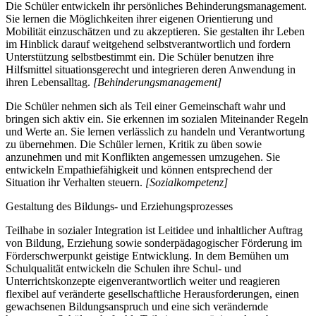
Die Schüler entwickeln ihr persönliches Behinderungsmanagement.
Sie lernen die Möglichkeiten ihrer eigenen Orientierung und
Mobilität einzuschätzen und zu akzeptieren. Sie gestalten ihr Leben
im Hinblick darauf weitgehend selbstverantwortlich und fordern
Unterstützung selbstbestimmt ein. Die Schüler benutzen ihre
Hilfsmittel situationsgerecht und integrieren deren Anwendung in
ihren Lebensalltag.
[Behinderungsmanagement]
Die Schüler nehmen sich als Teil einer Gemeinschaft wahr und
bringen sich aktiv ein. Sie erkennen im sozialen Miteinander Regeln
und Werte an. Sie lernen verlässlich zu handeln und Verantwortung
zu übernehmen. Die Schüler lernen, Kritik zu üben sowie
anzunehmen und mit Konflikten angemessen umzugehen. Sie
entwickeln Empathiefähigkeit und können entsprechend der
Situation ihr Verhalten steuern.
[Sozialkompetenz]
Gestaltung des Bildungs- und Erziehungsprozesses
Teilhabe in sozialer Integration ist Leitidee und inhaltlicher Auftrag
von Bildung, Erziehung sowie sonderpädagogischer Förderung im
Förderschwerpunkt geistige Entwicklung. In dem Bemühen um
Schulqualität entwickeln die Schulen ihre Schul- und
Unterrichtskonzepte eigenverantwortlich weiter und reagieren
flexibel auf veränderte gesellschaftliche Herausforderungen, einen
gewachsenen Bildungsanspruch und eine sich verändernde