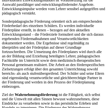
individuellen Entwicklungsstandes ist Voraussetzung für die
Auswahl passfähiger und entwicklungsfördernder Angebote.
Entwicklungsimpulse werden vom Lehrer sensibel aufgegriffen und
pädagogisch verstärkt.
Sonderpädagogische Förderung orientiert sich am entsprechenden
Förderbedarf des einzelnen Schülers. Es werden individuelle
Förderpläne erstellt, in denen – bezogen auf den aktuellen
Entwicklungsstand – die Förderziele formuliert und die sich daraus
ergebenden Fördermaßnahmen und Verantwortlichkeiten
dokumentiert werden. Die Ergebnisse sind regelmäßig zu
überprüfen und der Förderplan auf dieser Grundlage
fortzuschreiben. Die Umsetzung des Förderplanes wird durch alle
an der Bildung und Erziehung beteiligten Lehrer, pädagogischen
Fachkräfte im Unterricht sowie dem medizinisch-therapeutischen
Personal gemeinsam realisiert. Die Arbeit an den förderspezifischen
Zielsetzungen erfolgt über den gesamten Unterrichtstag sowohl
bereichs- als auch stufenübergreifend. Der Schüler und seine Eltern
sind eigenständig verantwortliche und gleichberechtigte Partner in
der Förderung und werden in den Prozess der Förderplanung
einbezogen.
Ziel der
Wahrnehmungsförderung
ist die Fähigkeit, sich selbst
und die Umwelt mit allen Sinnen bewusst wahrzunehmen, diese
Eindrücke zu verarbeiten sowie in das persönliche Erleben und
Handeln zu integrieren. Die Förderung der Wahrnehmung