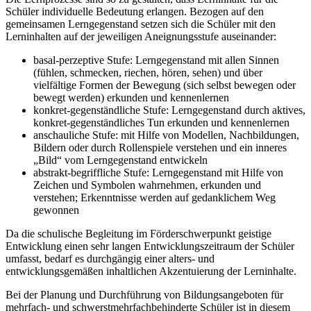
Schüler individuelle Bedeutung erlangen. Bezogen auf den
gemeinsamen Lerngegenstand setzen sich die Schüler mit den
Lerninhalten auf der jeweiligen Aneignungsstufe auseinander:
basal-perzeptive Stufe: Lerngegenstand mit allen Sinnen
(fühlen, schmecken, riechen, hören, sehen) und über
vielfältige Formen der Bewegung (sich selbst bewegen oder
bewegt werden) erkunden und kennenlernen
konkret-gegenständliche Stufe: Lerngegenstand durch aktives,
konkret-gegenständliches Tun erkunden und kennenlernen
anschauliche Stufe: mit Hilfe von Modellen, Nachbildungen,
Bildern oder durch Rollenspiele verstehen und ein inneres
„Bild“ vom Lerngegenstand entwickeln
abstrakt-begriffliche Stufe: Lerngegenstand mit Hilfe von
Zeichen und Symbolen wahrnehmen, erkunden und
verstehen; Erkenntnisse werden auf gedanklichem Weg
gewonnen
Da die schulische Begleitung im Förderschwerpunkt geistige
Entwicklung einen sehr langen Entwicklungszeitraum der Schüler
umfasst, bedarf es durchgängig einer alters- und
entwicklungsgemäßen inhaltlichen Akzentuierung der Lerninhalte.
Bei der Planung und Durchführung von Bildungsangeboten für
mehrfach- und schwerstmehrfachbehinderte Schüler ist in diesem