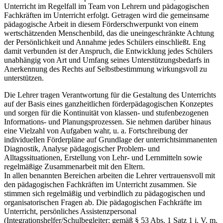
Unterricht im Regelfall im Team von Lehrern und pädagogischen
Fachkräften im Unterricht erfolgt. Getragen wird die gemeinsame
pädagogische Arbeit in diesem Förderschwerpunkt von einem
wertschätzenden Menschenbild, das die uneingeschränkte Achtung
der Persönlichkeit und Annahme jedes Schülers einschließt. Eng
damit verbunden ist der Anspruch, die Entwicklung jedes Schülers
unabhängig von Art und Umfang seines Unterstützungsbedarfs in
Anerkennung des Rechts auf Selbstbestimmung wirkungsvoll zu
unterstützen.
Die Lehrer tragen Verantwortung für die Gestaltung des Unterrichts
auf der Basis eines ganzheitlichen förderpädagogischen Konzeptes
und sorgen für die Kontinuität von klassen- und stufenbezogenen
Informations- und Planungsprozessen. Sie nehmen darüber hinaus
eine Vielzahl von Aufgaben wahr, u. a. Fortschreibung der
individuellen Förderpläne auf Grundlage der unterrichtsimmanenten
Diagnostik, Analyse pädagogischer Problem- und
Alltagssituationen, Erstellung von Lehr- und Lernmitteln sowie
regelmäßige Zusammenarbeit mit den Eltern.
In allen benannten Bereichen arbeiten die Lehrer vertrauensvoll mit
den pädagogischen Fachkräften im Unterricht zusammen. Sie
stimmen sich regelmäßig und verbindlich zu pädagogischen und
organisatorischen Fragen ab. Die pädagogischen Fachkräfte im
Unterricht, persönliches Assistenzpersonal
(Integrationshelfer/Schulbegleiter; gemäß § 53 Abs. 1 Satz 1 i. V. m.