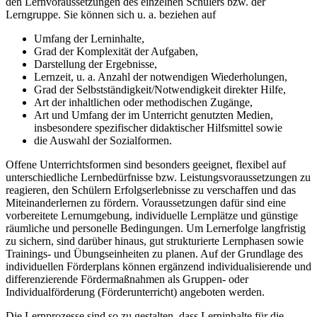
den Lernvoraussetzungen des einzelnen Schülers bzw. der
Lerngruppe. Sie können sich u. a. beziehen auf
Umfang der Lerninhalte,
Grad der Komplexität der Aufgaben,
Darstellung der Ergebnisse,
Lernzeit, u. a. Anzahl der notwendigen Wiederholungen,
Grad der Selbstständigkeit/Notwendigkeit direkter Hilfe,
Art der inhaltlichen oder methodischen Zugänge,
Art und Umfang der im Unterricht genutzten Medien,
insbesondere spezifischer didaktischer Hilfsmittel sowie
die Auswahl der Sozialformen.
Offene Unterrichtsformen sind besonders geeignet, flexibel auf
unterschiedliche Lernbedürfnisse bzw. Leistungsvoraussetzungen zu
reagieren, den Schülern Erfolgserlebnisse zu verschaffen und das
Miteinanderlernen zu fördern. Voraussetzungen dafür sind eine
vorbereitete Lernumgebung, individuelle Lernplätze und günstige
räumliche und personelle Bedingungen. Um Lernerfolge langfristig
zu sichern, sind darüber hinaus, gut strukturierte Lernphasen sowie
Trainings- und Übungseinheiten zu planen. Auf der Grundlage des
individuellen Förderplans können ergänzend individualisierende und
differenzierende Fördermaßnahmen als Gruppen- oder
Individualförderung (Förderunterricht) angeboten werden.
Die Lernprozesse sind so zu gestalten, dass Lerninhalte für die