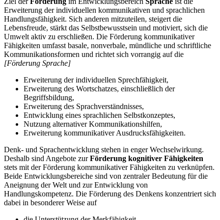
Ziel der
Förderung
im Entwicklungsbereich
Sprache
ist die
Erweiterung der individuellen kommunikativen und sprachlichen
Handlungsfähigkeit. Sich anderen mitzuteilen, steigert die
Lebensfreude, stärkt das Selbstbewusstsein und motiviert, sich die
Umwelt aktiv zu erschließen. Die Förderung kommunikativer
Fähigkeiten umfasst basale, nonverbale, mündliche und schriftliche
Kommunikationsformen und richtet sich vorrangig auf die
[Förderung Sprache]
Erweiterung der individuellen Sprechfähigkeit,
Erweiterung des Wortschatzes, einschließlich der
Begriffsbildung,
Erweiterung des Sprachverständnisses,
Entwicklung eines sprachlichen Selbstkonzeptes,
Nutzung alternativer Kommunikationshilfen,
Erweiterung kommunikativer Ausdrucksfähigkeiten.
Denk- und Sprachentwicklung stehen in enger Wechselwirkung.
Deshalb sind Angebote zur
Förderung kognitiver Fähigkeiten
stets mit der Förderung kommunikativer Fähigkeiten zu verknüpfen.
Beide Entwicklungsbereiche sind von zentraler Bedeutung für die
Aneignung der Welt und zur Entwicklung von
Handlungskompetenz. Die Förderung des Denkens konzentriert sich
dabei in besonderer Weise auf
die Unterstützung der Merkfähigkeit,