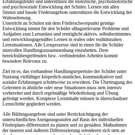
Erfahrungsfelder und unterstützen die motorische, psychomotorische
und psychosoziale Entwicklung der Schüler. Lernen mit allen
Sinnen und basale Förderangebote unterstützen die Entwicklung der
Wahrnehmung.
Unterricht an Schulen mit dem Förderschwerpunkt geistige
Entwicklung nimmt für den Schüler alltagsrelevante Probleme und
Aufgaben zum Lernanlass und ermöglicht aktives, selbstbestimmtes
und entwicklungsgemäßes Lernen in realen oder realitätsnahen
Lernsituationen. Alle Lernprozesse sind in einen für die Schüler
sinnvollen Handlungszusammenhang einzubetten. Dem
bereichsübergreifenden bzw. -verbindenden Arbeiten kommt
besondere Relevanz zu.
Ziel ist es, das vorhandene Handlungsrepertoire der Schüler unter
Nutzung vielfältiger körperlich-sinnlicher, kommunikativer und
sozialer Erfahrungen schrittweise zu erweitern. Die Übertragung des
Gelernten in ähnliche oder neue Situationen muss stets intensiv
vorbereitet und durch regelmäßige Wiederholung und Übung
gefestigt werden. Komplexe Lerninhalte müssen in überschaubare
Lernschritte gegliedert werden.
Alle Bildungsangebote sind unter Berücksichtigung der
unterschiedlichen Aneignungsstufen auf Basis des individuellen
Förderplans differenziert zu planen und zu gestalten. Maßnahmen
der inneren und äußeren Differenzierung orientieren sich stets an