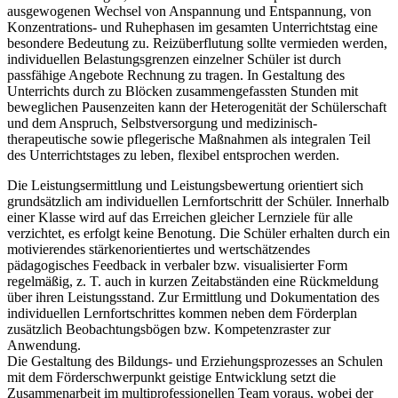
ausgewogenen Wechsel von Anspannung und Entspannung, von
Konzentrations- und Ruhephasen im gesamten Unterrichtstag eine
besondere Bedeutung zu. Reizüberflutung sollte vermieden werden,
individuellen Belastungsgrenzen einzelner Schüler ist durch
passfähige Angebote Rechnung zu tragen. In Gestaltung des
Unterrichts durch zu Blöcken zusammengefassten Stunden mit
beweglichen Pausenzeiten kann der Heterogenität der Schülerschaft
und dem Anspruch, Selbstversorgung und medizinisch-
therapeutische sowie pflegerische Maßnahmen als integralen Teil
des Unterrichtstages zu leben, flexibel entsprochen werden.
Die Leistungsermittlung und Leistungsbewertung orientiert sich
grundsätzlich am individuellen Lernfortschritt der Schüler. Innerhalb
einer Klasse wird auf das Erreichen gleicher Lernziele für alle
verzichtet, es erfolgt keine Benotung. Die Schüler erhalten durch ein
motivierendes stärkenorientiertes und wertschätzendes
pädagogisches Feedback in verbaler bzw. visualisierter Form
regelmäßig, z. T. auch in kurzen Zeitabständen eine Rückmeldung
über ihren Leistungsstand. Zur Ermittlung und Dokumentation des
individuellen Lernfortschrittes kommen neben dem Förderplan
zusätzlich Beobachtungsbögen bzw. Kompetenzraster zur
Anwendung.
Die Gestaltung des Bildungs- und Erziehungsprozesses an Schulen
mit dem Förderschwerpunkt geistige Entwicklung setzt die
Zusammenarbeit im multiprofessionellen Team voraus, wobei der