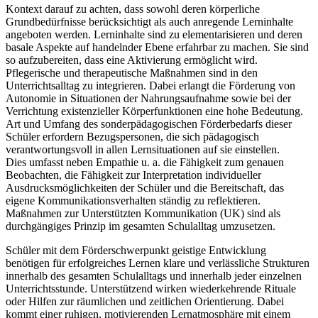
Kontext darauf zu achten, dass sowohl deren körperliche
Grundbedürfnisse berücksichtigt als auch anregende Lerninhalte
angeboten werden. Lerninhalte sind zu elementarisieren und deren
basale Aspekte auf handelnder Ebene erfahrbar zu machen. Sie sind
so aufzubereiten, dass eine Aktivierung ermöglicht wird.
Pflegerische und therapeutische Maßnahmen sind in den
Unterrichtsalltag zu integrieren. Dabei erlangt die Förderung von
Autonomie in Situationen der Nahrungsaufnahme sowie bei der
Verrichtung existenzieller Körperfunktionen eine hohe Bedeutung.
Art und Umfang des sonderpädagogischen Förderbedarfs dieser
Schüler erfordern Bezugspersonen, die sich pädagogisch
verantwortungsvoll in allen Lernsituationen auf sie einstellen.
Dies umfasst neben Empathie u. a. die Fähigkeit zum genauen
Beobachten, die Fähigkeit zur Interpretation individueller
Ausdrucksmöglichkeiten der Schüler und die Bereitschaft, das
eigene Kommunikationsverhalten ständig zu reflektieren.
Maßnahmen zur Unterstützten Kommunikation (UK) sind als
durchgängiges Prinzip im gesamten Schulalltag umzusetzen.
Schüler mit dem Förderschwerpunkt geistige Entwicklung
benötigen für erfolgreiches Lernen klare und verlässliche Strukturen
innerhalb des gesamten Schulalltags und innerhalb jeder einzelnen
Unterrichtsstunde. Unterstützend wirken wiederkehrende Rituale
oder Hilfen zur räumlichen und zeitlichen Orientierung. Dabei
kommt einer ruhigen, motivierenden Lernatmosphäre mit einem