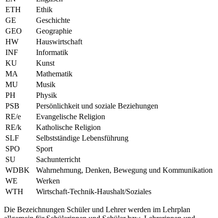
ETH
Ethik
GE
Geschichte
GEO
Geographie
HW
Hauswirtschaft
INF
Informatik
KU
Kunst
MA
Mathematik
MU
Musik
PH
Physik
PSB
Persönlichkeit und soziale Beziehungen
RE/e
Evangelische Religion
RE/k
Katholische Religion
SLF
Selbstständige Lebensführung
SPO
Sport
SU
Sachunterricht
WDBK
Wahrnehmung, Denken, Bewegung und Kommunikation
WE
Werken
WTH
Wirtschaft-Technik-Haushalt/Soziales
Die Bezeichnungen Schüler und Lehrer werden im Lehrplan