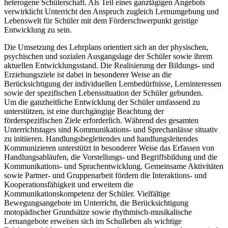
heterogene Schülerschaft. Als Teil eines ganztägigen Angebots
verwirklicht Unterricht den Anspruch zugleich Lernumgebung und
Lebenswelt für Schüler mit dem Förderschwerpunkt geistige
Entwicklung zu sein.
Die Umsetzung des Lehrplans orientiert sich an der physischen,
psychischen und sozialen Ausgangslage der Schüler sowie ihrem
aktuellen Entwicklungsstand. Die Realisierung der Bildungs- und
Erziehungsziele ist dabei in besonderer Weise an die
Berücksichtigung der individuellen Lernbedürfnisse, Lerninteressen
sowie der spezifischen Lebenssituation der Schüler gebunden.
Um die ganzheitliche Entwicklung der Schüler umfassend zu
unterstützen, ist eine durchgängige Beachtung der
förderspezifischen Ziele erforderlich. Während des gesamten
Unterrichtstages sind Kommunikations- und Sprechanlässe situativ
zu initiieren. Handlungsbegleitendes und handlungsleitendes
Kommunizieren unterstützt in besonderer Weise das Erfassen von
Handlungsabläufen, die Vorstellungs- und Begriffsbildung und die
Kommunikations- und Sprachentwicklung. Gemeinsame Aktivitäten
sowie Partner- und Gruppenarbeit fördern die Interaktions- und
Kooperationsfähigkeit und erweitern die
Kommunikationskompetenz der Schüler. Vielfältige
Bewegungsangebote im Unterricht, die Berücksichtigung
motopädischer Grundsätze sowie rhythmisch-musikalische
Lernangebote erweisen sich im Schulleben als wichtige