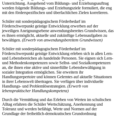
Unterrichtung. Ausgehend vom Bildungs- und Erziehungsauftrag
werden folgende Bildungs- und Erziehungsziele formuliert, die eng
mit den förderspezifischen und überfachlichen Zielen korrelieren.
Schüler mit sonderpädagogischem Förderbedarf im
Förderschwerpunkt geistige Entwicklung erwerben auf der
jeweiligen Aneignungsebene anwendungsbereites Grundwissen, das
es ihnen ermöglicht, aktuelle und zukünftige Lebensaufgaben zu
bewältigen.
(Erwerb von anwendungsbereitem Grundwissen)
Schüler mit sonderpädagogischem Förderbedarf im
Förderschwerpunkt geistige Entwicklung erleben sich in allen Lern-
und Lebensbereichen als handelnde Personen. Sie eignen sich Lern-
und Methodenkompetenzen sowie Selbst- und Sozialkompetenzen
an, die ihnen eine aktive und sinnerfüllte Lebensbewältigung in
sozialer Integration ermöglichen. Sie erweitern ihr
Handlungsrepertoire und können Gelerntes auf aktuelle Situationen
in ihrer Lebenswelt übertragen. Sie verfügen über individuelle
Handlungs- und Problemlösestrategien.
(Erwerb von
lebenspraktischer Handlungskompetenz)
Durch die Vermittlung und das Erleben von Werten im schulischen
Alltag erfahren die Schüler Wertschätzung, Anerkennung und
Toleranz und werden befähigt, Werte und Normen auf der
Grundlage der freiheitlich-demokratischen Grundordnung