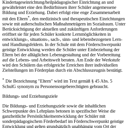
Kindertageseinrichtung/heilpädagogischer Einrichtung an und
gewährleistet eine den Bedürfnissen ihrer Schüler angemessene
Bildung und Erziehung. Dabei erfolgt eine enge Zusammenarbeit
*
mit den Eltern
, den medizinisch und therapeutischen Einrichtungen
sowie mit außerschulischen Maßnahmeträgern im Sozialraum. Unter
Berücksichtigung der aktuellen und zukünftigen Anforderungen
eröffnet sie für jeden Schüler konkrete Lernmöglichkeiten in
entwicklungs-, situations-, sach-, sinn- und lebensbezogenen Lern-
und Handlungsfeldern. In der Schule mit dem Förderschwerpunkt
geistige Entwicklung werden die Schüler unter Einbeziehung der
Eltern bei der alltäglichen Lebensgestaltung und der Vorbereitung
auf die Lebens- und Arbeitswelt beraten. Am Ende der Werkstufe
wird den Schülern das erfolgreiche Erreichen ihrer individuellen
Zielstellungen im Förderplan durch ein Abschlusszeugnis bestätigt.
*
Die Bezeichnung "Eltern" wird im Text gemäß § 45 Abs. 5
SchulG synonym zu Personensorgeberechtigten gebraucht.
Bildungs- und Erziehungsziele
Die Bildungs- und Erziehungsziele sowie die inhaltlichen
Schwerpunkte des Lehrplans betonen in spezifischer Weise die
ganzheitliche Persönlichkeitsentwicklung der Schüler mit
sonderpädagogischem Förderbedarf im Förderschwerpunkt geistige
Entwicklung und gelten grundsätzlich unabhängig vom Ort der