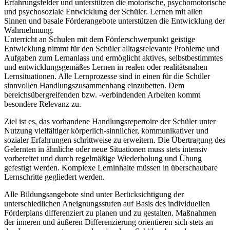
Erfahrungsfelder und unterstützen die motorische, psychomotorische
und psychosoziale Entwicklung der Schüler. Lernen mit allen
Sinnen und basale Förderangebote unterstützen die Entwicklung der
Wahrnehmung.
Unterricht an Schulen mit dem Förderschwerpunkt geistige
Entwicklung nimmt für den Schüler alltagsrelevante Probleme und
Aufgaben zum Lernanlass und ermöglicht aktives, selbstbestimmtes
und entwicklungsgemäßes Lernen in realen oder realitätsnahen
Lernsituationen. Alle Lernprozesse sind in einen für die Schüler
sinnvollen Handlungszusammenhang einzubetten. Dem
bereichsübergreifenden bzw. -verbindenden Arbeiten kommt
besondere Relevanz zu.
Ziel ist es, das vorhandene Handlungsrepertoire der Schüler unter
Nutzung vielfältiger körperlich-sinnlicher, kommunikativer und
sozialer Erfahrungen schrittweise zu erweitern. Die Übertragung des
Gelernten in ähnliche oder neue Situationen muss stets intensiv
vorbereitet und durch regelmäßige Wiederholung und Übung
gefestigt werden. Komplexe Lerninhalte müssen in überschaubare
Lernschritte gegliedert werden.
Alle Bildungsangebote sind unter Berücksichtigung der
unterschiedlichen Aneignungsstufen auf Basis des individuellen
Förderplans differenziert zu planen und zu gestalten. Maßnahmen
der inneren und äußeren Differenzierung orientieren sich stets an