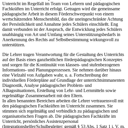
Unterricht im Regelfall im Team von Lehrern und pädagogischen
Fachkräften im Unterricht erfolgt. Getragen wird die gemeinsame
pädagogische Arbeit in diesem Förderschwerpunkt von einem
wertschätzenden Menschenbild, das die uneingeschränkte Achtung
der Persönlichkeit und Annahme jedes Schülers einschließt. Eng
damit verbunden ist der Anspruch, die Entwicklung jedes Schülers
unabhängig von Art und Umfang seines Unterstützungsbedarfs in
Anerkennung des Rechts auf Selbstbestimmung wirkungsvoll zu
unterstützen.
Die Lehrer tragen Verantwortung für die Gestaltung des Unterrichts
auf der Basis eines ganzheitlichen förderpädagogischen Konzeptes
und sorgen für die Kontinuität von klassen- und stufenbezogenen
Informations- und Planungsprozessen. Sie nehmen darüber hinaus
eine Vielzahl von Aufgaben wahr, u. a. Fortschreibung der
individuellen Förderpläne auf Grundlage der unterrichtsimmanenten
Diagnostik, Analyse pädagogischer Problem- und
Alltagssituationen, Erstellung von Lehr- und Lernmitteln sowie
regelmäßige Zusammenarbeit mit den Eltern.
In allen benannten Bereichen arbeiten die Lehrer vertrauensvoll mit
den pädagogischen Fachkräften im Unterricht zusammen. Sie
stimmen sich regelmäßig und verbindlich zu pädagogischen und
organisatorischen Fragen ab. Die pädagogischen Fachkräfte im
Unterricht, persönliches Assistenzpersonal
(Integrationshelfer/Schulbegleiter; gemäß § 53 Abs. 1 Satz 1 i. V. m.