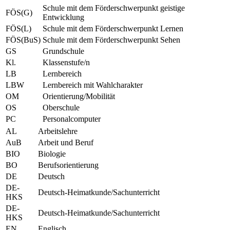
Schule mit dem Förderschwerpunkt geistige
FÖS(G)
Entwicklung
FÖS(L)
Schule mit dem Förderschwerpunkt Lernen
FÖS(BuS)
Schule mit dem Förderschwerpunkt Sehen
GS
Grundschule
Kl.
Klassenstufe/n
LB
Lernbereich
LBW
Lernbereich mit Wahlcharakter
OM
Orientierung/Mobilität
OS
Oberschule
PC
Personalcomputer
AL
Arbeitslehre
AuB
Arbeit und Beruf
BIO
Biologie
BO
Berufsorientierung
DE
Deutsch
DE-
Deutsch-Heimatkunde/Sachunterricht
HKS
DE-
Deutsch-Heimatkunde/Sachunterricht
HKS
EN
Englisch