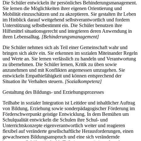
Die Schüler entwickeln ihr persönliches Behinderungsmanagement.
Sie lernen die Möglichkeiten ihrer eigenen Orientierung und
Mobilität einzuschätzen und zu akzeptieren. Sie gestalten ihr Leben
im Hinblick darauf weitgehend selbstverantwortlich und fordern
Unterstützung selbstbestimmt ein. Die Schüler benutzen ihre
Hilfsmittel situationsgerecht und integrieren deren Anwendung in
ihren Lebensalltag.
[Behinderungsmanagement]
Die Schüler nehmen sich als Teil einer Gemeinschaft wahr und
bringen sich aktiv ein. Sie erkennen im sozialen Miteinander Regeln
und Werte an. Sie lernen verlässlich zu handeln und Verantwortung
zu übernehmen. Die Schüler lernen, Kritik zu üben sowie
anzunehmen und mit Konflikten angemessen umzugehen. Sie
entwickeln Empathiefähigkeit und können entsprechend der
Situation ihr Verhalten steuern.
[Sozialkompetenz]
Gestaltung des Bildungs- und Erziehungsprozesses
Teilhabe in sozialer Integration ist Leitidee und inhaltlicher Auftrag
von Bildung, Erziehung sowie sonderpädagogischer Förderung im
Förderschwerpunkt geistige Entwicklung. In dem Bemühen um
Schulqualität entwickeln die Schulen ihre Schul- und
Unterrichtskonzepte eigenverantwortlich weiter und reagieren
flexibel auf veränderte gesellschaftliche Herausforderungen, einen
gewachsenen Bildungsanspruch und eine sich verändernde