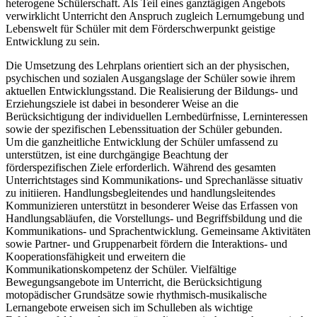
heterogene Schülerschaft. Als Teil eines ganztägigen Angebots
verwirklicht Unterricht den Anspruch zugleich Lernumgebung und
Lebenswelt für Schüler mit dem Förderschwerpunkt geistige
Entwicklung zu sein.
Die Umsetzung des Lehrplans orientiert sich an der physischen,
psychischen und sozialen Ausgangslage der Schüler sowie ihrem
aktuellen Entwicklungsstand. Die Realisierung der Bildungs- und
Erziehungsziele ist dabei in besonderer Weise an die
Berücksichtigung der individuellen Lernbedürfnisse, Lerninteressen
sowie der spezifischen Lebenssituation der Schüler gebunden.
Um die ganzheitliche Entwicklung der Schüler umfassend zu
unterstützen, ist eine durchgängige Beachtung der
förderspezifischen Ziele erforderlich. Während des gesamten
Unterrichtstages sind Kommunikations- und Sprechanlässe situativ
zu initiieren. Handlungsbegleitendes und handlungsleitendes
Kommunizieren unterstützt in besonderer Weise das Erfassen von
Handlungsabläufen, die Vorstellungs- und Begriffsbildung und die
Kommunikations- und Sprachentwicklung. Gemeinsame Aktivitäten
sowie Partner- und Gruppenarbeit fördern die Interaktions- und
Kooperationsfähigkeit und erweitern die
Kommunikationskompetenz der Schüler. Vielfältige
Bewegungsangebote im Unterricht, die Berücksichtigung
motopädischer Grundsätze sowie rhythmisch-musikalische
Lernangebote erweisen sich im Schulleben als wichtige