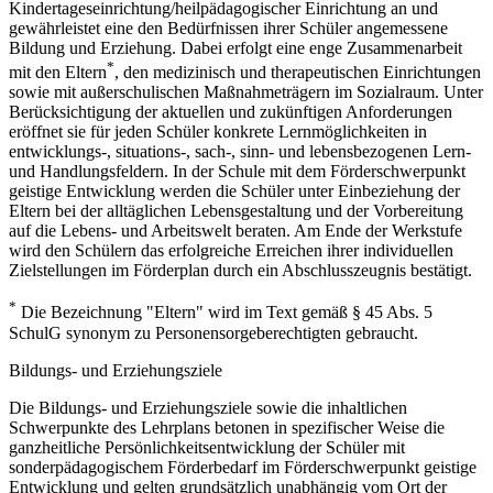
Kindertageseinrichtung/heilpädagogischer Einrichtung an und
gewährleistet eine den Bedürfnissen ihrer Schüler angemessene
Bildung und Erziehung. Dabei erfolgt eine enge Zusammenarbeit
*
mit den Eltern
, den medizinisch und therapeutischen Einrichtungen
sowie mit außerschulischen Maßnahmeträgern im Sozialraum. Unter
Berücksichtigung der aktuellen und zukünftigen Anforderungen
eröffnet sie für jeden Schüler konkrete Lernmöglichkeiten in
entwicklungs-, situations-, sach-, sinn- und lebensbezogenen Lern-
und Handlungsfeldern. In der Schule mit dem Förderschwerpunkt
geistige Entwicklung werden die Schüler unter Einbeziehung der
Eltern bei der alltäglichen Lebensgestaltung und der Vorbereitung
auf die Lebens- und Arbeitswelt beraten. Am Ende der Werkstufe
wird den Schülern das erfolgreiche Erreichen ihrer individuellen
Zielstellungen im Förderplan durch ein Abschlusszeugnis bestätigt.
*
Die Bezeichnung "Eltern" wird im Text gemäß § 45 Abs. 5
SchulG synonym zu Personensorgeberechtigten gebraucht.
Bildungs- und Erziehungsziele
Die Bildungs- und Erziehungsziele sowie die inhaltlichen
Schwerpunkte des Lehrplans betonen in spezifischer Weise die
ganzheitliche Persönlichkeitsentwicklung der Schüler mit
sonderpädagogischem Förderbedarf im Förderschwerpunkt geistige
Entwicklung und gelten grundsätzlich unabhängig vom Ort der