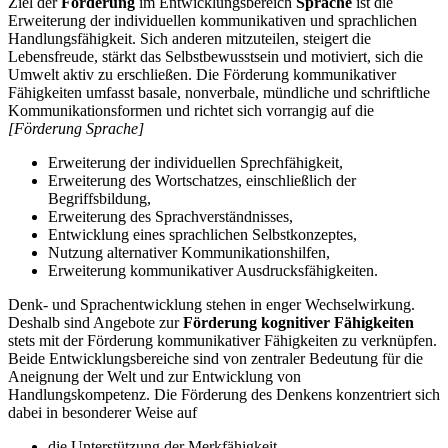
Ziel der
Förderung
im Entwicklungsbereich
Sprache
ist die
Erweiterung der individuellen kommunikativen und sprachlichen
Handlungsfähigkeit. Sich anderen mitzuteilen, steigert die
Lebensfreude, stärkt das Selbstbewusstsein und motiviert, sich die
Umwelt aktiv zu erschließen. Die Förderung kommunikativer
Fähigkeiten umfasst basale, nonverbale, mündliche und schriftliche
Kommunikationsformen und richtet sich vorrangig auf die
[Förderung Sprache]
Erweiterung der individuellen Sprechfähigkeit,
Erweiterung des Wortschatzes, einschließlich der
Begriffsbildung,
Erweiterung des Sprachverständnisses,
Entwicklung eines sprachlichen Selbstkonzeptes,
Nutzung alternativer Kommunikationshilfen,
Erweiterung kommunikativer Ausdrucksfähigkeiten.
Denk- und Sprachentwicklung stehen in enger Wechselwirkung.
Deshalb sind Angebote zur
Förderung kognitiver Fähigkeiten
stets mit der Förderung kommunikativer Fähigkeiten zu verknüpfen.
Beide Entwicklungsbereiche sind von zentraler Bedeutung für die
Aneignung der Welt und zur Entwicklung von
Handlungskompetenz. Die Förderung des Denkens konzentriert sich
dabei in besonderer Weise auf
die Unterstützung der Merkfähigkeit,