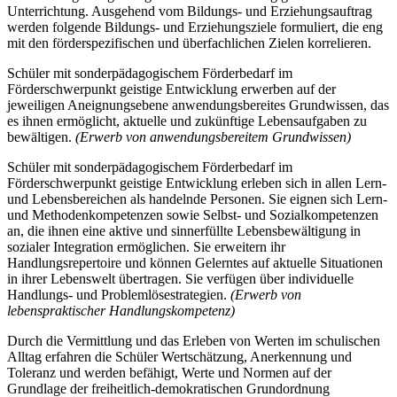
Unterrichtung. Ausgehend vom Bildungs- und Erziehungsauftrag
werden folgende Bildungs- und Erziehungsziele formuliert, die eng
mit den förderspezifischen und überfachlichen Zielen korrelieren.
Schüler mit sonderpädagogischem Förderbedarf im
Förderschwerpunkt geistige Entwicklung erwerben auf der
jeweiligen Aneignungsebene anwendungsbereites Grundwissen, das
es ihnen ermöglicht, aktuelle und zukünftige Lebensaufgaben zu
bewältigen.
(Erwerb von anwendungsbereitem Grundwissen)
Schüler mit sonderpädagogischem Förderbedarf im
Förderschwerpunkt geistige Entwicklung erleben sich in allen Lern-
und Lebensbereichen als handelnde Personen. Sie eignen sich Lern-
und Methodenkompetenzen sowie Selbst- und Sozialkompetenzen
an, die ihnen eine aktive und sinnerfüllte Lebensbewältigung in
sozialer Integration ermöglichen. Sie erweitern ihr
Handlungsrepertoire und können Gelerntes auf aktuelle Situationen
in ihrer Lebenswelt übertragen. Sie verfügen über individuelle
Handlungs- und Problemlösestrategien.
(Erwerb von
lebenspraktischer Handlungskompetenz)
Durch die Vermittlung und das Erleben von Werten im schulischen
Alltag erfahren die Schüler Wertschätzung, Anerkennung und
Toleranz und werden befähigt, Werte und Normen auf der
Grundlage der freiheitlich-demokratischen Grundordnung