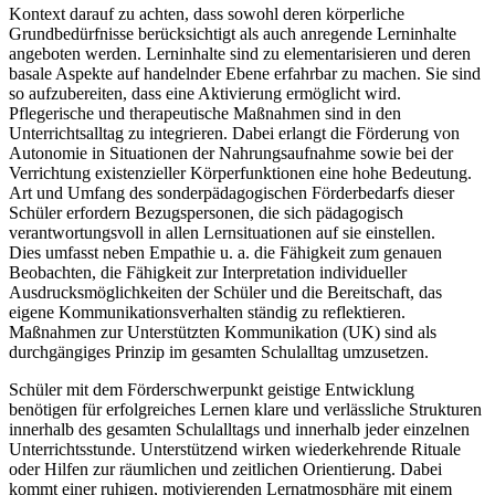
Kontext darauf zu achten, dass sowohl deren körperliche
Grundbedürfnisse berücksichtigt als auch anregende Lerninhalte
angeboten werden. Lerninhalte sind zu elementarisieren und deren
basale Aspekte auf handelnder Ebene erfahrbar zu machen. Sie sind
so aufzubereiten, dass eine Aktivierung ermöglicht wird.
Pflegerische und therapeutische Maßnahmen sind in den
Unterrichtsalltag zu integrieren. Dabei erlangt die Förderung von
Autonomie in Situationen der Nahrungsaufnahme sowie bei der
Verrichtung existenzieller Körperfunktionen eine hohe Bedeutung.
Art und Umfang des sonderpädagogischen Förderbedarfs dieser
Schüler erfordern Bezugspersonen, die sich pädagogisch
verantwortungsvoll in allen Lernsituationen auf sie einstellen.
Dies umfasst neben Empathie u. a. die Fähigkeit zum genauen
Beobachten, die Fähigkeit zur Interpretation individueller
Ausdrucksmöglichkeiten der Schüler und die Bereitschaft, das
eigene Kommunikationsverhalten ständig zu reflektieren.
Maßnahmen zur Unterstützten Kommunikation (UK) sind als
durchgängiges Prinzip im gesamten Schulalltag umzusetzen.
Schüler mit dem Förderschwerpunkt geistige Entwicklung
benötigen für erfolgreiches Lernen klare und verlässliche Strukturen
innerhalb des gesamten Schulalltags und innerhalb jeder einzelnen
Unterrichtsstunde. Unterstützend wirken wiederkehrende Rituale
oder Hilfen zur räumlichen und zeitlichen Orientierung. Dabei
kommt einer ruhigen, motivierenden Lernatmosphäre mit einem