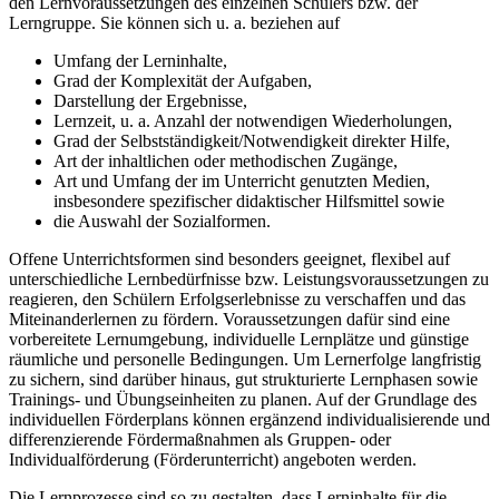
den Lernvoraussetzungen des einzelnen Schülers bzw. der
Lerngruppe. Sie können sich u. a. beziehen auf
Umfang der Lerninhalte,
Grad der Komplexität der Aufgaben,
Darstellung der Ergebnisse,
Lernzeit, u. a. Anzahl der notwendigen Wiederholungen,
Grad der Selbstständigkeit/Notwendigkeit direkter Hilfe,
Art der inhaltlichen oder methodischen Zugänge,
Art und Umfang der im Unterricht genutzten Medien,
insbesondere spezifischer didaktischer Hilfsmittel sowie
die Auswahl der Sozialformen.
Offene Unterrichtsformen sind besonders geeignet, flexibel auf
unterschiedliche Lernbedürfnisse bzw. Leistungsvoraussetzungen zu
reagieren, den Schülern Erfolgserlebnisse zu verschaffen und das
Miteinanderlernen zu fördern. Voraussetzungen dafür sind eine
vorbereitete Lernumgebung, individuelle Lernplätze und günstige
räumliche und personelle Bedingungen. Um Lernerfolge langfristig
zu sichern, sind darüber hinaus, gut strukturierte Lernphasen sowie
Trainings- und Übungseinheiten zu planen. Auf der Grundlage des
individuellen Förderplans können ergänzend individualisierende und
differenzierende Fördermaßnahmen als Gruppen- oder
Individualförderung (Förderunterricht) angeboten werden.
Die Lernprozesse sind so zu gestalten, dass Lerninhalte für die