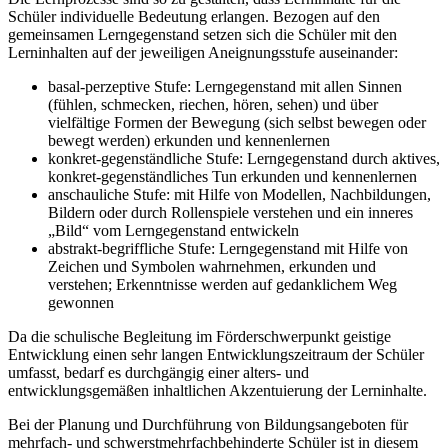
Schüler individuelle Bedeutung erlangen. Bezogen auf den
gemeinsamen Lerngegenstand setzen sich die Schüler mit den
Lerninhalten auf der jeweiligen Aneignungsstufe auseinander:
basal-perzeptive Stufe: Lerngegenstand mit allen Sinnen
(fühlen, schmecken, riechen, hören, sehen) und über
vielfältige Formen der Bewegung (sich selbst bewegen oder
bewegt werden) erkunden und kennenlernen
konkret-gegenständliche Stufe: Lerngegenstand durch aktives,
konkret-gegenständliches Tun erkunden und kennenlernen
anschauliche Stufe: mit Hilfe von Modellen, Nachbildungen,
Bildern oder durch Rollenspiele verstehen und ein inneres
„Bild“ vom Lerngegenstand entwickeln
abstrakt-begriffliche Stufe: Lerngegenstand mit Hilfe von
Zeichen und Symbolen wahrnehmen, erkunden und
verstehen; Erkenntnisse werden auf gedanklichem Weg
gewonnen
Da die schulische Begleitung im Förderschwerpunkt geistige
Entwicklung einen sehr langen Entwicklungszeitraum der Schüler
umfasst, bedarf es durchgängig einer alters- und
entwicklungsgemäßen inhaltlichen Akzentuierung der Lerninhalte.
Bei der Planung und Durchführung von Bildungsangeboten für
mehrfach- und schwerstmehrfachbehinderte Schüler ist in diesem