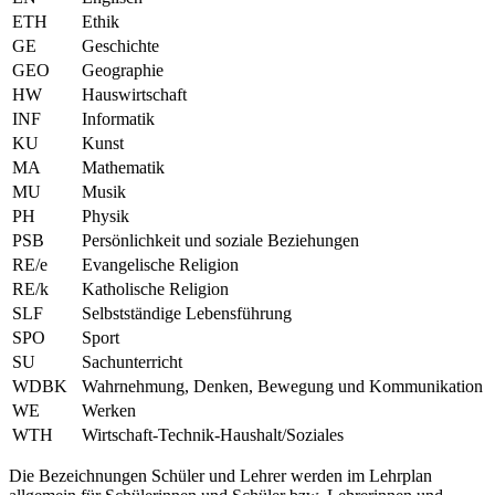
ETH
Ethik
GE
Geschichte
GEO
Geographie
HW
Hauswirtschaft
INF
Informatik
KU
Kunst
MA
Mathematik
MU
Musik
PH
Physik
PSB
Persönlichkeit und soziale Beziehungen
RE/e
Evangelische Religion
RE/k
Katholische Religion
SLF
Selbstständige Lebensführung
SPO
Sport
SU
Sachunterricht
WDBK
Wahrnehmung, Denken, Bewegung und Kommunikation
WE
Werken
WTH
Wirtschaft-Technik-Haushalt/Soziales
Die Bezeichnungen Schüler und Lehrer werden im Lehrplan