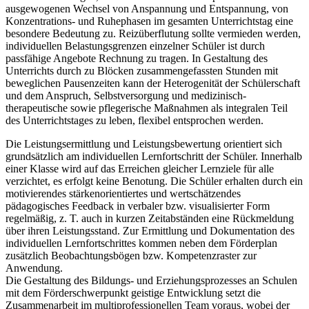
ausgewogenen Wechsel von Anspannung und Entspannung, von
Konzentrations- und Ruhephasen im gesamten Unterrichtstag eine
besondere Bedeutung zu. Reizüberflutung sollte vermieden werden,
individuellen Belastungsgrenzen einzelner Schüler ist durch
passfähige Angebote Rechnung zu tragen. In Gestaltung des
Unterrichts durch zu Blöcken zusammengefassten Stunden mit
beweglichen Pausenzeiten kann der Heterogenität der Schülerschaft
und dem Anspruch, Selbstversorgung und medizinisch-
therapeutische sowie pflegerische Maßnahmen als integralen Teil
des Unterrichtstages zu leben, flexibel entsprochen werden.
Die Leistungsermittlung und Leistungsbewertung orientiert sich
grundsätzlich am individuellen Lernfortschritt der Schüler. Innerhalb
einer Klasse wird auf das Erreichen gleicher Lernziele für alle
verzichtet, es erfolgt keine Benotung. Die Schüler erhalten durch ein
motivierendes stärkenorientiertes und wertschätzendes
pädagogisches Feedback in verbaler bzw. visualisierter Form
regelmäßig, z. T. auch in kurzen Zeitabständen eine Rückmeldung
über ihren Leistungsstand. Zur Ermittlung und Dokumentation des
individuellen Lernfortschrittes kommen neben dem Förderplan
zusätzlich Beobachtungsbögen bzw. Kompetenzraster zur
Anwendung.
Die Gestaltung des Bildungs- und Erziehungsprozesses an Schulen
mit dem Förderschwerpunkt geistige Entwicklung setzt die
Zusammenarbeit im multiprofessionellen Team voraus, wobei der