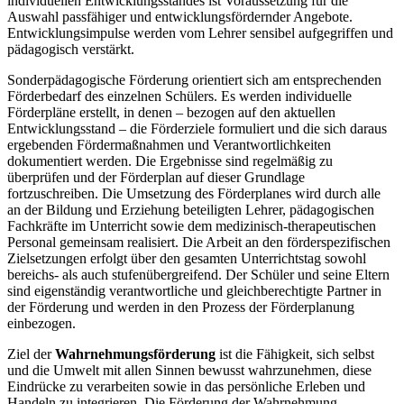
individuellen Entwicklungsstandes ist Voraussetzung für die
Auswahl passfähiger und entwicklungsfördernder Angebote.
Entwicklungsimpulse werden vom Lehrer sensibel aufgegriffen und
pädagogisch verstärkt.
Sonderpädagogische Förderung orientiert sich am entsprechenden
Förderbedarf des einzelnen Schülers. Es werden individuelle
Förderpläne erstellt, in denen – bezogen auf den aktuellen
Entwicklungsstand – die Förderziele formuliert und die sich daraus
ergebenden Fördermaßnahmen und Verantwortlichkeiten
dokumentiert werden. Die Ergebnisse sind regelmäßig zu
überprüfen und der Förderplan auf dieser Grundlage
fortzuschreiben. Die Umsetzung des Förderplanes wird durch alle
an der Bildung und Erziehung beteiligten Lehrer, pädagogischen
Fachkräfte im Unterricht sowie dem medizinisch-therapeutischen
Personal gemeinsam realisiert. Die Arbeit an den förderspezifischen
Zielsetzungen erfolgt über den gesamten Unterrichtstag sowohl
bereichs- als auch stufenübergreifend. Der Schüler und seine Eltern
sind eigenständig verantwortliche und gleichberechtigte Partner in
der Förderung und werden in den Prozess der Förderplanung
einbezogen.
Ziel der
Wahrnehmungsförderung
ist die Fähigkeit, sich selbst
und die Umwelt mit allen Sinnen bewusst wahrzunehmen, diese
Eindrücke zu verarbeiten sowie in das persönliche Erleben und
Handeln zu integrieren. Die Förderung der Wahrnehmung