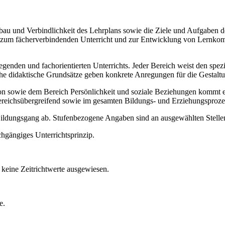
Aufbau und Verbindlichkeit des Lehrplans sowie die Ziele und Aufgaben
ise zum fächerverbindenden Unterricht und zur Entwicklung von Lernko
legenden und fachorientierten Unterrichts. Jeder Bereich weist den spe
sche didaktische Grundsätze geben konkrete Anregungen für die Gestalt
ie dem Bereich Persönlichkeit und soziale Beziehungen kommt ein b
ereichsübergreifend sowie im gesamten Bildungs- und Erziehungsproze
 Bildungsgang ab. Stufenbezogene Angaben sind an ausgewählten Stellen
chgängiges Unterrichtsprinzip.
keine Zeitrichtwerte ausgewiesen.
e.