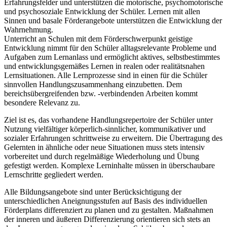
Erfahrungsfelder und unterstützen die motorische, psychomotorische
und psychosoziale Entwicklung der Schüler. Lernen mit allen
Sinnen und basale Förderangebote unterstützen die Entwicklung der
Wahrnehmung.
Unterricht an Schulen mit dem Förderschwerpunkt geistige
Entwicklung nimmt für den Schüler alltagsrelevante Probleme und
Aufgaben zum Lernanlass und ermöglicht aktives, selbstbestimmtes
und entwicklungsgemäßes Lernen in realen oder realitätsnahen
Lernsituationen. Alle Lernprozesse sind in einen für die Schüler
sinnvollen Handlungszusammenhang einzubetten. Dem
bereichsübergreifenden bzw. -verbindenden Arbeiten kommt
besondere Relevanz zu.
Ziel ist es, das vorhandene Handlungsrepertoire der Schüler unter
Nutzung vielfältiger körperlich-sinnlicher, kommunikativer und
sozialer Erfahrungen schrittweise zu erweitern. Die Übertragung des
Gelernten in ähnliche oder neue Situationen muss stets intensiv
vorbereitet und durch regelmäßige Wiederholung und Übung
gefestigt werden. Komplexe Lerninhalte müssen in überschaubare
Lernschritte gegliedert werden.
Alle Bildungsangebote sind unter Berücksichtigung der
unterschiedlichen Aneignungsstufen auf Basis des individuellen
Förderplans differenziert zu planen und zu gestalten. Maßnahmen
der inneren und äußeren Differenzierung orientieren sich stets an