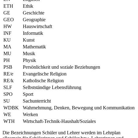
ETH
Ethik
GE
Geschichte
GEO
Geographie
HW
Hauswirtschaft
INF
Informatik
KU
Kunst
MA
Mathematik
MU
Musik
PH
Physik
PSB
Persönlichkeit und soziale Beziehungen
RE/e
Evangelische Religion
RE/k
Katholische Religion
SLF
Selbstständige Lebensführung
SPO
Sport
SU
Sachunterricht
WDBK
Wahrnehmung, Denken, Bewegung und Kommunikation
WE
Werken
WTH
Wirtschaft-Technik-Haushalt/Soziales
Die Bezeichnungen Schüler und Lehrer werden im Lehrplan