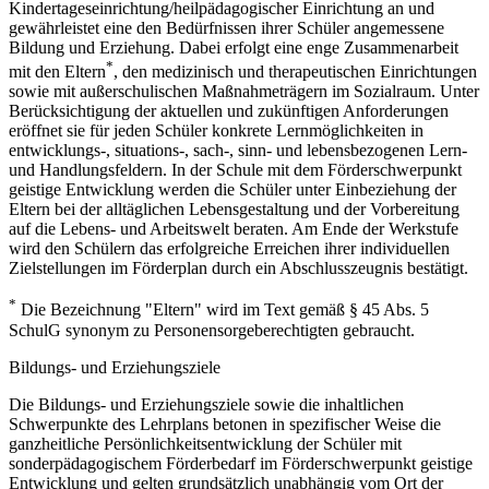
Kindertageseinrichtung/heilpädagogischer Einrichtung an und
gewährleistet eine den Bedürfnissen ihrer Schüler angemessene
Bildung und Erziehung. Dabei erfolgt eine enge Zusammenarbeit
*
mit den Eltern
, den medizinisch und therapeutischen Einrichtungen
sowie mit außerschulischen Maßnahmeträgern im Sozialraum. Unter
Berücksichtigung der aktuellen und zukünftigen Anforderungen
eröffnet sie für jeden Schüler konkrete Lernmöglichkeiten in
entwicklungs-, situations-, sach-, sinn- und lebensbezogenen Lern-
und Handlungsfeldern. In der Schule mit dem Förderschwerpunkt
geistige Entwicklung werden die Schüler unter Einbeziehung der
Eltern bei der alltäglichen Lebensgestaltung und der Vorbereitung
auf die Lebens- und Arbeitswelt beraten. Am Ende der Werkstufe
wird den Schülern das erfolgreiche Erreichen ihrer individuellen
Zielstellungen im Förderplan durch ein Abschlusszeugnis bestätigt.
*
Die Bezeichnung "Eltern" wird im Text gemäß § 45 Abs. 5
SchulG synonym zu Personensorgeberechtigten gebraucht.
Bildungs- und Erziehungsziele
Die Bildungs- und Erziehungsziele sowie die inhaltlichen
Schwerpunkte des Lehrplans betonen in spezifischer Weise die
ganzheitliche Persönlichkeitsentwicklung der Schüler mit
sonderpädagogischem Förderbedarf im Förderschwerpunkt geistige
Entwicklung und gelten grundsätzlich unabhängig vom Ort der