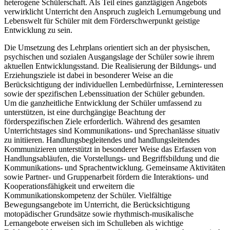
heterogene Schülerschaft. Als Teil eines ganztägigen Angebots
verwirklicht Unterricht den Anspruch zugleich Lernumgebung und
Lebenswelt für Schüler mit dem Förderschwerpunkt geistige
Entwicklung zu sein.
Die Umsetzung des Lehrplans orientiert sich an der physischen,
psychischen und sozialen Ausgangslage der Schüler sowie ihrem
aktuellen Entwicklungsstand. Die Realisierung der Bildungs- und
Erziehungsziele ist dabei in besonderer Weise an die
Berücksichtigung der individuellen Lernbedürfnisse, Lerninteressen
sowie der spezifischen Lebenssituation der Schüler gebunden.
Um die ganzheitliche Entwicklung der Schüler umfassend zu
unterstützen, ist eine durchgängige Beachtung der
förderspezifischen Ziele erforderlich. Während des gesamten
Unterrichtstages sind Kommunikations- und Sprechanlässe situativ
zu initiieren. Handlungsbegleitendes und handlungsleitendes
Kommunizieren unterstützt in besonderer Weise das Erfassen von
Handlungsabläufen, die Vorstellungs- und Begriffsbildung und die
Kommunikations- und Sprachentwicklung. Gemeinsame Aktivitäten
sowie Partner- und Gruppenarbeit fördern die Interaktions- und
Kooperationsfähigkeit und erweitern die
Kommunikationskompetenz der Schüler. Vielfältige
Bewegungsangebote im Unterricht, die Berücksichtigung
motopädischer Grundsätze sowie rhythmisch-musikalische
Lernangebote erweisen sich im Schulleben als wichtige