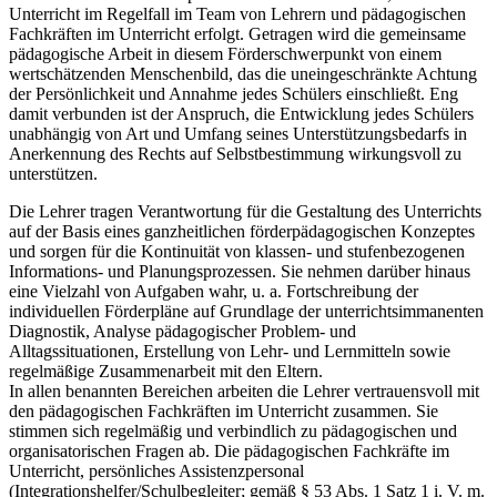
Unterricht im Regelfall im Team von Lehrern und pädagogischen
Fachkräften im Unterricht erfolgt. Getragen wird die gemeinsame
pädagogische Arbeit in diesem Förderschwerpunkt von einem
wertschätzenden Menschenbild, das die uneingeschränkte Achtung
der Persönlichkeit und Annahme jedes Schülers einschließt. Eng
damit verbunden ist der Anspruch, die Entwicklung jedes Schülers
unabhängig von Art und Umfang seines Unterstützungsbedarfs in
Anerkennung des Rechts auf Selbstbestimmung wirkungsvoll zu
unterstützen.
Die Lehrer tragen Verantwortung für die Gestaltung des Unterrichts
auf der Basis eines ganzheitlichen förderpädagogischen Konzeptes
und sorgen für die Kontinuität von klassen- und stufenbezogenen
Informations- und Planungsprozessen. Sie nehmen darüber hinaus
eine Vielzahl von Aufgaben wahr, u. a. Fortschreibung der
individuellen Förderpläne auf Grundlage der unterrichtsimmanenten
Diagnostik, Analyse pädagogischer Problem- und
Alltagssituationen, Erstellung von Lehr- und Lernmitteln sowie
regelmäßige Zusammenarbeit mit den Eltern.
In allen benannten Bereichen arbeiten die Lehrer vertrauensvoll mit
den pädagogischen Fachkräften im Unterricht zusammen. Sie
stimmen sich regelmäßig und verbindlich zu pädagogischen und
organisatorischen Fragen ab. Die pädagogischen Fachkräfte im
Unterricht, persönliches Assistenzpersonal
(Integrationshelfer/Schulbegleiter; gemäß § 53 Abs. 1 Satz 1 i. V. m.