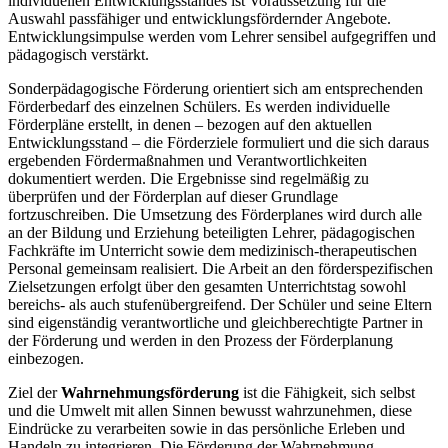
individuellen Entwicklungsstandes ist Voraussetzung für die
Auswahl passfähiger und entwicklungsfördernder Angebote.
Entwicklungsimpulse werden vom Lehrer sensibel aufgegriffen und
pädagogisch verstärkt.
Sonderpädagogische Förderung orientiert sich am entsprechenden
Förderbedarf des einzelnen Schülers. Es werden individuelle
Förderpläne erstellt, in denen – bezogen auf den aktuellen
Entwicklungsstand – die Förderziele formuliert und die sich daraus
ergebenden Fördermaßnahmen und Verantwortlichkeiten
dokumentiert werden. Die Ergebnisse sind regelmäßig zu
überprüfen und der Förderplan auf dieser Grundlage
fortzuschreiben. Die Umsetzung des Förderplanes wird durch alle
an der Bildung und Erziehung beteiligten Lehrer, pädagogischen
Fachkräfte im Unterricht sowie dem medizinisch-therapeutischen
Personal gemeinsam realisiert. Die Arbeit an den förderspezifischen
Zielsetzungen erfolgt über den gesamten Unterrichtstag sowohl
bereichs- als auch stufenübergreifend. Der Schüler und seine Eltern
sind eigenständig verantwortliche und gleichberechtigte Partner in
der Förderung und werden in den Prozess der Förderplanung
einbezogen.
Ziel der
Wahrnehmungsförderung
ist die Fähigkeit, sich selbst
und die Umwelt mit allen Sinnen bewusst wahrzunehmen, diese
Eindrücke zu verarbeiten sowie in das persönliche Erleben und
Handeln zu integrieren. Die Förderung der Wahrnehmung