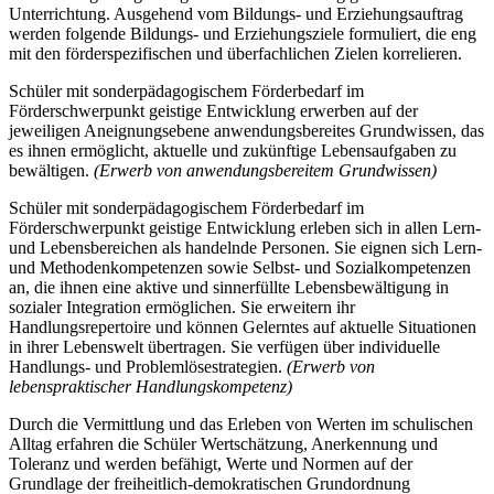
Unterrichtung. Ausgehend vom Bildungs- und Erziehungsauftrag
werden folgende Bildungs- und Erziehungsziele formuliert, die eng
mit den förderspezifischen und überfachlichen Zielen korrelieren.
Schüler mit sonderpädagogischem Förderbedarf im
Förderschwerpunkt geistige Entwicklung erwerben auf der
jeweiligen Aneignungsebene anwendungsbereites Grundwissen, das
es ihnen ermöglicht, aktuelle und zukünftige Lebensaufgaben zu
bewältigen.
(Erwerb von anwendungsbereitem Grundwissen)
Schüler mit sonderpädagogischem Förderbedarf im
Förderschwerpunkt geistige Entwicklung erleben sich in allen Lern-
und Lebensbereichen als handelnde Personen. Sie eignen sich Lern-
und Methodenkompetenzen sowie Selbst- und Sozialkompetenzen
an, die ihnen eine aktive und sinnerfüllte Lebensbewältigung in
sozialer Integration ermöglichen. Sie erweitern ihr
Handlungsrepertoire und können Gelerntes auf aktuelle Situationen
in ihrer Lebenswelt übertragen. Sie verfügen über individuelle
Handlungs- und Problemlösestrategien.
(Erwerb von
lebenspraktischer Handlungskompetenz)
Durch die Vermittlung und das Erleben von Werten im schulischen
Alltag erfahren die Schüler Wertschätzung, Anerkennung und
Toleranz und werden befähigt, Werte und Normen auf der
Grundlage der freiheitlich-demokratischen Grundordnung