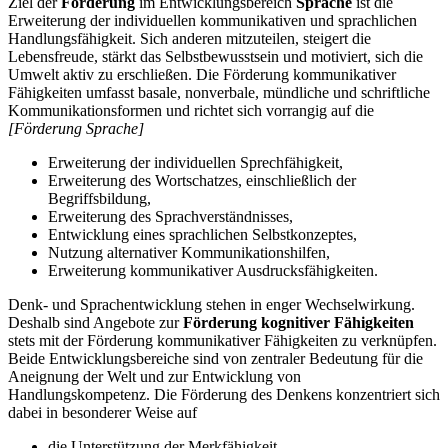
Ziel der
Förderung
im Entwicklungsbereich
Sprache
ist die
Erweiterung der individuellen kommunikativen und sprachlichen
Handlungsfähigkeit. Sich anderen mitzuteilen, steigert die
Lebensfreude, stärkt das Selbstbewusstsein und motiviert, sich die
Umwelt aktiv zu erschließen. Die Förderung kommunikativer
Fähigkeiten umfasst basale, nonverbale, mündliche und schriftliche
Kommunikationsformen und richtet sich vorrangig auf die
[Förderung Sprache]
Erweiterung der individuellen Sprechfähigkeit,
Erweiterung des Wortschatzes, einschließlich der
Begriffsbildung,
Erweiterung des Sprachverständnisses,
Entwicklung eines sprachlichen Selbstkonzeptes,
Nutzung alternativer Kommunikationshilfen,
Erweiterung kommunikativer Ausdrucksfähigkeiten.
Denk- und Sprachentwicklung stehen in enger Wechselwirkung.
Deshalb sind Angebote zur
Förderung kognitiver Fähigkeiten
stets mit der Förderung kommunikativer Fähigkeiten zu verknüpfen.
Beide Entwicklungsbereiche sind von zentraler Bedeutung für die
Aneignung der Welt und zur Entwicklung von
Handlungskompetenz. Die Förderung des Denkens konzentriert sich
dabei in besonderer Weise auf
die Unterstützung der Merkfähigkeit,