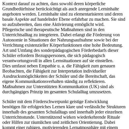
Kontext darauf zu achten, dass sowohl deren körperliche
Grundbedürfnisse berücksichtigt als auch anregende Lerninhalte
angeboten werden. Lerninhalte sind zu elementarisieren und deren
basale Aspekte auf handelnder Ebene erfahrbar zu machen. Sie sind
so aufzubereiten, dass eine Aktivierung ermöglicht wird.
Pflegerische und therapeutische Maßnahmen sind in den
Unterrichtsalltag zu integrieren. Dabei erlangt die Förderung von
Autonomie in Situationen der Nahrungsaufnahme sowie bei der
Verrichtung existenzieller Körperfunktionen eine hohe Bedeutung.
Art und Umfang des sonderpädagogischen Förderbedarfs dieser
Schüler erfordern Bezugspersonen, die sich pädagogisch
verantwortungsvoll in allen Lernsituationen auf sie einstellen.
Dies umfasst neben Empathie u. a. die Fähigkeit zum genauen
Beobachten, die Fähigkeit zur Interpretation individueller
Ausdrucksmöglichkeiten der Schüler und die Bereitschaft, das
eigene Kommunikationsverhalten ständig zu reflektieren.
Maßnahmen zur Unterstützten Kommunikation (UK) sind als
durchgängiges Prinzip im gesamten Schulalltag umzusetzen.
Schüler mit dem Förderschwerpunkt geistige Entwicklung
benötigen für erfolgreiches Lernen klare und verlässliche Strukturen
innerhalb des gesamten Schulalltags und innerhalb jeder einzelnen
Unterrichtsstunde. Unterstützend wirken wiederkehrende Rituale
oder Hilfen zur räumlichen und zeitlichen Orientierung. Dabei
kommt einer ruhigen, motivierenden Lernatmosphäre mit einem