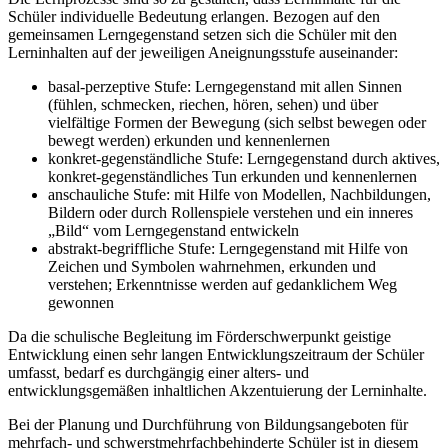
Schüler individuelle Bedeutung erlangen. Bezogen auf den
gemeinsamen Lerngegenstand setzen sich die Schüler mit den
Lerninhalten auf der jeweiligen Aneignungsstufe auseinander:
basal-perzeptive Stufe: Lerngegenstand mit allen Sinnen
(fühlen, schmecken, riechen, hören, sehen) und über
vielfältige Formen der Bewegung (sich selbst bewegen oder
bewegt werden) erkunden und kennenlernen
konkret-gegenständliche Stufe: Lerngegenstand durch aktives,
konkret-gegenständliches Tun erkunden und kennenlernen
anschauliche Stufe: mit Hilfe von Modellen, Nachbildungen,
Bildern oder durch Rollenspiele verstehen und ein inneres
„Bild“ vom Lerngegenstand entwickeln
abstrakt-begriffliche Stufe: Lerngegenstand mit Hilfe von
Zeichen und Symbolen wahrnehmen, erkunden und
verstehen; Erkenntnisse werden auf gedanklichem Weg
gewonnen
Da die schulische Begleitung im Förderschwerpunkt geistige
Entwicklung einen sehr langen Entwicklungszeitraum der Schüler
umfasst, bedarf es durchgängig einer alters- und
entwicklungsgemäßen inhaltlichen Akzentuierung der Lerninhalte.
Bei der Planung und Durchführung von Bildungsangeboten für
mehrfach- und schwerstmehrfachbehinderte Schüler ist in diesem