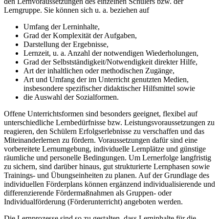
den Lernvoraussetzungen des einzelnen Schülers bzw. der
Lerngruppe. Sie können sich u. a. beziehen auf
Umfang der Lerninhalte,
Grad der Komplexität der Aufgaben,
Darstellung der Ergebnisse,
Lernzeit, u. a. Anzahl der notwendigen Wiederholungen,
Grad der Selbstständigkeit/Notwendigkeit direkter Hilfe,
Art der inhaltlichen oder methodischen Zugänge,
Art und Umfang der im Unterricht genutzten Medien,
insbesondere spezifischer didaktischer Hilfsmittel sowie
die Auswahl der Sozialformen.
Offene Unterrichtsformen sind besonders geeignet, flexibel auf
unterschiedliche Lernbedürfnisse bzw. Leistungsvoraussetzungen zu
reagieren, den Schülern Erfolgserlebnisse zu verschaffen und das
Miteinanderlernen zu fördern. Voraussetzungen dafür sind eine
vorbereitete Lernumgebung, individuelle Lernplätze und günstige
räumliche und personelle Bedingungen. Um Lernerfolge langfristig
zu sichern, sind darüber hinaus, gut strukturierte Lernphasen sowie
Trainings- und Übungseinheiten zu planen. Auf der Grundlage des
individuellen Förderplans können ergänzend individualisierende und
differenzierende Fördermaßnahmen als Gruppen- oder
Individualförderung (Förderunterricht) angeboten werden.
Die Lernprozesse sind so zu gestalten, dass Lerninhalte für die