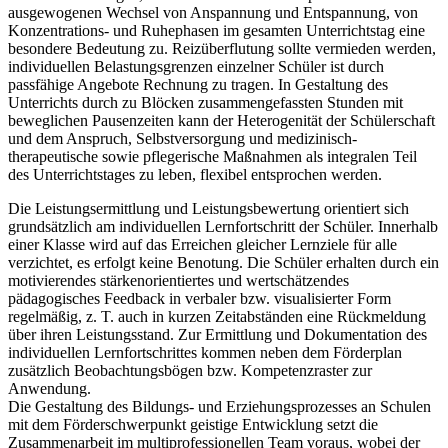
ausgewogenen Wechsel von Anspannung und Entspannung, von
Konzentrations- und Ruhephasen im gesamten Unterrichtstag eine
besondere Bedeutung zu. Reizüberflutung sollte vermieden werden,
individuellen Belastungsgrenzen einzelner Schüler ist durch
passfähige Angebote Rechnung zu tragen. In Gestaltung des
Unterrichts durch zu Blöcken zusammengefassten Stunden mit
beweglichen Pausenzeiten kann der Heterogenität der Schülerschaft
und dem Anspruch, Selbstversorgung und medizinisch-
therapeutische sowie pflegerische Maßnahmen als integralen Teil
des Unterrichtstages zu leben, flexibel entsprochen werden.
Die Leistungsermittlung und Leistungsbewertung orientiert sich
grundsätzlich am individuellen Lernfortschritt der Schüler. Innerhalb
einer Klasse wird auf das Erreichen gleicher Lernziele für alle
verzichtet, es erfolgt keine Benotung. Die Schüler erhalten durch ein
motivierendes stärkenorientiertes und wertschätzendes
pädagogisches Feedback in verbaler bzw. visualisierter Form
regelmäßig, z. T. auch in kurzen Zeitabständen eine Rückmeldung
über ihren Leistungsstand. Zur Ermittlung und Dokumentation des
individuellen Lernfortschrittes kommen neben dem Förderplan
zusätzlich Beobachtungsbögen bzw. Kompetenzraster zur
Anwendung.
Die Gestaltung des Bildungs- und Erziehungsprozesses an Schulen
mit dem Förderschwerpunkt geistige Entwicklung setzt die
Zusammenarbeit im multiprofessionellen Team voraus, wobei der