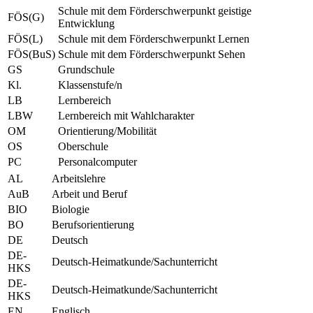
Schule mit dem Förderschwerpunkt geistige
FÖS(G)
Entwicklung
FÖS(L)
Schule mit dem Förderschwerpunkt Lernen
FÖS(BuS)
Schule mit dem Förderschwerpunkt Sehen
GS
Grundschule
Kl.
Klassenstufe/n
LB
Lernbereich
LBW
Lernbereich mit Wahlcharakter
OM
Orientierung/Mobilität
OS
Oberschule
PC
Personalcomputer
AL
Arbeitslehre
AuB
Arbeit und Beruf
BIO
Biologie
BO
Berufsorientierung
DE
Deutsch
DE-
Deutsch-Heimatkunde/Sachunterricht
HKS
DE-
Deutsch-Heimatkunde/Sachunterricht
HKS
EN
Englisch