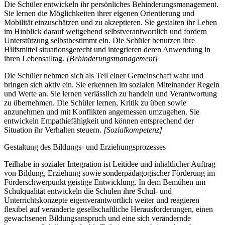
Die Schüler entwickeln ihr persönliches Behinderungsmanagement.
Sie lernen die Möglichkeiten ihrer eigenen Orientierung und
Mobilität einzuschätzen und zu akzeptieren. Sie gestalten ihr Leben
im Hinblick darauf weitgehend selbstverantwortlich und fordern
Unterstützung selbstbestimmt ein. Die Schüler benutzen ihre
Hilfsmittel situationsgerecht und integrieren deren Anwendung in
ihren Lebensalltag.
[Behinderungsmanagement]
Die Schüler nehmen sich als Teil einer Gemeinschaft wahr und
bringen sich aktiv ein. Sie erkennen im sozialen Miteinander Regeln
und Werte an. Sie lernen verlässlich zu handeln und Verantwortung
zu übernehmen. Die Schüler lernen, Kritik zu üben sowie
anzunehmen und mit Konflikten angemessen umzugehen. Sie
entwickeln Empathiefähigkeit und können entsprechend der
Situation ihr Verhalten steuern.
[Sozialkompetenz]
Gestaltung des Bildungs- und Erziehungsprozesses
Teilhabe in sozialer Integration ist Leitidee und inhaltlicher Auftrag
von Bildung, Erziehung sowie sonderpädagogischer Förderung im
Förderschwerpunkt geistige Entwicklung. In dem Bemühen um
Schulqualität entwickeln die Schulen ihre Schul- und
Unterrichtskonzepte eigenverantwortlich weiter und reagieren
flexibel auf veränderte gesellschaftliche Herausforderungen, einen
gewachsenen Bildungsanspruch und eine sich verändernde