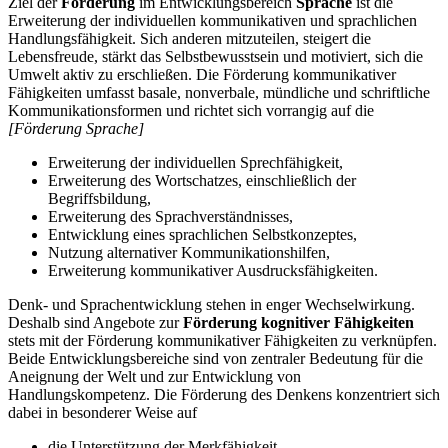
Ziel der
Förderung
im Entwicklungsbereich
Sprache
ist die
Erweiterung der individuellen kommunikativen und sprachlichen
Handlungsfähigkeit. Sich anderen mitzuteilen, steigert die
Lebensfreude, stärkt das Selbstbewusstsein und motiviert, sich die
Umwelt aktiv zu erschließen. Die Förderung kommunikativer
Fähigkeiten umfasst basale, nonverbale, mündliche und schriftliche
Kommunikationsformen und richtet sich vorrangig auf die
[Förderung Sprache]
Erweiterung der individuellen Sprechfähigkeit,
Erweiterung des Wortschatzes, einschließlich der
Begriffsbildung,
Erweiterung des Sprachverständnisses,
Entwicklung eines sprachlichen Selbstkonzeptes,
Nutzung alternativer Kommunikationshilfen,
Erweiterung kommunikativer Ausdrucksfähigkeiten.
Denk- und Sprachentwicklung stehen in enger Wechselwirkung.
Deshalb sind Angebote zur
Förderung kognitiver Fähigkeiten
stets mit der Förderung kommunikativer Fähigkeiten zu verknüpfen.
Beide Entwicklungsbereiche sind von zentraler Bedeutung für die
Aneignung der Welt und zur Entwicklung von
Handlungskompetenz. Die Förderung des Denkens konzentriert sich
dabei in besonderer Weise auf
die Unterstützung der Merkfähigkeit,