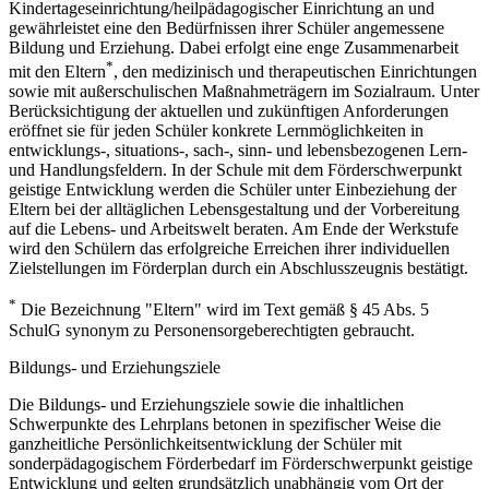
Kindertageseinrichtung/heilpädagogischer Einrichtung an und
gewährleistet eine den Bedürfnissen ihrer Schüler angemessene
Bildung und Erziehung. Dabei erfolgt eine enge Zusammenarbeit
*
mit den Eltern
, den medizinisch und therapeutischen Einrichtungen
sowie mit außerschulischen Maßnahmeträgern im Sozialraum. Unter
Berücksichtigung der aktuellen und zukünftigen Anforderungen
eröffnet sie für jeden Schüler konkrete Lernmöglichkeiten in
entwicklungs-, situations-, sach-, sinn- und lebensbezogenen Lern-
und Handlungsfeldern. In der Schule mit dem Förderschwerpunkt
geistige Entwicklung werden die Schüler unter Einbeziehung der
Eltern bei der alltäglichen Lebensgestaltung und der Vorbereitung
auf die Lebens- und Arbeitswelt beraten. Am Ende der Werkstufe
wird den Schülern das erfolgreiche Erreichen ihrer individuellen
Zielstellungen im Förderplan durch ein Abschlusszeugnis bestätigt.
*
Die Bezeichnung "Eltern" wird im Text gemäß § 45 Abs. 5
SchulG synonym zu Personensorgeberechtigten gebraucht.
Bildungs- und Erziehungsziele
Die Bildungs- und Erziehungsziele sowie die inhaltlichen
Schwerpunkte des Lehrplans betonen in spezifischer Weise die
ganzheitliche Persönlichkeitsentwicklung der Schüler mit
sonderpädagogischem Förderbedarf im Förderschwerpunkt geistige
Entwicklung und gelten grundsätzlich unabhängig vom Ort der