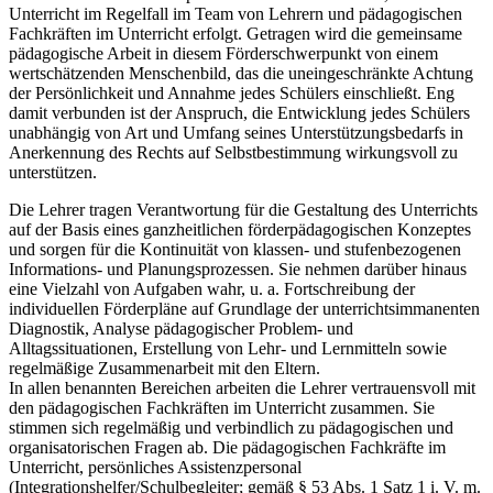
Unterricht im Regelfall im Team von Lehrern und pädagogischen
Fachkräften im Unterricht erfolgt. Getragen wird die gemeinsame
pädagogische Arbeit in diesem Förderschwerpunkt von einem
wertschätzenden Menschenbild, das die uneingeschränkte Achtung
der Persönlichkeit und Annahme jedes Schülers einschließt. Eng
damit verbunden ist der Anspruch, die Entwicklung jedes Schülers
unabhängig von Art und Umfang seines Unterstützungsbedarfs in
Anerkennung des Rechts auf Selbstbestimmung wirkungsvoll zu
unterstützen.
Die Lehrer tragen Verantwortung für die Gestaltung des Unterrichts
auf der Basis eines ganzheitlichen förderpädagogischen Konzeptes
und sorgen für die Kontinuität von klassen- und stufenbezogenen
Informations- und Planungsprozessen. Sie nehmen darüber hinaus
eine Vielzahl von Aufgaben wahr, u. a. Fortschreibung der
individuellen Förderpläne auf Grundlage der unterrichtsimmanenten
Diagnostik, Analyse pädagogischer Problem- und
Alltagssituationen, Erstellung von Lehr- und Lernmitteln sowie
regelmäßige Zusammenarbeit mit den Eltern.
In allen benannten Bereichen arbeiten die Lehrer vertrauensvoll mit
den pädagogischen Fachkräften im Unterricht zusammen. Sie
stimmen sich regelmäßig und verbindlich zu pädagogischen und
organisatorischen Fragen ab. Die pädagogischen Fachkräfte im
Unterricht, persönliches Assistenzpersonal
(Integrationshelfer/Schulbegleiter; gemäß § 53 Abs. 1 Satz 1 i. V. m.