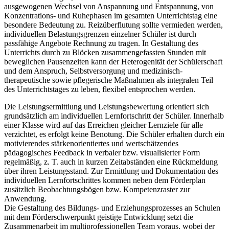
ausgewogenen Wechsel von Anspannung und Entspannung, von
Konzentrations- und Ruhephasen im gesamten Unterrichtstag eine
besondere Bedeutung zu. Reizüberflutung sollte vermieden werden,
individuellen Belastungsgrenzen einzelner Schüler ist durch
passfähige Angebote Rechnung zu tragen. In Gestaltung des
Unterrichts durch zu Blöcken zusammengefassten Stunden mit
beweglichen Pausenzeiten kann der Heterogenität der Schülerschaft
und dem Anspruch, Selbstversorgung und medizinisch-
therapeutische sowie pflegerische Maßnahmen als integralen Teil
des Unterrichtstages zu leben, flexibel entsprochen werden.
Die Leistungsermittlung und Leistungsbewertung orientiert sich
grundsätzlich am individuellen Lernfortschritt der Schüler. Innerhalb
einer Klasse wird auf das Erreichen gleicher Lernziele für alle
verzichtet, es erfolgt keine Benotung. Die Schüler erhalten durch ein
motivierendes stärkenorientiertes und wertschätzendes
pädagogisches Feedback in verbaler bzw. visualisierter Form
regelmäßig, z. T. auch in kurzen Zeitabständen eine Rückmeldung
über ihren Leistungsstand. Zur Ermittlung und Dokumentation des
individuellen Lernfortschrittes kommen neben dem Förderplan
zusätzlich Beobachtungsbögen bzw. Kompetenzraster zur
Anwendung.
Die Gestaltung des Bildungs- und Erziehungsprozesses an Schulen
mit dem Förderschwerpunkt geistige Entwicklung setzt die
Zusammenarbeit im multiprofessionellen Team voraus, wobei der