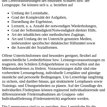
den Lernvoraussetzungen des einzelnen Schülers bzw. der
Lerngruppe. Sie können sich u. a. beziehen auf
Umfang der Lerninhalte,
Grad der Komplexität der Aufgaben,
Darstellung der Ergebnisse,
Lernzeit, u. a. Anzahl der notwendigen Wiederholungen,
Grad der Selbstständigkeit/Notwendigkeit direkter Hilfe,
Art der inhaltlichen oder methodischen Zugänge,
Art und Umfang der im Unterricht genutzten Medien,
insbesondere spezifischer didaktischer Hilfsmittel sowie
die Auswahl der Sozialformen.
Offene Unterrichtsformen sind besonders geeignet, flexibel auf
unterschiedliche Lernbedürfnisse bzw. Leistungsvoraussetzungen zu
reagieren, den Schülern Erfolgserlebnisse zu verschaffen und das
Miteinanderlernen zu fördern. Voraussetzungen dafür sind eine
vorbereitete Lernumgebung, individuelle Lernplätze und günstige
räumliche und personelle Bedingungen. Um Lernerfolge langfristig
zu sichern, sind darüber hinaus, gut strukturierte Lernphasen sowie
Trainings- und Übungseinheiten zu planen. Auf der Grundlage des
individuellen Förderplans können ergänzend individualisierende und
differenzierende Fördermaßnahmen als Gruppen- oder
Individualförderung (Förderunterricht) angeboten werden.
Die Lernprozesse sind so zu gestalten, dass Lerninhalte für die