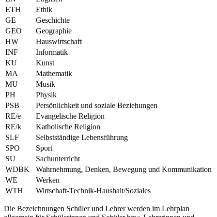
ETH
Ethik
GE
Geschichte
GEO
Geographie
HW
Hauswirtschaft
INF
Informatik
KU
Kunst
MA
Mathematik
MU
Musik
PH
Physik
PSB
Persönlichkeit und soziale Beziehungen
RE/e
Evangelische Religion
RE/k
Katholische Religion
SLF
Selbstständige Lebensführung
SPO
Sport
SU
Sachunterricht
WDBK
Wahrnehmung, Denken, Bewegung und Kommunikation
WE
Werken
WTH
Wirtschaft-Technik-Haushalt/Soziales
Die Bezeichnungen Schüler und Lehrer werden im Lehrplan