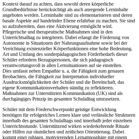
Kontext darauf zu achten, dass sowohl deren körperliche
Grundbedürfnisse berücksichtigt als auch anregende Lerninhalte
angeboten werden. Lerninhalte sind zu elementarisieren und deren
basale Aspekte auf handelnder Ebene erfahrbar zu machen. Sie sind
so aufzubereiten, dass eine Aktivierung ermöglicht wird.
Pflegerische und therapeutische Maßnahmen sind in den
Unterrichtsalltag zu integrieren. Dabei erlangt die Förderung von
Autonomie in Situationen der Nahrungsaufnahme sowie bei der
Verrichtung existenzieller Körperfunktionen eine hohe Bedeutung.
Art und Umfang des sonderpädagogischen Förderbedarfs dieser
Schüler erfordern Bezugspersonen, die sich pädagogisch
verantwortungsvoll in allen Lernsituationen auf sie einstellen.
Dies umfasst neben Empathie u. a. die Fähigkeit zum genauen
Beobachten, die Fähigkeit zur Interpretation individueller
Ausdrucksmöglichkeiten der Schüler und die Bereitschaft, das
eigene Kommunikationsverhalten ständig zu reflektieren.
Maßnahmen zur Unterstützten Kommunikation (UK) sind als
durchgängiges Prinzip im gesamten Schulalltag umzusetzen.
Schüler mit dem Förderschwerpunkt geistige Entwicklung
benötigen für erfolgreiches Lernen klare und verlässliche Strukturen
innerhalb des gesamten Schulalltags und innerhalb jeder einzelnen
Unterrichtsstunde. Unterstützend wirken wiederkehrende Rituale
oder Hilfen zur räumlichen und zeitlichen Orientierung. Dabei
kommt einer ruhigen, motivierenden Lernatmosphäre mit einem