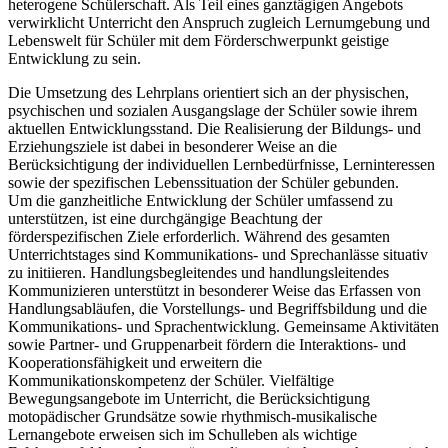
heterogene Schülerschaft. Als Teil eines ganztägigen Angebots
verwirklicht Unterricht den Anspruch zugleich Lernumgebung und
Lebenswelt für Schüler mit dem Förderschwerpunkt geistige
Entwicklung zu sein.
Die Umsetzung des Lehrplans orientiert sich an der physischen,
psychischen und sozialen Ausgangslage der Schüler sowie ihrem
aktuellen Entwicklungsstand. Die Realisierung der Bildungs- und
Erziehungsziele ist dabei in besonderer Weise an die
Berücksichtigung der individuellen Lernbedürfnisse, Lerninteressen
sowie der spezifischen Lebenssituation der Schüler gebunden.
Um die ganzheitliche Entwicklung der Schüler umfassend zu
unterstützen, ist eine durchgängige Beachtung der
förderspezifischen Ziele erforderlich. Während des gesamten
Unterrichtstages sind Kommunikations- und Sprechanlässe situativ
zu initiieren. Handlungsbegleitendes und handlungsleitendes
Kommunizieren unterstützt in besonderer Weise das Erfassen von
Handlungsabläufen, die Vorstellungs- und Begriffsbildung und die
Kommunikations- und Sprachentwicklung. Gemeinsame Aktivitäten
sowie Partner- und Gruppenarbeit fördern die Interaktions- und
Kooperationsfähigkeit und erweitern die
Kommunikationskompetenz der Schüler. Vielfältige
Bewegungsangebote im Unterricht, die Berücksichtigung
motopädischer Grundsätze sowie rhythmisch-musikalische
Lernangebote erweisen sich im Schulleben als wichtige