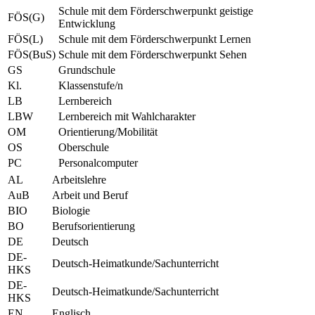
Schule mit dem Förderschwerpunkt geistige
FÖS(G)
Entwicklung
FÖS(L)
Schule mit dem Förderschwerpunkt Lernen
FÖS(BuS)
Schule mit dem Förderschwerpunkt Sehen
GS
Grundschule
Kl.
Klassenstufe/n
LB
Lernbereich
LBW
Lernbereich mit Wahlcharakter
OM
Orientierung/Mobilität
OS
Oberschule
PC
Personalcomputer
AL
Arbeitslehre
AuB
Arbeit und Beruf
BIO
Biologie
BO
Berufsorientierung
DE
Deutsch
DE-
Deutsch-Heimatkunde/Sachunterricht
HKS
DE-
Deutsch-Heimatkunde/Sachunterricht
HKS
EN
Englisch