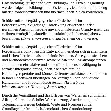
Unterrichtung. Ausgehend vom Bildungs- und Erziehungsauftrag
werden folgende Bildungs- und Erziehungsziele formuliert, die eng
mit den förderspezifischen und überfachlichen Zielen korrelieren.
Schüler mit sonderpädagogischem Förderbedarf im
Förderschwerpunkt geistige Entwicklung erwerben auf der
jeweiligen Aneignungsebene anwendungsbereites Grundwissen, das
es ihnen ermöglicht, aktuelle und zukünftige Lebensaufgaben zu
bewältigen.
(Erwerb von anwendungsbereitem Grundwissen)
Schüler mit sonderpädagogischem Förderbedarf im
Förderschwerpunkt geistige Entwicklung erleben sich in allen Lern-
und Lebensbereichen als handelnde Personen. Sie eignen sich Lern-
und Methodenkompetenzen sowie Selbst- und Sozialkompetenzen
an, die ihnen eine aktive und sinnerfüllte Lebensbewältigung in
sozialer Integration ermöglichen. Sie erweitern ihr
Handlungsrepertoire und können Gelerntes auf aktuelle Situationen
in ihrer Lebenswelt übertragen. Sie verfügen über individuelle
Handlungs- und Problemlösestrategien.
(Erwerb von
lebenspraktischer Handlungskompetenz)
Durch die Vermittlung und das Erleben von Werten im schulischen
Alltag erfahren die Schüler Wertschätzung, Anerkennung und
Toleranz und werden befähigt, Werte und Normen auf der
Grundlage der freiheitlich-demokratischen Grundordnung