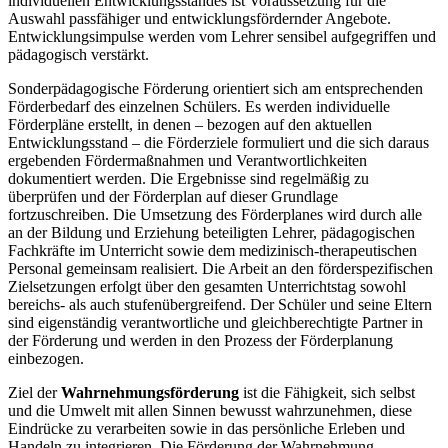
individuellen Entwicklungsstandes ist Voraussetzung für die
Auswahl passfähiger und entwicklungsfördernder Angebote.
Entwicklungsimpulse werden vom Lehrer sensibel aufgegriffen und
pädagogisch verstärkt.
Sonderpädagogische Förderung orientiert sich am entsprechenden
Förderbedarf des einzelnen Schülers. Es werden individuelle
Förderpläne erstellt, in denen – bezogen auf den aktuellen
Entwicklungsstand – die Förderziele formuliert und die sich daraus
ergebenden Fördermaßnahmen und Verantwortlichkeiten
dokumentiert werden. Die Ergebnisse sind regelmäßig zu
überprüfen und der Förderplan auf dieser Grundlage
fortzuschreiben. Die Umsetzung des Förderplanes wird durch alle
an der Bildung und Erziehung beteiligten Lehrer, pädagogischen
Fachkräfte im Unterricht sowie dem medizinisch-therapeutischen
Personal gemeinsam realisiert. Die Arbeit an den förderspezifischen
Zielsetzungen erfolgt über den gesamten Unterrichtstag sowohl
bereichs- als auch stufenübergreifend. Der Schüler und seine Eltern
sind eigenständig verantwortliche und gleichberechtigte Partner in
der Förderung und werden in den Prozess der Förderplanung
einbezogen.
Ziel der
Wahrnehmungsförderung
ist die Fähigkeit, sich selbst
und die Umwelt mit allen Sinnen bewusst wahrzunehmen, diese
Eindrücke zu verarbeiten sowie in das persönliche Erleben und
Handeln zu integrieren. Die Förderung der Wahrnehmung