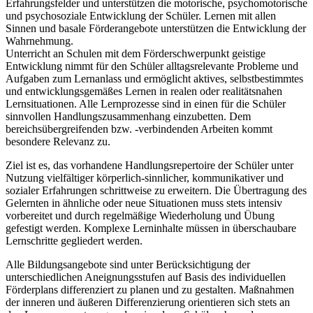
Erfahrungsfelder und unterstützen die motorische, psychomotorische
und psychosoziale Entwicklung der Schüler. Lernen mit allen
Sinnen und basale Förderangebote unterstützen die Entwicklung der
Wahrnehmung.
Unterricht an Schulen mit dem Förderschwerpunkt geistige
Entwicklung nimmt für den Schüler alltagsrelevante Probleme und
Aufgaben zum Lernanlass und ermöglicht aktives, selbstbestimmtes
und entwicklungsgemäßes Lernen in realen oder realitätsnahen
Lernsituationen. Alle Lernprozesse sind in einen für die Schüler
sinnvollen Handlungszusammenhang einzubetten. Dem
bereichsübergreifenden bzw. -verbindenden Arbeiten kommt
besondere Relevanz zu.
Ziel ist es, das vorhandene Handlungsrepertoire der Schüler unter
Nutzung vielfältiger körperlich-sinnlicher, kommunikativer und
sozialer Erfahrungen schrittweise zu erweitern. Die Übertragung des
Gelernten in ähnliche oder neue Situationen muss stets intensiv
vorbereitet und durch regelmäßige Wiederholung und Übung
gefestigt werden. Komplexe Lerninhalte müssen in überschaubare
Lernschritte gegliedert werden.
Alle Bildungsangebote sind unter Berücksichtigung der
unterschiedlichen Aneignungsstufen auf Basis des individuellen
Förderplans differenziert zu planen und zu gestalten. Maßnahmen
der inneren und äußeren Differenzierung orientieren sich stets an