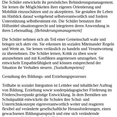
Die Schüler entwickeln ihr persönliches Behinderungsmanagement.
Sie lernen die Möglichkeiten ihrer eigenen Orientierung und
Mobilität einzuschätzen und zu akzeptieren. Sie gestalten ihr Leben
im Hinblick darauf weitgehend selbstverantwortlich und fordern
Unterstützung selbstbestimmt ein. Die Schüler benutzen ihre
Hilfsmittel situationsgerecht und integrieren deren Anwendung in
ihren Lebensalltag.
[Behinderungsmanagement]
Die Schüler nehmen sich als Teil einer Gemeinschaft wahr und
bringen sich aktiv ein. Sie erkennen im sozialen Miteinander Regeln
und Werte an. Sie lernen verlässlich zu handeln und Verantwortung
zu übernehmen. Die Schüler lernen, Kritik zu üben sowie
anzunehmen und mit Konflikten angemessen umzugehen. Sie
entwickeln Empathiefähigkeit und können entsprechend der
Situation ihr Verhalten steuern.
[Sozialkompetenz]
Gestaltung des Bildungs- und Erziehungsprozesses
Teilhabe in sozialer Integration ist Leitidee und inhaltlicher Auftrag
von Bildung, Erziehung sowie sonderpädagogischer Förderung im
Förderschwerpunkt geistige Entwicklung. In dem Bemühen um
Schulqualität entwickeln die Schulen ihre Schul- und
Unterrichtskonzepte eigenverantwortlich weiter und reagieren
flexibel auf veränderte gesellschaftliche Herausforderungen, einen
gewachsenen Bildungsanspruch und eine sich verändernde