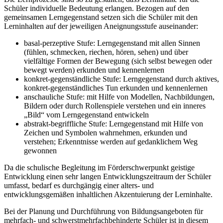
Schüler individuelle Bedeutung erlangen. Bezogen auf den
gemeinsamen Lerngegenstand setzen sich die Schüler mit den
Lerninhalten auf der jeweiligen Aneignungsstufe auseinander:
basal-perzeptive Stufe: Lerngegenstand mit allen Sinnen
(fühlen, schmecken, riechen, hören, sehen) und über
vielfältige Formen der Bewegung (sich selbst bewegen oder
bewegt werden) erkunden und kennenlernen
konkret-gegenständliche Stufe: Lerngegenstand durch aktives,
konkret-gegenständliches Tun erkunden und kennenlernen
anschauliche Stufe: mit Hilfe von Modellen, Nachbildungen,
Bildern oder durch Rollenspiele verstehen und ein inneres
„Bild“ vom Lerngegenstand entwickeln
abstrakt-begriffliche Stufe: Lerngegenstand mit Hilfe von
Zeichen und Symbolen wahrnehmen, erkunden und
verstehen; Erkenntnisse werden auf gedanklichem Weg
gewonnen
Da die schulische Begleitung im Förderschwerpunkt geistige
Entwicklung einen sehr langen Entwicklungszeitraum der Schüler
umfasst, bedarf es durchgängig einer alters- und
entwicklungsgemäßen inhaltlichen Akzentuierung der Lerninhalte.
Bei der Planung und Durchführung von Bildungsangeboten für
mehrfach- und schwerstmehrfachbehinderte Schüler ist in diesem