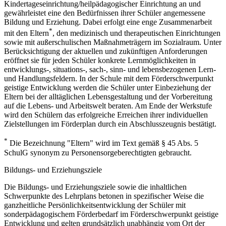
Kindertageseinrichtung/heilpädagogischer Einrichtung an und
gewährleistet eine den Bedürfnissen ihrer Schüler angemessene
Bildung und Erziehung. Dabei erfolgt eine enge Zusammenarbeit
*
mit den Eltern
, den medizinisch und therapeutischen Einrichtungen
sowie mit außerschulischen Maßnahmeträgern im Sozialraum. Unter
Berücksichtigung der aktuellen und zukünftigen Anforderungen
eröffnet sie für jeden Schüler konkrete Lernmöglichkeiten in
entwicklungs-, situations-, sach-, sinn- und lebensbezogenen Lern-
und Handlungsfeldern. In der Schule mit dem Förderschwerpunkt
geistige Entwicklung werden die Schüler unter Einbeziehung der
Eltern bei der alltäglichen Lebensgestaltung und der Vorbereitung
auf die Lebens- und Arbeitswelt beraten. Am Ende der Werkstufe
wird den Schülern das erfolgreiche Erreichen ihrer individuellen
Zielstellungen im Förderplan durch ein Abschlusszeugnis bestätigt.
*
Die Bezeichnung "Eltern" wird im Text gemäß § 45 Abs. 5
SchulG synonym zu Personensorgeberechtigten gebraucht.
Bildungs- und Erziehungsziele
Die Bildungs- und Erziehungsziele sowie die inhaltlichen
Schwerpunkte des Lehrplans betonen in spezifischer Weise die
ganzheitliche Persönlichkeitsentwicklung der Schüler mit
sonderpädagogischem Förderbedarf im Förderschwerpunkt geistige
Entwicklung und gelten grundsätzlich unabhängig vom Ort der