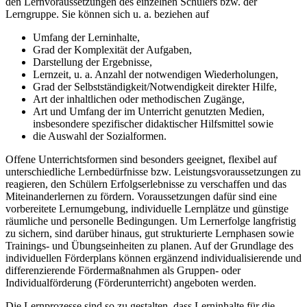
den Lernvoraussetzungen des einzelnen Schülers bzw. der
Lerngruppe. Sie können sich u. a. beziehen auf
Umfang der Lerninhalte,
Grad der Komplexität der Aufgaben,
Darstellung der Ergebnisse,
Lernzeit, u. a. Anzahl der notwendigen Wiederholungen,
Grad der Selbstständigkeit/Notwendigkeit direkter Hilfe,
Art der inhaltlichen oder methodischen Zugänge,
Art und Umfang der im Unterricht genutzten Medien,
insbesondere spezifischer didaktischer Hilfsmittel sowie
die Auswahl der Sozialformen.
Offene Unterrichtsformen sind besonders geeignet, flexibel auf
unterschiedliche Lernbedürfnisse bzw. Leistungsvoraussetzungen zu
reagieren, den Schülern Erfolgserlebnisse zu verschaffen und das
Miteinanderlernen zu fördern. Voraussetzungen dafür sind eine
vorbereitete Lernumgebung, individuelle Lernplätze und günstige
räumliche und personelle Bedingungen. Um Lernerfolge langfristig
zu sichern, sind darüber hinaus, gut strukturierte Lernphasen sowie
Trainings- und Übungseinheiten zu planen. Auf der Grundlage des
individuellen Förderplans können ergänzend individualisierende und
differenzierende Fördermaßnahmen als Gruppen- oder
Individualförderung (Förderunterricht) angeboten werden.
Die Lernprozesse sind so zu gestalten, dass Lerninhalte für die