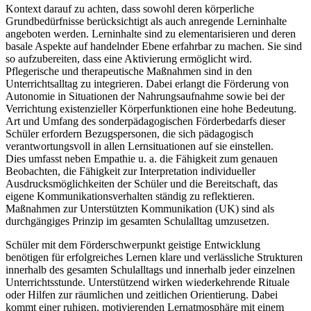
Kontext darauf zu achten, dass sowohl deren körperliche
Grundbedürfnisse berücksichtigt als auch anregende Lerninhalte
angeboten werden. Lerninhalte sind zu elementarisieren und deren
basale Aspekte auf handelnder Ebene erfahrbar zu machen. Sie sind
so aufzubereiten, dass eine Aktivierung ermöglicht wird.
Pflegerische und therapeutische Maßnahmen sind in den
Unterrichtsalltag zu integrieren. Dabei erlangt die Förderung von
Autonomie in Situationen der Nahrungsaufnahme sowie bei der
Verrichtung existenzieller Körperfunktionen eine hohe Bedeutung.
Art und Umfang des sonderpädagogischen Förderbedarfs dieser
Schüler erfordern Bezugspersonen, die sich pädagogisch
verantwortungsvoll in allen Lernsituationen auf sie einstellen.
Dies umfasst neben Empathie u. a. die Fähigkeit zum genauen
Beobachten, die Fähigkeit zur Interpretation individueller
Ausdrucksmöglichkeiten der Schüler und die Bereitschaft, das
eigene Kommunikationsverhalten ständig zu reflektieren.
Maßnahmen zur Unterstützten Kommunikation (UK) sind als
durchgängiges Prinzip im gesamten Schulalltag umzusetzen.
Schüler mit dem Förderschwerpunkt geistige Entwicklung
benötigen für erfolgreiches Lernen klare und verlässliche Strukturen
innerhalb des gesamten Schulalltags und innerhalb jeder einzelnen
Unterrichtsstunde. Unterstützend wirken wiederkehrende Rituale
oder Hilfen zur räumlichen und zeitlichen Orientierung. Dabei
kommt einer ruhigen, motivierenden Lernatmosphäre mit einem