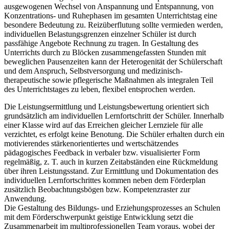
ausgewogenen Wechsel von Anspannung und Entspannung, von
Konzentrations- und Ruhephasen im gesamten Unterrichtstag eine
besondere Bedeutung zu. Reizüberflutung sollte vermieden werden,
individuellen Belastungsgrenzen einzelner Schüler ist durch
passfähige Angebote Rechnung zu tragen. In Gestaltung des
Unterrichts durch zu Blöcken zusammengefassten Stunden mit
beweglichen Pausenzeiten kann der Heterogenität der Schülerschaft
und dem Anspruch, Selbstversorgung und medizinisch-
therapeutische sowie pflegerische Maßnahmen als integralen Teil
des Unterrichtstages zu leben, flexibel entsprochen werden.
Die Leistungsermittlung und Leistungsbewertung orientiert sich
grundsätzlich am individuellen Lernfortschritt der Schüler. Innerhalb
einer Klasse wird auf das Erreichen gleicher Lernziele für alle
verzichtet, es erfolgt keine Benotung. Die Schüler erhalten durch ein
motivierendes stärkenorientiertes und wertschätzendes
pädagogisches Feedback in verbaler bzw. visualisierter Form
regelmäßig, z. T. auch in kurzen Zeitabständen eine Rückmeldung
über ihren Leistungsstand. Zur Ermittlung und Dokumentation des
individuellen Lernfortschrittes kommen neben dem Förderplan
zusätzlich Beobachtungsbögen bzw. Kompetenzraster zur
Anwendung.
Die Gestaltung des Bildungs- und Erziehungsprozesses an Schulen
mit dem Förderschwerpunkt geistige Entwicklung setzt die
Zusammenarbeit im multiprofessionellen Team voraus, wobei der