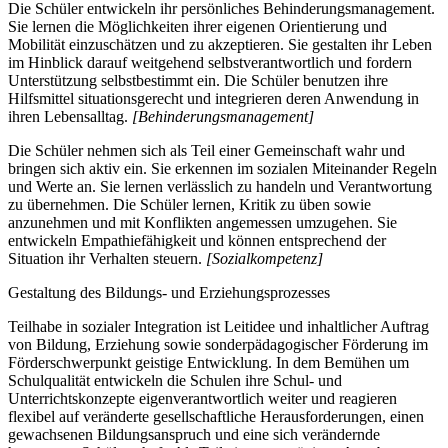
Die Schüler entwickeln ihr persönliches Behinderungsmanagement.
Sie lernen die Möglichkeiten ihrer eigenen Orientierung und
Mobilität einzuschätzen und zu akzeptieren. Sie gestalten ihr Leben
im Hinblick darauf weitgehend selbstverantwortlich und fordern
Unterstützung selbstbestimmt ein. Die Schüler benutzen ihre
Hilfsmittel situationsgerecht und integrieren deren Anwendung in
ihren Lebensalltag.
[Behinderungsmanagement]
Die Schüler nehmen sich als Teil einer Gemeinschaft wahr und
bringen sich aktiv ein. Sie erkennen im sozialen Miteinander Regeln
und Werte an. Sie lernen verlässlich zu handeln und Verantwortung
zu übernehmen. Die Schüler lernen, Kritik zu üben sowie
anzunehmen und mit Konflikten angemessen umzugehen. Sie
entwickeln Empathiefähigkeit und können entsprechend der
Situation ihr Verhalten steuern.
[Sozialkompetenz]
Gestaltung des Bildungs- und Erziehungsprozesses
Teilhabe in sozialer Integration ist Leitidee und inhaltlicher Auftrag
von Bildung, Erziehung sowie sonderpädagogischer Förderung im
Förderschwerpunkt geistige Entwicklung. In dem Bemühen um
Schulqualität entwickeln die Schulen ihre Schul- und
Unterrichtskonzepte eigenverantwortlich weiter und reagieren
flexibel auf veränderte gesellschaftliche Herausforderungen, einen
gewachsenen Bildungsanspruch und eine sich verändernde