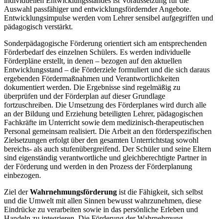
individuellen Entwicklungsstandes ist Voraussetzung für die
Auswahl passfähiger und entwicklungsfördernder Angebote.
Entwicklungsimpulse werden vom Lehrer sensibel aufgegriffen und
pädagogisch verstärkt.
Sonderpädagogische Förderung orientiert sich am entsprechenden
Förderbedarf des einzelnen Schülers. Es werden individuelle
Förderpläne erstellt, in denen – bezogen auf den aktuellen
Entwicklungsstand – die Förderziele formuliert und die sich daraus
ergebenden Fördermaßnahmen und Verantwortlichkeiten
dokumentiert werden. Die Ergebnisse sind regelmäßig zu
überprüfen und der Förderplan auf dieser Grundlage
fortzuschreiben. Die Umsetzung des Förderplanes wird durch alle
an der Bildung und Erziehung beteiligten Lehrer, pädagogischen
Fachkräfte im Unterricht sowie dem medizinisch-therapeutischen
Personal gemeinsam realisiert. Die Arbeit an den förderspezifischen
Zielsetzungen erfolgt über den gesamten Unterrichtstag sowohl
bereichs- als auch stufenübergreifend. Der Schüler und seine Eltern
sind eigenständig verantwortliche und gleichberechtigte Partner in
der Förderung und werden in den Prozess der Förderplanung
einbezogen.
Ziel der
Wahrnehmungsförderung
ist die Fähigkeit, sich selbst
und die Umwelt mit allen Sinnen bewusst wahrzunehmen, diese
Eindrücke zu verarbeiten sowie in das persönliche Erleben und
Handeln zu integrieren. Die Förderung der Wahrnehmung