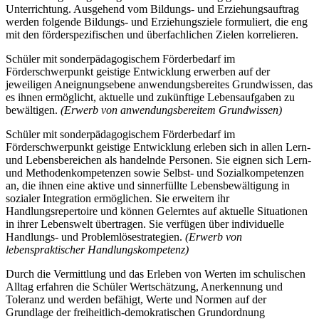
Unterrichtung. Ausgehend vom Bildungs- und Erziehungsauftrag
werden folgende Bildungs- und Erziehungsziele formuliert, die eng
mit den förderspezifischen und überfachlichen Zielen korrelieren.
Schüler mit sonderpädagogischem Förderbedarf im
Förderschwerpunkt geistige Entwicklung erwerben auf der
jeweiligen Aneignungsebene anwendungsbereites Grundwissen, das
es ihnen ermöglicht, aktuelle und zukünftige Lebensaufgaben zu
bewältigen.
(Erwerb von anwendungsbereitem Grundwissen)
Schüler mit sonderpädagogischem Förderbedarf im
Förderschwerpunkt geistige Entwicklung erleben sich in allen Lern-
und Lebensbereichen als handelnde Personen. Sie eignen sich Lern-
und Methodenkompetenzen sowie Selbst- und Sozialkompetenzen
an, die ihnen eine aktive und sinnerfüllte Lebensbewältigung in
sozialer Integration ermöglichen. Sie erweitern ihr
Handlungsrepertoire und können Gelerntes auf aktuelle Situationen
in ihrer Lebenswelt übertragen. Sie verfügen über individuelle
Handlungs- und Problemlösestrategien.
(Erwerb von
lebenspraktischer Handlungskompetenz)
Durch die Vermittlung und das Erleben von Werten im schulischen
Alltag erfahren die Schüler Wertschätzung, Anerkennung und
Toleranz und werden befähigt, Werte und Normen auf der
Grundlage der freiheitlich-demokratischen Grundordnung