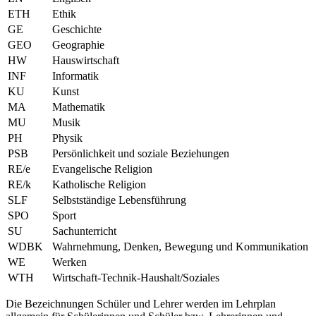
ETH
Ethik
GE
Geschichte
GEO
Geographie
HW
Hauswirtschaft
INF
Informatik
KU
Kunst
MA
Mathematik
MU
Musik
PH
Physik
PSB
Persönlichkeit und soziale Beziehungen
RE/e
Evangelische Religion
RE/k
Katholische Religion
SLF
Selbstständige Lebensführung
SPO
Sport
SU
Sachunterricht
WDBK
Wahrnehmung, Denken, Bewegung und Kommunikation
WE
Werken
WTH
Wirtschaft-Technik-Haushalt/Soziales
Die Bezeichnungen Schüler und Lehrer werden im Lehrplan