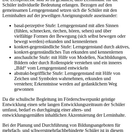
Schüler individuelle Bedeutung erlangen. Bezogen auf den
gemeinsamen Lerngegenstand setzen sich die Schüler mit den
Lerninhalten auf der jeweiligen Aneignungsstufe auseinander:
basal-perzeptive Stufe: Lerngegenstand mit allen Sinnen
(fühlen, schmecken, riechen, hören, sehen) und über
vielfältige Formen der Bewegung (sich selbst bewegen oder
bewegt werden) erkunden und kennenlernen
konkret-gegenständliche Stufe: Lerngegenstand durch aktives,
konkret-gegenständliches Tun erkunden und kennenlernen
anschauliche Stufe: mit Hilfe von Modellen, Nachbildungen,
Bildern oder durch Rollenspiele verstehen und ein inneres
„Bild“ vom Lerngegenstand entwickeln
abstrakt-begriffliche Stufe: Lerngegenstand mit Hilfe von
Zeichen und Symbolen wahrnehmen, erkunden und
verstehen; Erkenntnisse werden auf gedanklichem Weg
gewonnen
Da die schulische Begleitung im Förderschwerpunkt geistige
Entwicklung einen sehr langen Entwicklungszeitraum der Schüler
umfasst, bedarf es durchgängig einer alters- und
entwicklungsgemäßen inhaltlichen Akzentuierung der Lerninhalte.
Bei der Planung und Durchführung von Bildungsangeboten für
mehrfach- und schwerstmehrfachbehinderte Schüler ist in diesem