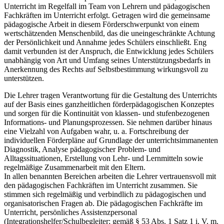
Unterricht im Regelfall im Team von Lehrern und pädagogischen
Fachkräften im Unterricht erfolgt. Getragen wird die gemeinsame
pädagogische Arbeit in diesem Förderschwerpunkt von einem
wertschätzenden Menschenbild, das die uneingeschränkte Achtung
der Persönlichkeit und Annahme jedes Schülers einschließt. Eng
damit verbunden ist der Anspruch, die Entwicklung jedes Schülers
unabhängig von Art und Umfang seines Unterstützungsbedarfs in
Anerkennung des Rechts auf Selbstbestimmung wirkungsvoll zu
unterstützen.
Die Lehrer tragen Verantwortung für die Gestaltung des Unterrichts
auf der Basis eines ganzheitlichen förderpädagogischen Konzeptes
und sorgen für die Kontinuität von klassen- und stufenbezogenen
Informations- und Planungsprozessen. Sie nehmen darüber hinaus
eine Vielzahl von Aufgaben wahr, u. a. Fortschreibung der
individuellen Förderpläne auf Grundlage der unterrichtsimmanenten
Diagnostik, Analyse pädagogischer Problem- und
Alltagssituationen, Erstellung von Lehr- und Lernmitteln sowie
regelmäßige Zusammenarbeit mit den Eltern.
In allen benannten Bereichen arbeiten die Lehrer vertrauensvoll mit
den pädagogischen Fachkräften im Unterricht zusammen. Sie
stimmen sich regelmäßig und verbindlich zu pädagogischen und
organisatorischen Fragen ab. Die pädagogischen Fachkräfte im
Unterricht, persönliches Assistenzpersonal
(Integrationshelfer/Schulbegleiter; gemäß § 53 Abs. 1 Satz 1 i. V. m.