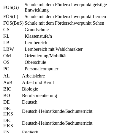
Schule mit dem Förderschwerpunkt geistige
FÖS(G)
Entwicklung
FÖS(L)
Schule mit dem Förderschwerpunkt Lernen
FÖS(BuS)
Schule mit dem Förderschwerpunkt Sehen
GS
Grundschule
Kl.
Klassenstufe/n
LB
Lernbereich
LBW
Lernbereich mit Wahlcharakter
OM
Orientierung/Mobilität
OS
Oberschule
PC
Personalcomputer
AL
Arbeitslehre
AuB
Arbeit und Beruf
BIO
Biologie
BO
Berufsorientierung
DE
Deutsch
DE-
Deutsch-Heimatkunde/Sachunterricht
HKS
DE-
Deutsch-Heimatkunde/Sachunterricht
HKS
EN
Englisch