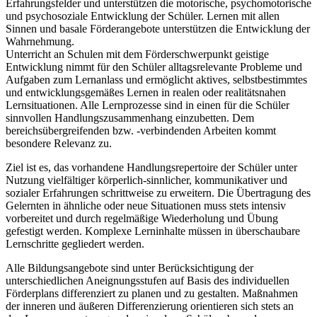
Erfahrungsfelder und unterstützen die motorische, psychomotorische
und psychosoziale Entwicklung der Schüler. Lernen mit allen
Sinnen und basale Förderangebote unterstützen die Entwicklung der
Wahrnehmung.
Unterricht an Schulen mit dem Förderschwerpunkt geistige
Entwicklung nimmt für den Schüler alltagsrelevante Probleme und
Aufgaben zum Lernanlass und ermöglicht aktives, selbstbestimmtes
und entwicklungsgemäßes Lernen in realen oder realitätsnahen
Lernsituationen. Alle Lernprozesse sind in einen für die Schüler
sinnvollen Handlungszusammenhang einzubetten. Dem
bereichsübergreifenden bzw. -verbindenden Arbeiten kommt
besondere Relevanz zu.
Ziel ist es, das vorhandene Handlungsrepertoire der Schüler unter
Nutzung vielfältiger körperlich-sinnlicher, kommunikativer und
sozialer Erfahrungen schrittweise zu erweitern. Die Übertragung des
Gelernten in ähnliche oder neue Situationen muss stets intensiv
vorbereitet und durch regelmäßige Wiederholung und Übung
gefestigt werden. Komplexe Lerninhalte müssen in überschaubare
Lernschritte gegliedert werden.
Alle Bildungsangebote sind unter Berücksichtigung der
unterschiedlichen Aneignungsstufen auf Basis des individuellen
Förderplans differenziert zu planen und zu gestalten. Maßnahmen
der inneren und äußeren Differenzierung orientieren sich stets an