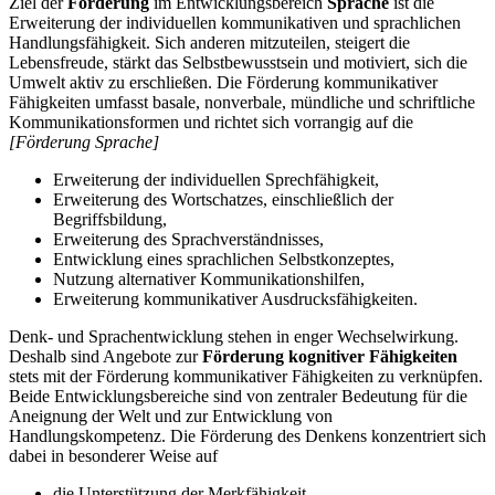
Ziel der
Förderung
im Entwicklungsbereich
Sprache
ist die
Erweiterung der individuellen kommunikativen und sprachlichen
Handlungsfähigkeit. Sich anderen mitzuteilen, steigert die
Lebensfreude, stärkt das Selbstbewusstsein und motiviert, sich die
Umwelt aktiv zu erschließen. Die Förderung kommunikativer
Fähigkeiten umfasst basale, nonverbale, mündliche und schriftliche
Kommunikationsformen und richtet sich vorrangig auf die
[Förderung Sprache]
Erweiterung der individuellen Sprechfähigkeit,
Erweiterung des Wortschatzes, einschließlich der
Begriffsbildung,
Erweiterung des Sprachverständnisses,
Entwicklung eines sprachlichen Selbstkonzeptes,
Nutzung alternativer Kommunikationshilfen,
Erweiterung kommunikativer Ausdrucksfähigkeiten.
Denk- und Sprachentwicklung stehen in enger Wechselwirkung.
Deshalb sind Angebote zur
Förderung kognitiver Fähigkeiten
stets mit der Förderung kommunikativer Fähigkeiten zu verknüpfen.
Beide Entwicklungsbereiche sind von zentraler Bedeutung für die
Aneignung der Welt und zur Entwicklung von
Handlungskompetenz. Die Förderung des Denkens konzentriert sich
dabei in besonderer Weise auf
die Unterstützung der Merkfähigkeit,