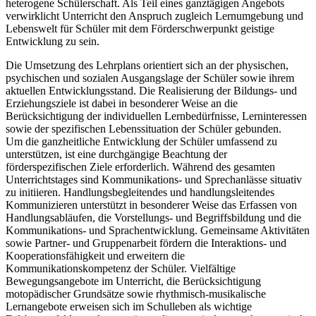
heterogene Schülerschaft. Als Teil eines ganztägigen Angebots
verwirklicht Unterricht den Anspruch zugleich Lernumgebung und
Lebenswelt für Schüler mit dem Förderschwerpunkt geistige
Entwicklung zu sein.
Die Umsetzung des Lehrplans orientiert sich an der physischen,
psychischen und sozialen Ausgangslage der Schüler sowie ihrem
aktuellen Entwicklungsstand. Die Realisierung der Bildungs- und
Erziehungsziele ist dabei in besonderer Weise an die
Berücksichtigung der individuellen Lernbedürfnisse, Lerninteressen
sowie der spezifischen Lebenssituation der Schüler gebunden.
Um die ganzheitliche Entwicklung der Schüler umfassend zu
unterstützen, ist eine durchgängige Beachtung der
förderspezifischen Ziele erforderlich. Während des gesamten
Unterrichtstages sind Kommunikations- und Sprechanlässe situativ
zu initiieren. Handlungsbegleitendes und handlungsleitendes
Kommunizieren unterstützt in besonderer Weise das Erfassen von
Handlungsabläufen, die Vorstellungs- und Begriffsbildung und die
Kommunikations- und Sprachentwicklung. Gemeinsame Aktivitäten
sowie Partner- und Gruppenarbeit fördern die Interaktions- und
Kooperationsfähigkeit und erweitern die
Kommunikationskompetenz der Schüler. Vielfältige
Bewegungsangebote im Unterricht, die Berücksichtigung
motopädischer Grundsätze sowie rhythmisch-musikalische
Lernangebote erweisen sich im Schulleben als wichtige