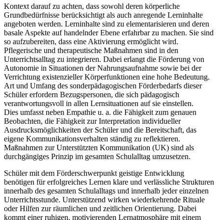
Kontext darauf zu achten, dass sowohl deren körperliche
Grundbedürfnisse berücksichtigt als auch anregende Lerninhalte
angeboten werden. Lerninhalte sind zu elementarisieren und deren
basale Aspekte auf handelnder Ebene erfahrbar zu machen. Sie sind
so aufzubereiten, dass eine Aktivierung ermöglicht wird.
Pflegerische und therapeutische Maßnahmen sind in den
Unterrichtsalltag zu integrieren. Dabei erlangt die Förderung von
Autonomie in Situationen der Nahrungsaufnahme sowie bei der
Verrichtung existenzieller Körperfunktionen eine hohe Bedeutung.
Art und Umfang des sonderpädagogischen Förderbedarfs dieser
Schüler erfordern Bezugspersonen, die sich pädagogisch
verantwortungsvoll in allen Lernsituationen auf sie einstellen.
Dies umfasst neben Empathie u. a. die Fähigkeit zum genauen
Beobachten, die Fähigkeit zur Interpretation individueller
Ausdrucksmöglichkeiten der Schüler und die Bereitschaft, das
eigene Kommunikationsverhalten ständig zu reflektieren.
Maßnahmen zur Unterstützten Kommunikation (UK) sind als
durchgängiges Prinzip im gesamten Schulalltag umzusetzen.
Schüler mit dem Förderschwerpunkt geistige Entwicklung
benötigen für erfolgreiches Lernen klare und verlässliche Strukturen
innerhalb des gesamten Schulalltags und innerhalb jeder einzelnen
Unterrichtsstunde. Unterstützend wirken wiederkehrende Rituale
oder Hilfen zur räumlichen und zeitlichen Orientierung. Dabei
kommt einer ruhigen, motivierenden Lernatmosphäre mit einem