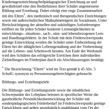
Kindertageseinrichtung/heilpädagogischer Einrichtung an und
gewährleistet eine den Bedürfnissen ihrer Schüler angemessene
Bildung und Erziehung. Dabei erfolgt eine enge Zusammenarbeit
*
mit den Eltern
, den medizinisch und therapeutischen Einrichtungen
sowie mit außerschulischen Maßnahmeträgern im Sozialraum. Unter
Berücksichtigung der aktuellen und zukünftigen Anforderungen
eröffnet sie für jeden Schüler konkrete Lernmöglichkeiten in
entwicklungs-, situations-, sach-, sinn- und lebensbezogenen Lern-
und Handlungsfeldern. In der Schule mit dem Förderschwerpunkt
geistige Entwicklung werden die Schüler unter Einbeziehung der
Eltern bei der alltäglichen Lebensgestaltung und der Vorbereitung
auf die Lebens- und Arbeitswelt beraten. Am Ende der Werkstufe
wird den Schülern das erfolgreiche Erreichen ihrer individuellen
Zielstellungen im Förderplan durch ein Abschlusszeugnis bestätigt.
*
Die Bezeichnung "Eltern" wird im Text gemäß § 45 Abs. 5
SchulG synonym zu Personensorgeberechtigten gebraucht.
Bildungs- und Erziehungsziele
Die Bildungs- und Erziehungsziele sowie die inhaltlichen
Schwerpunkte des Lehrplans betonen in spezifischer Weise die
ganzheitliche Persönlichkeitsentwicklung der Schüler mit
sonderpädagogischem Förderbedarf im Förderschwerpunkt geistige
Entwicklung und gelten grundsätzlich unabhängig vom Ort der