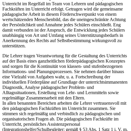
Unterricht im Regelfall im Team von Lehrern und pädagogischen
Fachkräften im Unterricht erfolgt. Getragen wird die gemeinsame
pädagogische Arbeit in diesem Förderschwerpunkt von einem
wertschätzenden Menschenbild, das die uneingeschränkte Achtung
der Persönlichkeit und Annahme jedes Schülers einschließt. Eng
damit verbunden ist der Anspruch, die Entwicklung jedes Schülers
unabhängig von Art und Umfang seines Unterstützungsbedarfs in
Anerkennung des Rechts auf Selbstbestimmung wirkungsvoll zu
unterstützen.
Die Lehrer tragen Verantwortung für die Gestaltung des Unterrichts
auf der Basis eines ganzheitlichen förderpädagogischen Konzeptes
und sorgen für die Kontinuität von klassen- und stufenbezogenen
Informations- und Planungsprozessen. Sie nehmen darüber hinaus
eine Vielzahl von Aufgaben wahr, u. a. Fortschreibung der
individuellen Förderpläne auf Grundlage der unterrichtsimmanenten
Diagnostik, Analyse pädagogischer Problem- und
Alltagssituationen, Erstellung von Lehr- und Lernmitteln sowie
regelmäßige Zusammenarbeit mit den Eltern.
In allen benannten Bereichen arbeiten die Lehrer vertrauensvoll mit
den pädagogischen Fachkräften im Unterricht zusammen. Sie
stimmen sich regelmäßig und verbindlich zu pädagogischen und
organisatorischen Fragen ab. Die pädagogischen Fachkräfte im
Unterricht, persönliches Assistenzpersonal
(Integrationshelfer/Schulbegleiter; gemäß § 53 Abs. 1 Satz 1 i. V. m.