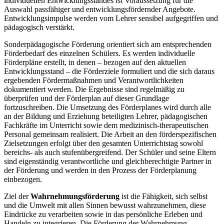
individuellen Entwicklungsstandes ist Voraussetzung für die
Auswahl passfähiger und entwicklungsfördernder Angebote.
Entwicklungsimpulse werden vom Lehrer sensibel aufgegriffen und
pädagogisch verstärkt.
Sonderpädagogische Förderung orientiert sich am entsprechenden
Förderbedarf des einzelnen Schülers. Es werden individuelle
Förderpläne erstellt, in denen – bezogen auf den aktuellen
Entwicklungsstand – die Förderziele formuliert und die sich daraus
ergebenden Fördermaßnahmen und Verantwortlichkeiten
dokumentiert werden. Die Ergebnisse sind regelmäßig zu
überprüfen und der Förderplan auf dieser Grundlage
fortzuschreiben. Die Umsetzung des Förderplanes wird durch alle
an der Bildung und Erziehung beteiligten Lehrer, pädagogischen
Fachkräfte im Unterricht sowie dem medizinisch-therapeutischen
Personal gemeinsam realisiert. Die Arbeit an den förderspezifischen
Zielsetzungen erfolgt über den gesamten Unterrichtstag sowohl
bereichs- als auch stufenübergreifend. Der Schüler und seine Eltern
sind eigenständig verantwortliche und gleichberechtigte Partner in
der Förderung und werden in den Prozess der Förderplanung
einbezogen.
Ziel der
Wahrnehmungsförderung
ist die Fähigkeit, sich selbst
und die Umwelt mit allen Sinnen bewusst wahrzunehmen, diese
Eindrücke zu verarbeiten sowie in das persönliche Erleben und
Handeln zu integrieren. Die Förderung der Wahrnehmung