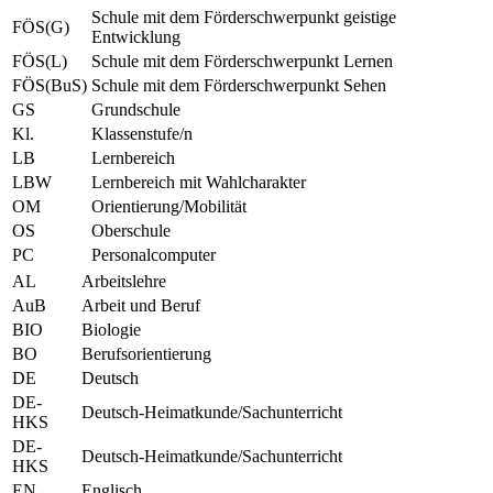
Schule mit dem Förderschwerpunkt geistige
FÖS(G)
Entwicklung
FÖS(L)
Schule mit dem Förderschwerpunkt Lernen
FÖS(BuS)
Schule mit dem Förderschwerpunkt Sehen
GS
Grundschule
Kl.
Klassenstufe/n
LB
Lernbereich
LBW
Lernbereich mit Wahlcharakter
OM
Orientierung/Mobilität
OS
Oberschule
PC
Personalcomputer
AL
Arbeitslehre
AuB
Arbeit und Beruf
BIO
Biologie
BO
Berufsorientierung
DE
Deutsch
DE-
Deutsch-Heimatkunde/Sachunterricht
HKS
DE-
Deutsch-Heimatkunde/Sachunterricht
HKS
EN
Englisch