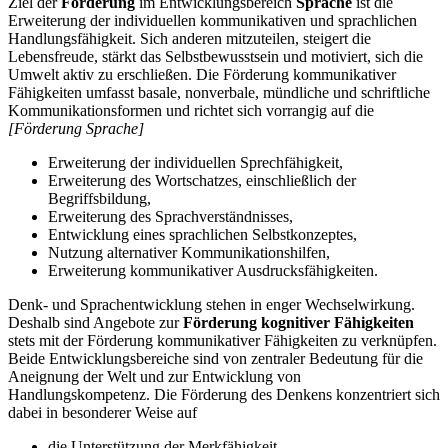
Ziel der
Förderung
im Entwicklungsbereich
Sprache
ist die
Erweiterung der individuellen kommunikativen und sprachlichen
Handlungsfähigkeit. Sich anderen mitzuteilen, steigert die
Lebensfreude, stärkt das Selbstbewusstsein und motiviert, sich die
Umwelt aktiv zu erschließen. Die Förderung kommunikativer
Fähigkeiten umfasst basale, nonverbale, mündliche und schriftliche
Kommunikationsformen und richtet sich vorrangig auf die
[Förderung Sprache]
Erweiterung der individuellen Sprechfähigkeit,
Erweiterung des Wortschatzes, einschließlich der
Begriffsbildung,
Erweiterung des Sprachverständnisses,
Entwicklung eines sprachlichen Selbstkonzeptes,
Nutzung alternativer Kommunikationshilfen,
Erweiterung kommunikativer Ausdrucksfähigkeiten.
Denk- und Sprachentwicklung stehen in enger Wechselwirkung.
Deshalb sind Angebote zur
Förderung kognitiver Fähigkeiten
stets mit der Förderung kommunikativer Fähigkeiten zu verknüpfen.
Beide Entwicklungsbereiche sind von zentraler Bedeutung für die
Aneignung der Welt und zur Entwicklung von
Handlungskompetenz. Die Förderung des Denkens konzentriert sich
dabei in besonderer Weise auf
die Unterstützung der Merkfähigkeit,