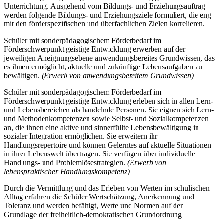
Unterrichtung. Ausgehend vom Bildungs- und Erziehungsauftrag
werden folgende Bildungs- und Erziehungsziele formuliert, die eng
mit den förderspezifischen und überfachlichen Zielen korrelieren.
Schüler mit sonderpädagogischem Förderbedarf im
Förderschwerpunkt geistige Entwicklung erwerben auf der
jeweiligen Aneignungsebene anwendungsbereites Grundwissen, das
es ihnen ermöglicht, aktuelle und zukünftige Lebensaufgaben zu
bewältigen.
(Erwerb von anwendungsbereitem Grundwissen)
Schüler mit sonderpädagogischem Förderbedarf im
Förderschwerpunkt geistige Entwicklung erleben sich in allen Lern-
und Lebensbereichen als handelnde Personen. Sie eignen sich Lern-
und Methodenkompetenzen sowie Selbst- und Sozialkompetenzen
an, die ihnen eine aktive und sinnerfüllte Lebensbewältigung in
sozialer Integration ermöglichen. Sie erweitern ihr
Handlungsrepertoire und können Gelerntes auf aktuelle Situationen
in ihrer Lebenswelt übertragen. Sie verfügen über individuelle
Handlungs- und Problemlösestrategien.
(Erwerb von
lebenspraktischer Handlungskompetenz)
Durch die Vermittlung und das Erleben von Werten im schulischen
Alltag erfahren die Schüler Wertschätzung, Anerkennung und
Toleranz und werden befähigt, Werte und Normen auf der
Grundlage der freiheitlich-demokratischen Grundordnung