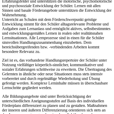
Erfahrungsfelder und unterstützen die motorische, psychomotorische
und psychosoziale Entwicklung der Schüler. Lernen mit allen
Sinnen und basale Förderangebote unterstützen die Entwicklung der
Wahrnehmung.
Unterricht an Schulen mit dem Förderschwerpunkt geistige
Entwicklung nimmt für den Schüler alltagsrelevante Probleme und
Aufgaben zum Lernanlass und ermöglicht aktives, selbstbestimmtes
und entwicklungsgemäßes Lernen in realen oder realitätsnahen
Lernsituationen. Alle Lernprozesse sind in einen für die Schüler
sinnvollen Handlungszusammenhang einzubetten. Dem
bereichsübergreifenden bzw. -verbindenden Arbeiten kommt
besondere Relevanz zu.
Ziel ist es, das vorhandene Handlungsrepertoire der Schüler unter
Nutzung vielfältiger körperlich-sinnlicher, kommunikativer und
sozialer Erfahrungen schrittweise zu erweitern. Die Übertragung des
Gelernten in ähnliche oder neue Situationen muss stets intensiv
vorbereitet und durch regelmäßige Wiederholung und Übung
gefestigt werden. Komplexe Lerninhalte müssen in überschaubare
Lernschritte gegliedert werden.
Alle Bildungsangebote sind unter Berücksichtigung der
unterschiedlichen Aneignungsstufen auf Basis des individuellen
Förderplans differenziert zu planen und zu gestalten. Maßnahmen
der inneren und äußeren Differenzierung orientieren sich stets an