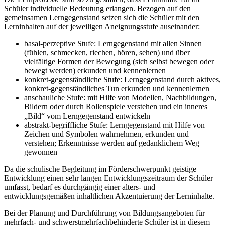
Schüler individuelle Bedeutung erlangen. Bezogen auf den
gemeinsamen Lerngegenstand setzen sich die Schüler mit den
Lerninhalten auf der jeweiligen Aneignungsstufe auseinander:
basal-perzeptive Stufe: Lerngegenstand mit allen Sinnen
(fühlen, schmecken, riechen, hören, sehen) und über
vielfältige Formen der Bewegung (sich selbst bewegen oder
bewegt werden) erkunden und kennenlernen
konkret-gegenständliche Stufe: Lerngegenstand durch aktives,
konkret-gegenständliches Tun erkunden und kennenlernen
anschauliche Stufe: mit Hilfe von Modellen, Nachbildungen,
Bildern oder durch Rollenspiele verstehen und ein inneres
„Bild“ vom Lerngegenstand entwickeln
abstrakt-begriffliche Stufe: Lerngegenstand mit Hilfe von
Zeichen und Symbolen wahrnehmen, erkunden und
verstehen; Erkenntnisse werden auf gedanklichem Weg
gewonnen
Da die schulische Begleitung im Förderschwerpunkt geistige
Entwicklung einen sehr langen Entwicklungszeitraum der Schüler
umfasst, bedarf es durchgängig einer alters- und
entwicklungsgemäßen inhaltlichen Akzentuierung der Lerninhalte.
Bei der Planung und Durchführung von Bildungsangeboten für
mehrfach- und schwerstmehrfachbehinderte Schüler ist in diesem