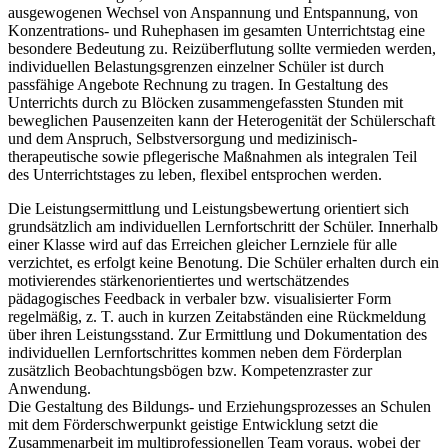
ausgewogenen Wechsel von Anspannung und Entspannung, von
Konzentrations- und Ruhephasen im gesamten Unterrichtstag eine
besondere Bedeutung zu. Reizüberflutung sollte vermieden werden,
individuellen Belastungsgrenzen einzelner Schüler ist durch
passfähige Angebote Rechnung zu tragen. In Gestaltung des
Unterrichts durch zu Blöcken zusammengefassten Stunden mit
beweglichen Pausenzeiten kann der Heterogenität der Schülerschaft
und dem Anspruch, Selbstversorgung und medizinisch-
therapeutische sowie pflegerische Maßnahmen als integralen Teil
des Unterrichtstages zu leben, flexibel entsprochen werden.
Die Leistungsermittlung und Leistungsbewertung orientiert sich
grundsätzlich am individuellen Lernfortschritt der Schüler. Innerhalb
einer Klasse wird auf das Erreichen gleicher Lernziele für alle
verzichtet, es erfolgt keine Benotung. Die Schüler erhalten durch ein
motivierendes stärkenorientiertes und wertschätzendes
pädagogisches Feedback in verbaler bzw. visualisierter Form
regelmäßig, z. T. auch in kurzen Zeitabständen eine Rückmeldung
über ihren Leistungsstand. Zur Ermittlung und Dokumentation des
individuellen Lernfortschrittes kommen neben dem Förderplan
zusätzlich Beobachtungsbögen bzw. Kompetenzraster zur
Anwendung.
Die Gestaltung des Bildungs- und Erziehungsprozesses an Schulen
mit dem Förderschwerpunkt geistige Entwicklung setzt die
Zusammenarbeit im multiprofessionellen Team voraus, wobei der