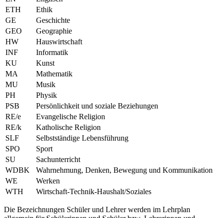
ETH
Ethik
GE
Geschichte
GEO
Geographie
HW
Hauswirtschaft
INF
Informatik
KU
Kunst
MA
Mathematik
MU
Musik
PH
Physik
PSB
Persönlichkeit und soziale Beziehungen
RE/e
Evangelische Religion
RE/k
Katholische Religion
SLF
Selbstständige Lebensführung
SPO
Sport
SU
Sachunterricht
WDBK
Wahrnehmung, Denken, Bewegung und Kommunikation
WE
Werken
WTH
Wirtschaft-Technik-Haushalt/Soziales
Die Bezeichnungen Schüler und Lehrer werden im Lehrplan