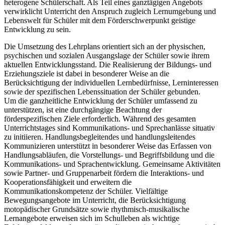
heterogene Schülerschaft. Als Teil eines ganztägigen Angebots
verwirklicht Unterricht den Anspruch zugleich Lernumgebung und
Lebenswelt für Schüler mit dem Förderschwerpunkt geistige
Entwicklung zu sein.
Die Umsetzung des Lehrplans orientiert sich an der physischen,
psychischen und sozialen Ausgangslage der Schüler sowie ihrem
aktuellen Entwicklungsstand. Die Realisierung der Bildungs- und
Erziehungsziele ist dabei in besonderer Weise an die
Berücksichtigung der individuellen Lernbedürfnisse, Lerninteressen
sowie der spezifischen Lebenssituation der Schüler gebunden.
Um die ganzheitliche Entwicklung der Schüler umfassend zu
unterstützen, ist eine durchgängige Beachtung der
förderspezifischen Ziele erforderlich. Während des gesamten
Unterrichtstages sind Kommunikations- und Sprechanlässe situativ
zu initiieren. Handlungsbegleitendes und handlungsleitendes
Kommunizieren unterstützt in besonderer Weise das Erfassen von
Handlungsabläufen, die Vorstellungs- und Begriffsbildung und die
Kommunikations- und Sprachentwicklung. Gemeinsame Aktivitäten
sowie Partner- und Gruppenarbeit fördern die Interaktions- und
Kooperationsfähigkeit und erweitern die
Kommunikationskompetenz der Schüler. Vielfältige
Bewegungsangebote im Unterricht, die Berücksichtigung
motopädischer Grundsätze sowie rhythmisch-musikalische
Lernangebote erweisen sich im Schulleben als wichtige