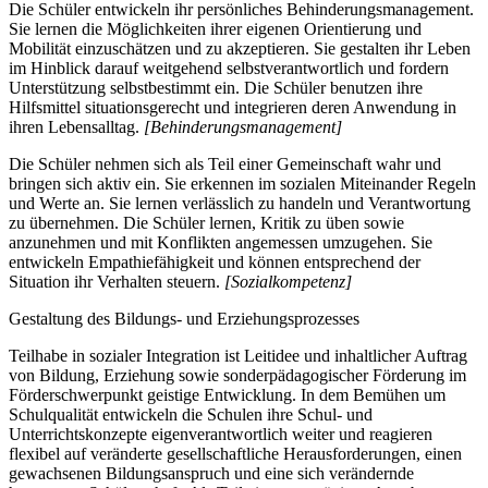
Die Schüler entwickeln ihr persönliches Behinderungsmanagement.
Sie lernen die Möglichkeiten ihrer eigenen Orientierung und
Mobilität einzuschätzen und zu akzeptieren. Sie gestalten ihr Leben
im Hinblick darauf weitgehend selbstverantwortlich und fordern
Unterstützung selbstbestimmt ein. Die Schüler benutzen ihre
Hilfsmittel situationsgerecht und integrieren deren Anwendung in
ihren Lebensalltag.
[Behinderungsmanagement]
Die Schüler nehmen sich als Teil einer Gemeinschaft wahr und
bringen sich aktiv ein. Sie erkennen im sozialen Miteinander Regeln
und Werte an. Sie lernen verlässlich zu handeln und Verantwortung
zu übernehmen. Die Schüler lernen, Kritik zu üben sowie
anzunehmen und mit Konflikten angemessen umzugehen. Sie
entwickeln Empathiefähigkeit und können entsprechend der
Situation ihr Verhalten steuern.
[Sozialkompetenz]
Gestaltung des Bildungs- und Erziehungsprozesses
Teilhabe in sozialer Integration ist Leitidee und inhaltlicher Auftrag
von Bildung, Erziehung sowie sonderpädagogischer Förderung im
Förderschwerpunkt geistige Entwicklung. In dem Bemühen um
Schulqualität entwickeln die Schulen ihre Schul- und
Unterrichtskonzepte eigenverantwortlich weiter und reagieren
flexibel auf veränderte gesellschaftliche Herausforderungen, einen
gewachsenen Bildungsanspruch und eine sich verändernde