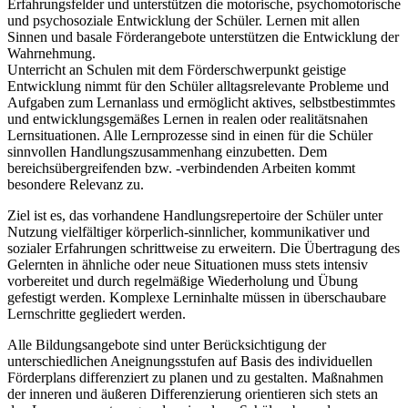
Erfahrungsfelder und unterstützen die motorische, psychomotorische
und psychosoziale Entwicklung der Schüler. Lernen mit allen
Sinnen und basale Förderangebote unterstützen die Entwicklung der
Wahrnehmung.
Unterricht an Schulen mit dem Förderschwerpunkt geistige
Entwicklung nimmt für den Schüler alltagsrelevante Probleme und
Aufgaben zum Lernanlass und ermöglicht aktives, selbstbestimmtes
und entwicklungsgemäßes Lernen in realen oder realitätsnahen
Lernsituationen. Alle Lernprozesse sind in einen für die Schüler
sinnvollen Handlungszusammenhang einzubetten. Dem
bereichsübergreifenden bzw. -verbindenden Arbeiten kommt
besondere Relevanz zu.
Ziel ist es, das vorhandene Handlungsrepertoire der Schüler unter
Nutzung vielfältiger körperlich-sinnlicher, kommunikativer und
sozialer Erfahrungen schrittweise zu erweitern. Die Übertragung des
Gelernten in ähnliche oder neue Situationen muss stets intensiv
vorbereitet und durch regelmäßige Wiederholung und Übung
gefestigt werden. Komplexe Lerninhalte müssen in überschaubare
Lernschritte gegliedert werden.
Alle Bildungsangebote sind unter Berücksichtigung der
unterschiedlichen Aneignungsstufen auf Basis des individuellen
Förderplans differenziert zu planen und zu gestalten. Maßnahmen
der inneren und äußeren Differenzierung orientieren sich stets an