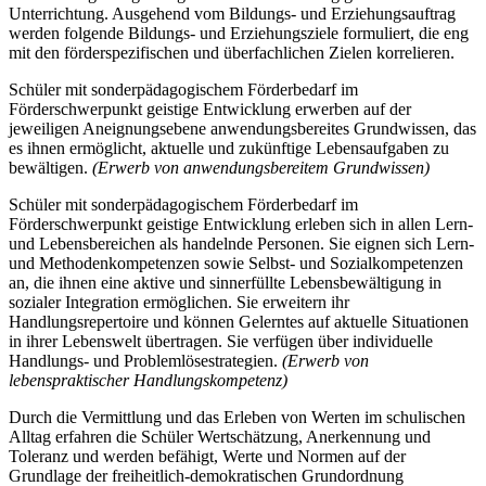
Unterrichtung. Ausgehend vom Bildungs- und Erziehungsauftrag
werden folgende Bildungs- und Erziehungsziele formuliert, die eng
mit den förderspezifischen und überfachlichen Zielen korrelieren.
Schüler mit sonderpädagogischem Förderbedarf im
Förderschwerpunkt geistige Entwicklung erwerben auf der
jeweiligen Aneignungsebene anwendungsbereites Grundwissen, das
es ihnen ermöglicht, aktuelle und zukünftige Lebensaufgaben zu
bewältigen.
(Erwerb von anwendungsbereitem Grundwissen)
Schüler mit sonderpädagogischem Förderbedarf im
Förderschwerpunkt geistige Entwicklung erleben sich in allen Lern-
und Lebensbereichen als handelnde Personen. Sie eignen sich Lern-
und Methodenkompetenzen sowie Selbst- und Sozialkompetenzen
an, die ihnen eine aktive und sinnerfüllte Lebensbewältigung in
sozialer Integration ermöglichen. Sie erweitern ihr
Handlungsrepertoire und können Gelerntes auf aktuelle Situationen
in ihrer Lebenswelt übertragen. Sie verfügen über individuelle
Handlungs- und Problemlösestrategien.
(Erwerb von
lebenspraktischer Handlungskompetenz)
Durch die Vermittlung und das Erleben von Werten im schulischen
Alltag erfahren die Schüler Wertschätzung, Anerkennung und
Toleranz und werden befähigt, Werte und Normen auf der
Grundlage der freiheitlich-demokratischen Grundordnung