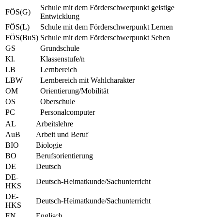
Schule mit dem Förderschwerpunkt geistige
FÖS(G)
Entwicklung
FÖS(L)
Schule mit dem Förderschwerpunkt Lernen
FÖS(BuS)
Schule mit dem Förderschwerpunkt Sehen
GS
Grundschule
Kl.
Klassenstufe/n
LB
Lernbereich
LBW
Lernbereich mit Wahlcharakter
OM
Orientierung/Mobilität
OS
Oberschule
PC
Personalcomputer
AL
Arbeitslehre
AuB
Arbeit und Beruf
BIO
Biologie
BO
Berufsorientierung
DE
Deutsch
DE-
Deutsch-Heimatkunde/Sachunterricht
HKS
DE-
Deutsch-Heimatkunde/Sachunterricht
HKS
EN
Englisch