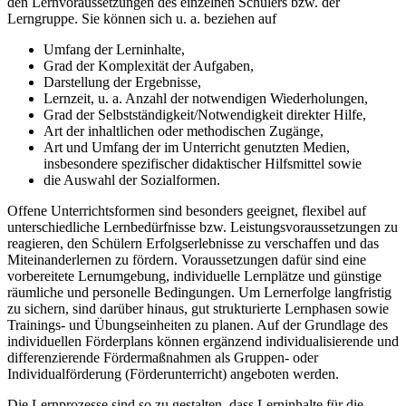
den Lernvoraussetzungen des einzelnen Schülers bzw. der
Lerngruppe. Sie können sich u. a. beziehen auf
Umfang der Lerninhalte,
Grad der Komplexität der Aufgaben,
Darstellung der Ergebnisse,
Lernzeit, u. a. Anzahl der notwendigen Wiederholungen,
Grad der Selbstständigkeit/Notwendigkeit direkter Hilfe,
Art der inhaltlichen oder methodischen Zugänge,
Art und Umfang der im Unterricht genutzten Medien,
insbesondere spezifischer didaktischer Hilfsmittel sowie
die Auswahl der Sozialformen.
Offene Unterrichtsformen sind besonders geeignet, flexibel auf
unterschiedliche Lernbedürfnisse bzw. Leistungsvoraussetzungen zu
reagieren, den Schülern Erfolgserlebnisse zu verschaffen und das
Miteinanderlernen zu fördern. Voraussetzungen dafür sind eine
vorbereitete Lernumgebung, individuelle Lernplätze und günstige
räumliche und personelle Bedingungen. Um Lernerfolge langfristig
zu sichern, sind darüber hinaus, gut strukturierte Lernphasen sowie
Trainings- und Übungseinheiten zu planen. Auf der Grundlage des
individuellen Förderplans können ergänzend individualisierende und
differenzierende Fördermaßnahmen als Gruppen- oder
Individualförderung (Förderunterricht) angeboten werden.
Die Lernprozesse sind so zu gestalten, dass Lerninhalte für die