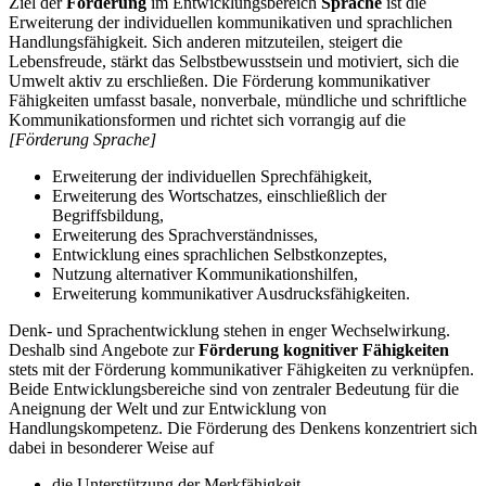
Ziel der
Förderung
im Entwicklungsbereich
Sprache
ist die
Erweiterung der individuellen kommunikativen und sprachlichen
Handlungsfähigkeit. Sich anderen mitzuteilen, steigert die
Lebensfreude, stärkt das Selbstbewusstsein und motiviert, sich die
Umwelt aktiv zu erschließen. Die Förderung kommunikativer
Fähigkeiten umfasst basale, nonverbale, mündliche und schriftliche
Kommunikationsformen und richtet sich vorrangig auf die
[Förderung Sprache]
Erweiterung der individuellen Sprechfähigkeit,
Erweiterung des Wortschatzes, einschließlich der
Begriffsbildung,
Erweiterung des Sprachverständnisses,
Entwicklung eines sprachlichen Selbstkonzeptes,
Nutzung alternativer Kommunikationshilfen,
Erweiterung kommunikativer Ausdrucksfähigkeiten.
Denk- und Sprachentwicklung stehen in enger Wechselwirkung.
Deshalb sind Angebote zur
Förderung kognitiver Fähigkeiten
stets mit der Förderung kommunikativer Fähigkeiten zu verknüpfen.
Beide Entwicklungsbereiche sind von zentraler Bedeutung für die
Aneignung der Welt und zur Entwicklung von
Handlungskompetenz. Die Förderung des Denkens konzentriert sich
dabei in besonderer Weise auf
die Unterstützung der Merkfähigkeit,