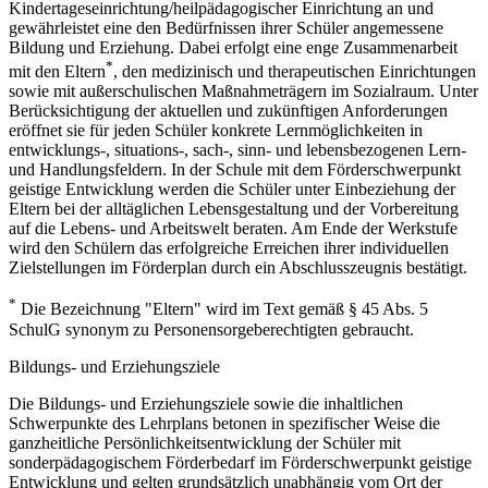
Kindertageseinrichtung/heilpädagogischer Einrichtung an und
gewährleistet eine den Bedürfnissen ihrer Schüler angemessene
Bildung und Erziehung. Dabei erfolgt eine enge Zusammenarbeit
*
mit den Eltern
, den medizinisch und therapeutischen Einrichtungen
sowie mit außerschulischen Maßnahmeträgern im Sozialraum. Unter
Berücksichtigung der aktuellen und zukünftigen Anforderungen
eröffnet sie für jeden Schüler konkrete Lernmöglichkeiten in
entwicklungs-, situations-, sach-, sinn- und lebensbezogenen Lern-
und Handlungsfeldern. In der Schule mit dem Förderschwerpunkt
geistige Entwicklung werden die Schüler unter Einbeziehung der
Eltern bei der alltäglichen Lebensgestaltung und der Vorbereitung
auf die Lebens- und Arbeitswelt beraten. Am Ende der Werkstufe
wird den Schülern das erfolgreiche Erreichen ihrer individuellen
Zielstellungen im Förderplan durch ein Abschlusszeugnis bestätigt.
*
Die Bezeichnung "Eltern" wird im Text gemäß § 45 Abs. 5
SchulG synonym zu Personensorgeberechtigten gebraucht.
Bildungs- und Erziehungsziele
Die Bildungs- und Erziehungsziele sowie die inhaltlichen
Schwerpunkte des Lehrplans betonen in spezifischer Weise die
ganzheitliche Persönlichkeitsentwicklung der Schüler mit
sonderpädagogischem Förderbedarf im Förderschwerpunkt geistige
Entwicklung und gelten grundsätzlich unabhängig vom Ort der