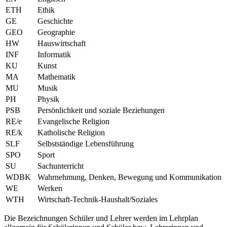
ETH
Ethik
GE
Geschichte
GEO
Geographie
HW
Hauswirtschaft
INF
Informatik
KU
Kunst
MA
Mathematik
MU
Musik
PH
Physik
PSB
Persönlichkeit und soziale Beziehungen
RE/e
Evangelische Religion
RE/k
Katholische Religion
SLF
Selbstständige Lebensführung
SPO
Sport
SU
Sachunterricht
WDBK
Wahrnehmung, Denken, Bewegung und Kommunikation
WE
Werken
WTH
Wirtschaft-Technik-Haushalt/Soziales
Die Bezeichnungen Schüler und Lehrer werden im Lehrplan