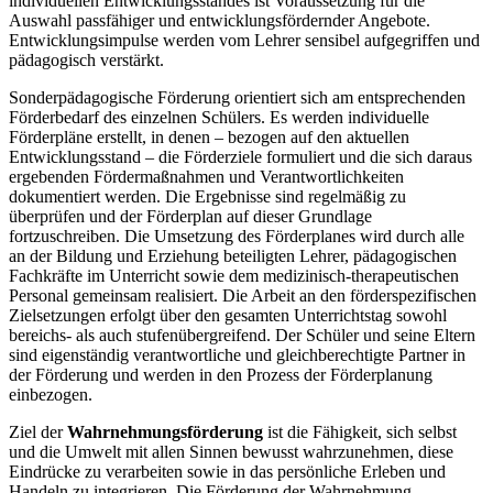
individuellen Entwicklungsstandes ist Voraussetzung für die
Auswahl passfähiger und entwicklungsfördernder Angebote.
Entwicklungsimpulse werden vom Lehrer sensibel aufgegriffen und
pädagogisch verstärkt.
Sonderpädagogische Förderung orientiert sich am entsprechenden
Förderbedarf des einzelnen Schülers. Es werden individuelle
Förderpläne erstellt, in denen – bezogen auf den aktuellen
Entwicklungsstand – die Förderziele formuliert und die sich daraus
ergebenden Fördermaßnahmen und Verantwortlichkeiten
dokumentiert werden. Die Ergebnisse sind regelmäßig zu
überprüfen und der Förderplan auf dieser Grundlage
fortzuschreiben. Die Umsetzung des Förderplanes wird durch alle
an der Bildung und Erziehung beteiligten Lehrer, pädagogischen
Fachkräfte im Unterricht sowie dem medizinisch-therapeutischen
Personal gemeinsam realisiert. Die Arbeit an den förderspezifischen
Zielsetzungen erfolgt über den gesamten Unterrichtstag sowohl
bereichs- als auch stufenübergreifend. Der Schüler und seine Eltern
sind eigenständig verantwortliche und gleichberechtigte Partner in
der Förderung und werden in den Prozess der Förderplanung
einbezogen.
Ziel der
Wahrnehmungsförderung
ist die Fähigkeit, sich selbst
und die Umwelt mit allen Sinnen bewusst wahrzunehmen, diese
Eindrücke zu verarbeiten sowie in das persönliche Erleben und
Handeln zu integrieren. Die Förderung der Wahrnehmung