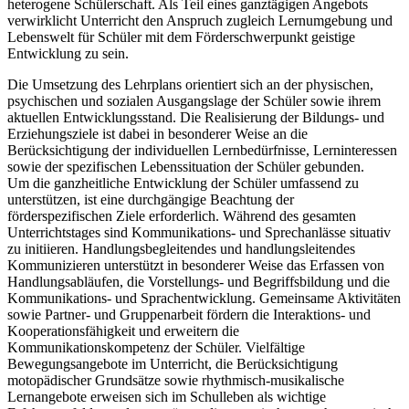
heterogene Schülerschaft. Als Teil eines ganztägigen Angebots
verwirklicht Unterricht den Anspruch zugleich Lernumgebung und
Lebenswelt für Schüler mit dem Förderschwerpunkt geistige
Entwicklung zu sein.
Die Umsetzung des Lehrplans orientiert sich an der physischen,
psychischen und sozialen Ausgangslage der Schüler sowie ihrem
aktuellen Entwicklungsstand. Die Realisierung der Bildungs- und
Erziehungsziele ist dabei in besonderer Weise an die
Berücksichtigung der individuellen Lernbedürfnisse, Lerninteressen
sowie der spezifischen Lebenssituation der Schüler gebunden.
Um die ganzheitliche Entwicklung der Schüler umfassend zu
unterstützen, ist eine durchgängige Beachtung der
förderspezifischen Ziele erforderlich. Während des gesamten
Unterrichtstages sind Kommunikations- und Sprechanlässe situativ
zu initiieren. Handlungsbegleitendes und handlungsleitendes
Kommunizieren unterstützt in besonderer Weise das Erfassen von
Handlungsabläufen, die Vorstellungs- und Begriffsbildung und die
Kommunikations- und Sprachentwicklung. Gemeinsame Aktivitäten
sowie Partner- und Gruppenarbeit fördern die Interaktions- und
Kooperationsfähigkeit und erweitern die
Kommunikationskompetenz der Schüler. Vielfältige
Bewegungsangebote im Unterricht, die Berücksichtigung
motopädischer Grundsätze sowie rhythmisch-musikalische
Lernangebote erweisen sich im Schulleben als wichtige