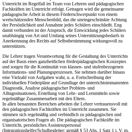
Unterricht im Regelfall im Team von Lehrern und pädagogischen
Fachkräften im Unterricht erfolgt. Getragen wird die gemeinsame
pädagogische Arbeit in diesem Förderschwerpunkt von einem
wertschätzenden Menschenbild, das die uneingeschränkte Achtung
der Persönlichkeit und Annahme jedes Schülers einschließt. Eng
damit verbunden ist der Anspruch, die Entwicklung jedes Schülers
unabhängig von Art und Umfang seines Unterstützungsbedarfs in
Anerkennung des Rechts auf Selbstbestimmung wirkungsvoll zu
unterstützen.
Die Lehrer tragen Verantwortung für die Gestaltung des Unterrichts
auf der Basis eines ganzheitlichen förderpädagogischen Konzeptes
und sorgen für die Kontinuität von klassen- und stufenbezogenen
Informations- und Planungsprozessen. Sie nehmen darüber hinaus
eine Vielzahl von Aufgaben wahr, u. a. Fortschreibung der
individuellen Förderpläne auf Grundlage der unterrichtsimmanenten
Diagnostik, Analyse pädagogischer Problem- und
Alltagssituationen, Erstellung von Lehr- und Lernmitteln sowie
regelmäßige Zusammenarbeit mit den Eltern.
In allen benannten Bereichen arbeiten die Lehrer vertrauensvoll mit
den pädagogischen Fachkräften im Unterricht zusammen. Sie
stimmen sich regelmäßig und verbindlich zu pädagogischen und
organisatorischen Fragen ab. Die pädagogischen Fachkräfte im
Unterricht, persönliches Assistenzpersonal
(Integrationshelfer/Schulbegleiter; gemäß § 53 Abs. 1 Satz 1 i. V. m.