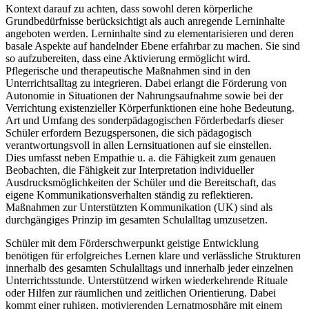
Kontext darauf zu achten, dass sowohl deren körperliche
Grundbedürfnisse berücksichtigt als auch anregende Lerninhalte
angeboten werden. Lerninhalte sind zu elementarisieren und deren
basale Aspekte auf handelnder Ebene erfahrbar zu machen. Sie sind
so aufzubereiten, dass eine Aktivierung ermöglicht wird.
Pflegerische und therapeutische Maßnahmen sind in den
Unterrichtsalltag zu integrieren. Dabei erlangt die Förderung von
Autonomie in Situationen der Nahrungsaufnahme sowie bei der
Verrichtung existenzieller Körperfunktionen eine hohe Bedeutung.
Art und Umfang des sonderpädagogischen Förderbedarfs dieser
Schüler erfordern Bezugspersonen, die sich pädagogisch
verantwortungsvoll in allen Lernsituationen auf sie einstellen.
Dies umfasst neben Empathie u. a. die Fähigkeit zum genauen
Beobachten, die Fähigkeit zur Interpretation individueller
Ausdrucksmöglichkeiten der Schüler und die Bereitschaft, das
eigene Kommunikationsverhalten ständig zu reflektieren.
Maßnahmen zur Unterstützten Kommunikation (UK) sind als
durchgängiges Prinzip im gesamten Schulalltag umzusetzen.
Schüler mit dem Förderschwerpunkt geistige Entwicklung
benötigen für erfolgreiches Lernen klare und verlässliche Strukturen
innerhalb des gesamten Schulalltags und innerhalb jeder einzelnen
Unterrichtsstunde. Unterstützend wirken wiederkehrende Rituale
oder Hilfen zur räumlichen und zeitlichen Orientierung. Dabei
kommt einer ruhigen, motivierenden Lernatmosphäre mit einem