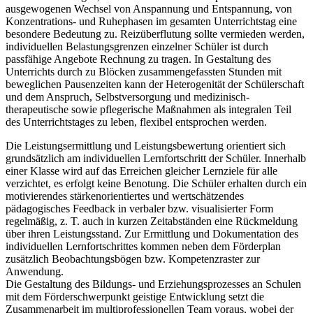
ausgewogenen Wechsel von Anspannung und Entspannung, von
Konzentrations- und Ruhephasen im gesamten Unterrichtstag eine
besondere Bedeutung zu. Reizüberflutung sollte vermieden werden,
individuellen Belastungsgrenzen einzelner Schüler ist durch
passfähige Angebote Rechnung zu tragen. In Gestaltung des
Unterrichts durch zu Blöcken zusammengefassten Stunden mit
beweglichen Pausenzeiten kann der Heterogenität der Schülerschaft
und dem Anspruch, Selbstversorgung und medizinisch-
therapeutische sowie pflegerische Maßnahmen als integralen Teil
des Unterrichtstages zu leben, flexibel entsprochen werden.
Die Leistungsermittlung und Leistungsbewertung orientiert sich
grundsätzlich am individuellen Lernfortschritt der Schüler. Innerhalb
einer Klasse wird auf das Erreichen gleicher Lernziele für alle
verzichtet, es erfolgt keine Benotung. Die Schüler erhalten durch ein
motivierendes stärkenorientiertes und wertschätzendes
pädagogisches Feedback in verbaler bzw. visualisierter Form
regelmäßig, z. T. auch in kurzen Zeitabständen eine Rückmeldung
über ihren Leistungsstand. Zur Ermittlung und Dokumentation des
individuellen Lernfortschrittes kommen neben dem Förderplan
zusätzlich Beobachtungsbögen bzw. Kompetenzraster zur
Anwendung.
Die Gestaltung des Bildungs- und Erziehungsprozesses an Schulen
mit dem Förderschwerpunkt geistige Entwicklung setzt die
Zusammenarbeit im multiprofessionellen Team voraus, wobei der