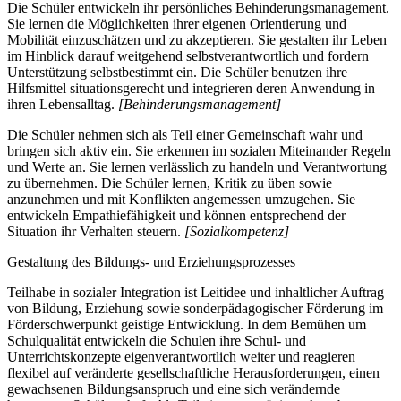
Die Schüler entwickeln ihr persönliches Behinderungsmanagement.
Sie lernen die Möglichkeiten ihrer eigenen Orientierung und
Mobilität einzuschätzen und zu akzeptieren. Sie gestalten ihr Leben
im Hinblick darauf weitgehend selbstverantwortlich und fordern
Unterstützung selbstbestimmt ein. Die Schüler benutzen ihre
Hilfsmittel situationsgerecht und integrieren deren Anwendung in
ihren Lebensalltag.
[Behinderungsmanagement]
Die Schüler nehmen sich als Teil einer Gemeinschaft wahr und
bringen sich aktiv ein. Sie erkennen im sozialen Miteinander Regeln
und Werte an. Sie lernen verlässlich zu handeln und Verantwortung
zu übernehmen. Die Schüler lernen, Kritik zu üben sowie
anzunehmen und mit Konflikten angemessen umzugehen. Sie
entwickeln Empathiefähigkeit und können entsprechend der
Situation ihr Verhalten steuern.
[Sozialkompetenz]
Gestaltung des Bildungs- und Erziehungsprozesses
Teilhabe in sozialer Integration ist Leitidee und inhaltlicher Auftrag
von Bildung, Erziehung sowie sonderpädagogischer Förderung im
Förderschwerpunkt geistige Entwicklung. In dem Bemühen um
Schulqualität entwickeln die Schulen ihre Schul- und
Unterrichtskonzepte eigenverantwortlich weiter und reagieren
flexibel auf veränderte gesellschaftliche Herausforderungen, einen
gewachsenen Bildungsanspruch und eine sich verändernde