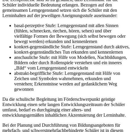
Schüler individuelle Bedeutung erlangen. Bezogen auf den
gemeinsamen Lerngegenstand setzen sich die Schüler mit den
Lerninhalten auf der jeweiligen Aneignungsstufe auseinander:
basal-perzeptive Stufe: Lerngegenstand mit allen Sinnen
(fühlen, schmecken, riechen, hören, sehen) und über
vielfältige Formen der Bewegung (sich selbst bewegen oder
bewegt werden) erkunden und kennenlernen
konkret-gegenständliche Stufe: Lerngegenstand durch aktives,
konkret-gegenständliches Tun erkunden und kennenlernen
anschauliche Stufe: mit Hilfe von Modellen, Nachbildungen,
Bildern oder durch Rollenspiele verstehen und ein inneres
„Bild“ vom Lerngegenstand entwickeln
abstrakt-begriffliche Stufe: Lerngegenstand mit Hilfe von
Zeichen und Symbolen wahrnehmen, erkunden und
verstehen; Erkenntnisse werden auf gedanklichem Weg
gewonnen
Da die schulische Begleitung im Förderschwerpunkt geistige
Entwicklung einen sehr langen Entwicklungszeitraum der Schüler
umfasst, bedarf es durchgängig einer alters- und
entwicklungsgemäßen inhaltlichen Akzentuierung der Lerninhalte.
Bei der Planung und Durchführung von Bildungsangeboten für
mehrfach- und schwerstmehrfachbehinderte Schüler ist in diesem