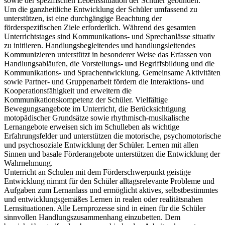
sowie der spezifischen Lebenssituation der Schüler gebunden.
Um die ganzheitliche Entwicklung der Schüler umfassend zu
unterstützen, ist eine durchgängige Beachtung der
förderspezifischen Ziele erforderlich. Während des gesamten
Unterrichtstages sind Kommunikations- und Sprechanlässe situativ
zu initiieren. Handlungsbegleitendes und handlungsleitendes
Kommunizieren unterstützt in besonderer Weise das Erfassen von
Handlungsabläufen, die Vorstellungs- und Begriffsbildung und die
Kommunikations- und Sprachentwicklung. Gemeinsame Aktivitäten
sowie Partner- und Gruppenarbeit fördern die Interaktions- und
Kooperationsfähigkeit und erweitern die
Kommunikationskompetenz der Schüler. Vielfältige
Bewegungsangebote im Unterricht, die Berücksichtigung
motopädischer Grundsätze sowie rhythmisch-musikalische
Lernangebote erweisen sich im Schulleben als wichtige
Erfahrungsfelder und unterstützen die motorische, psychomotorische
und psychosoziale Entwicklung der Schüler. Lernen mit allen
Sinnen und basale Förderangebote unterstützen die Entwicklung der
Wahrnehmung.
Unterricht an Schulen mit dem Förderschwerpunkt geistige
Entwicklung nimmt für den Schüler alltagsrelevante Probleme und
Aufgaben zum Lernanlass und ermöglicht aktives, selbstbestimmtes
und entwicklungsgemäßes Lernen in realen oder realitätsnahen
Lernsituationen. Alle Lernprozesse sind in einen für die Schüler
sinnvollen Handlungszusammenhang einzubetten. Dem