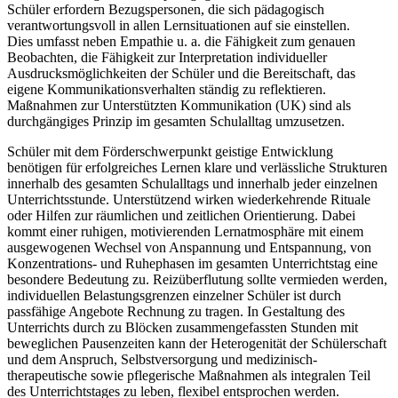
Schüler erfordern Bezugspersonen, die sich pädagogisch
verantwortungsvoll in allen Lernsituationen auf sie einstellen.
Dies umfasst neben Empathie u. a. die Fähigkeit zum genauen
Beobachten, die Fähigkeit zur Interpretation individueller
Ausdrucksmöglichkeiten der Schüler und die Bereitschaft, das
eigene Kommunikationsverhalten ständig zu reflektieren.
Maßnahmen zur Unterstützten Kommunikation (UK) sind als
durchgängiges Prinzip im gesamten Schulalltag umzusetzen.
Schüler mit dem Förderschwerpunkt geistige Entwicklung
benötigen für erfolgreiches Lernen klare und verlässliche Strukturen
innerhalb des gesamten Schulalltags und innerhalb jeder einzelnen
Unterrichtsstunde. Unterstützend wirken wiederkehrende Rituale
oder Hilfen zur räumlichen und zeitlichen Orientierung. Dabei
kommt einer ruhigen, motivierenden Lernatmosphäre mit einem
ausgewogenen Wechsel von Anspannung und Entspannung, von
Konzentrations- und Ruhephasen im gesamten Unterrichtstag eine
besondere Bedeutung zu. Reizüberflutung sollte vermieden werden,
individuellen Belastungsgrenzen einzelner Schüler ist durch
passfähige Angebote Rechnung zu tragen. In Gestaltung des
Unterrichts durch zu Blöcken zusammengefassten Stunden mit
beweglichen Pausenzeiten kann der Heterogenität der Schülerschaft
und dem Anspruch, Selbstversorgung und medizinisch-
therapeutische sowie pflegerische Maßnahmen als integralen Teil
des Unterrichtstages zu leben, flexibel entsprochen werden.