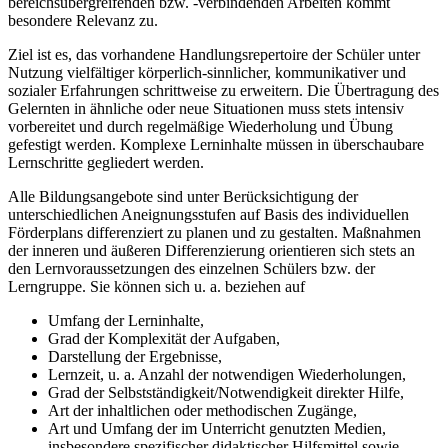
bereichsübergreifenden bzw. -verbindenden Arbeiten kommt
besondere Relevanz zu.
Ziel ist es, das vorhandene Handlungsrepertoire der Schüler unter
Nutzung vielfältiger körperlich-sinnlicher, kommunikativer und
sozialer Erfahrungen schrittweise zu erweitern. Die Übertragung des
Gelernten in ähnliche oder neue Situationen muss stets intensiv
vorbereitet und durch regelmäßige Wiederholung und Übung
gefestigt werden. Komplexe Lerninhalte müssen in überschaubare
Lernschritte gegliedert werden.
Alle Bildungsangebote sind unter Berücksichtigung der
unterschiedlichen Aneignungsstufen auf Basis des individuellen
Förderplans differenziert zu planen und zu gestalten. Maßnahmen
der inneren und äußeren Differenzierung orientieren sich stets an
den Lernvoraussetzungen des einzelnen Schülers bzw. der
Lerngruppe. Sie können sich u. a. beziehen auf
Umfang der Lerninhalte,
Grad der Komplexität der Aufgaben,
Darstellung der Ergebnisse,
Lernzeit, u. a. Anzahl der notwendigen Wiederholungen,
Grad der Selbstständigkeit/Notwendigkeit direkter Hilfe,
Art der inhaltlichen oder methodischen Zugänge,
Art und Umfang der im Unterricht genutzten Medien,
insbesondere spezifischer didaktischer Hilfsmittel sowie