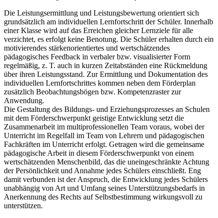
Die Leistungsermittlung und Leistungsbewertung orientiert sich
grundsätzlich am individuellen Lernfortschritt der Schüler. Innerhalb
einer Klasse wird auf das Erreichen gleicher Lernziele für alle
verzichtet, es erfolgt keine Benotung. Die Schüler erhalten durch ein
motivierendes stärkenorientiertes und wertschätzendes
pädagogisches Feedback in verbaler bzw. visualisierter Form
regelmäßig, z. T. auch in kurzen Zeitabständen eine Rückmeldung
über ihren Leistungsstand. Zur Ermittlung und Dokumentation des
individuellen Lernfortschrittes kommen neben dem Förderplan
zusätzlich Beobachtungsbögen bzw. Kompetenzraster zur
Anwendung.
Die Gestaltung des Bildungs- und Erziehungsprozesses an Schulen
mit dem Förderschwerpunkt geistige Entwicklung setzt die
Zusammenarbeit im multiprofessionellen Team voraus, wobei der
Unterricht im Regelfall im Team von Lehrern und pädagogischen
Fachkräften im Unterricht erfolgt. Getragen wird die gemeinsame
pädagogische Arbeit in diesem Förderschwerpunkt von einem
wertschätzenden Menschenbild, das die uneingeschränkte Achtung
der Persönlichkeit und Annahme jedes Schülers einschließt. Eng
damit verbunden ist der Anspruch, die Entwicklung jedes Schülers
unabhängig von Art und Umfang seines Unterstützungsbedarfs in
Anerkennung des Rechts auf Selbstbestimmung wirkungsvoll zu
unterstützen.