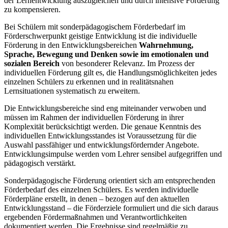
der Lernentwicklung auszugleichen und durch intensive Förderung
zu kompensieren.
Bei Schülern mit sonderpädagogischem Förderbedarf im
Förderschwerpunkt geistige Entwicklung ist die individuelle
Förderung in den Entwicklungsbereichen
Wahrnehmung,
Sprache, Bewegung und Denken
sowie im emotionalen und
sozialen Bereich
von besonderer Relevanz. Im Prozess der
individuellen Förderung gilt es, die Handlungsmöglichkeiten jedes
einzelnen Schülers zu erkennen und in realitätsnahen
Lernsituationen systematisch zu erweitern.
Die Entwicklungsbereiche sind eng miteinander verwoben und
müssen im Rahmen der individuellen Förderung in ihrer
Komplexität berücksichtigt werden. Die genaue Kenntnis des
individuellen Entwicklungsstandes ist Voraussetzung für die
Auswahl passfähiger und entwicklungsfördernder Angebote.
Entwicklungsimpulse werden vom Lehrer sensibel aufgegriffen und
pädagogisch verstärkt.
Sonderpädagogische Förderung orientiert sich am entsprechenden
Förderbedarf des einzelnen Schülers. Es werden individuelle
Förderpläne erstellt, in denen – bezogen auf den aktuellen
Entwicklungsstand – die Förderziele formuliert und die sich daraus
ergebenden Fördermaßnahmen und Verantwortlichkeiten
dokumentiert werden. Die Ergebnisse sind regelmäßig zu