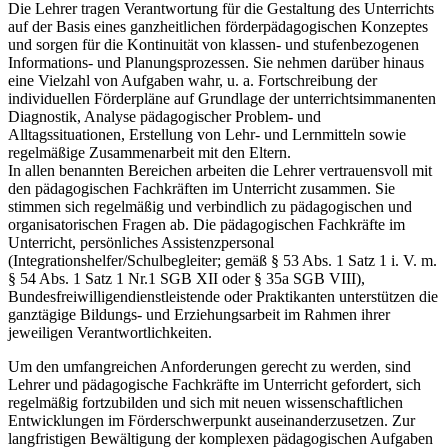
Die Lehrer tragen Verantwortung für die Gestaltung des Unterrichts
auf der Basis eines ganzheitlichen förderpädagogischen Konzeptes
und sorgen für die Kontinuität von klassen- und stufenbezogenen
Informations- und Planungsprozessen. Sie nehmen darüber hinaus
eine Vielzahl von Aufgaben wahr, u. a. Fortschreibung der
individuellen Förderpläne auf Grundlage der unterrichtsimmanenten
Diagnostik, Analyse pädagogischer Problem- und
Alltagssituationen, Erstellung von Lehr- und Lernmitteln sowie
regelmäßige Zusammenarbeit mit den Eltern.
In allen benannten Bereichen arbeiten die Lehrer vertrauensvoll mit
den pädagogischen Fachkräften im Unterricht zusammen. Sie
stimmen sich regelmäßig und verbindlich zu pädagogischen und
organisatorischen Fragen ab. Die pädagogischen Fachkräfte im
Unterricht, persönliches Assistenzpersonal
(Integrationshelfer/Schulbegleiter; gemäß § 53 Abs. 1 Satz 1 i. V. m.
§ 54 Abs. 1 Satz 1 Nr.1 SGB XII oder § 35a SGB VIII),
Bundesfreiwilligendienstleistende oder Praktikanten unterstützen die
ganztägige Bildungs- und Erziehungsarbeit im Rahmen ihrer
jeweiligen Verantwortlichkeiten.
Um den umfangreichen Anforderungen gerecht zu werden, sind
Lehrer und pädagogische Fachkräfte im Unterricht gefordert, sich
regelmäßig fortzubilden und sich mit neuen wissenschaftlichen
Entwicklungen im Förderschwerpunkt auseinanderzusetzen. Zur
langfristigen Bewältigung der komplexen pädagogischen Aufgaben