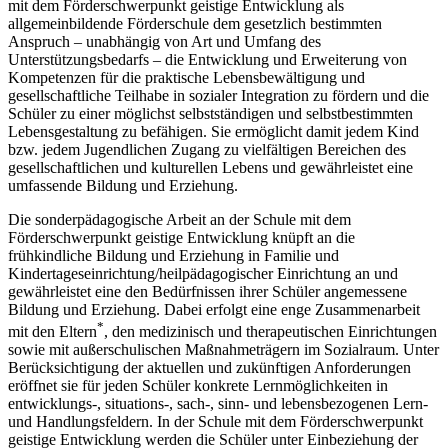
mit dem Förderschwerpunkt geistige Entwicklung als
allgemeinbildende Förderschule dem gesetzlich bestimmten
Anspruch – unabhängig von Art und Umfang des
Unterstützungsbedarfs – die Entwicklung und Erweiterung von
Kompetenzen für die praktische Lebensbewältigung und
gesellschaftliche Teilhabe in sozialer Integration zu fördern und die
Schüler zu einer möglichst selbstständigen und selbstbestimmten
Lebensgestaltung zu befähigen. Sie ermöglicht damit jedem Kind
bzw. jedem Jugendlichen Zugang zu vielfältigen Bereichen des
gesellschaftlichen und kulturellen Lebens und gewährleistet eine
umfassende Bildung und Erziehung.
Die sonderpädagogische Arbeit an der Schule mit dem
Förderschwerpunkt geistige Entwicklung knüpft an die
frühkindliche Bildung und Erziehung in Familie und
Kindertageseinrichtung/heilpädagogischer Einrichtung an und
gewährleistet eine den Bedürfnissen ihrer Schüler angemessene
Bildung und Erziehung. Dabei erfolgt eine enge Zusammenarbeit
*
mit den Eltern
, den medizinisch und therapeutischen Einrichtungen
sowie mit außerschulischen Maßnahmeträgern im Sozialraum. Unter
Berücksichtigung der aktuellen und zukünftigen Anforderungen
eröffnet sie für jeden Schüler konkrete Lernmöglichkeiten in
entwicklungs-, situations-, sach-, sinn- und lebensbezogenen Lern-
und Handlungsfeldern. In der Schule mit dem Förderschwerpunkt
geistige Entwicklung werden die Schüler unter Einbeziehung der