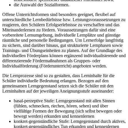
die Auswahl der Sozialformen.
Offene Unterrichtsformen sind besonders geeignet, flexibel auf
unterschiedliche Lernbedürfnisse bzw. Leistungsvoraussetzungen zu
reagieren, den Schülern Erfolgserlebnisse zu verschaffen und das
Miteinanderlernen zu fördern. Voraussetzungen dafür sind eine
vorbereitete Lernumgebung, individuelle Lernplätze und günstige
räumliche und personelle Bedingungen. Um Lernerfolge langfristig
zu sichern, sind darüber hinaus, gut strukturierte Lernphasen sowie
Trainings- und Übungseinheiten zu planen. Auf der Grundlage des
individuellen Förderplans können ergänzend individualisierende und
differenzierende Fördermaßnahmen als Gruppen- oder
Individualförderung (Förderunterricht) angeboten werden.
Die Lernprozesse sind so zu gestalten, dass Lerninhalte für die
Schüler individuelle Bedeutung erlangen. Bezogen auf den
gemeinsamen Lerngegenstand setzen sich die Schüler mit den
Lerninhalten auf der jeweiligen Aneignungsstufe auseinander:
basal-perzeptive Stufe: Lerngegenstand mit allen Sinnen
(fühlen, schmecken, riechen, hören, sehen) und über
vielfältige Formen der Bewegung (sich selbst bewegen oder
bewegt werden) erkunden und kennenlernen
konkret-gegenständliche Stufe: Lerngegenstand durch aktives,
konkret-gegenständliches Tun erkunden und kennenlernen