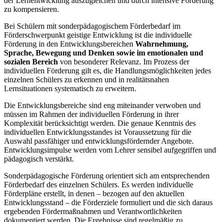
der Lernentwicklung auszugleichen und durch intensive Förderung
zu kompensieren.
Bei Schülern mit sonderpädagogischem Förderbedarf im
Förderschwerpunkt geistige Entwicklung ist die individuelle
Förderung in den Entwicklungsbereichen
Wahrnehmung,
Sprache, Bewegung und Denken
sowie im emotionalen und
sozialen Bereich
von besonderer Relevanz. Im Prozess der
individuellen Förderung gilt es, die Handlungsmöglichkeiten jedes
einzelnen Schülers zu erkennen und in realitätsnahen
Lernsituationen systematisch zu erweitern.
Die Entwicklungsbereiche sind eng miteinander verwoben und
müssen im Rahmen der individuellen Förderung in ihrer
Komplexität berücksichtigt werden. Die genaue Kenntnis des
individuellen Entwicklungsstandes ist Voraussetzung für die
Auswahl passfähiger und entwicklungsfördernder Angebote.
Entwicklungsimpulse werden vom Lehrer sensibel aufgegriffen und
pädagogisch verstärkt.
Sonderpädagogische Förderung orientiert sich am entsprechenden
Förderbedarf des einzelnen Schülers. Es werden individuelle
Förderpläne erstellt, in denen – bezogen auf den aktuellen
Entwicklungsstand – die Förderziele formuliert und die sich daraus
ergebenden Fördermaßnahmen und Verantwortlichkeiten
dokumentiert werden. Die Ergebnisse sind regelmäßig zu