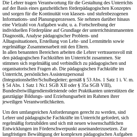
Die Lehrer tragen Verantwortung für die Gestaltung des Unterrichts
auf der Basis eines ganzheitlichen förderpädagogischen Konzeptes
und sorgen für die Kontinuität von klassen- und stufenbezogenen
Informations- und Planungsprozessen. Sie nehmen darüber hinaus
eine Vielzahl von Aufgaben wahr, u. a. Fortschreibung der
individuellen Förderpläne auf Grundlage der unterrichtsimmanenten
Diagnostik, Analyse pädagogischer Problem- und
Alltagssituationen, Erstellung von Lehr- und Lernmitteln sowie
regelmäßige Zusammenarbeit mit den Eltern.
In allen benannten Bereichen arbeiten die Lehrer vertrauensvoll mit
den pädagogischen Fachkräften im Unterricht zusammen. Sie
stimmen sich regelmäßig und verbindlich zu pädagogischen und
organisatorischen Fragen ab. Die pädagogischen Fachkräfte im
Unterricht, persönliches Assistenzpersonal
(Integrationshelfer/Schulbegleiter; gemäß § 53 Abs. 1 Satz 1 i. V. m.
§ 54 Abs. 1 Satz 1 Nr.1 SGB XII oder § 35a SGB VIII),
Bundesfreiwilligendienstleistende oder Praktikanten unterstützen die
ganztägige Bildungs- und Erziehungsarbeit im Rahmen ihrer
jeweiligen Verantwortlichkeiten.
Um den umfangreichen Anforderungen gerecht zu werden, sind
Lehrer und pädagogische Fachkräfte im Unterricht gefordert, sich
regelmäßig fortzubilden und sich mit neuen wissenschaftlichen
Entwicklungen im Förderschwerpunkt auseinanderzusetzen. Zur
langfristigen Bewältigung der komplexen pädagogischen Aufgaben