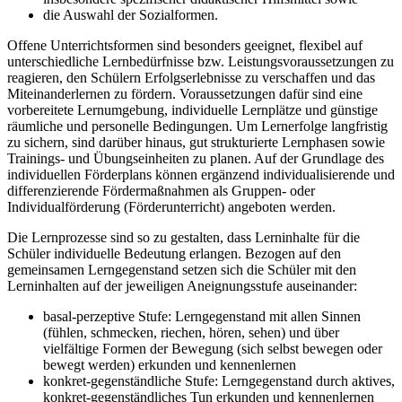
die Auswahl der Sozialformen.
Offene Unterrichtsformen sind besonders geeignet, flexibel auf
unterschiedliche Lernbedürfnisse bzw. Leistungsvoraussetzungen zu
reagieren, den Schülern Erfolgserlebnisse zu verschaffen und das
Miteinanderlernen zu fördern. Voraussetzungen dafür sind eine
vorbereitete Lernumgebung, individuelle Lernplätze und günstige
räumliche und personelle Bedingungen. Um Lernerfolge langfristig
zu sichern, sind darüber hinaus, gut strukturierte Lernphasen sowie
Trainings- und Übungseinheiten zu planen. Auf der Grundlage des
individuellen Förderplans können ergänzend individualisierende und
differenzierende Fördermaßnahmen als Gruppen- oder
Individualförderung (Förderunterricht) angeboten werden.
Die Lernprozesse sind so zu gestalten, dass Lerninhalte für die
Schüler individuelle Bedeutung erlangen. Bezogen auf den
gemeinsamen Lerngegenstand setzen sich die Schüler mit den
Lerninhalten auf der jeweiligen Aneignungsstufe auseinander:
basal-perzeptive Stufe: Lerngegenstand mit allen Sinnen
(fühlen, schmecken, riechen, hören, sehen) und über
vielfältige Formen der Bewegung (sich selbst bewegen oder
bewegt werden) erkunden und kennenlernen
konkret-gegenständliche Stufe: Lerngegenstand durch aktives,
konkret-gegenständliches Tun erkunden und kennenlernen