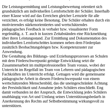
Die Leistungsermittlung und Leistungsbewertung orientiert sich
grundsätzlich am individuellen Lernfortschritt der Schüler. Innerhalb
einer Klasse wird auf das Erreichen gleicher Lernziele für alle
verzichtet, es erfolgt keine Benotung. Die Schüler erhalten durch ein
motivierendes stärkenorientiertes und wertschätzendes
pädagogisches Feedback in verbaler bzw. visualisierter Form
regelmäßig, z. T. auch in kurzen Zeitabständen eine Rückmeldung
über ihren Leistungsstand. Zur Ermittlung und Dokumentation des
individuellen Lernfortschrittes kommen neben dem Förderplan
zusätzlich Beobachtungsbögen bzw. Kompetenzraster zur
Anwendung.
Die Gestaltung des Bildungs- und Erziehungsprozesses an Schulen
mit dem Förderschwerpunkt geistige Entwicklung setzt die
Zusammenarbeit im multiprofessionellen Team voraus, wobei der
Unterricht im Regelfall im Team von Lehrern und pädagogischen
Fachkräften im Unterricht erfolgt. Getragen wird die gemeinsame
pädagogische Arbeit in diesem Förderschwerpunkt von einem
wertschätzenden Menschenbild, das die uneingeschränkte Achtung
der Persönlichkeit und Annahme jedes Schülers einschließt. Eng
damit verbunden ist der Anspruch, die Entwicklung jedes Schülers
unabhängig von Art und Umfang seines Unterstützungsbedarfs in
Anerkennung des Rechts auf Selbstbestimmung wirkungsvoll zu
unterstützen.