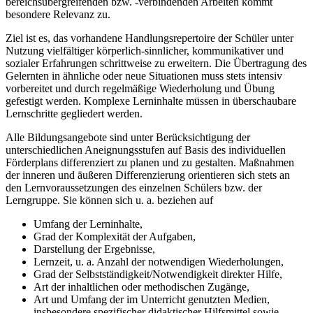
bereichsübergreifenden bzw. -verbindenden Arbeiten kommt
besondere Relevanz zu.
Ziel ist es, das vorhandene Handlungsrepertoire der Schüler unter
Nutzung vielfältiger körperlich-sinnlicher, kommunikativer und
sozialer Erfahrungen schrittweise zu erweitern. Die Übertragung des
Gelernten in ähnliche oder neue Situationen muss stets intensiv
vorbereitet und durch regelmäßige Wiederholung und Übung
gefestigt werden. Komplexe Lerninhalte müssen in überschaubare
Lernschritte gegliedert werden.
Alle Bildungsangebote sind unter Berücksichtigung der
unterschiedlichen Aneignungsstufen auf Basis des individuellen
Förderplans differenziert zu planen und zu gestalten. Maßnahmen
der inneren und äußeren Differenzierung orientieren sich stets an
den Lernvoraussetzungen des einzelnen Schülers bzw. der
Lerngruppe. Sie können sich u. a. beziehen auf
Umfang der Lerninhalte,
Grad der Komplexität der Aufgaben,
Darstellung der Ergebnisse,
Lernzeit, u. a. Anzahl der notwendigen Wiederholungen,
Grad der Selbstständigkeit/Notwendigkeit direkter Hilfe,
Art der inhaltlichen oder methodischen Zugänge,
Art und Umfang der im Unterricht genutzten Medien,
insbesondere spezifischer didaktischer Hilfsmittel sowie