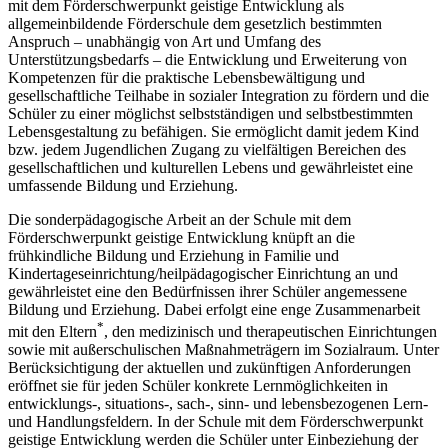
mit dem Förderschwerpunkt geistige Entwicklung als
allgemeinbildende Förderschule dem gesetzlich bestimmten
Anspruch – unabhängig von Art und Umfang des
Unterstützungsbedarfs – die Entwicklung und Erweiterung von
Kompetenzen für die praktische Lebensbewältigung und
gesellschaftliche Teilhabe in sozialer Integration zu fördern und die
Schüler zu einer möglichst selbstständigen und selbstbestimmten
Lebensgestaltung zu befähigen. Sie ermöglicht damit jedem Kind
bzw. jedem Jugendlichen Zugang zu vielfältigen Bereichen des
gesellschaftlichen und kulturellen Lebens und gewährleistet eine
umfassende Bildung und Erziehung.
Die sonderpädagogische Arbeit an der Schule mit dem
Förderschwerpunkt geistige Entwicklung knüpft an die
frühkindliche Bildung und Erziehung in Familie und
Kindertageseinrichtung/heilpädagogischer Einrichtung an und
gewährleistet eine den Bedürfnissen ihrer Schüler angemessene
Bildung und Erziehung. Dabei erfolgt eine enge Zusammenarbeit
*
mit den Eltern
, den medizinisch und therapeutischen Einrichtungen
sowie mit außerschulischen Maßnahmeträgern im Sozialraum. Unter
Berücksichtigung der aktuellen und zukünftigen Anforderungen
eröffnet sie für jeden Schüler konkrete Lernmöglichkeiten in
entwicklungs-, situations-, sach-, sinn- und lebensbezogenen Lern-
und Handlungsfeldern. In der Schule mit dem Förderschwerpunkt
geistige Entwicklung werden die Schüler unter Einbeziehung der