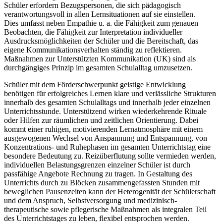
Schüler erfordern Bezugspersonen, die sich pädagogisch
verantwortungsvoll in allen Lernsituationen auf sie einstellen.
Dies umfasst neben Empathie u. a. die Fähigkeit zum genauen
Beobachten, die Fähigkeit zur Interpretation individueller
Ausdrucksmöglichkeiten der Schüler und die Bereitschaft, das
eigene Kommunikationsverhalten ständig zu reflektieren.
Maßnahmen zur Unterstützten Kommunikation (UK) sind als
durchgängiges Prinzip im gesamten Schulalltag umzusetzen.
Schüler mit dem Förderschwerpunkt geistige Entwicklung
benötigen für erfolgreiches Lernen klare und verlässliche Strukturen
innerhalb des gesamten Schulalltags und innerhalb jeder einzelnen
Unterrichtsstunde. Unterstützend wirken wiederkehrende Rituale
oder Hilfen zur räumlichen und zeitlichen Orientierung. Dabei
kommt einer ruhigen, motivierenden Lernatmosphäre mit einem
ausgewogenen Wechsel von Anspannung und Entspannung, von
Konzentrations- und Ruhephasen im gesamten Unterrichtstag eine
besondere Bedeutung zu. Reizüberflutung sollte vermieden werden,
individuellen Belastungsgrenzen einzelner Schüler ist durch
passfähige Angebote Rechnung zu tragen. In Gestaltung des
Unterrichts durch zu Blöcken zusammengefassten Stunden mit
beweglichen Pausenzeiten kann der Heterogenität der Schülerschaft
und dem Anspruch, Selbstversorgung und medizinisch-
therapeutische sowie pflegerische Maßnahmen als integralen Teil
des Unterrichtstages zu leben, flexibel entsprochen werden.