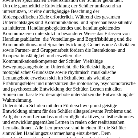
sowie der spezifischen Lebenssituation der Schüler gebunden.
Um die ganzheitliche Entwicklung der Schüler umfassend zu
unterstützen, ist eine durchgängige Beachtung der
förderspezifischen Ziele erforderlich. Während des gesamten
Unterrichtstages sind Kommunikations- und Sprechanlässe situativ
zu initiieren. Handlungsbegleitendes und handlungsleitendes
Kommunizieren unterstützt in besonderer Weise das Erfassen von
Handlungsabläufen, die Vorstellungs- und Begriffsbildung und die
Kommunikations- und Sprachentwicklung. Gemeinsame Aktivitäten
sowie Partner- und Gruppenarbeit fördern die Interaktions- und
Kooperationsfähigkeit und erweitern die
Kommunikationskompetenz der Schüler. Vielfältige
Bewegungsangebote im Unterricht, die Berücksichtigung
motopädischer Grundsätze sowie rhythmisch-musikalische
Lernangebote erweisen sich im Schulleben als wichtige
Erfahrungsfelder und unterstützen die motorische, psychomotorische
und psychosoziale Entwicklung der Schüler. Lernen mit allen
Sinnen und basale Förderangebote unterstützen die Entwicklung der
Wahrnehmung.
Unterricht an Schulen mit dem Förderschwerpunkt geistige
Entwicklung nimmt für den Schüler alltagsrelevante Probleme und
Aufgaben zum Lernanlass und ermöglicht aktives, selbstbestimmtes
und entwicklungsgemäßes Lernen in realen oder realitätsnahen
Lernsituationen. Alle Lernprozesse sind in einen für die Schüler
sinnvollen Handlungszusammenhang einzubetten. Dem