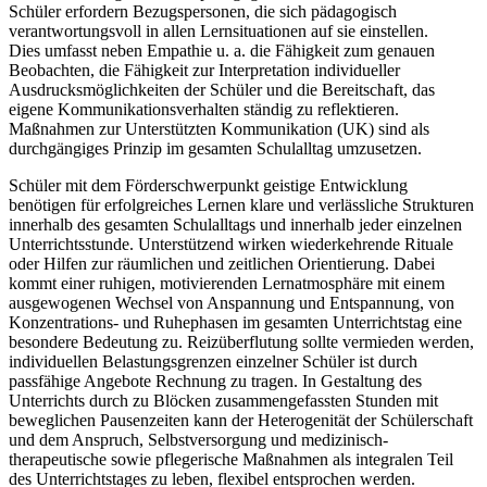
Schüler erfordern Bezugspersonen, die sich pädagogisch
verantwortungsvoll in allen Lernsituationen auf sie einstellen.
Dies umfasst neben Empathie u. a. die Fähigkeit zum genauen
Beobachten, die Fähigkeit zur Interpretation individueller
Ausdrucksmöglichkeiten der Schüler und die Bereitschaft, das
eigene Kommunikationsverhalten ständig zu reflektieren.
Maßnahmen zur Unterstützten Kommunikation (UK) sind als
durchgängiges Prinzip im gesamten Schulalltag umzusetzen.
Schüler mit dem Förderschwerpunkt geistige Entwicklung
benötigen für erfolgreiches Lernen klare und verlässliche Strukturen
innerhalb des gesamten Schulalltags und innerhalb jeder einzelnen
Unterrichtsstunde. Unterstützend wirken wiederkehrende Rituale
oder Hilfen zur räumlichen und zeitlichen Orientierung. Dabei
kommt einer ruhigen, motivierenden Lernatmosphäre mit einem
ausgewogenen Wechsel von Anspannung und Entspannung, von
Konzentrations- und Ruhephasen im gesamten Unterrichtstag eine
besondere Bedeutung zu. Reizüberflutung sollte vermieden werden,
individuellen Belastungsgrenzen einzelner Schüler ist durch
passfähige Angebote Rechnung zu tragen. In Gestaltung des
Unterrichts durch zu Blöcken zusammengefassten Stunden mit
beweglichen Pausenzeiten kann der Heterogenität der Schülerschaft
und dem Anspruch, Selbstversorgung und medizinisch-
therapeutische sowie pflegerische Maßnahmen als integralen Teil
des Unterrichtstages zu leben, flexibel entsprochen werden.