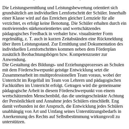
Die Leistungsermittlung und Leistungsbewertung orientiert sich
grundsätzlich am individuellen Lernfortschritt der Schüler. Innerhalb
einer Klasse wird auf das Erreichen gleicher Lernziele für alle
verzichtet, es erfolgt keine Benotung. Die Schüler erhalten durch ein
motivierendes stärkenorientiertes und wertschätzendes
pädagogisches Feedback in verbaler bzw. visualisierter Form
regelmäßig, z. T. auch in kurzen Zeitabständen eine Rückmeldung
über ihren Leistungsstand. Zur Ermittlung und Dokumentation des
individuellen Lernfortschrittes kommen neben dem Förderplan
zusätzlich Beobachtungsbögen bzw. Kompetenzraster zur
Anwendung.
Die Gestaltung des Bildungs- und Erziehungsprozesses an Schulen
mit dem Förderschwerpunkt geistige Entwicklung setzt die
Zusammenarbeit im multiprofessionellen Team voraus, wobei der
Unterricht im Regelfall im Team von Lehrern und pädagogischen
Fachkräften im Unterricht erfolgt. Getragen wird die gemeinsame
pädagogische Arbeit in diesem Förderschwerpunkt von einem
wertschätzenden Menschenbild, das die uneingeschränkte Achtung
der Persönlichkeit und Annahme jedes Schülers einschließt. Eng
damit verbunden ist der Anspruch, die Entwicklung jedes Schülers
unabhängig von Art und Umfang seines Unterstützungsbedarfs in
Anerkennung des Rechts auf Selbstbestimmung wirkungsvoll zu
unterstützen.