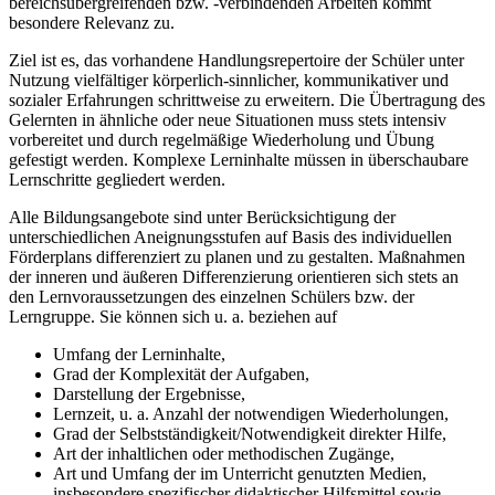
bereichsübergreifenden bzw. -verbindenden Arbeiten kommt
besondere Relevanz zu.
Ziel ist es, das vorhandene Handlungsrepertoire der Schüler unter
Nutzung vielfältiger körperlich-sinnlicher, kommunikativer und
sozialer Erfahrungen schrittweise zu erweitern. Die Übertragung des
Gelernten in ähnliche oder neue Situationen muss stets intensiv
vorbereitet und durch regelmäßige Wiederholung und Übung
gefestigt werden. Komplexe Lerninhalte müssen in überschaubare
Lernschritte gegliedert werden.
Alle Bildungsangebote sind unter Berücksichtigung der
unterschiedlichen Aneignungsstufen auf Basis des individuellen
Förderplans differenziert zu planen und zu gestalten. Maßnahmen
der inneren und äußeren Differenzierung orientieren sich stets an
den Lernvoraussetzungen des einzelnen Schülers bzw. der
Lerngruppe. Sie können sich u. a. beziehen auf
Umfang der Lerninhalte,
Grad der Komplexität der Aufgaben,
Darstellung der Ergebnisse,
Lernzeit, u. a. Anzahl der notwendigen Wiederholungen,
Grad der Selbstständigkeit/Notwendigkeit direkter Hilfe,
Art der inhaltlichen oder methodischen Zugänge,
Art und Umfang der im Unterricht genutzten Medien,
insbesondere spezifischer didaktischer Hilfsmittel sowie