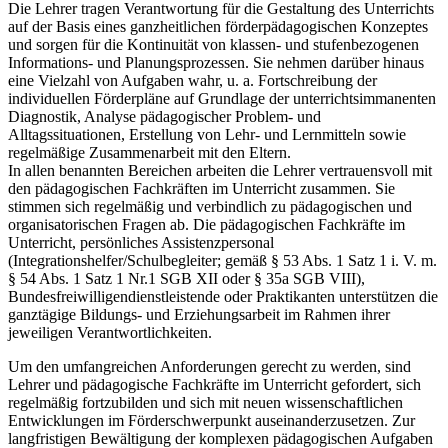
Die Lehrer tragen Verantwortung für die Gestaltung des Unterrichts
auf der Basis eines ganzheitlichen förderpädagogischen Konzeptes
und sorgen für die Kontinuität von klassen- und stufenbezogenen
Informations- und Planungsprozessen. Sie nehmen darüber hinaus
eine Vielzahl von Aufgaben wahr, u. a. Fortschreibung der
individuellen Förderpläne auf Grundlage der unterrichtsimmanenten
Diagnostik, Analyse pädagogischer Problem- und
Alltagssituationen, Erstellung von Lehr- und Lernmitteln sowie
regelmäßige Zusammenarbeit mit den Eltern.
In allen benannten Bereichen arbeiten die Lehrer vertrauensvoll mit
den pädagogischen Fachkräften im Unterricht zusammen. Sie
stimmen sich regelmäßig und verbindlich zu pädagogischen und
organisatorischen Fragen ab. Die pädagogischen Fachkräfte im
Unterricht, persönliches Assistenzpersonal
(Integrationshelfer/Schulbegleiter; gemäß § 53 Abs. 1 Satz 1 i. V. m.
§ 54 Abs. 1 Satz 1 Nr.1 SGB XII oder § 35a SGB VIII),
Bundesfreiwilligendienstleistende oder Praktikanten unterstützen die
ganztägige Bildungs- und Erziehungsarbeit im Rahmen ihrer
jeweiligen Verantwortlichkeiten.
Um den umfangreichen Anforderungen gerecht zu werden, sind
Lehrer und pädagogische Fachkräfte im Unterricht gefordert, sich
regelmäßig fortzubilden und sich mit neuen wissenschaftlichen
Entwicklungen im Förderschwerpunkt auseinanderzusetzen. Zur
langfristigen Bewältigung der komplexen pädagogischen Aufgaben