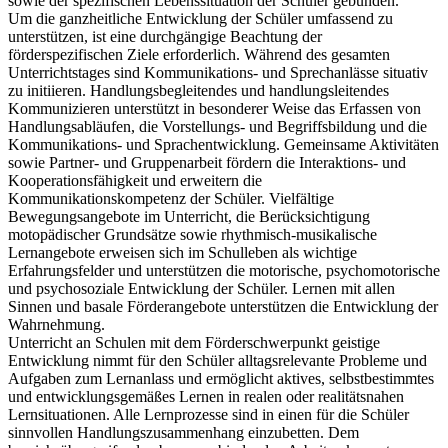
sowie der spezifischen Lebenssituation der Schüler gebunden.
Um die ganzheitliche Entwicklung der Schüler umfassend zu
unterstützen, ist eine durchgängige Beachtung der
förderspezifischen Ziele erforderlich. Während des gesamten
Unterrichtstages sind Kommunikations- und Sprechanlässe situativ
zu initiieren. Handlungsbegleitendes und handlungsleitendes
Kommunizieren unterstützt in besonderer Weise das Erfassen von
Handlungsabläufen, die Vorstellungs- und Begriffsbildung und die
Kommunikations- und Sprachentwicklung. Gemeinsame Aktivitäten
sowie Partner- und Gruppenarbeit fördern die Interaktions- und
Kooperationsfähigkeit und erweitern die
Kommunikationskompetenz der Schüler. Vielfältige
Bewegungsangebote im Unterricht, die Berücksichtigung
motopädischer Grundsätze sowie rhythmisch-musikalische
Lernangebote erweisen sich im Schulleben als wichtige
Erfahrungsfelder und unterstützen die motorische, psychomotorische
und psychosoziale Entwicklung der Schüler. Lernen mit allen
Sinnen und basale Förderangebote unterstützen die Entwicklung der
Wahrnehmung.
Unterricht an Schulen mit dem Förderschwerpunkt geistige
Entwicklung nimmt für den Schüler alltagsrelevante Probleme und
Aufgaben zum Lernanlass und ermöglicht aktives, selbstbestimmtes
und entwicklungsgemäßes Lernen in realen oder realitätsnahen
Lernsituationen. Alle Lernprozesse sind in einen für die Schüler
sinnvollen Handlungszusammenhang einzubetten. Dem