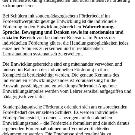
der Lernentwicklung auszugleichen und durch intensive Förderung
zu kompensieren.
Bei Schülern mit sonderpädagogischem Förderbedarf im
Förderschwerpunkt geistige Entwicklung ist die individuelle
Förderung in den Entwicklungsbereichen
Wahrnehmung,
Sprache, Bewegung und Denken
sowie im emotionalen und
sozialen Bereich
von besonderer Relevanz. Im Prozess der
individuellen Förderung gilt es, die Handlungsmöglichkeiten jedes
einzelnen Schülers zu erkennen und in realitätsnahen
Lernsituationen systematisch zu erweitern.
Die Entwicklungsbereiche sind eng miteinander verwoben und
müssen im Rahmen der individuellen Förderung in ihrer
Komplexität berücksichtigt werden. Die genaue Kenntnis des
individuellen Entwicklungsstandes ist Voraussetzung für die
Auswahl passfähiger und entwicklungsfördernder Angebote.
Entwicklungsimpulse werden vom Lehrer sensibel aufgegriffen und
pädagogisch verstärkt.
Sonderpädagogische Förderung orientiert sich am entsprechenden
Förderbedarf des einzelnen Schülers. Es werden individuelle
Förderpläne erstellt, in denen – bezogen auf den aktuellen
Entwicklungsstand – die Förderziele formuliert und die sich daraus
ergebenden Fördermaßnahmen und Verantwortlichkeiten
dokumentiert werden. Die Ergebnisse sind regelmäßig zu