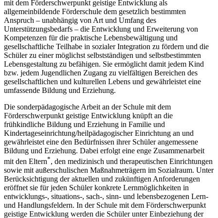
mit dem Förderschwerpunkt geistige Entwicklung als
allgemeinbildende Förderschule dem gesetzlich bestimmten
Anspruch – unabhängig von Art und Umfang des
Unterstützungsbedarfs – die Entwicklung und Erweiterung von
Kompetenzen für die praktische Lebensbewältigung und
gesellschaftliche Teilhabe in sozialer Integration zu fördern und die
Schüler zu einer möglichst selbstständigen und selbstbestimmten
Lebensgestaltung zu befähigen. Sie ermöglicht damit jedem Kind
bzw. jedem Jugendlichen Zugang zu vielfältigen Bereichen des
gesellschaftlichen und kulturellen Lebens und gewährleistet eine
umfassende Bildung und Erziehung.
Die sonderpädagogische Arbeit an der Schule mit dem
Förderschwerpunkt geistige Entwicklung knüpft an die
frühkindliche Bildung und Erziehung in Familie und
Kindertageseinrichtung/heilpädagogischer Einrichtung an und
gewährleistet eine den Bedürfnissen ihrer Schüler angemessene
Bildung und Erziehung. Dabei erfolgt eine enge Zusammenarbeit
*
mit den Eltern
, den medizinisch und therapeutischen Einrichtungen
sowie mit außerschulischen Maßnahmeträgern im Sozialraum. Unter
Berücksichtigung der aktuellen und zukünftigen Anforderungen
eröffnet sie für jeden Schüler konkrete Lernmöglichkeiten in
entwicklungs-, situations-, sach-, sinn- und lebensbezogenen Lern-
und Handlungsfeldern. In der Schule mit dem Förderschwerpunkt
geistige Entwicklung werden die Schüler unter Einbeziehung der