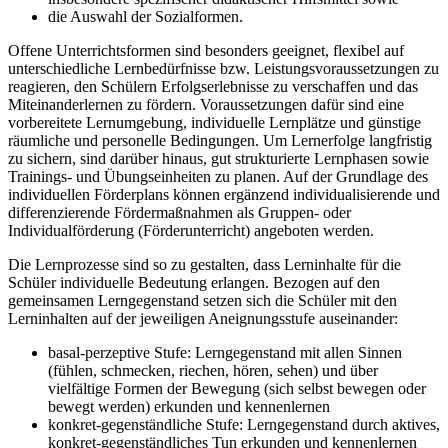
die Auswahl der Sozialformen.
Offene Unterrichtsformen sind besonders geeignet, flexibel auf
unterschiedliche Lernbedürfnisse bzw. Leistungsvoraussetzungen zu
reagieren, den Schülern Erfolgserlebnisse zu verschaffen und das
Miteinanderlernen zu fördern. Voraussetzungen dafür sind eine
vorbereitete Lernumgebung, individuelle Lernplätze und günstige
räumliche und personelle Bedingungen. Um Lernerfolge langfristig
zu sichern, sind darüber hinaus, gut strukturierte Lernphasen sowie
Trainings- und Übungseinheiten zu planen. Auf der Grundlage des
individuellen Förderplans können ergänzend individualisierende und
differenzierende Fördermaßnahmen als Gruppen- oder
Individualförderung (Förderunterricht) angeboten werden.
Die Lernprozesse sind so zu gestalten, dass Lerninhalte für die
Schüler individuelle Bedeutung erlangen. Bezogen auf den
gemeinsamen Lerngegenstand setzen sich die Schüler mit den
Lerninhalten auf der jeweiligen Aneignungsstufe auseinander:
basal-perzeptive Stufe: Lerngegenstand mit allen Sinnen
(fühlen, schmecken, riechen, hören, sehen) und über
vielfältige Formen der Bewegung (sich selbst bewegen oder
bewegt werden) erkunden und kennenlernen
konkret-gegenständliche Stufe: Lerngegenstand durch aktives,
konkret-gegenständliches Tun erkunden und kennenlernen