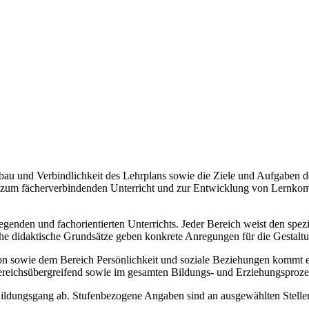
Aufbau und Verbindlichkeit des Lehrplans sowie die Ziele und Aufgaben
ise zum fächerverbindenden Unterricht und zur Entwicklung von Lernko
legenden und fachorientierten Unterrichts. Jeder Bereich weist den spe
sche didaktische Grundsätze geben konkrete Anregungen für die Gestalt
ie dem Bereich Persönlichkeit und soziale Beziehungen kommt ein b
ereichsübergreifend sowie im gesamten Bildungs- und Erziehungsproze
 Bildungsgang ab. Stufenbezogene Angaben sind an ausgewählten Stellen