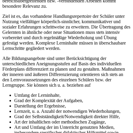
bereichsübergreifenden bzw. -verbindenden Arbeiten kommt
besondere Relevanz zu.
Ziel ist es, das vorhandene Handlungsrepertoire der Schüler unter
Nutzung vielfältiger körperlich-sinnlicher, kommunikativer und
sozialer Erfahrungen schrittweise zu erweitern. Die Übertragung des
Gelernten in ähnliche oder neue Situationen muss stets intensiv
vorbereitet und durch regelmäßige Wiederholung und Übung
gefestigt werden. Komplexe Lerninhalte müssen in überschaubare
Lernschritte gegliedert werden.
Alle Bildungsangebote sind unter Berücksichtigung der
unterschiedlichen Aneignungsstufen auf Basis des individuellen
Förderplans differenziert zu planen und zu gestalten. Maßnahmen
der inneren und äußeren Differenzierung orientieren sich stets an
den Lernvoraussetzungen des einzelnen Schülers bzw. der
Lerngruppe. Sie können sich u. a. beziehen auf
Umfang der Lerninhalte,
Grad der Komplexität der Aufgaben,
Darstellung der Ergebnisse,
Lernzeit, u. a. Anzahl der notwendigen Wiederholungen,
Grad der Selbstständigkeit/Notwendigkeit direkter Hilfe,
Art der inhaltlichen oder methodischen Zugänge,
Art und Umfang der im Unterricht genutzten Medien,
insbesondere spezifischer didaktischer Hilfsmittel sowie