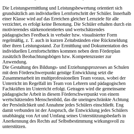
Die Leistungsermittlung und Leistungsbewertung orientiert sich
grundsätzlich am individuellen Lernfortschritt der Schüler. Innerhalb
einer Klasse wird auf das Erreichen gleicher Lernziele für alle
verzichtet, es erfolgt keine Benotung. Die Schüler erhalten durch ein
motivierendes stärkenorientiertes und wertschätzendes
pädagogisches Feedback in verbaler bzw. visualisierter Form
regelmäßig, z. T. auch in kurzen Zeitabständen eine Rückmeldung
über ihren Leistungsstand. Zur Ermittlung und Dokumentation des
individuellen Lernfortschrittes kommen neben dem Förderplan
zusätzlich Beobachtungsbögen bzw. Kompetenzraster zur
Anwendung.
Die Gestaltung des Bildungs- und Erziehungsprozesses an Schulen
mit dem Förderschwerpunkt geistige Entwicklung setzt die
Zusammenarbeit im multiprofessionellen Team voraus, wobei der
Unterricht im Regelfall im Team von Lehrern und pädagogischen
Fachkräften im Unterricht erfolgt. Getragen wird die gemeinsame
pädagogische Arbeit in diesem Förderschwerpunkt von einem
wertschätzenden Menschenbild, das die uneingeschränkte Achtung
der Persönlichkeit und Annahme jedes Schülers einschließt. Eng
damit verbunden ist der Anspruch, die Entwicklung jedes Schülers
unabhängig von Art und Umfang seines Unterstützungsbedarfs in
Anerkennung des Rechts auf Selbstbestimmung wirkungsvoll zu
unterstützen.