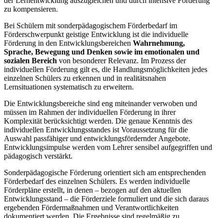
der Lernentwicklung auszugleichen und durch intensive Förderung
zu kompensieren.
Bei Schülern mit sonderpädagogischem Förderbedarf im
Förderschwerpunkt geistige Entwicklung ist die individuelle
Förderung in den Entwicklungsbereichen
Wahrnehmung,
Sprache, Bewegung und Denken
sowie im emotionalen und
sozialen Bereich
von besonderer Relevanz. Im Prozess der
individuellen Förderung gilt es, die Handlungsmöglichkeiten jedes
einzelnen Schülers zu erkennen und in realitätsnahen
Lernsituationen systematisch zu erweitern.
Die Entwicklungsbereiche sind eng miteinander verwoben und
müssen im Rahmen der individuellen Förderung in ihrer
Komplexität berücksichtigt werden. Die genaue Kenntnis des
individuellen Entwicklungsstandes ist Voraussetzung für die
Auswahl passfähiger und entwicklungsfördernder Angebote.
Entwicklungsimpulse werden vom Lehrer sensibel aufgegriffen und
pädagogisch verstärkt.
Sonderpädagogische Förderung orientiert sich am entsprechenden
Förderbedarf des einzelnen Schülers. Es werden individuelle
Förderpläne erstellt, in denen – bezogen auf den aktuellen
Entwicklungsstand – die Förderziele formuliert und die sich daraus
ergebenden Fördermaßnahmen und Verantwortlichkeiten
dokumentiert werden. Die Ergebnisse sind regelmäßig zu