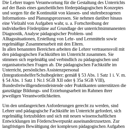
Die Lehrer tragen Verantwortung für die Gestaltung des Unterrichts
auf der Basis eines ganzheitlichen förderpädagogischen Konzeptes
und sorgen für die Kontinuität von klassen- und stufenbezogenen
Informations- und Planungsprozessen. Sie nehmen darüber hinaus
eine Vielzahl von Aufgaben wahr, u. a. Fortschreibung der
individuellen Förderpläne auf Grundlage der unterrichtsimmanenten
Diagnostik, Analyse pädagogischer Problem- und
Alltagssituationen, Erstellung von Lehr- und Lernmitteln sowie
regelmäßige Zusammenarbeit mit den Eltern.
In allen benannten Bereichen arbeiten die Lehrer vertrauensvoll mit
den pädagogischen Fachkräften im Unterricht zusammen. Sie
stimmen sich regelmäßig und verbindlich zu pädagogischen und
organisatorischen Fragen ab. Die pädagogischen Fachkräfte im
Unterricht, persönliches Assistenzpersonal
(Integrationshelfer/Schulbegleiter; gemäß § 53 Abs. 1 Satz 1 i. V. m.
§ 54 Abs. 1 Satz 1 Nr.1 SGB XII oder § 35a SGB VIII),
Bundesfreiwilligendienstleistende oder Praktikanten unterstützen die
ganztägige Bildungs- und Erziehungsarbeit im Rahmen ihrer
jeweiligen Verantwortlichkeiten.
Um den umfangreichen Anforderungen gerecht zu werden, sind
Lehrer und pädagogische Fachkräfte im Unterricht gefordert, sich
regelmäßig fortzubilden und sich mit neuen wissenschaftlichen
Entwicklungen im Förderschwerpunkt auseinanderzusetzen. Zur
langfristigen Bewältigung der komplexen pädagogischen Aufgaben