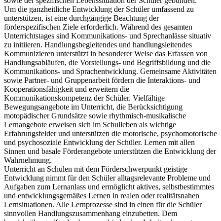
sowie der spezifischen Lebenssituation der Schüler gebunden.
Um die ganzheitliche Entwicklung der Schüler umfassend zu
unterstützen, ist eine durchgängige Beachtung der
förderspezifischen Ziele erforderlich. Während des gesamten
Unterrichtstages sind Kommunikations- und Sprechanlässe situativ
zu initiieren. Handlungsbegleitendes und handlungsleitendes
Kommunizieren unterstützt in besonderer Weise das Erfassen von
Handlungsabläufen, die Vorstellungs- und Begriffsbildung und die
Kommunikations- und Sprachentwicklung. Gemeinsame Aktivitäten
sowie Partner- und Gruppenarbeit fördern die Interaktions- und
Kooperationsfähigkeit und erweitern die
Kommunikationskompetenz der Schüler. Vielfältige
Bewegungsangebote im Unterricht, die Berücksichtigung
motopädischer Grundsätze sowie rhythmisch-musikalische
Lernangebote erweisen sich im Schulleben als wichtige
Erfahrungsfelder und unterstützen die motorische, psychomotorische
und psychosoziale Entwicklung der Schüler. Lernen mit allen
Sinnen und basale Förderangebote unterstützen die Entwicklung der
Wahrnehmung.
Unterricht an Schulen mit dem Förderschwerpunkt geistige
Entwicklung nimmt für den Schüler alltagsrelevante Probleme und
Aufgaben zum Lernanlass und ermöglicht aktives, selbstbestimmtes
und entwicklungsgemäßes Lernen in realen oder realitätsnahen
Lernsituationen. Alle Lernprozesse sind in einen für die Schüler
sinnvollen Handlungszusammenhang einzubetten. Dem