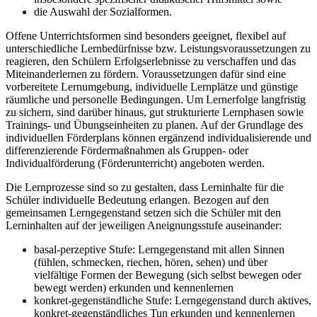
die Auswahl der Sozialformen.
Offene Unterrichtsformen sind besonders geeignet, flexibel auf
unterschiedliche Lernbedürfnisse bzw. Leistungsvoraussetzungen zu
reagieren, den Schülern Erfolgserlebnisse zu verschaffen und das
Miteinanderlernen zu fördern. Voraussetzungen dafür sind eine
vorbereitete Lernumgebung, individuelle Lernplätze und günstige
räumliche und personelle Bedingungen. Um Lernerfolge langfristig
zu sichern, sind darüber hinaus, gut strukturierte Lernphasen sowie
Trainings- und Übungseinheiten zu planen. Auf der Grundlage des
individuellen Förderplans können ergänzend individualisierende und
differenzierende Fördermaßnahmen als Gruppen- oder
Individualförderung (Förderunterricht) angeboten werden.
Die Lernprozesse sind so zu gestalten, dass Lerninhalte für die
Schüler individuelle Bedeutung erlangen. Bezogen auf den
gemeinsamen Lerngegenstand setzen sich die Schüler mit den
Lerninhalten auf der jeweiligen Aneignungsstufe auseinander:
basal-perzeptive Stufe: Lerngegenstand mit allen Sinnen
(fühlen, schmecken, riechen, hören, sehen) und über
vielfältige Formen der Bewegung (sich selbst bewegen oder
bewegt werden) erkunden und kennenlernen
konkret-gegenständliche Stufe: Lerngegenstand durch aktives,
konkret-gegenständliches Tun erkunden und kennenlernen