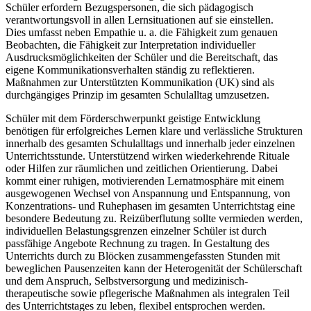
Schüler erfordern Bezugspersonen, die sich pädagogisch
verantwortungsvoll in allen Lernsituationen auf sie einstellen.
Dies umfasst neben Empathie u. a. die Fähigkeit zum genauen
Beobachten, die Fähigkeit zur Interpretation individueller
Ausdrucksmöglichkeiten der Schüler und die Bereitschaft, das
eigene Kommunikationsverhalten ständig zu reflektieren.
Maßnahmen zur Unterstützten Kommunikation (UK) sind als
durchgängiges Prinzip im gesamten Schulalltag umzusetzen.
Schüler mit dem Förderschwerpunkt geistige Entwicklung
benötigen für erfolgreiches Lernen klare und verlässliche Strukturen
innerhalb des gesamten Schulalltags und innerhalb jeder einzelnen
Unterrichtsstunde. Unterstützend wirken wiederkehrende Rituale
oder Hilfen zur räumlichen und zeitlichen Orientierung. Dabei
kommt einer ruhigen, motivierenden Lernatmosphäre mit einem
ausgewogenen Wechsel von Anspannung und Entspannung, von
Konzentrations- und Ruhephasen im gesamten Unterrichtstag eine
besondere Bedeutung zu. Reizüberflutung sollte vermieden werden,
individuellen Belastungsgrenzen einzelner Schüler ist durch
passfähige Angebote Rechnung zu tragen. In Gestaltung des
Unterrichts durch zu Blöcken zusammengefassten Stunden mit
beweglichen Pausenzeiten kann der Heterogenität der Schülerschaft
und dem Anspruch, Selbstversorgung und medizinisch-
therapeutische sowie pflegerische Maßnahmen als integralen Teil
des Unterrichtstages zu leben, flexibel entsprochen werden.