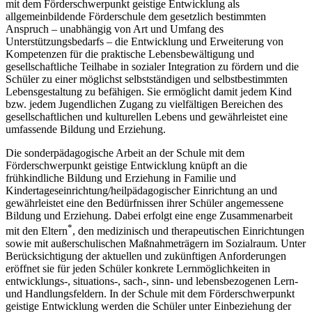
mit dem Förderschwerpunkt geistige Entwicklung als
allgemeinbildende Förderschule dem gesetzlich bestimmten
Anspruch – unabhängig von Art und Umfang des
Unterstützungsbedarfs – die Entwicklung und Erweiterung von
Kompetenzen für die praktische Lebensbewältigung und
gesellschaftliche Teilhabe in sozialer Integration zu fördern und die
Schüler zu einer möglichst selbstständigen und selbstbestimmten
Lebensgestaltung zu befähigen. Sie ermöglicht damit jedem Kind
bzw. jedem Jugendlichen Zugang zu vielfältigen Bereichen des
gesellschaftlichen und kulturellen Lebens und gewährleistet eine
umfassende Bildung und Erziehung.
Die sonderpädagogische Arbeit an der Schule mit dem
Förderschwerpunkt geistige Entwicklung knüpft an die
frühkindliche Bildung und Erziehung in Familie und
Kindertageseinrichtung/heilpädagogischer Einrichtung an und
gewährleistet eine den Bedürfnissen ihrer Schüler angemessene
Bildung und Erziehung. Dabei erfolgt eine enge Zusammenarbeit
*
mit den Eltern
, den medizinisch und therapeutischen Einrichtungen
sowie mit außerschulischen Maßnahmeträgern im Sozialraum. Unter
Berücksichtigung der aktuellen und zukünftigen Anforderungen
eröffnet sie für jeden Schüler konkrete Lernmöglichkeiten in
entwicklungs-, situations-, sach-, sinn- und lebensbezogenen Lern-
und Handlungsfeldern. In der Schule mit dem Förderschwerpunkt
geistige Entwicklung werden die Schüler unter Einbeziehung der