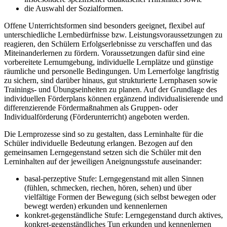
die Auswahl der Sozialformen.
Offene Unterrichtsformen sind besonders geeignet, flexibel auf
unterschiedliche Lernbedürfnisse bzw. Leistungsvoraussetzungen zu
reagieren, den Schülern Erfolgserlebnisse zu verschaffen und das
Miteinanderlernen zu fördern. Voraussetzungen dafür sind eine
vorbereitete Lernumgebung, individuelle Lernplätze und günstige
räumliche und personelle Bedingungen. Um Lernerfolge langfristig
zu sichern, sind darüber hinaus, gut strukturierte Lernphasen sowie
Trainings- und Übungseinheiten zu planen. Auf der Grundlage des
individuellen Förderplans können ergänzend individualisierende und
differenzierende Fördermaßnahmen als Gruppen- oder
Individualförderung (Förderunterricht) angeboten werden.
Die Lernprozesse sind so zu gestalten, dass Lerninhalte für die
Schüler individuelle Bedeutung erlangen. Bezogen auf den
gemeinsamen Lerngegenstand setzen sich die Schüler mit den
Lerninhalten auf der jeweiligen Aneignungsstufe auseinander:
basal-perzeptive Stufe: Lerngegenstand mit allen Sinnen
(fühlen, schmecken, riechen, hören, sehen) und über
vielfältige Formen der Bewegung (sich selbst bewegen oder
bewegt werden) erkunden und kennenlernen
konkret-gegenständliche Stufe: Lerngegenstand durch aktives,
konkret-gegenständliches Tun erkunden und kennenlernen