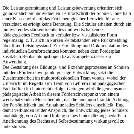
Die Leistungsermittlung und Leistungsbewertung orientiert sich
grundsätzlich am individuellen Lernfortschritt der Schüler. Innerhalb
einer Klasse wird auf das Erreichen gleicher Lernziele für alle
verzichtet, es erfolgt keine Benotung. Die Schüler erhalten durch ein
motivierendes stärkenorientiertes und wertschätzendes
pädagogisches Feedback in verbaler bzw. visualisierter Form
regelmäßig, z. T. auch in kurzen Zeitabständen eine Rückmeldung
über ihren Leistungsstand. Zur Ermittlung und Dokumentation des
individuellen Lernfortschrittes kommen neben dem Förderplan
zusätzlich Beobachtungsbögen bzw. Kompetenzraster zur
Anwendung.
Die Gestaltung des Bildungs- und Erziehungsprozesses an Schulen
mit dem Förderschwerpunkt geistige Entwicklung setzt die
Zusammenarbeit im multiprofessionellen Team voraus, wobei der
Unterricht im Regelfall im Team von Lehrern und pädagogischen
Fachkräften im Unterricht erfolgt. Getragen wird die gemeinsame
pädagogische Arbeit in diesem Förderschwerpunkt von einem
wertschätzenden Menschenbild, das die uneingeschränkte Achtung
der Persönlichkeit und Annahme jedes Schülers einschließt. Eng
damit verbunden ist der Anspruch, die Entwicklung jedes Schülers
unabhängig von Art und Umfang seines Unterstützungsbedarfs in
Anerkennung des Rechts auf Selbstbestimmung wirkungsvoll zu
unterstützen.