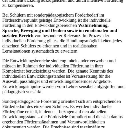
der Lernentwicklung auszugleichen und durch intensive Förderung
zu kompensieren.
Bei Schülern mit sonderpädagogischem Förderbedarf im
Förderschwerpunkt geistige Entwicklung ist die individuelle
Förderung in den Entwicklungsbereichen
Wahrnehmung,
Sprache, Bewegung und Denken
sowie im emotionalen und
sozialen Bereich
von besonderer Relevanz. Im Prozess der
individuellen Förderung gilt es, die Handlungsmöglichkeiten jedes
einzelnen Schülers zu erkennen und in realitätsnahen
Lernsituationen systematisch zu erweitern.
Die Entwicklungsbereiche sind eng miteinander verwoben und
müssen im Rahmen der individuellen Förderung in ihrer
Komplexität berücksichtigt werden. Die genaue Kenntnis des
individuellen Entwicklungsstandes ist Voraussetzung für die
Auswahl passfähiger und entwicklungsfördernder Angebote.
Entwicklungsimpulse werden vom Lehrer sensibel aufgegriffen und
pädagogisch verstärkt.
Sonderpädagogische Förderung orientiert sich am entsprechenden
Förderbedarf des einzelnen Schülers. Es werden individuelle
Förderpläne erstellt, in denen – bezogen auf den aktuellen
Entwicklungsstand – die Förderziele formuliert und die sich daraus
ergebenden Fördermaßnahmen und Verantwortlichkeiten
dokumentiert werden. Die Ergebnisse sind regelmäßig zu