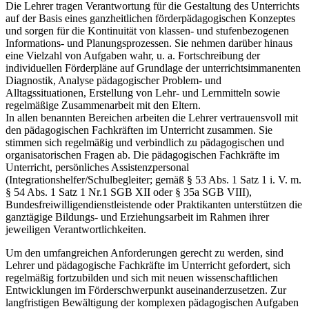
Die Lehrer tragen Verantwortung für die Gestaltung des Unterrichts
auf der Basis eines ganzheitlichen förderpädagogischen Konzeptes
und sorgen für die Kontinuität von klassen- und stufenbezogenen
Informations- und Planungsprozessen. Sie nehmen darüber hinaus
eine Vielzahl von Aufgaben wahr, u. a. Fortschreibung der
individuellen Förderpläne auf Grundlage der unterrichtsimmanenten
Diagnostik, Analyse pädagogischer Problem- und
Alltagssituationen, Erstellung von Lehr- und Lernmitteln sowie
regelmäßige Zusammenarbeit mit den Eltern.
In allen benannten Bereichen arbeiten die Lehrer vertrauensvoll mit
den pädagogischen Fachkräften im Unterricht zusammen. Sie
stimmen sich regelmäßig und verbindlich zu pädagogischen und
organisatorischen Fragen ab. Die pädagogischen Fachkräfte im
Unterricht, persönliches Assistenzpersonal
(Integrationshelfer/Schulbegleiter; gemäß § 53 Abs. 1 Satz 1 i. V. m.
§ 54 Abs. 1 Satz 1 Nr.1 SGB XII oder § 35a SGB VIII),
Bundesfreiwilligendienstleistende oder Praktikanten unterstützen die
ganztägige Bildungs- und Erziehungsarbeit im Rahmen ihrer
jeweiligen Verantwortlichkeiten.
Um den umfangreichen Anforderungen gerecht zu werden, sind
Lehrer und pädagogische Fachkräfte im Unterricht gefordert, sich
regelmäßig fortzubilden und sich mit neuen wissenschaftlichen
Entwicklungen im Förderschwerpunkt auseinanderzusetzen. Zur
langfristigen Bewältigung der komplexen pädagogischen Aufgaben