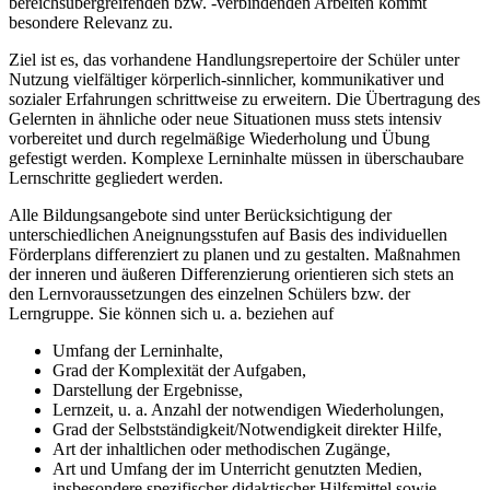
bereichsübergreifenden bzw. -verbindenden Arbeiten kommt
besondere Relevanz zu.
Ziel ist es, das vorhandene Handlungsrepertoire der Schüler unter
Nutzung vielfältiger körperlich-sinnlicher, kommunikativer und
sozialer Erfahrungen schrittweise zu erweitern. Die Übertragung des
Gelernten in ähnliche oder neue Situationen muss stets intensiv
vorbereitet und durch regelmäßige Wiederholung und Übung
gefestigt werden. Komplexe Lerninhalte müssen in überschaubare
Lernschritte gegliedert werden.
Alle Bildungsangebote sind unter Berücksichtigung der
unterschiedlichen Aneignungsstufen auf Basis des individuellen
Förderplans differenziert zu planen und zu gestalten. Maßnahmen
der inneren und äußeren Differenzierung orientieren sich stets an
den Lernvoraussetzungen des einzelnen Schülers bzw. der
Lerngruppe. Sie können sich u. a. beziehen auf
Umfang der Lerninhalte,
Grad der Komplexität der Aufgaben,
Darstellung der Ergebnisse,
Lernzeit, u. a. Anzahl der notwendigen Wiederholungen,
Grad der Selbstständigkeit/Notwendigkeit direkter Hilfe,
Art der inhaltlichen oder methodischen Zugänge,
Art und Umfang der im Unterricht genutzten Medien,
insbesondere spezifischer didaktischer Hilfsmittel sowie