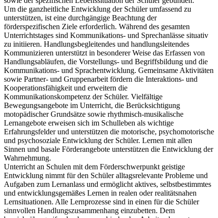
sowie der spezifischen Lebenssituation der Schüler gebunden.
Um die ganzheitliche Entwicklung der Schüler umfassend zu
unterstützen, ist eine durchgängige Beachtung der
förderspezifischen Ziele erforderlich. Während des gesamten
Unterrichtstages sind Kommunikations- und Sprechanlässe situativ
zu initiieren. Handlungsbegleitendes und handlungsleitendes
Kommunizieren unterstützt in besonderer Weise das Erfassen von
Handlungsabläufen, die Vorstellungs- und Begriffsbildung und die
Kommunikations- und Sprachentwicklung. Gemeinsame Aktivitäten
sowie Partner- und Gruppenarbeit fördern die Interaktions- und
Kooperationsfähigkeit und erweitern die
Kommunikationskompetenz der Schüler. Vielfältige
Bewegungsangebote im Unterricht, die Berücksichtigung
motopädischer Grundsätze sowie rhythmisch-musikalische
Lernangebote erweisen sich im Schulleben als wichtige
Erfahrungsfelder und unterstützen die motorische, psychomotorische
und psychosoziale Entwicklung der Schüler. Lernen mit allen
Sinnen und basale Förderangebote unterstützen die Entwicklung der
Wahrnehmung.
Unterricht an Schulen mit dem Förderschwerpunkt geistige
Entwicklung nimmt für den Schüler alltagsrelevante Probleme und
Aufgaben zum Lernanlass und ermöglicht aktives, selbstbestimmtes
und entwicklungsgemäßes Lernen in realen oder realitätsnahen
Lernsituationen. Alle Lernprozesse sind in einen für die Schüler
sinnvollen Handlungszusammenhang einzubetten. Dem