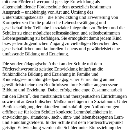
mit dem Förderschwerpunkt geistige Entwicklung als
allgemeinbildende Förderschule dem gesetzlich bestimmten
Anspruch – unabhängig von Art und Umfang des
Unterstützungsbedarfs – die Entwicklung und Erweiterung von
Kompetenzen für die praktische Lebensbewältigung und
gesellschaftliche Teilhabe in sozialer Integration zu fördern und die
Schüler zu einer möglichst selbstständigen und selbstbestimmten
Lebensgestaltung zu befähigen. Sie ermöglicht damit jedem Kind
bzw. jedem Jugendlichen Zugang zu vielfältigen Bereichen des
gesellschaftlichen und kulturellen Lebens und gewährleistet eine
umfassende Bildung und Erziehung.
Die sonderpädagogische Arbeit an der Schule mit dem
Förderschwerpunkt geistige Entwicklung knüpft an die
frühkindliche Bildung und Erziehung in Familie und
Kindertageseinrichtung/heilpädagogischer Einrichtung an und
gewährleistet eine den Bedürfnissen ihrer Schüler angemessene
Bildung und Erziehung. Dabei erfolgt eine enge Zusammenarbeit
*
mit den Eltern
, den medizinisch und therapeutischen Einrichtungen
sowie mit außerschulischen Maßnahmeträgern im Sozialraum. Unter
Berücksichtigung der aktuellen und zukünftigen Anforderungen
eröffnet sie für jeden Schüler konkrete Lernmöglichkeiten in
entwicklungs-, situations-, sach-, sinn- und lebensbezogenen Lern-
und Handlungsfeldern. In der Schule mit dem Förderschwerpunkt
geistige Entwicklung werden die Schüler unter Einbeziehung der