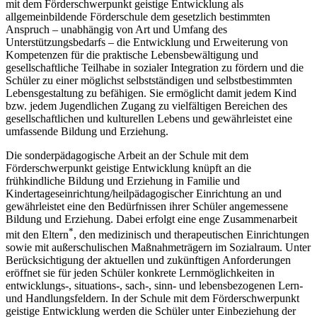
mit dem Förderschwerpunkt geistige Entwicklung als
allgemeinbildende Förderschule dem gesetzlich bestimmten
Anspruch – unabhängig von Art und Umfang des
Unterstützungsbedarfs – die Entwicklung und Erweiterung von
Kompetenzen für die praktische Lebensbewältigung und
gesellschaftliche Teilhabe in sozialer Integration zu fördern und die
Schüler zu einer möglichst selbstständigen und selbstbestimmten
Lebensgestaltung zu befähigen. Sie ermöglicht damit jedem Kind
bzw. jedem Jugendlichen Zugang zu vielfältigen Bereichen des
gesellschaftlichen und kulturellen Lebens und gewährleistet eine
umfassende Bildung und Erziehung.
Die sonderpädagogische Arbeit an der Schule mit dem
Förderschwerpunkt geistige Entwicklung knüpft an die
frühkindliche Bildung und Erziehung in Familie und
Kindertageseinrichtung/heilpädagogischer Einrichtung an und
gewährleistet eine den Bedürfnissen ihrer Schüler angemessene
Bildung und Erziehung. Dabei erfolgt eine enge Zusammenarbeit
*
mit den Eltern
, den medizinisch und therapeutischen Einrichtungen
sowie mit außerschulischen Maßnahmeträgern im Sozialraum. Unter
Berücksichtigung der aktuellen und zukünftigen Anforderungen
eröffnet sie für jeden Schüler konkrete Lernmöglichkeiten in
entwicklungs-, situations-, sach-, sinn- und lebensbezogenen Lern-
und Handlungsfeldern. In der Schule mit dem Förderschwerpunkt
geistige Entwicklung werden die Schüler unter Einbeziehung der