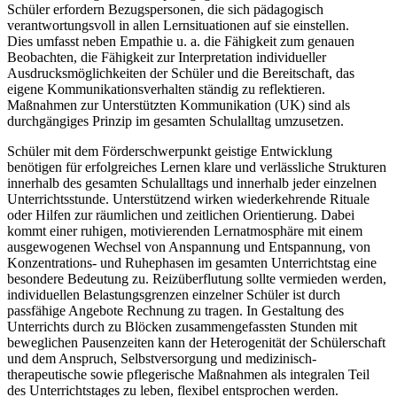
Schüler erfordern Bezugspersonen, die sich pädagogisch
verantwortungsvoll in allen Lernsituationen auf sie einstellen.
Dies umfasst neben Empathie u. a. die Fähigkeit zum genauen
Beobachten, die Fähigkeit zur Interpretation individueller
Ausdrucksmöglichkeiten der Schüler und die Bereitschaft, das
eigene Kommunikationsverhalten ständig zu reflektieren.
Maßnahmen zur Unterstützten Kommunikation (UK) sind als
durchgängiges Prinzip im gesamten Schulalltag umzusetzen.
Schüler mit dem Förderschwerpunkt geistige Entwicklung
benötigen für erfolgreiches Lernen klare und verlässliche Strukturen
innerhalb des gesamten Schulalltags und innerhalb jeder einzelnen
Unterrichtsstunde. Unterstützend wirken wiederkehrende Rituale
oder Hilfen zur räumlichen und zeitlichen Orientierung. Dabei
kommt einer ruhigen, motivierenden Lernatmosphäre mit einem
ausgewogenen Wechsel von Anspannung und Entspannung, von
Konzentrations- und Ruhephasen im gesamten Unterrichtstag eine
besondere Bedeutung zu. Reizüberflutung sollte vermieden werden,
individuellen Belastungsgrenzen einzelner Schüler ist durch
passfähige Angebote Rechnung zu tragen. In Gestaltung des
Unterrichts durch zu Blöcken zusammengefassten Stunden mit
beweglichen Pausenzeiten kann der Heterogenität der Schülerschaft
und dem Anspruch, Selbstversorgung und medizinisch-
therapeutische sowie pflegerische Maßnahmen als integralen Teil
des Unterrichtstages zu leben, flexibel entsprochen werden.