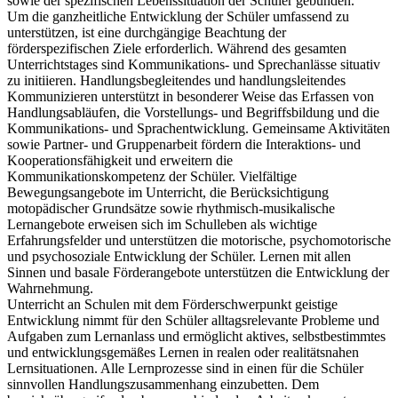
sowie der spezifischen Lebenssituation der Schüler gebunden.
Um die ganzheitliche Entwicklung der Schüler umfassend zu
unterstützen, ist eine durchgängige Beachtung der
förderspezifischen Ziele erforderlich. Während des gesamten
Unterrichtstages sind Kommunikations- und Sprechanlässe situativ
zu initiieren. Handlungsbegleitendes und handlungsleitendes
Kommunizieren unterstützt in besonderer Weise das Erfassen von
Handlungsabläufen, die Vorstellungs- und Begriffsbildung und die
Kommunikations- und Sprachentwicklung. Gemeinsame Aktivitäten
sowie Partner- und Gruppenarbeit fördern die Interaktions- und
Kooperationsfähigkeit und erweitern die
Kommunikationskompetenz der Schüler. Vielfältige
Bewegungsangebote im Unterricht, die Berücksichtigung
motopädischer Grundsätze sowie rhythmisch-musikalische
Lernangebote erweisen sich im Schulleben als wichtige
Erfahrungsfelder und unterstützen die motorische, psychomotorische
und psychosoziale Entwicklung der Schüler. Lernen mit allen
Sinnen und basale Förderangebote unterstützen die Entwicklung der
Wahrnehmung.
Unterricht an Schulen mit dem Förderschwerpunkt geistige
Entwicklung nimmt für den Schüler alltagsrelevante Probleme und
Aufgaben zum Lernanlass und ermöglicht aktives, selbstbestimmtes
und entwicklungsgemäßes Lernen in realen oder realitätsnahen
Lernsituationen. Alle Lernprozesse sind in einen für die Schüler
sinnvollen Handlungszusammenhang einzubetten. Dem