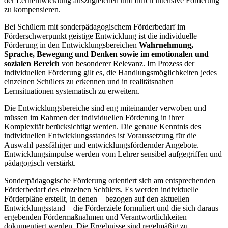
der Lernentwicklung auszugleichen und durch intensive Förderung
zu kompensieren.
Bei Schülern mit sonderpädagogischem Förderbedarf im
Förderschwerpunkt geistige Entwicklung ist die individuelle
Förderung in den Entwicklungsbereichen
Wahrnehmung,
Sprache, Bewegung und Denken
sowie im emotionalen und
sozialen Bereich
von besonderer Relevanz. Im Prozess der
individuellen Förderung gilt es, die Handlungsmöglichkeiten jedes
einzelnen Schülers zu erkennen und in realitätsnahen
Lernsituationen systematisch zu erweitern.
Die Entwicklungsbereiche sind eng miteinander verwoben und
müssen im Rahmen der individuellen Förderung in ihrer
Komplexität berücksichtigt werden. Die genaue Kenntnis des
individuellen Entwicklungsstandes ist Voraussetzung für die
Auswahl passfähiger und entwicklungsfördernder Angebote.
Entwicklungsimpulse werden vom Lehrer sensibel aufgegriffen und
pädagogisch verstärkt.
Sonderpädagogische Förderung orientiert sich am entsprechenden
Förderbedarf des einzelnen Schülers. Es werden individuelle
Förderpläne erstellt, in denen – bezogen auf den aktuellen
Entwicklungsstand – die Förderziele formuliert und die sich daraus
ergebenden Fördermaßnahmen und Verantwortlichkeiten
dokumentiert werden. Die Ergebnisse sind regelmäßig zu