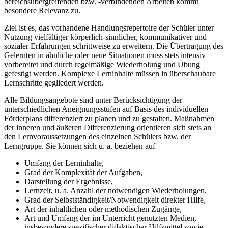
bereichsübergreifenden bzw. -verbindenden Arbeiten kommt
besondere Relevanz zu.
Ziel ist es, das vorhandene Handlungsrepertoire der Schüler unter
Nutzung vielfältiger körperlich-sinnlicher, kommunikativer und
sozialer Erfahrungen schrittweise zu erweitern. Die Übertragung des
Gelernten in ähnliche oder neue Situationen muss stets intensiv
vorbereitet und durch regelmäßige Wiederholung und Übung
gefestigt werden. Komplexe Lerninhalte müssen in überschaubare
Lernschritte gegliedert werden.
Alle Bildungsangebote sind unter Berücksichtigung der
unterschiedlichen Aneignungsstufen auf Basis des individuellen
Förderplans differenziert zu planen und zu gestalten. Maßnahmen
der inneren und äußeren Differenzierung orientieren sich stets an
den Lernvoraussetzungen des einzelnen Schülers bzw. der
Lerngruppe. Sie können sich u. a. beziehen auf
Umfang der Lerninhalte,
Grad der Komplexität der Aufgaben,
Darstellung der Ergebnisse,
Lernzeit, u. a. Anzahl der notwendigen Wiederholungen,
Grad der Selbstständigkeit/Notwendigkeit direkter Hilfe,
Art der inhaltlichen oder methodischen Zugänge,
Art und Umfang der im Unterricht genutzten Medien,
insbesondere spezifischer didaktischer Hilfsmittel sowie