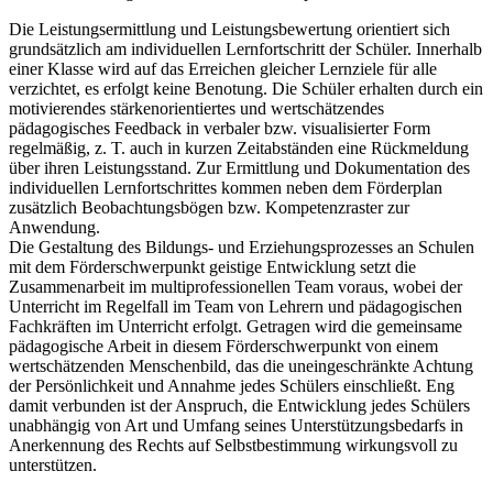
Die Leistungsermittlung und Leistungsbewertung orientiert sich
grundsätzlich am individuellen Lernfortschritt der Schüler. Innerhalb
einer Klasse wird auf das Erreichen gleicher Lernziele für alle
verzichtet, es erfolgt keine Benotung. Die Schüler erhalten durch ein
motivierendes stärkenorientiertes und wertschätzendes
pädagogisches Feedback in verbaler bzw. visualisierter Form
regelmäßig, z. T. auch in kurzen Zeitabständen eine Rückmeldung
über ihren Leistungsstand. Zur Ermittlung und Dokumentation des
individuellen Lernfortschrittes kommen neben dem Förderplan
zusätzlich Beobachtungsbögen bzw. Kompetenzraster zur
Anwendung.
Die Gestaltung des Bildungs- und Erziehungsprozesses an Schulen
mit dem Förderschwerpunkt geistige Entwicklung setzt die
Zusammenarbeit im multiprofessionellen Team voraus, wobei der
Unterricht im Regelfall im Team von Lehrern und pädagogischen
Fachkräften im Unterricht erfolgt. Getragen wird die gemeinsame
pädagogische Arbeit in diesem Förderschwerpunkt von einem
wertschätzenden Menschenbild, das die uneingeschränkte Achtung
der Persönlichkeit und Annahme jedes Schülers einschließt. Eng
damit verbunden ist der Anspruch, die Entwicklung jedes Schülers
unabhängig von Art und Umfang seines Unterstützungsbedarfs in
Anerkennung des Rechts auf Selbstbestimmung wirkungsvoll zu
unterstützen.