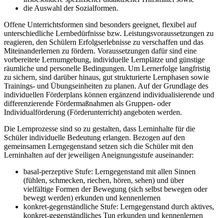
die Auswahl der Sozialformen.
Offene Unterrichtsformen sind besonders geeignet, flexibel auf
unterschiedliche Lernbedürfnisse bzw. Leistungsvoraussetzungen zu
reagieren, den Schülern Erfolgserlebnisse zu verschaffen und das
Miteinanderlernen zu fördern. Voraussetzungen dafür sind eine
vorbereitete Lernumgebung, individuelle Lernplätze und günstige
räumliche und personelle Bedingungen. Um Lernerfolge langfristig
zu sichern, sind darüber hinaus, gut strukturierte Lernphasen sowie
Trainings- und Übungseinheiten zu planen. Auf der Grundlage des
individuellen Förderplans können ergänzend individualisierende und
differenzierende Fördermaßnahmen als Gruppen- oder
Individualförderung (Förderunterricht) angeboten werden.
Die Lernprozesse sind so zu gestalten, dass Lerninhalte für die
Schüler individuelle Bedeutung erlangen. Bezogen auf den
gemeinsamen Lerngegenstand setzen sich die Schüler mit den
Lerninhalten auf der jeweiligen Aneignungsstufe auseinander:
basal-perzeptive Stufe: Lerngegenstand mit allen Sinnen
(fühlen, schmecken, riechen, hören, sehen) und über
vielfältige Formen der Bewegung (sich selbst bewegen oder
bewegt werden) erkunden und kennenlernen
konkret-gegenständliche Stufe: Lerngegenstand durch aktives,
konkret-gegenständliches Tun erkunden und kennenlernen