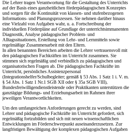
Die Lehrer tragen Verantwortung für die Gestaltung des Unterrichts
auf der Basis eines ganzheitlichen förderpädagogischen Konzeptes
und sorgen für die Kontinuität von klassen- und stufenbezogenen
Informations- und Planungsprozessen. Sie nehmen darüber hinaus
eine Vielzahl von Aufgaben wahr, u. a. Fortschreibung der
individuellen Förderpläne auf Grundlage der unterrichtsimmanenten
Diagnostik, Analyse pädagogischer Problem- und
Alltagssituationen, Erstellung von Lehr- und Lernmitteln sowie
regelmäßige Zusammenarbeit mit den Eltern.
In allen benannten Bereichen arbeiten die Lehrer vertrauensvoll mit
den pädagogischen Fachkräften im Unterricht zusammen. Sie
stimmen sich regelmäßig und verbindlich zu pädagogischen und
organisatorischen Fragen ab. Die pädagogischen Fachkräfte im
Unterricht, persönliches Assistenzpersonal
(Integrationshelfer/Schulbegleiter; gemäß § 53 Abs. 1 Satz 1 i. V. m.
§ 54 Abs. 1 Satz 1 Nr.1 SGB XII oder § 35a SGB VIII),
Bundesfreiwilligendienstleistende oder Praktikanten unterstützen die
ganztägige Bildungs- und Erziehungsarbeit im Rahmen ihrer
jeweiligen Verantwortlichkeiten.
Um den umfangreichen Anforderungen gerecht zu werden, sind
Lehrer und pädagogische Fachkräfte im Unterricht gefordert, sich
regelmäßig fortzubilden und sich mit neuen wissenschaftlichen
Entwicklungen im Förderschwerpunkt auseinanderzusetzen. Zur
langfristigen Bewältigung der komplexen pädagogischen Aufgaben