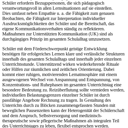
Schüler erfordern Bezugspersonen, die sich pädagogisch
verantwortungsvoll in allen Lernsituationen auf sie einstellen.
Dies umfasst neben Empathie u. a. die Fähigkeit zum genauen
Beobachten, die Fähigkeit zur Interpretation individueller
Ausdrucksmöglichkeiten der Schüler und die Bereitschaft, das
eigene Kommunikationsverhalten ständig zu reflektieren.
Maßnahmen zur Unterstützten Kommunikation (UK) sind als
durchgängiges Prinzip im gesamten Schulalltag umzusetzen.
Schüler mit dem Förderschwerpunkt geistige Entwicklung
benötigen für erfolgreiches Lernen klare und verlässliche Strukturen
innerhalb des gesamten Schulalltags und innerhalb jeder einzelnen
Unterrichtsstunde. Unterstützend wirken wiederkehrende Rituale
oder Hilfen zur räumlichen und zeitlichen Orientierung. Dabei
kommt einer ruhigen, motivierenden Lernatmosphäre mit einem
ausgewogenen Wechsel von Anspannung und Entspannung, von
Konzentrations- und Ruhephasen im gesamten Unterrichtstag eine
besondere Bedeutung zu. Reizüberflutung sollte vermieden werden,
individuellen Belastungsgrenzen einzelner Schüler ist durch
passfähige Angebote Rechnung zu tragen. In Gestaltung des
Unterrichts durch zu Blöcken zusammengefassten Stunden mit
beweglichen Pausenzeiten kann der Heterogenität der Schülerschaft
und dem Anspruch, Selbstversorgung und medizinisch-
therapeutische sowie pflegerische Maßnahmen als integralen Teil
des Unterrichtstages zu leben, flexibel entsprochen werden.