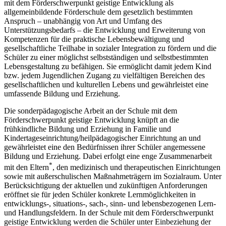
mit dem Förderschwerpunkt geistige Entwicklung als
allgemeinbildende Förderschule dem gesetzlich bestimmten
Anspruch – unabhängig von Art und Umfang des
Unterstützungsbedarfs – die Entwicklung und Erweiterung von
Kompetenzen für die praktische Lebensbewältigung und
gesellschaftliche Teilhabe in sozialer Integration zu fördern und die
Schüler zu einer möglichst selbstständigen und selbstbestimmten
Lebensgestaltung zu befähigen. Sie ermöglicht damit jedem Kind
bzw. jedem Jugendlichen Zugang zu vielfältigen Bereichen des
gesellschaftlichen und kulturellen Lebens und gewährleistet eine
umfassende Bildung und Erziehung.
Die sonderpädagogische Arbeit an der Schule mit dem
Förderschwerpunkt geistige Entwicklung knüpft an die
frühkindliche Bildung und Erziehung in Familie und
Kindertageseinrichtung/heilpädagogischer Einrichtung an und
gewährleistet eine den Bedürfnissen ihrer Schüler angemessene
Bildung und Erziehung. Dabei erfolgt eine enge Zusammenarbeit
*
mit den Eltern
, den medizinisch und therapeutischen Einrichtungen
sowie mit außerschulischen Maßnahmeträgern im Sozialraum. Unter
Berücksichtigung der aktuellen und zukünftigen Anforderungen
eröffnet sie für jeden Schüler konkrete Lernmöglichkeiten in
entwicklungs-, situations-, sach-, sinn- und lebensbezogenen Lern-
und Handlungsfeldern. In der Schule mit dem Förderschwerpunkt
geistige Entwicklung werden die Schüler unter Einbeziehung der