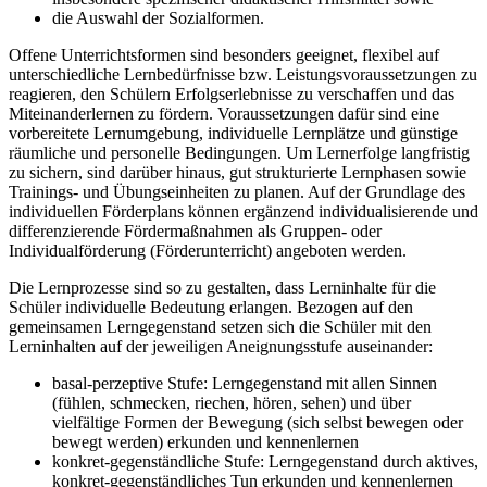
die Auswahl der Sozialformen.
Offene Unterrichtsformen sind besonders geeignet, flexibel auf
unterschiedliche Lernbedürfnisse bzw. Leistungsvoraussetzungen zu
reagieren, den Schülern Erfolgserlebnisse zu verschaffen und das
Miteinanderlernen zu fördern. Voraussetzungen dafür sind eine
vorbereitete Lernumgebung, individuelle Lernplätze und günstige
räumliche und personelle Bedingungen. Um Lernerfolge langfristig
zu sichern, sind darüber hinaus, gut strukturierte Lernphasen sowie
Trainings- und Übungseinheiten zu planen. Auf der Grundlage des
individuellen Förderplans können ergänzend individualisierende und
differenzierende Fördermaßnahmen als Gruppen- oder
Individualförderung (Förderunterricht) angeboten werden.
Die Lernprozesse sind so zu gestalten, dass Lerninhalte für die
Schüler individuelle Bedeutung erlangen. Bezogen auf den
gemeinsamen Lerngegenstand setzen sich die Schüler mit den
Lerninhalten auf der jeweiligen Aneignungsstufe auseinander:
basal-perzeptive Stufe: Lerngegenstand mit allen Sinnen
(fühlen, schmecken, riechen, hören, sehen) und über
vielfältige Formen der Bewegung (sich selbst bewegen oder
bewegt werden) erkunden und kennenlernen
konkret-gegenständliche Stufe: Lerngegenstand durch aktives,
konkret-gegenständliches Tun erkunden und kennenlernen