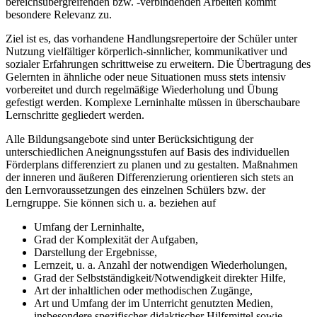
bereichsübergreifenden bzw. -verbindenden Arbeiten kommt
besondere Relevanz zu.
Ziel ist es, das vorhandene Handlungsrepertoire der Schüler unter
Nutzung vielfältiger körperlich-sinnlicher, kommunikativer und
sozialer Erfahrungen schrittweise zu erweitern. Die Übertragung des
Gelernten in ähnliche oder neue Situationen muss stets intensiv
vorbereitet und durch regelmäßige Wiederholung und Übung
gefestigt werden. Komplexe Lerninhalte müssen in überschaubare
Lernschritte gegliedert werden.
Alle Bildungsangebote sind unter Berücksichtigung der
unterschiedlichen Aneignungsstufen auf Basis des individuellen
Förderplans differenziert zu planen und zu gestalten. Maßnahmen
der inneren und äußeren Differenzierung orientieren sich stets an
den Lernvoraussetzungen des einzelnen Schülers bzw. der
Lerngruppe. Sie können sich u. a. beziehen auf
Umfang der Lerninhalte,
Grad der Komplexität der Aufgaben,
Darstellung der Ergebnisse,
Lernzeit, u. a. Anzahl der notwendigen Wiederholungen,
Grad der Selbstständigkeit/Notwendigkeit direkter Hilfe,
Art der inhaltlichen oder methodischen Zugänge,
Art und Umfang der im Unterricht genutzten Medien,
insbesondere spezifischer didaktischer Hilfsmittel sowie