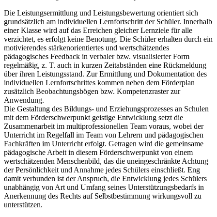
Die Leistungsermittlung und Leistungsbewertung orientiert sich
grundsätzlich am individuellen Lernfortschritt der Schüler. Innerhalb
einer Klasse wird auf das Erreichen gleicher Lernziele für alle
verzichtet, es erfolgt keine Benotung. Die Schüler erhalten durch ein
motivierendes stärkenorientiertes und wertschätzendes
pädagogisches Feedback in verbaler bzw. visualisierter Form
regelmäßig, z. T. auch in kurzen Zeitabständen eine Rückmeldung
über ihren Leistungsstand. Zur Ermittlung und Dokumentation des
individuellen Lernfortschrittes kommen neben dem Förderplan
zusätzlich Beobachtungsbögen bzw. Kompetenzraster zur
Anwendung.
Die Gestaltung des Bildungs- und Erziehungsprozesses an Schulen
mit dem Förderschwerpunkt geistige Entwicklung setzt die
Zusammenarbeit im multiprofessionellen Team voraus, wobei der
Unterricht im Regelfall im Team von Lehrern und pädagogischen
Fachkräften im Unterricht erfolgt. Getragen wird die gemeinsame
pädagogische Arbeit in diesem Förderschwerpunkt von einem
wertschätzenden Menschenbild, das die uneingeschränkte Achtung
der Persönlichkeit und Annahme jedes Schülers einschließt. Eng
damit verbunden ist der Anspruch, die Entwicklung jedes Schülers
unabhängig von Art und Umfang seines Unterstützungsbedarfs in
Anerkennung des Rechts auf Selbstbestimmung wirkungsvoll zu
unterstützen.