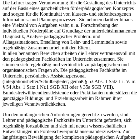
Die Lehrer tragen Verantwortung für die Gestaltung des Unterrichts
auf der Basis eines ganzheitlichen förderpädagogischen Konzeptes
und sorgen für die Kontinuität von klassen- und stufenbezogenen
Informations- und Planungsprozessen. Sie nehmen darüber hinaus
eine Vielzahl von Aufgaben wahr, u. a. Fortschreibung der
individuellen Förderpläne auf Grundlage der unterrichtsimmanenten
Diagnostik, Analyse pädagogischer Problem- und
Alltagssituationen, Erstellung von Lehr- und Lernmitteln sowie
regelmäßige Zusammenarbeit mit den Eltern.
In allen benannten Bereichen arbeiten die Lehrer vertrauensvoll mit
den pädagogischen Fachkräften im Unterricht zusammen. Sie
stimmen sich regelmäßig und verbindlich zu pädagogischen und
organisatorischen Fragen ab. Die pädagogischen Fachkräfte im
Unterricht, persönliches Assistenzpersonal
(Integrationshelfer/Schulbegleiter; gemäß § 53 Abs. 1 Satz 1 i. V. m.
§ 54 Abs. 1 Satz 1 Nr.1 SGB XII oder § 35a SGB VIII),
Bundesfreiwilligendienstleistende oder Praktikanten unterstützen die
ganztägige Bildungs- und Erziehungsarbeit im Rahmen ihrer
jeweiligen Verantwortlichkeiten.
Um den umfangreichen Anforderungen gerecht zu werden, sind
Lehrer und pädagogische Fachkräfte im Unterricht gefordert, sich
regelmäßig fortzubilden und sich mit neuen wissenschaftlichen
Entwicklungen im Förderschwerpunkt auseinanderzusetzen. Zur
langfristigen Bewältigung der komplexen pädagogischen Aufgaben