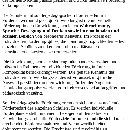
der Lernentwicklung auszugleichen und durch intensive Förderung
zu kompensieren.
Bei Schülern mit sonderpädagogischem Förderbedarf im
Förderschwerpunkt geistige Entwicklung ist die individuelle
Förderung in den Entwicklungsbereichen
Wahrnehmung,
Sprache, Bewegung und Denken
sowie im emotionalen und
sozialen Bereich
von besonderer Relevanz. Im Prozess der
individuellen Förderung gilt es, die Handlungsmöglichkeiten jedes
einzelnen Schülers zu erkennen und in realitätsnahen
Lernsituationen systematisch zu erweitern.
Die Entwicklungsbereiche sind eng miteinander verwoben und
müssen im Rahmen der individuellen Förderung in ihrer
Komplexität berücksichtigt werden. Die genaue Kenntnis des
individuellen Entwicklungsstandes ist Voraussetzung für die
Auswahl passfähiger und entwicklungsfördernder Angebote.
Entwicklungsimpulse werden vom Lehrer sensibel aufgegriffen und
pädagogisch verstärkt.
Sonderpädagogische Förderung orientiert sich am entsprechenden
Förderbedarf des einzelnen Schülers. Es werden individuelle
Förderpläne erstellt, in denen – bezogen auf den aktuellen
Entwicklungsstand – die Förderziele formuliert und die sich daraus
ergebenden Fördermaßnahmen und Verantwortlichkeiten
dokumentiert werden. Die Ergebnisse sind regelmäßig zu