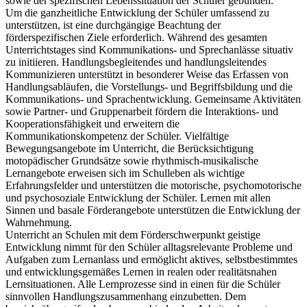
sowie der spezifischen Lebenssituation der Schüler gebunden.
Um die ganzheitliche Entwicklung der Schüler umfassend zu
unterstützen, ist eine durchgängige Beachtung der
förderspezifischen Ziele erforderlich. Während des gesamten
Unterrichtstages sind Kommunikations- und Sprechanlässe situativ
zu initiieren. Handlungsbegleitendes und handlungsleitendes
Kommunizieren unterstützt in besonderer Weise das Erfassen von
Handlungsabläufen, die Vorstellungs- und Begriffsbildung und die
Kommunikations- und Sprachentwicklung. Gemeinsame Aktivitäten
sowie Partner- und Gruppenarbeit fördern die Interaktions- und
Kooperationsfähigkeit und erweitern die
Kommunikationskompetenz der Schüler. Vielfältige
Bewegungsangebote im Unterricht, die Berücksichtigung
motopädischer Grundsätze sowie rhythmisch-musikalische
Lernangebote erweisen sich im Schulleben als wichtige
Erfahrungsfelder und unterstützen die motorische, psychomotorische
und psychosoziale Entwicklung der Schüler. Lernen mit allen
Sinnen und basale Förderangebote unterstützen die Entwicklung der
Wahrnehmung.
Unterricht an Schulen mit dem Förderschwerpunkt geistige
Entwicklung nimmt für den Schüler alltagsrelevante Probleme und
Aufgaben zum Lernanlass und ermöglicht aktives, selbstbestimmtes
und entwicklungsgemäßes Lernen in realen oder realitätsnahen
Lernsituationen. Alle Lernprozesse sind in einen für die Schüler
sinnvollen Handlungszusammenhang einzubetten. Dem