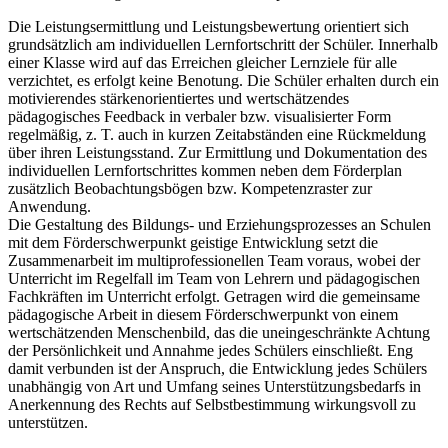
Die Leistungsermittlung und Leistungsbewertung orientiert sich
grundsätzlich am individuellen Lernfortschritt der Schüler. Innerhalb
einer Klasse wird auf das Erreichen gleicher Lernziele für alle
verzichtet, es erfolgt keine Benotung. Die Schüler erhalten durch ein
motivierendes stärkenorientiertes und wertschätzendes
pädagogisches Feedback in verbaler bzw. visualisierter Form
regelmäßig, z. T. auch in kurzen Zeitabständen eine Rückmeldung
über ihren Leistungsstand. Zur Ermittlung und Dokumentation des
individuellen Lernfortschrittes kommen neben dem Förderplan
zusätzlich Beobachtungsbögen bzw. Kompetenzraster zur
Anwendung.
Die Gestaltung des Bildungs- und Erziehungsprozesses an Schulen
mit dem Förderschwerpunkt geistige Entwicklung setzt die
Zusammenarbeit im multiprofessionellen Team voraus, wobei der
Unterricht im Regelfall im Team von Lehrern und pädagogischen
Fachkräften im Unterricht erfolgt. Getragen wird die gemeinsame
pädagogische Arbeit in diesem Förderschwerpunkt von einem
wertschätzenden Menschenbild, das die uneingeschränkte Achtung
der Persönlichkeit und Annahme jedes Schülers einschließt. Eng
damit verbunden ist der Anspruch, die Entwicklung jedes Schülers
unabhängig von Art und Umfang seines Unterstützungsbedarfs in
Anerkennung des Rechts auf Selbstbestimmung wirkungsvoll zu
unterstützen.