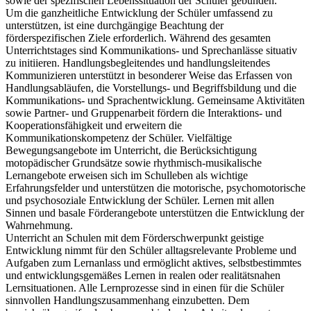
sowie der spezifischen Lebenssituation der Schüler gebunden.
Um die ganzheitliche Entwicklung der Schüler umfassend zu
unterstützen, ist eine durchgängige Beachtung der
förderspezifischen Ziele erforderlich. Während des gesamten
Unterrichtstages sind Kommunikations- und Sprechanlässe situativ
zu initiieren. Handlungsbegleitendes und handlungsleitendes
Kommunizieren unterstützt in besonderer Weise das Erfassen von
Handlungsabläufen, die Vorstellungs- und Begriffsbildung und die
Kommunikations- und Sprachentwicklung. Gemeinsame Aktivitäten
sowie Partner- und Gruppenarbeit fördern die Interaktions- und
Kooperationsfähigkeit und erweitern die
Kommunikationskompetenz der Schüler. Vielfältige
Bewegungsangebote im Unterricht, die Berücksichtigung
motopädischer Grundsätze sowie rhythmisch-musikalische
Lernangebote erweisen sich im Schulleben als wichtige
Erfahrungsfelder und unterstützen die motorische, psychomotorische
und psychosoziale Entwicklung der Schüler. Lernen mit allen
Sinnen und basale Förderangebote unterstützen die Entwicklung der
Wahrnehmung.
Unterricht an Schulen mit dem Förderschwerpunkt geistige
Entwicklung nimmt für den Schüler alltagsrelevante Probleme und
Aufgaben zum Lernanlass und ermöglicht aktives, selbstbestimmtes
und entwicklungsgemäßes Lernen in realen oder realitätsnahen
Lernsituationen. Alle Lernprozesse sind in einen für die Schüler
sinnvollen Handlungszusammenhang einzubetten. Dem