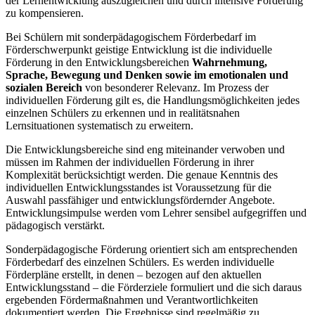
der Lernentwicklung auszugleichen und durch intensive Förderung
zu kompensieren.
Bei Schülern mit sonderpädagogischem Förderbedarf im
Förderschwerpunkt geistige Entwicklung ist die individuelle
Förderung in den Entwicklungsbereichen
Wahrnehmung,
Sprache, Bewegung und Denken
sowie im emotionalen und
sozialen Bereich
von besonderer Relevanz. Im Prozess der
individuellen Förderung gilt es, die Handlungsmöglichkeiten jedes
einzelnen Schülers zu erkennen und in realitätsnahen
Lernsituationen systematisch zu erweitern.
Die Entwicklungsbereiche sind eng miteinander verwoben und
müssen im Rahmen der individuellen Förderung in ihrer
Komplexität berücksichtigt werden. Die genaue Kenntnis des
individuellen Entwicklungsstandes ist Voraussetzung für die
Auswahl passfähiger und entwicklungsfördernder Angebote.
Entwicklungsimpulse werden vom Lehrer sensibel aufgegriffen und
pädagogisch verstärkt.
Sonderpädagogische Förderung orientiert sich am entsprechenden
Förderbedarf des einzelnen Schülers. Es werden individuelle
Förderpläne erstellt, in denen – bezogen auf den aktuellen
Entwicklungsstand – die Förderziele formuliert und die sich daraus
ergebenden Fördermaßnahmen und Verantwortlichkeiten
dokumentiert werden. Die Ergebnisse sind regelmäßig zu