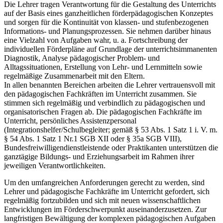
Die Lehrer tragen Verantwortung für die Gestaltung des Unterrichts
auf der Basis eines ganzheitlichen förderpädagogischen Konzeptes
und sorgen für die Kontinuität von klassen- und stufenbezogenen
Informations- und Planungsprozessen. Sie nehmen darüber hinaus
eine Vielzahl von Aufgaben wahr, u. a. Fortschreibung der
individuellen Förderpläne auf Grundlage der unterrichtsimmanenten
Diagnostik, Analyse pädagogischer Problem- und
Alltagssituationen, Erstellung von Lehr- und Lernmitteln sowie
regelmäßige Zusammenarbeit mit den Eltern.
In allen benannten Bereichen arbeiten die Lehrer vertrauensvoll mit
den pädagogischen Fachkräften im Unterricht zusammen. Sie
stimmen sich regelmäßig und verbindlich zu pädagogischen und
organisatorischen Fragen ab. Die pädagogischen Fachkräfte im
Unterricht, persönliches Assistenzpersonal
(Integrationshelfer/Schulbegleiter; gemäß § 53 Abs. 1 Satz 1 i. V. m.
§ 54 Abs. 1 Satz 1 Nr.1 SGB XII oder § 35a SGB VIII),
Bundesfreiwilligendienstleistende oder Praktikanten unterstützen die
ganztägige Bildungs- und Erziehungsarbeit im Rahmen ihrer
jeweiligen Verantwortlichkeiten.
Um den umfangreichen Anforderungen gerecht zu werden, sind
Lehrer und pädagogische Fachkräfte im Unterricht gefordert, sich
regelmäßig fortzubilden und sich mit neuen wissenschaftlichen
Entwicklungen im Förderschwerpunkt auseinanderzusetzen. Zur
langfristigen Bewältigung der komplexen pädagogischen Aufgaben