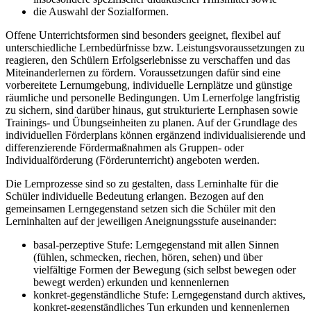
die Auswahl der Sozialformen.
Offene Unterrichtsformen sind besonders geeignet, flexibel auf
unterschiedliche Lernbedürfnisse bzw. Leistungsvoraussetzungen zu
reagieren, den Schülern Erfolgserlebnisse zu verschaffen und das
Miteinanderlernen zu fördern. Voraussetzungen dafür sind eine
vorbereitete Lernumgebung, individuelle Lernplätze und günstige
räumliche und personelle Bedingungen. Um Lernerfolge langfristig
zu sichern, sind darüber hinaus, gut strukturierte Lernphasen sowie
Trainings- und Übungseinheiten zu planen. Auf der Grundlage des
individuellen Förderplans können ergänzend individualisierende und
differenzierende Fördermaßnahmen als Gruppen- oder
Individualförderung (Förderunterricht) angeboten werden.
Die Lernprozesse sind so zu gestalten, dass Lerninhalte für die
Schüler individuelle Bedeutung erlangen. Bezogen auf den
gemeinsamen Lerngegenstand setzen sich die Schüler mit den
Lerninhalten auf der jeweiligen Aneignungsstufe auseinander:
basal-perzeptive Stufe: Lerngegenstand mit allen Sinnen
(fühlen, schmecken, riechen, hören, sehen) und über
vielfältige Formen der Bewegung (sich selbst bewegen oder
bewegt werden) erkunden und kennenlernen
konkret-gegenständliche Stufe: Lerngegenstand durch aktives,
konkret-gegenständliches Tun erkunden und kennenlernen