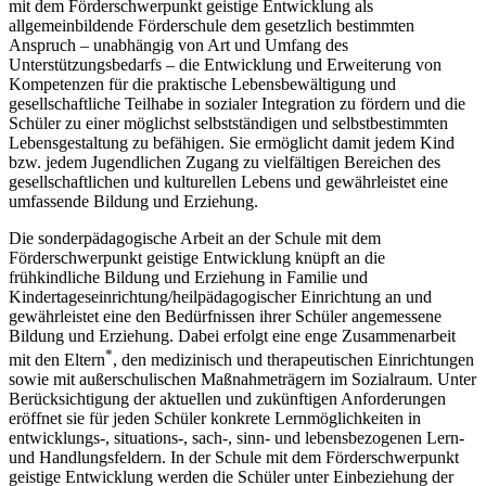
mit dem Förderschwerpunkt geistige Entwicklung als
allgemeinbildende Förderschule dem gesetzlich bestimmten
Anspruch – unabhängig von Art und Umfang des
Unterstützungsbedarfs – die Entwicklung und Erweiterung von
Kompetenzen für die praktische Lebensbewältigung und
gesellschaftliche Teilhabe in sozialer Integration zu fördern und die
Schüler zu einer möglichst selbstständigen und selbstbestimmten
Lebensgestaltung zu befähigen. Sie ermöglicht damit jedem Kind
bzw. jedem Jugendlichen Zugang zu vielfältigen Bereichen des
gesellschaftlichen und kulturellen Lebens und gewährleistet eine
umfassende Bildung und Erziehung.
Die sonderpädagogische Arbeit an der Schule mit dem
Förderschwerpunkt geistige Entwicklung knüpft an die
frühkindliche Bildung und Erziehung in Familie und
Kindertageseinrichtung/heilpädagogischer Einrichtung an und
gewährleistet eine den Bedürfnissen ihrer Schüler angemessene
Bildung und Erziehung. Dabei erfolgt eine enge Zusammenarbeit
*
mit den Eltern
, den medizinisch und therapeutischen Einrichtungen
sowie mit außerschulischen Maßnahmeträgern im Sozialraum. Unter
Berücksichtigung der aktuellen und zukünftigen Anforderungen
eröffnet sie für jeden Schüler konkrete Lernmöglichkeiten in
entwicklungs-, situations-, sach-, sinn- und lebensbezogenen Lern-
und Handlungsfeldern. In der Schule mit dem Förderschwerpunkt
geistige Entwicklung werden die Schüler unter Einbeziehung der