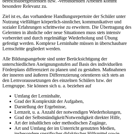
bereichsübergreifenden bzw. -verbindenden Arbeiten kommt
besondere Relevanz zu.
Ziel ist es, das vorhandene Handlungsrepertoire der Schüler unter
Nutzung vielfältiger körperlich-sinnlicher, kommunikativer und
sozialer Erfahrungen schrittweise zu erweitern. Die Übertragung des
Gelernten in ähnliche oder neue Situationen muss stets intensiv
vorbereitet und durch regelmäßige Wiederholung und Übung
gefestigt werden. Komplexe Lerninhalte müssen in überschaubare
Lernschritte gegliedert werden.
Alle Bildungsangebote sind unter Berücksichtigung der
unterschiedlichen Aneignungsstufen auf Basis des individuellen
Förderplans differenziert zu planen und zu gestalten. Maßnahmen
der inneren und äußeren Differenzierung orientieren sich stets an
den Lernvoraussetzungen des einzelnen Schülers bzw. der
Lerngruppe. Sie können sich u. a. beziehen auf
Umfang der Lerninhalte,
Grad der Komplexität der Aufgaben,
Darstellung der Ergebnisse,
Lernzeit, u. a. Anzahl der notwendigen Wiederholungen,
Grad der Selbstständigkeit/Notwendigkeit direkter Hilfe,
Art der inhaltlichen oder methodischen Zugänge,
Art und Umfang der im Unterricht genutzten Medien,
insbesondere spezifischer didaktischer Hilfsmittel sowie