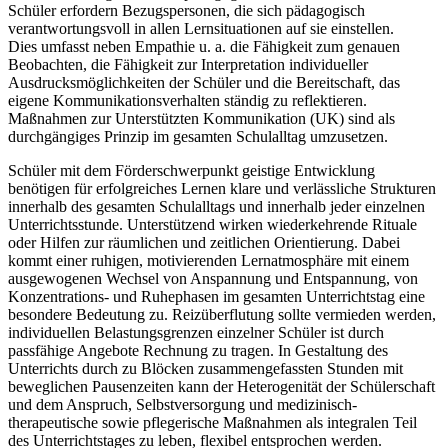
Schüler erfordern Bezugspersonen, die sich pädagogisch
verantwortungsvoll in allen Lernsituationen auf sie einstellen.
Dies umfasst neben Empathie u. a. die Fähigkeit zum genauen
Beobachten, die Fähigkeit zur Interpretation individueller
Ausdrucksmöglichkeiten der Schüler und die Bereitschaft, das
eigene Kommunikationsverhalten ständig zu reflektieren.
Maßnahmen zur Unterstützten Kommunikation (UK) sind als
durchgängiges Prinzip im gesamten Schulalltag umzusetzen.
Schüler mit dem Förderschwerpunkt geistige Entwicklung
benötigen für erfolgreiches Lernen klare und verlässliche Strukturen
innerhalb des gesamten Schulalltags und innerhalb jeder einzelnen
Unterrichtsstunde. Unterstützend wirken wiederkehrende Rituale
oder Hilfen zur räumlichen und zeitlichen Orientierung. Dabei
kommt einer ruhigen, motivierenden Lernatmosphäre mit einem
ausgewogenen Wechsel von Anspannung und Entspannung, von
Konzentrations- und Ruhephasen im gesamten Unterrichtstag eine
besondere Bedeutung zu. Reizüberflutung sollte vermieden werden,
individuellen Belastungsgrenzen einzelner Schüler ist durch
passfähige Angebote Rechnung zu tragen. In Gestaltung des
Unterrichts durch zu Blöcken zusammengefassten Stunden mit
beweglichen Pausenzeiten kann der Heterogenität der Schülerschaft
und dem Anspruch, Selbstversorgung und medizinisch-
therapeutische sowie pflegerische Maßnahmen als integralen Teil
des Unterrichtstages zu leben, flexibel entsprochen werden.